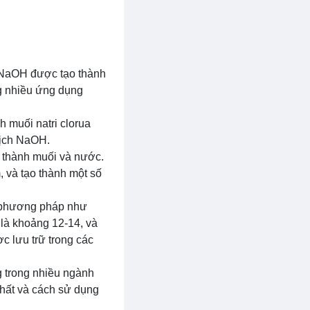
c. NaOH được tạo thành
g nhiều ứng dụng
 muối natri clorua
 dịch NaOH.
o thành muối và nước.
 và tạo thành một số
ố phương pháp như
là khoảng 12-14, và
c lưu trữ trong các
 trong nhiều ngành
chất và cách sử dụng