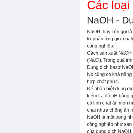
Các loại
NaOH - Dun
NaOH, hay còn gọi là 
từ phản ứng giữa nat
công nghiệp.
Cách sản xuất NaOH t
(NaCl). Trong quá trìn
Dung dịch bazơ NaOH 
Nó cũng có khả năng t
hợp chất phức.
Để phân biệt dung dị
kiểm tra độ pH bằng 
có tính chất ăn mòn 
chai nhựa chống ăn 
NaOH là một trong nh
công nghiệp như sản x
của dung dịch NaOH là