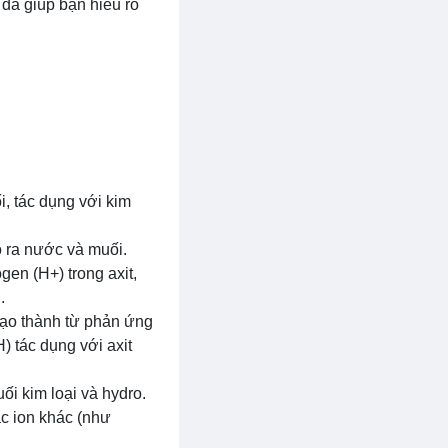
 đã giúp bạn hiểu rõ
, tác dụng với kim
o ra nước và muối.
gen (H+) trong axit,
.
tạo thành từ phản ứng
) tác dụng với axit
ối kim loại và hydro.
ác ion khác (như