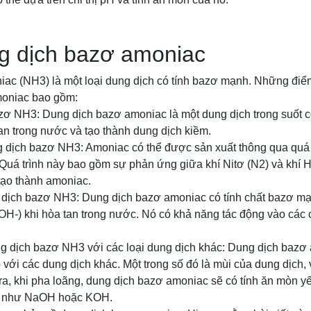
g dịch bazơ amoniac
ac (NH3) là một loại dung dịch có tính bazơ mạnh. Những điểm
moniac bao gồm:
azơ NH3: Dung dịch bazơ amoniac là một dung dịch trong suốt c
an trong nước và tạo thành dung dịch kiềm.
g dịch bazơ NH3: Amoniac có thể được sản xuất thông qua quá 
. Quá trình này bao gồm sự phản ứng giữa khí Nitơ (N2) và khí H
tạo thành amoniac.
g dịch bazơ NH3: Dung dịch bazơ amoniac có tính chất bazơ mạ
(OH-) khi hòa tan trong nước. Nó có khả năng tác động vào các c
ng dịch bazơ NH3 với các loại dung dịch khác: Dung dịch bazơ
 với các dung dịch khác. Một trong số đó là mùi của dung dịch,
ra, khi pha loãng, dung dịch bazơ amoniac sẽ có tính ăn mòn y
c như NaOH hoặc KOH.