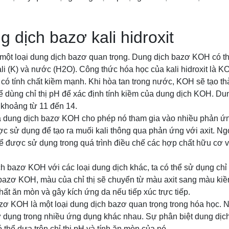
 dịch bazơ kali hidroxit
à một loại dung dịch bazơ quan trọng. Dung dịch bazơ KOH có t
i (K) và nước (H2O). Công thức hóa học của kali hidroxit là K
 tính chất kiềm mạnh. Khi hòa tan trong nước, KOH sẽ tạo thà
thể dùng chỉ thị pH để xác định tính kiềm của dung dịch KOH. 
 khoảng từ 11 đến 14.
a dung dịch bazơ KOH cho phép nó tham gia vào nhiều phản ứ
c sử dụng để tạo ra muối kali thông qua phản ứng với axit. Ngo
 được sử dụng trong quá trình điều chế các hợp chất hữu cơ v
h bazơ KOH với các loại dung dịch khác, ta có thể sử dụng chỉ 
 bazơ KOH, màu của chỉ thị sẽ chuyển từ màu axit sang màu kiề
hất ăn mòn và gây kích ứng da nếu tiếp xúc trực tiếp.
zơ KOH là một loại dung dịch bazơ quan trọng trong hóa học. N
 dụng trong nhiều ứng dụng khác nhau. Sự phân biệt dung dị
 thể dựa trên chỉ thị pH và tính ăn mòn của nó.