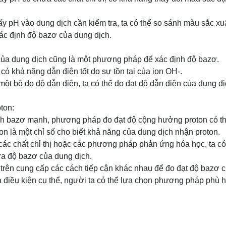
y pH vào dung dịch cần kiểm tra, ta có thể so sánh màu sắc xuấ
c định độ bazơ của dung dịch.
 của dung dịch cũng là một phương pháp để xác định độ bazơ.
có khả năng dẫn điện tốt do sự tồn tại của ion OH-.
ột bộ đo độ dẫn điện, ta có thể đo đạt độ dẫn điện của dung dị
ton:
ịch bazơ mạnh, phương pháp đo đạt độ cộng hưởng proton có t
n là một chỉ số cho biết khả năng của dung dịch nhận proton.
các chất chỉ thị hoặc các phương pháp phản ứng hóa học, ta có
ra độ bazơ của dung dịch.
ên cung cấp các cách tiếp cận khác nhau để đo đạt độ bazơ c
à điều kiện cụ thể, người ta có thể lựa chọn phương pháp phù 