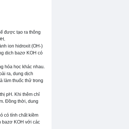
hể được tạo ra thông
OH.
nh ion hidroxit (OH-)
Dung dịch bazơ KOH có
ng hóa học khác nhau.
ài ra, dung dịch
à làm thuốc thử trong
thị pH. Khi thêm chỉ
m. Đồng thời, dung
ó có tính chất kiềm
ch bazơ KOH với các