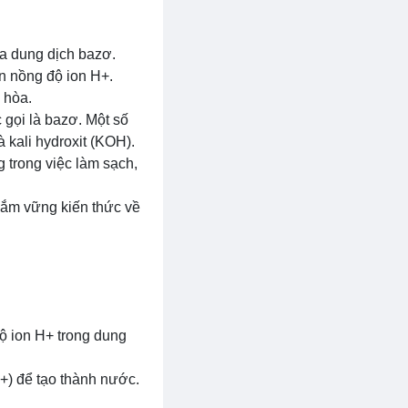
ủa dung dịch bazơ.
ơn nồng độ ion H+.
 hòa.
gọi là bazơ. Một số
 kali hydroxit (KOH).
trong việc làm sạch,
nắm vững kiến thức về
ộ ion H+ trong dung
H+) để tạo thành nước.