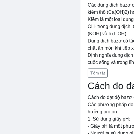
Các dung dịch bazơ có
kiềm thổ (Ca(OH)2) ho
Kiềm là một loại dung
OH- trong dung dịch. 
(KOH) và li (LiOH).
Dung dịch bazơ có tác
chất ăn mòn khi tiếp x
Định nghĩa dung dịch 
cuộc sống và trong lĩ
Tóm tắt
Cách đo đạ
Cách đo đạt độ bazơ 
Các phương pháp đo đ
hưởng proton.
1. Sử dụng giấy pH:
- Giấy pH là một phư
- Người ta sử dụng gi