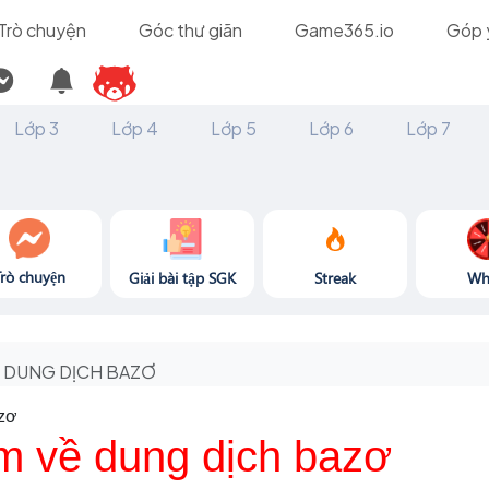
Trò chuyện
Góc thư giãn
Game365.io
Góp 
Lớp 3
Lớp 4
Lớp 5
Lớp 6
Lớp 7
Trò chuyện
Giải bài tập SGK
Streak
Wh
DUNG DỊCH BAZƠ
azơ
m về dung dịch bazơ