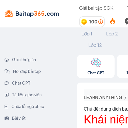
Giải bài tập SGK
Baitap
365
.com
100
Lớp 1
Lớp 2
Lớp 12
Góc thư giãn
Hỏi đáp bài tập
Chat GPT
Chat GPT
Tài liệu giáo viên
LEARN ANYTHING
Chữa lỗi ngữ pháp
Chủ đề: dung dịch b
Khái niệ
Bài viết