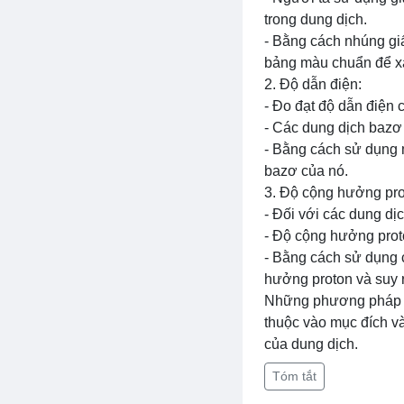
trong dung dịch.
- Bằng cách nhúng giấ
bảng màu chuẩn để xá
2. Độ dẫn điện:
- Đo đạt độ dẫn điện
- Các dung dịch bazơ 
- Bằng cách sử dụng m
bazơ của nó.
3. Độ cộng hưởng pro
- Đối với các dung d
- Độ cộng hưởng proto
- Bằng cách sử dụng 
hưởng proton và suy 
Những phương pháp tr
thuộc vào mục đích v
của dung dịch.
Tóm tắt