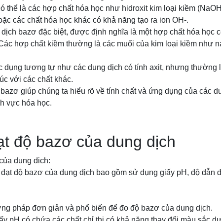
 thể là các hợp chất hóa học như hidroxit kim loại kiềm (NaOH),
ặc các chất hóa học khác có khả năng tạo ra ion OH-.
 dịch bazơ đặc biệt, được định nghĩa là một hợp chất hóa học c
Các hợp chất kiềm thường là các muối của kim loại kiềm như na
 dụng tương tự như các dung dịch có tính axit, nhưng thường l
úc với các chất khác.
bazơ giúp chúng ta hiểu rõ về tính chất và ứng dụng của các d
nh vực hóa học.
t độ bazơ của dung dịch
của dung dịch:
ạt độ bazơ của dung dịch bao gồm sử dụng giấy pH, độ dẫn đ
ơng pháp đơn giản và phổ biến để đo độ bazơ của dung dịch.
ấy pH có chứa các chất chỉ thị có khả năng thay đổi màu sắc d