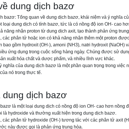
 về dung dịch bazơ
ch bazơ: Tổng quan về dung dịch bazơ, khái niệm và ý nghĩa c
 loại dung dịch có tính bazơ, tức là có nồng độ ion OH- cao h
 năng nhận proton từ dung dịch axit, tạo thành phản ứng trung
, các phân tử hoặc ion có khả năng nhận thêm một proton được 
n bao gồm hydroxit (OH-), amoni (NH3), natri hydroxit (NaOH) và
iều ứng dụng trong cuộc sống hàng ngày. Chúng được sử dụng 
ản xuất hóa chất và dược phẩm, và nhiều lĩnh vực khác.
ý nghĩa của dung dịch bazơ là một phần quan trọng trong việc 
ủa nó trong thực tế.
 dung dịch bazơ
 bazơ là một loại dung dịch có nồng độ ion OH- cao hơn nồng đ
i là hydroxide và thường xuất hiện trong dung dịch bazơ.
 các phân tử hydroxide (OH-) tương tác với các phân tử axit (
ước này được gọi là phản ứng trung hòa.