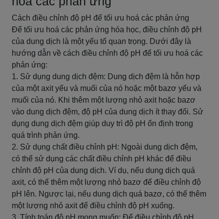
hoá các phản ứng
Cách điều chỉnh độ pH để tối ưu hoá các phản ứng
Để tối ưu hoá các phản ứng hóa học, điều chỉnh độ pH
của dung dịch là một yếu tố quan trọng. Dưới đây là
hướng dẫn về cách điều chỉnh độ pH để tối ưu hoá các
phản ứng:
1. Sử dụng dung dịch đệm: Dung dịch đệm là hỗn hợp
của một axit yếu và muối của nó hoặc một bazơ yếu và
muối của nó. Khi thêm một lượng nhỏ axit hoặc bazơ
vào dung dịch đệm, độ pH của dung dịch ít thay đổi. Sử
dụng dung dịch đệm giúp duy trì độ pH ổn định trong
quá trình phản ứng.
2. Sử dụng chất điều chỉnh pH: Ngoài dung dịch đệm,
có thể sử dụng các chất điều chỉnh pH khác để điều
chỉnh độ pH của dung dịch. Ví dụ, nếu dung dịch quá
axit, có thể thêm một lượng nhỏ bazơ để điều chỉnh độ
pH lên. Ngược lại, nếu dung dịch quá bazơ, có thể thêm
một lượng nhỏ axit để điều chỉnh độ pH xuống.
3. Tính toán độ pH mong muốn: Để điều chỉnh độ pH