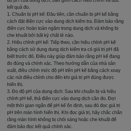
độ pH của dung dịch, bao gồm cách hiệu chỉnh và đọc
kết quả đo.
1. Chuẩn bị pH kế: Đầu tiên, cần chuẩn bị pH kế bằng
cách đặt điện cực vào dung dịch kiểm tra. Đảm bảo rằng
điện cực hoàn toàn ngâm trong dung dịch và không bị
che khuất bởi bất kỳ chất lẻ nào.
2. Hiệu chỉnh pH kế: Tiếp theo, cần hiệu chỉnh pH kế
bằng cách sử dụng dung dịch kiểm tra có giá trị pH đã
biết trước đó. Điều này giúp đảm bảo rằng pH kế đang
đo đúng và chính xác. Theo hướng dẫn của nhà sản
xuất, điều chỉnh mức độ pH trên pH kế bằng cách xoay
các nút điều chỉnh cho đến khi giá trị pH đúng được
hiển thị.
3. Đo độ pH của dung dịch: Sau khi chuẩn bị và hiệu
chỉnh pH kế, thả điện cực vào dung dịch cần đo. Đợi
một thời gian ngắn để pH kế ổn định, sau đó đọc giá trị
pH trên màn hình hiển thị. Khi đọc giá trị, hãy chắc chắn
rằng màn hình không bị chói sáng hoặc che khuất để
đảm bảo đọc kết quả chính xác.