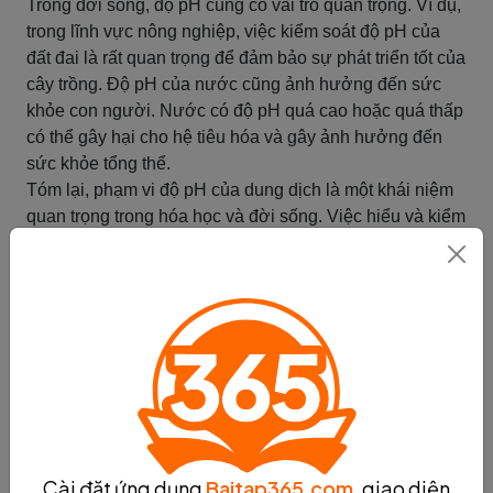
Trong đời sống, độ pH cũng có vai trò quan trọng. Ví dụ,
trong lĩnh vực nông nghiệp, việc kiểm soát độ pH của
đất đai là rất quan trọng để đảm bảo sự phát triển tốt của
cây trồng. Độ pH của nước cũng ảnh hưởng đến sức
khỏe con người. Nước có độ pH quá cao hoặc quá thấp
có thể gây hại cho hệ tiêu hóa và gây ảnh hưởng đến
sức khỏe tổng thể.
Tóm lại, phạm vi độ pH của dung dịch là một khái niệm
quan trọng trong hóa học và đời sống. Việc hiểu và kiểm
soát độ pH có thể giúp chúng ta áp dụng vào nhiều lĩnh
vực khác nhau, từ nông nghiệp đến y tế và môi trường.
Tóm tắt
Các giá trị độ pH của acid
Các giá trị độ pH của acid:
Dung dịch acid có độ pH nằm trong khoảng từ 0 đến 6.
Độ pH của acid được tính bằng cách sử dụng công thức
độ pH = -log[H+], trong đó [H+] là nồng độ ion hydrogen
Cài đặt ứng dụng
Baitap365.com
, giao diện