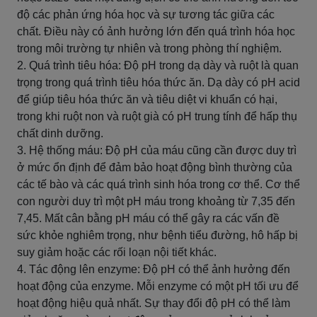
độ các phản ứng hóa học và sự tương tác giữa các
chất. Điều này có ảnh hưởng lớn đến quá trình hóa học
trong môi trường tự nhiên và trong phòng thí nghiệm.
2. Quá trình tiêu hóa: Độ pH trong dạ dày và ruột là quan
trọng trong quá trình tiêu hóa thức ăn. Dạ dày có pH acid
để giúp tiêu hóa thức ăn và tiêu diệt vi khuẩn có hại,
trong khi ruột non và ruột già có pH trung tính để hấp thụ
chất dinh dưỡng.
3. Hệ thống máu: Độ pH của máu cũng cần được duy trì
ở mức ổn định để đảm bảo hoạt động bình thường của
các tế bào và các quá trình sinh hóa trong cơ thể. Cơ thể
con người duy trì một pH máu trong khoảng từ 7,35 đến
7,45. Mất cân bằng pH máu có thể gây ra các vấn đề
sức khỏe nghiêm trọng, như bệnh tiểu đường, hô hấp bị
suy giảm hoặc các rối loạn nội tiết khác.
4. Tác động lên enzyme: Độ pH có thể ảnh hưởng đến
hoạt động của enzyme. Mỗi enzyme có một pH tối ưu để
hoạt động hiệu quả nhất. Sự thay đổi độ pH có thể làm