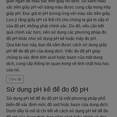
gian ngắn để màu sắc trên giấy ổn định. So sánh màu
sắc trên giấy pH với bảng màu được cung cấp trong hộp
giấy pH. Đọc giá trị pH tương ứng với màu sắc trên giấy.
Lưu ý rằng giấy pH có thể chỉ cho chúng ta giá trị xấp xỉ
của độ pH, không phải chính xác. Do đó, nếu cần kết
quả chính xác hơn, nên sử dụng các phương pháp đo
độ pH khác như sử dụng pH kế hoặc máy đo pH.
Qua bài học này, bạn đã nắm được cách sử dụng giấy
pH để đo độ pH của dung dịch. Việc đo độ pH giúp
chúng ta xác định tính acid hoặc bazơ của một dung
dịch, cung cấp thông tin quan trọng về tính chất hóa học
của nó.
Tóm tắt
Sử dụng pH kế để đo độ pH
Sử dụng pH kế để đo độ pH là một phương pháp phổ
biến để xác định mức độ axit hoặc bazơ của dung dịch.
Dưới đây là mô tả chi tiết về cách sử dụng pH kế để đo