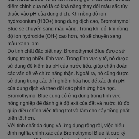
điểm chính của nó là có khả năng thay đổi màu sắc tùy
thuộc vào pH của dung dịch. Khi nồng độ ion
hydroxonium (H3O+) trong dung dịch cao, Bromothymol
Blue sẽ chuyển sang màu vàng. Trong khi đó, khi nồng
độ ion hydroxide (OH-) cao hơn, nó sẽ chuyển sang
màu xanh lam.
Do tính chất đặc biệt này, Bromothymol Blue được sử
dụng trong nhiều lĩnh vực. Trong lĩnh vực y tế, nó được
sử dụng để kiểm tra pH của nước tiểu, giúp chẩn đoán
các vấn đề về chức năng thận. Ngoài ra, nó cũng được
sử dụng trong các thí nghiệm hóa học để xác định pH
của dung dịch và theo dõi các phản ứng hóa học.
Bromothymol Blue cũng có ứng dụng trong lĩnh vực
nông nghiệp để đánh giá độ axit của đất và nước, từ đó
giúp điều chỉnh việc trồng trọt và làm cho cây trồng phát
triển tốt hơn.
Với tính chất đa dụng và ứng dụng rộng rãi, việc hiểu
định nghĩa chính xác của Bromothymol Blue là cực kỳ