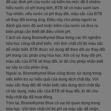
để xác định pH của nước và kiểm tra mức độ ô nhiễm.
Nếu nước có pH trung tính, BTB sẽ có màu xanh lam.
Tuy nhiên, nếu nước có pH thay đổi, màu sắc của BTB
sẽ thay đổi tương ứng. Điều này cho phép người ta
đánh giá mức độ axit hoặc kiềm của nước và đưa ra
biện pháp cần thiết để điều chỉnh pH.
Cách sử dụng Bromothymol Blue trong các thí nghiệm
hóa học cũng rất phổ biến. Với tính chất chỉ thị màu sắc
dễ nhận biết, BTB được sử dụng để theo dõi sự thay đổi
pH trong các phản ứng hóa học. Khi có sự thay đổi pH,
màu sắc của BTB sẽ thay đổi, từ đó cho phép nhận biết
sự xảy ra của phản ứng.
Ngoài ra, Bromothymol Blue cũng được sử dụng trong
việc kiểm tra sự hiệu quả của dung dịch chất tẩy. Với
màu sắc thay đổi dễ nhận biết, nếu dung dịch chất tẩy
có tác dụng, màu sắc của BTB sẽ thay đổi, từ đó cho
thấy chất tẩy đã hoạt động.
Tóm lại, Bromothymol Blue có vai trò quan trọng trong
hóa học. Với tính chất chỉ thị pH và màu sắc dễ nhận