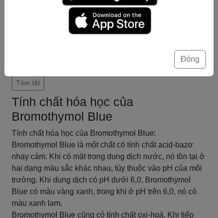
Bromothymol Blue được sử dụng rộng rãi trong các ứng
dụng như đo pH, xác định nồng độ các chất trong dung
dịch và theo dõi quá trình sinh học. Hiểu về các tính chất
vật lý của bromothymol blue là quan trọng để sử dụng
chất này một cách hiệu quả trong các ứng dụng thí
Đóng
nghiệm và thực tế.
Tóm tắt
Tính chất hóa học của
Bromothymol Blue
Tính chất hóa học của Bromothymol Blue:
Bromothymol Blue là một chất có tính chất acid-bazơ
nhạy cảm. Khi có mặt trong dung dịch nước, nó tồn tại ở
hai dạng màu sắc khác nhau, tùy thuộc vào pH của môi
trường. Khi dung dịch có pH dưới 6,0, Bromothymol
Blue có màu vàng xanh, trong khi ở pH trên 6,0, nó có
màu xanh lam.
Bromothymol Blue cũng có tính chất oxi-hoá. Khi tiếp