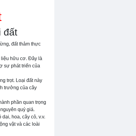
t
 đất
rừng, đất thảm thực
 liệu hữu cơ. Đây là
ợ sự phát triển của
g trọt. Loại đất này
nh trưởng của cây
thành phần quan trọng
i nguyên quý giá.
dại, hoa, cây cỏ, v.v.
ng vật và các loài