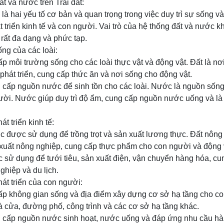
ất và nước trên Trái đất:
à hai yếu tố cơ bản và quan trọng trong việc duy trì sự sống và
t triển kinh tế và con người. Vai trò của hệ thống đất và nước k
 rất đa dạng và phức tạp.
sống của các loài:
ấp môi trường sống cho các loài thực vật và động vật. Đất là nơi
 phát triển, cung cấp thức ăn và nơi sống cho động vật.
 cấp nguồn nước để sinh tồn cho các loài. Nước là nguồn sống
gười. Nước giúp duy trì độ ẩm, cung cấp nguồn nước uống và là
át triển kinh tế:
c được sử dụng để trồng trọt và sản xuất lương thực. Đất nôn
 xuất nông nghiệp, cung cấp thực phẩm cho con người và động 
 sử dụng để tưới tiêu, sản xuất điện, vận chuyển hàng hóa, c
hiệp và du lịch.
phát triển của con người:
cấp không gian sống và địa điểm xây dựng cơ sở hạ tầng cho c
 cửa, đường phố, công trình và các cơ sở hạ tầng khác.
 cấp nguồn nước sinh hoạt, nước uống và đáp ứng nhu cầu hà