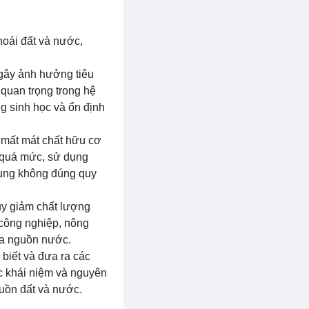
hoái đất và nước,
 gây ảnh hưởng tiêu
quan trọng trong hệ
ng sinh học và ổn định
, mất mát chất hữu cơ
 quá mức, sử dụng
 dụng không đúng quy
uy giảm chất lượng
 công nghiệp, nông
ủa nguồn nước.
 biết và đưa ra các
ác khái niệm và nguyên
uồn đất và nước.