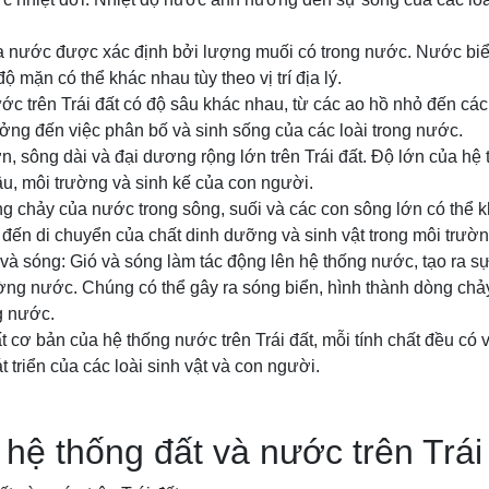
a nước được xác định bởi lượng muối có trong nước. Nước bi
ộ mặn có thể khác nhau tùy theo vị trí địa lý.
ớc trên Trái đất có độ sâu khác nhau, từ các ao hồ nhỏ đến cá
ng đến việc phân bố và sinh sống của các loài trong nước.
ớn, sông dài và đại dương rộng lớn trên Trái đất. Độ lớn của hệ
u, môi trường và sinh kế của con người.
ng chảy của nước trong sông, suối và các con sông lớn có thể 
ến di chuyển của chất dinh dưỡng và sinh vật trong môi trườ
 và sóng: Gió và sóng làm tác động lên hệ thống nước, tạo ra 
rường nước. Chúng có thể gây ra sóng biển, hình thành dòng ch
g nước.
t cơ bản của hệ thống nước trên Trái đất, mỗi tính chất đều có v
át triển của các loài sinh vật và con người.
a hệ thống đất và nước trên Trái