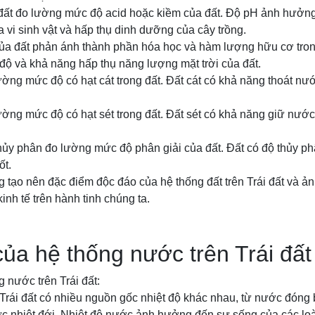
đất đo lường mức độ acid hoặc kiềm của đất. Độ pH ảnh hưởn
 vi sinh vật và hấp thụ dinh dưỡng của cây trồng.
ủa đất phản ánh thành phần hóa học và hàm lượng hữu cơ tro
độ và khả năng hấp thụ năng lượng mặt trời của đất.
lường mức độ có hạt cát trong đất. Đất cát có khả năng thoát n
lường mức độ có hạt sét trong đất. Đất sét có khả năng giữ nướ
thủy phân đo lường mức độ phân giải của đất. Đất có độ thủy p
ốt.
g tạo nên đặc điểm độc đáo của hệ thống đất trên Trái đất và 
kinh tế trên hành tinh chúng ta.
của hệ thống nước trên Trái đất
g nước trên Trái đất:
n Trái đất có nhiều nguồn gốc nhiệt độ khác nhau, từ nước đón
c nhiệt đới. Nhiệt độ nước ảnh hưởng đến sự sống của các loài