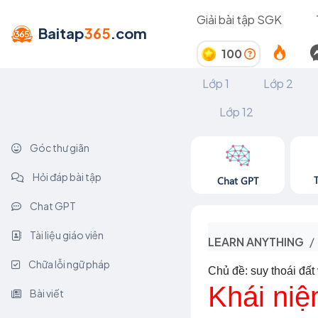
Giải bài tập SGK
Baitap
365
.com
100
Lớp 1
Lớp 2
Lớp 12
Góc thư giãn
Hỏi đáp bài tập
Chat GPT
Chat GPT
Tài liệu giáo viên
LEARN ANYTHING
Chữa lỗi ngữ pháp
Chủ đề: suy thoái đất
Khái niệ
Bài viết