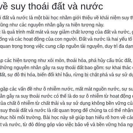
 về suy thoái đất và nước
ái đất và nước là một bài học nhằm giới thiệu về khái niệm suy t
cũng như các nguyên nhân gây ra hiện tượng này.
 là quá trình mất mát và suy giảm chất lượng của đất và nước,
ng và các hoạt động của con người. Đất và nước là hai yếu tố 
ò quan trọng trong việc cung cấp nguồn tài nguyên, duy trì đa dạ
gặp các hiện tượng như xói mòn, thoái hóa, phá hủy cấu trúc đất
Những nguyên nhân gây ra suy thoái đất bao gồm: sự khai thác
t, sự đô thị hóa, biến đổi khí hậu, rừng bị chặt phá và sự sử
i gặp các vấn đề như ô nhiễm nước, mất mát nguồn nước, sự s
n gây ra suy thoái nước có thể là do sự ô nhiễm từ hoạt động
 của chất ô nhiễm từ chất thải và sự sử dụng không bền vững c
suy thoái đất và nước là rất quan trọng để chúng ta có thể nhận
hục hồi môi trường. Bài học này sẽ giúp bạn hiểu rõ hơn về c
ất và nước, từ đó đóng góp vào việc bảo vệ và bền vững hóa ng