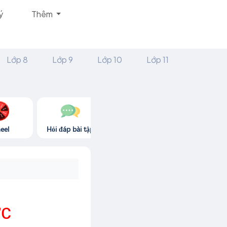
ý
Thêm
Lớp 8
Lớp 9
Lớp 10
Lớp 11
eel
Hỏi đáp bài tập
Góc thư giãn
Game365.
ớc