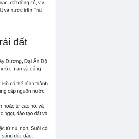
ạc, đất đồng cỏ, v.v.
t và nước trên Trái
ái đất
 Tây Dương, Đại Ấn Độ
 nước mặn và đóng
. Hồ có thể hình thành
 cung cấp nguồn nước
n hoặc từ các hồ, và
c ngọt, đào tạo đất và
c từ núi non. Suối có
g sống độc đáo.