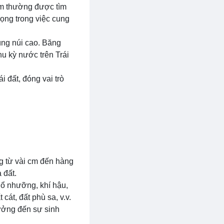
ầm thường được tìm
rọng trong việc cung
ùng núi cao. Băng
hu kỳ nước trên Trái
 đất, đóng vai trò
g từ vài cm đến hàng
 đất.
hổ nhưỡng, khí hậu,
cát, đất phù sa, v.v.
ưởng đến sự sinh