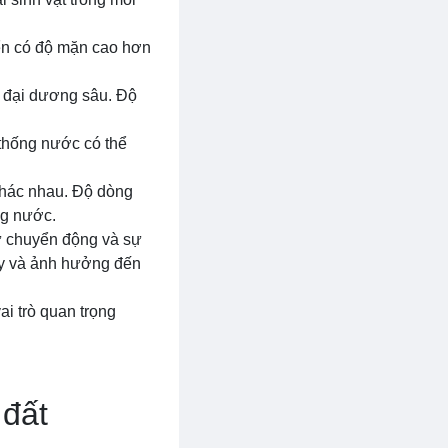
ển có độ mặn cao hơn
c đại dương sâu. Độ
 thống nước có thể
khác nhau. Độ dòng
ng nước.
sự chuyển động và sự
ảy và ảnh hưởng đến
ai trò quan trọng
 đất