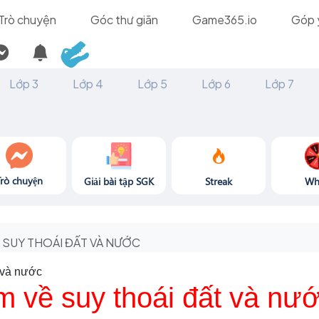
Trò chuyện
Góc thư giãn
Game365.io
Góp 
Lớp 3
Lớp 4
Lớp 5
Lớp 6
Lớp 7
Trò chuyện
Giải bài tập SGK
Streak
Wh
SUY THOÁI ĐẤT VÀ NƯỚC
 và nước
m về suy thoái đất và nư