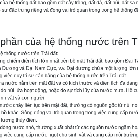
ủa hệ thống đất bao gồm đất cây trồng, đất đá, đất núi, đất sa m
 sự đặc trưng riêng và đóng vai trò quan trọng trong hệ thống đấ
phần của hệ thống nước trên Tr
 thống nước trên Trái đất:
ng chiếm diện tích lớn nhất trên bề mặt Trái đất, bao gồm Đại
h Dương và Đại Nam Cực, v.v. Đại dương chứa một lượng lớn
ng việc duy trì sự cân bằng của hệ thống nước trên Trái đất.
ứa nước nằm trên mặt đất và có kích thước và diện tích đa dạng
, do núi lửa hoạt động, hoặc do sự tích lũy của nước mưa. Hồ
inh vật và con người.
nước chảy liên tục trên mặt đất, thường có nguồn gốc từ núi no
 hồ khác. Sông đóng vai trò quan trọng trong việc cung cấp nướ
lượng thủy điện.
g dòng nước nhỏ, thường xuất phát từ các nguồn nước ngầm hoặ
ong việc cung cấp nước ngọt cho sinh vật và cung cấp môi trườn