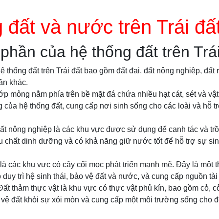
 đất và nước trên Trái đấ
phần của hệ thống đất trên Trái
 thống đất trên Trái đất bao gồm đất đai, đất nông nghiệp, đất 
ần khác.
 lớp mỏng nằm phía trên bề mặt đá chứa nhiều hạt cát, sét và vật
 của hệ thống đất, cung cấp nơi sinh sống cho các loài và hỗ tr
ất nông nghiệp là các khu vực được sử dụng để canh tác và trồn
 chất dinh dưỡng và có khả năng giữ nước tốt để hỗ trợ sự si
 là các khu vực có cây cối mọc phát triển mạnh mẽ. Đây là một 
 duy trì hệ sinh thái, bảo vệ đất và nước, và cung cấp nguồn tà
Đất thảm thực vật là khu vực có thực vật phủ kín, bao gồm cỏ, cỏ 
 vệ đất khỏi sự xói mòn và cung cấp một môi trường sống cho độ