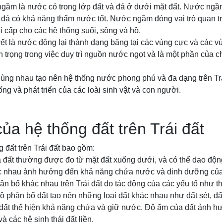
ầm là nước có trong lớp đất và đá ở dưới mặt đất. Nước ng
t đá có khả năng thấm nước tốt. Nước ngầm đóng vai trò quan t
 cấp cho các hệ thống suối, sông và hồ.
yết là nước đông lại thành dạng băng tại các vùng cực và các v
an trọng trong việc duy trì nguồn nước ngọt và là một phần của c
ùng nhau tạo nên hệ thống nước phong phú và đa dạng trên Trái
ng và phát triển của các loài sinh vật và con người.
của hệ thống đất trên Trái đất
g đất trên Trái đất bao gồm:
a đất thường được đo từ mặt đất xuống dưới, và có thể dao độn
c nhau ảnh hưởng đến khả năng chứa nước và dinh dưỡng của
ân bố khác nhau trên Trái đất do tác động của các yếu tố như t
 Độ phân bố đất tạo nên những loại đất khác nhau như đất sét, đất 
đất thể hiện khả năng chứa và giữ nước. Độ ẩm của đất ảnh h
à các hệ sinh thái đất liền.