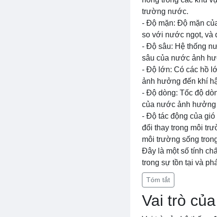
trường nước.
- Độ mặn: Độ mặn củ
so với nước ngọt, và đ
- Độ sâu: Hệ thống nư
sâu của nước ảnh hưở
- Độ lớn: Có các hồ l
ảnh hưởng đến khí hậ
- Độ dòng: Tốc độ dò
của nước ảnh hưởng đ
- Độ tác động của gió
đổi thay trong môi t
môi trường sống tron
Đây là một số tính chấ
trong sự tồn tại và ph
Tóm tắt
Vai trò củ