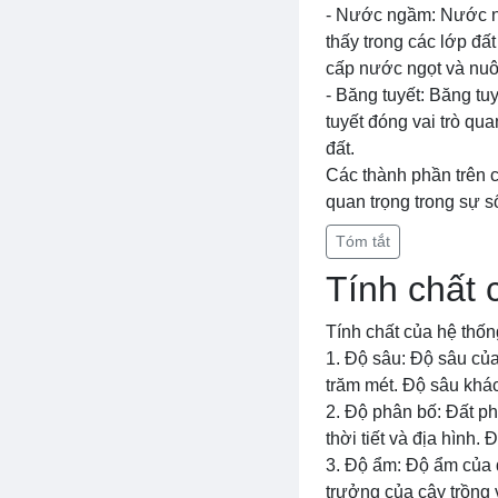
- Nước ngầm: Nước ng
thấy trong các lớp đấ
cấp nước ngọt và nuôi
- Băng tuyết: Băng tu
tuyết đóng vai trò qu
đất.
Các thành phần trên c
quan trọng trong sự số
Tóm tắt
Tính chất 
Tính chất của hệ thốn
1. Độ sâu: Độ sâu củ
trăm mét. Độ sâu khá
2. Độ phân bố: Đất ph
thời tiết và địa hình.
3. Độ ẩm: Độ ẩm của 
trưởng của cây trồng v