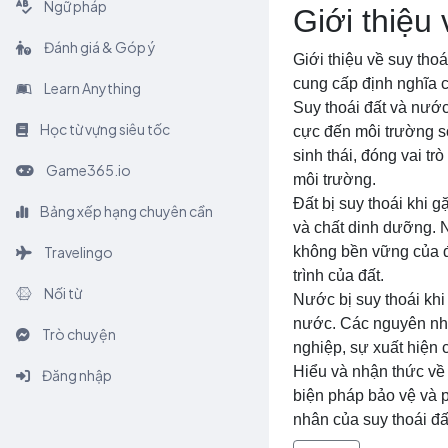
Ngữ pháp
Giới thiệu
Đánh giá & Góp ý
Giới thiệu về suy tho
cung cấp định nghĩa 
Learn Anything
Suy thoái đất và nước
Học từ vựng siêu tốc
cực đến môi trường số
sinh thái, đóng vai tr
Game365.io
môi trường.
Đất bị suy thoái khi 
Bảng xếp hạng chuyên cần
và chất dinh dưỡng. 
Travelingo
không bền vững của đấ
trình của đất.
Nối từ
Nước bị suy thoái kh
nước. Các nguyên nhâ
Trò chuyện
nghiệp, sự xuất hiện
Hiểu và nhận thức về 
Đăng nhập
biện pháp bảo vệ và p
nhân của suy thoái đ