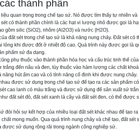
 các thành phần
 liệu quan trọng trong chế tạo sứ. Nó được tìm thấy tự nhiên và
t sét có thành phần chính là các hạt vi lượng nhỏ được gọi là hạ
ao gồm silic (SiO2), nhôm (Al2O3) và nước (H2O).
ủa đất sét trong chế tạo sứ là khả năng nung chảy. Đất sét có t
ái lỏng khi được đốt ở nhiệt độ cao. Quá trình này được gọi là 
sản phẩm sứ đa dạng.
 cũng phụ thuộc vào thành phần hóa học và cấu trúc tinh thể của 
ừ trắng đến nâu và đen, tùy thuộc vào hàm lượng các chất kho
hả năng hút ẩm cao và có tính năng cố định khi được nung chảy.
 nhau được sử dụng trong chế tạo sứ để tạo ra các sản phẩm có
 sét cao lanh có màu trắng và được sử dụng để sản xuất sứ trắng
như đất sét đỏ, đất sét xanh lá cây và đất sét đen, có thể được 
 sứ đòi hỏi sự kết hợp của nhiều loại đất sét khác nhau để tạo 
h chất mong muốn. Qua quá trình nung chảy và chế tạo, đất sét s
à được sử dụng rộng rãi trong ngành công nghiệp sứ.