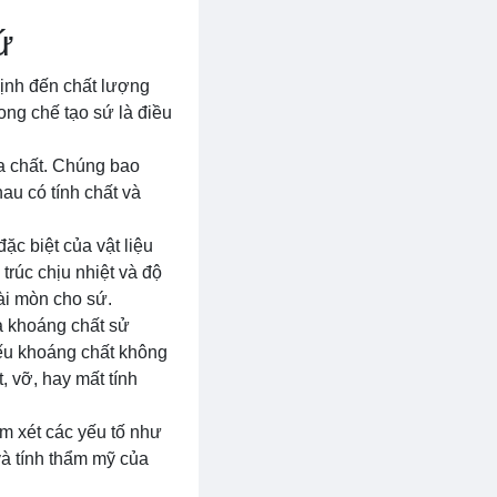
ứ
định đến chất lượng
ong chế tạo sứ là điều
ịa chất. Chúng bao
hau có tính chất và
c biệt của vật liệu
trúc chịu nhiệt và độ
ài mòn cho sứ.
a khoáng chất sử
Nếu khoáng chất không
, vỡ, hay mất tính
em xét các yếu tố như
và tính thẩm mỹ của