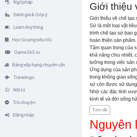
Ngữ pháp
Giới thiệu
Đánh giá & Góp ý
Giới thiệu về chế tạo 
Sứ là một loại vật li
Learn Anything
trình chế tạo sứ bao 
Học từ vựng siêu tốc
hoàn thiện sản phẩm.
Tầm quan trọng của sứ
Game365.io
khả năng chịu nhiệt, 
tưởng trong việc sản x
Bảng xếp hạng chuyên cần
Ứng dụng của sản phẩm
Travelingo
trong không gian sống
sứ còn được sử dụng t
Nối từ
Nhờ các đặc tính vượt
kinh tế và đời sống h
Trò chuyện
Tóm tắt
Đăng nhập
Nguyên l