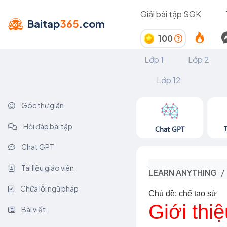
Giải bài tập SGK
Baitap
365
.com
100
Lớp 1
Lớp 2
Lớp 12
Góc thư giãn
Hỏi đáp bài tập
Chat GPT
Chat GPT
Tài liệu giáo viên
LEARN ANYTHING
Chữa lỗi ngữ pháp
Chủ đề: chế tạo sứ
Giới thi
Bài viết