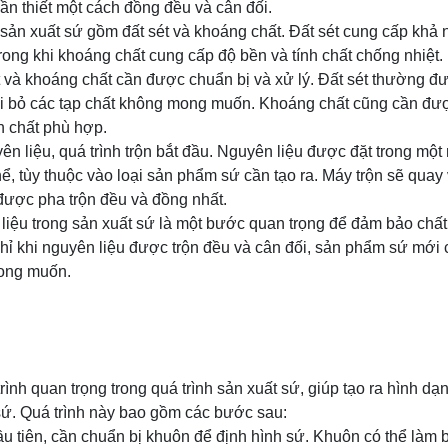
cần thiết một cách đồng đều và cân đối.
sản xuất sứ gồm đất sét và khoáng chất. Đất sét cung cấp khả
ong khi khoáng chất cung cấp độ bền và tính chất chống nhiệt.
ét và khoáng chất cần được chuẩn bị và xử lý. Đất sét thường đư
ại bỏ các tạp chất không mong muốn. Khoáng chất cũng cần đư
h chất phù hợp.
ên liệu, quá trình trộn bắt đầu. Nguyên liệu được đặt trong một
hể, tùy thuộc vào loại sản phẩm sứ cần tạo ra. Máy trộn sẽ quay 
ược pha trộn đều và đồng nhất.
 liệu trong sản xuất sứ là một bước quan trọng để đảm bảo chất
ỉ khi nguyên liệu được trộn đều và cân đối, sản phẩm sứ mới c
mong muốn.
trình quan trọng trong quá trình sản xuất sứ, giúp tạo ra hình d
. Quá trình này bao gồm các bước sau:
ầu tiên, cần chuẩn bị khuôn để định hình sứ. Khuôn có thể làm