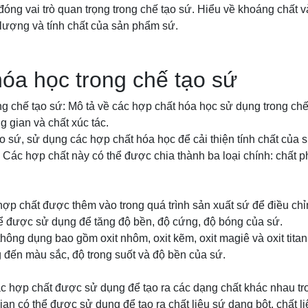
đóng vai trò quan trọng trong chế tạo sứ. Hiểu về khoáng chất
t lượng và tính chất của sản phẩm sứ.
óa học trong chế tạo sứ
g chế tạo sứ: Mô tả về các hợp chất hóa học sử dụng trong ch
ng gian và chất xúc tác.
ạo sứ, sử dụng các hợp chất hóa học để cải thiện tính chất của 
 Các hợp chất này có thể được chia thành ba loại chính: chất ph
 hợp chất được thêm vào trong quá trình sản xuất sứ để điều chỉn
hể được sử dụng để tăng độ bền, độ cứng, độ bóng của sứ.
thông dụng bao gồm oxit nhôm, oxit kẽm, oxit magiê và oxit titan
 đến màu sắc, độ trong suốt và độ bền của sứ.
các hợp chất được sử dụng để tạo ra các dạng chất khác nhau tro
gian có thể được sử dụng để tạo ra chất liệu sứ dạng bột, chất 