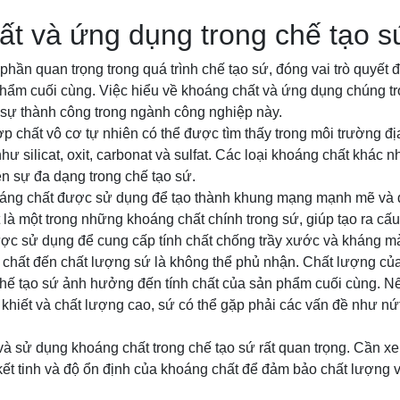
t và ứng dụng trong chế tạo s
phần quan trọng trong quá trình chế tạo sứ, đóng vai trò quyết 
phẩm cuối cùng. Việc hiểu về khoáng chất và ứng dụng chúng tr
 sự thành công trong ngành công nghiệp này.
p chất vô cơ tự nhiên có thể được tìm thấy trong môi trường đ
 silicat, oxit, carbonat và sulfat. Các loại khoáng chất khác n
ên sự đa dạng trong chế tạo sứ.
oáng chất được sử dụng để tạo thành khung mạng mạnh mẽ và đặ
 là một trong những khoáng chất chính trong sứ, giúp tạo ra cấu 
ược sử dụng để cung cấp tính chất chống trầy xước và kháng m
chất đến chất lượng sứ là không thể phủ nhận. Chất lượng củ
 chế tạo sứ ảnh hưởng đến tính chất của sản phẩm cuối cùng. 
khiết và chất lượng cao, sứ có thể gặp phải các vấn đề như nứt
và sử dụng khoáng chất trong chế tạo sứ rất quan trọng. Cần x
ộ kết tinh và độ ổn định của khoáng chất để đảm bảo chất lượng 