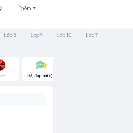
ý
Thêm
Lớp 8
Lớp 9
Lớp 10
Lớp 11
eel
Hỏi đáp bài tập
Góc thư giãn
Game365.