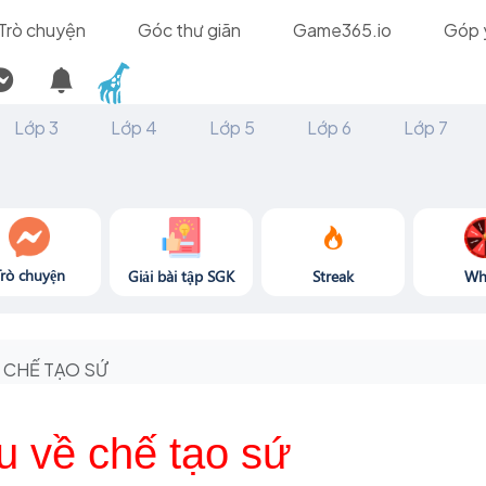
Trò chuyện
Góc thư giãn
Game365.io
Góp 
Lớp 3
Lớp 4
Lớp 5
Lớp 6
Lớp 7
Trò chuyện
Giải bài tập SGK
Streak
Wh
CHẾ TẠO SỨ
ệu về chế tạo sứ