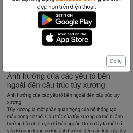
trưởng, hormone và yếu tố môi trường. Tất cả các yếu tố
đẹp hơn trên điện thoại.
này tác động lên quá trình phân mảnh và phân hóa tế
bào trong tủy xương để đảm bảo sản xuất và duy trì các
tế bào máu trong cơ thể.
Hiểu rõ cơ chế sản xuất tế bào trong tủy xương là quan
trọng để nắm vững kiến thức về chức năng và cấu trúc
của tủy xương, và cũng giúp hiểu rõ hơn về các rối loạn
liên quan đến tủy xương và cách điều trị chúng.
Đóng
Tóm tắt
Ảnh hưởng của các yếu tố bên
ngoài đến cấu trúc tủy xương
Ảnh hưởng của các yếu tố bên ngoài đến cấu trúc tủy
xương:
Tủy xương là một phần quan trọng của hệ thống tạo
máu trong cơ thể. Cấu trúc của tủy xương có thể bị ảnh
hưởng bởi nhiều yếu tố bên ngoài. Dưới đây là một số
yếu tố quan trọng có thể ảnh hưởng đến cấu trúc của tủy