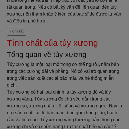
khỏe tổng thể và tránh tiếp xúc với các yếu tố có hại là
rất quan trọng. Nếu có bất kỳ vấn đề liên quan đến tủy
xương, nên tham khảo ý kiến của bác sĩ để được tư vấn
và điều trị phù hợp.
Tóm tắt
Tính chất của tủy xương
Tổng quan về tủy xương
Tủy xương là một loại mô trong cơ thể người, nằm bên
trong các xương dài và phẳng. Nó có vai trò quan trọng
trong việc sản xuất các tế bào máu và hệ thống miễn
dịch.
Tủy xương có hai loại chính là tủy xương đỏ và tủy
xương vàng. Tủy xương đỏ chủ yếu nằm trong các
xương sọ, xương chậu, cột sống và xương ngực. Đây là
nơi sản xuất các tế bào máu, bao gồm hồng cầu, bạch
cầu và tiểu cầu. Tủy xương vàng thường nằm trong các
xương chi và có chức năng lưu trữ chất béo và các tế