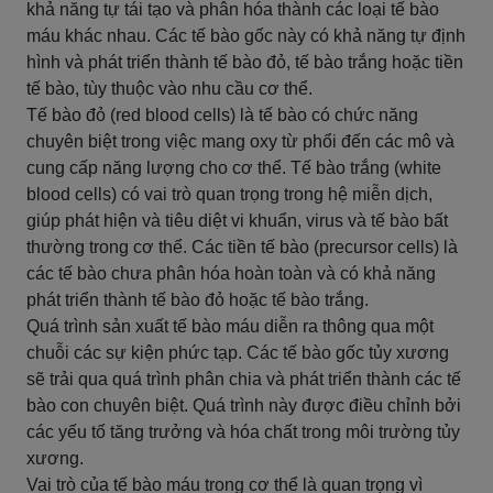
khả năng tự tái tạo và phân hóa thành các loại tế bào
máu khác nhau. Các tế bào gốc này có khả năng tự định
hình và phát triển thành tế bào đỏ, tế bào trắng hoặc tiền
tế bào, tùy thuộc vào nhu cầu cơ thể.
Tế bào đỏ (red blood cells) là tế bào có chức năng
chuyên biệt trong việc mang oxy từ phổi đến các mô và
cung cấp năng lượng cho cơ thể. Tế bào trắng (white
blood cells) có vai trò quan trọng trong hệ miễn dịch,
giúp phát hiện và tiêu diệt vi khuẩn, virus và tế bào bất
thường trong cơ thể. Các tiền tế bào (precursor cells) là
các tế bào chưa phân hóa hoàn toàn và có khả năng
phát triển thành tế bào đỏ hoặc tế bào trắng.
Quá trình sản xuất tế bào máu diễn ra thông qua một
chuỗi các sự kiện phức tạp. Các tế bào gốc tủy xương
sẽ trải qua quá trình phân chia và phát triển thành các tế
bào con chuyên biệt. Quá trình này được điều chỉnh bởi
các yếu tố tăng trưởng và hóa chất trong môi trường tủy
xương.
Vai trò của tế bào máu trong cơ thể là quan trọng vì