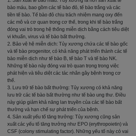
1. Sản xuất tế bào máu: Tủy xương là nơi sản xuất tế
bào máu, bao gồm các tế bào đỏ, tế bào trắng và các
tiền tế bào. Tế bào đỏ chịu trách nhiệm mang oxy đến
các mô và cơ quan trong cơ thể, trong khi tế bào trắng
đóng vai trò trong hệ thống miễn dịch bằng cách tiêu diệt
vi khuẩn, virus và tế bào bất thường.
2. Bảo vệ hệ miễn dịch: Tủy xương chứa các tế bào gốc
và tế bào progenitor, có khả năng phát triển thành các tế
bào miễn dịch như tế bào B, tế bào T và tế bào NK.
Những tế bào này đóng vai trò quan trọng trong việc
phát hiện và tiêu diệt các tác nhân gây bệnh trong cơ
thể.
3. Lưu trữ tế bào bất thường: Tủy xương có khả năng
lưu trữ các tế bào bất thường như tế bào ung thư. Điều
này giúp giảm khả năng lan truyền của các tế bào bất
thường và hạn chế sự phát triển của bệnh.
4. Sản xuất yếu tố tăng trưởng: Tủy xương cũng sản
xuất các yếu tố tăng trưởng như EPO (erythropoietin) và
CSF (colony stimulating factor). Những yếu tố này có vai