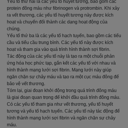
Yếu tố thứ hai là các yếu tố huyết tương, bao gồm các
protein đông máu như fibrinogen và protrombin. Khi xảy
ra vết thương, các yếu tố huyết tương này được kích
hoạt và chuyển đổi thành các dạng hoạt động của
chúng.
Yếu tố thứ ba là các yếu tố hạch tuyến, bao gồm các tiểu
cầu và tiểu cầu trung bình. Các yếu tố này được kích
hoạt và tham gia vào quá trình hình thành sợi fibrin.
Tác động của các yếu tố này là tạo ra một chuỗi phản
ứng hóa học phức tạp, gắn kết các yếu tố với nhau và
hình thành mạng lưới sợi fibrin. Mạng lưới này giúp
ngăn chặn sự chảy máu và tạo ra một cục máu đông để
bảo vệ vết thương.
Tóm lại, giai đoạn khởi động trong quá trình đông máu
là giai đoạn quan trọng để khởi đầu quá trình đông máu.
Có các yếu tố tham gia như vết thương, yếu tố huyết
tương và yếu tố hạch tuyến. Các yếu tố này tác động để
hình thành mạng lưới sợi fibrin và ngăn chặn sự chảy
máu.