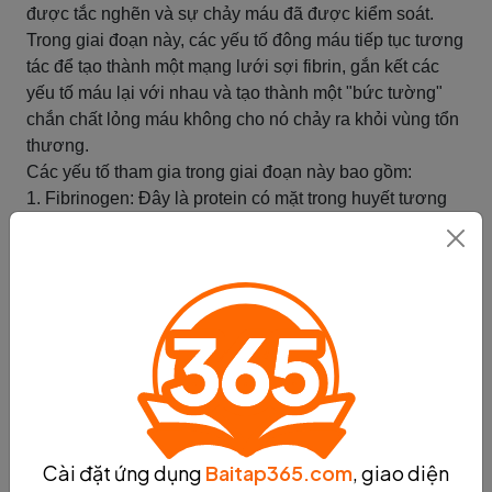
được tắc nghẽn và sự chảy máu đã được kiểm soát.
Trong giai đoạn này, các yếu tố đông máu tiếp tục tương
tác để tạo thành một mạng lưới sợi fibrin, gắn kết các
yếu tố máu lại với nhau và tạo thành một "bức tường"
chắn chất lỏng máu không cho nó chảy ra khỏi vùng tổn
thương.
Các yếu tố tham gia trong giai đoạn này bao gồm:
1. Fibrinogen: Đây là protein có mặt trong huyết tương
và chịu trách nhiệm chuyển đổi thành fibrin trong quá
trình đông máu. Fibrinogen được "cắt" bởi enzyme
thrombin thành fibrin, tạo ra các sợi protein dài và mạnh
màu trắng.
2. Thrombin: Thrombin là một enzyme quan trọng trong
quá trình đông máu. Nó được hình thành từ prothrombin
thông qua một chuỗi phản ứng enzymatic. Thrombin
không chỉ chuyển đổi fibrinogen thành fibrin mà còn kích
hoạt các yếu tố khác như factor XIII để củng cố mạng
lưới sợi fibrin.
Cài đặt ứng dụng
Baitap365.com
, giao diện
3. Factor XIII: Đây là một enzyme có tác dụng làm cho