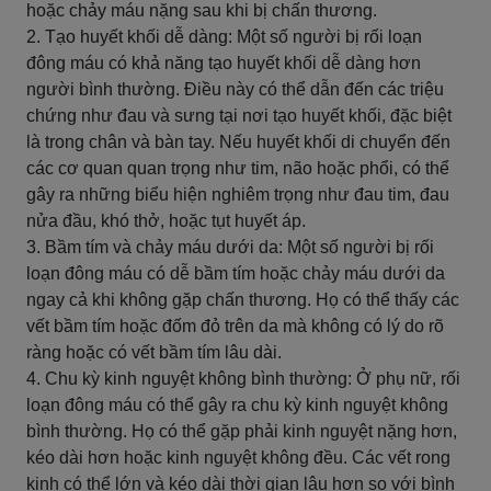
hoặc chảy máu nặng sau khi bị chấn thương.
2. Tạo huyết khối dễ dàng: Một số người bị rối loạn
đông máu có khả năng tạo huyết khối dễ dàng hơn
người bình thường. Điều này có thể dẫn đến các triệu
chứng như đau và sưng tại nơi tạo huyết khối, đặc biệt
là trong chân và bàn tay. Nếu huyết khối di chuyển đến
các cơ quan quan trọng như tim, não hoặc phổi, có thể
gây ra những biểu hiện nghiêm trọng như đau tim, đau
nửa đầu, khó thở, hoặc tụt huyết áp.
3. Bầm tím và chảy máu dưới da: Một số người bị rối
loạn đông máu có dễ bầm tím hoặc chảy máu dưới da
ngay cả khi không gặp chấn thương. Họ có thể thấy các
vết bầm tím hoặc đốm đỏ trên da mà không có lý do rõ
ràng hoặc có vết bầm tím lâu dài.
4. Chu kỳ kinh nguyệt không bình thường: Ở phụ nữ, rối
loạn đông máu có thể gây ra chu kỳ kinh nguyệt không
bình thường. Họ có thể gặp phải kinh nguyệt nặng hơn,
kéo dài hơn hoặc kinh nguyệt không đều. Các vết rong
kinh có thể lớn và kéo dài thời gian lâu hơn so với bình