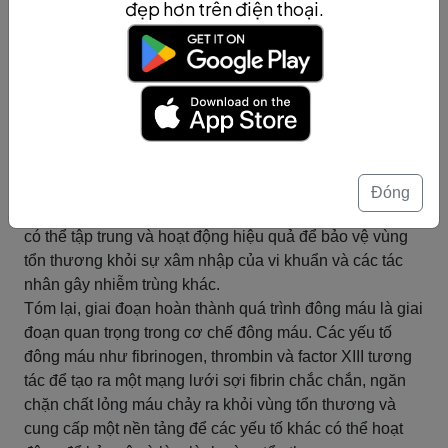
đẹp hơn trên điện thoại.
mạng lưới sợi fibrin trở nên cứng và chắc chắn hơn.
Factor XIII kết nối các sợi fibrin với nhau bằng cách tạo
liên kết chéo, tăng sự ổn định của mạng lưới fibrin và
ngăn chặn sự phân tách của các sợi fibrin.
Tác động của các yếu tố này là tạo ra một mạng lưới sợi
fibrin dày đặc, chặn chất lỏng máu không cho nó chảy ra
khỏi vùng tổn thương. Mạng lưới sợi fibrin cũng cung
cấp một nền tảng để các yếu tố khác như các yếu tố
Đóng
đông máu khác, các tế bào máu và chất kháng vi khuẩn
có thể tập trung và hoạt động hiệu quả để bảo vệ vùng
tổn thương khỏi sự xâm nhập của vi khuẩn và các tác
nhân gây nhiễm trùng khác.
Tóm lại, giai đoạn hoàn thành quá trình đông máu là giai
đoạn quan trọng trong cơ chế đông máu. Các yếu tố
đông máu như fibrinogen, thrombin và factor XIII tương
tác để tạo ra một mạng lưới sợi fibrin chắc chắn, ngăn
chặn chất lỏng máu chảy ra khỏi vùng tổn thương và
cung cấp một nền tảng để các yếu tố khác có thể hoạt