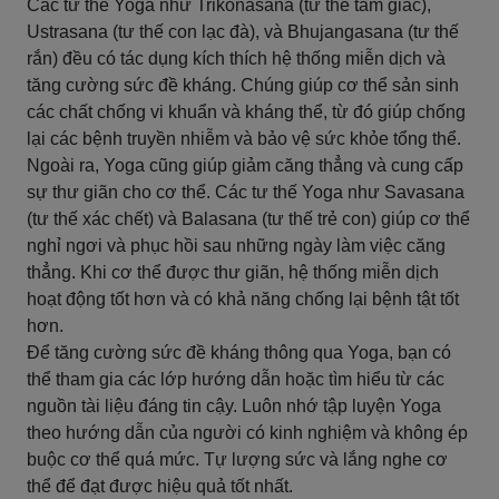
Các tư thế Yoga như Trikonasana (tư thế tam giác),
Ustrasana (tư thế con lạc đà), và Bhujangasana (tư thế
rắn) đều có tác dụng kích thích hệ thống miễn dịch và
tăng cường sức đề kháng. Chúng giúp cơ thể sản sinh
các chất chống vi khuẩn và kháng thể, từ đó giúp chống
lại các bệnh truyền nhiễm và bảo vệ sức khỏe tổng thể.
Ngoài ra, Yoga cũng giúp giảm căng thẳng và cung cấp
sự thư giãn cho cơ thể. Các tư thế Yoga như Savasana
(tư thế xác chết) và Balasana (tư thế trẻ con) giúp cơ thể
nghỉ ngơi và phục hồi sau những ngày làm việc căng
thẳng. Khi cơ thể được thư giãn, hệ thống miễn dịch
hoạt động tốt hơn và có khả năng chống lại bệnh tật tốt
hơn.
Để tăng cường sức đề kháng thông qua Yoga, bạn có
thể tham gia các lớp hướng dẫn hoặc tìm hiểu từ các
nguồn tài liệu đáng tin cậy. Luôn nhớ tập luyện Yoga
theo hướng dẫn của người có kinh nghiệm và không ép
buộc cơ thể quá mức. Tự lượng sức và lắng nghe cơ
thể để đạt được hiệu quả tốt nhất.