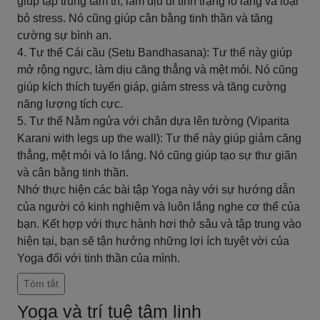
giúp tập trung tâm trí, làm dịu đi tình trạng lo lắng và loại
bỏ stress. Nó cũng giúp cân bằng tinh thần và tăng
cường sự bình an.
4. Tư thế Cái cầu (Setu Bandhasana): Tư thế này giúp
mở rộng ngực, làm dịu căng thẳng và mệt mỏi. Nó cũng
giúp kích thích tuyến giáp, giảm stress và tăng cường
năng lượng tích cực.
5. Tư thế Nằm ngửa với chân dựa lên tường (Viparita
Karani with legs up the wall): Tư thế này giúp giảm căng
thẳng, mệt mỏi và lo lắng. Nó cũng giúp tạo sự thư giãn
và cân bằng tinh thần.
Nhớ thực hiện các bài tập Yoga này với sự hướng dẫn
của người có kinh nghiệm và luôn lắng nghe cơ thể của
bạn. Kết hợp với thực hành hơi thở sâu và tập trung vào
hiện tại, bạn sẽ tận hưởng những lợi ích tuyệt vời của
Yoga đối với tinh thần của mình.
Tóm tắt
Yoga và trí tuệ tâm linh