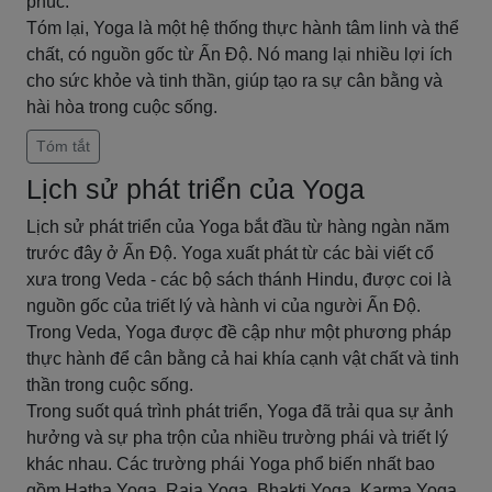
phúc.
Tóm lại, Yoga là một hệ thống thực hành tâm linh và thể
chất, có nguồn gốc từ Ấn Độ. Nó mang lại nhiều lợi ích
cho sức khỏe và tinh thần, giúp tạo ra sự cân bằng và
hài hòa trong cuộc sống.
Tóm tắt
Lịch sử phát triển của Yoga
Lịch sử phát triển của Yoga bắt đầu từ hàng ngàn năm
trước đây ở Ấn Độ. Yoga xuất phát từ các bài viết cổ
xưa trong Veda - các bộ sách thánh Hindu, được coi là
nguồn gốc của triết lý và hành vi của người Ấn Độ.
Trong Veda, Yoga được đề cập như một phương pháp
thực hành để cân bằng cả hai khía cạnh vật chất và tinh
thần trong cuộc sống.
Trong suốt quá trình phát triển, Yoga đã trải qua sự ảnh
hưởng và sự pha trộn của nhiều trường phái và triết lý
khác nhau. Các trường phái Yoga phổ biến nhất bao
gồm Hatha Yoga, Raja Yoga, Bhakti Yoga, Karma Yoga,