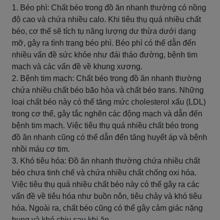
1. Béo phì: Chất béo trong đồ ăn nhanh thường có nồng
độ cao và chứa nhiều calo. Khi tiêu thụ quá nhiều chất
béo, cơ thể sẽ tích tụ năng lượng dư thừa dưới dạng
mỡ, gây ra tình trạng béo phì. Béo phì có thể dẫn đến
nhiều vấn đề sức khỏe như đái tháo đường, bệnh tim
mạch và các vấn đề về khung xương.
2. Bệnh tim mạch: Chất béo trong đồ ăn nhanh thường
chứa nhiều chất béo bão hòa và chất béo trans. Những
loại chất béo này có thể tăng mức cholesterol xấu (LDL)
trong cơ thể, gây tắc nghẽn các động mạch và dẫn đến
bệnh tim mạch. Việc tiêu thụ quá nhiều chất béo trong
đồ ăn nhanh cũng có thể dẫn đến tăng huyết áp và bệnh
nhồi máu cơ tim.
3. Khó tiêu hóa: Đồ ăn nhanh thường chứa nhiều chất
béo chưa tinh chế và chứa nhiều chất chống oxi hóa.
Việc tiêu thụ quá nhiều chất béo này có thể gây ra các
vấn đề về tiêu hóa như buồn nôn, tiêu chảy và khó tiêu
hóa. Ngoài ra, chất béo cũng có thể gây cảm giác nặng
bụng và khó chịu sau khi ăn.