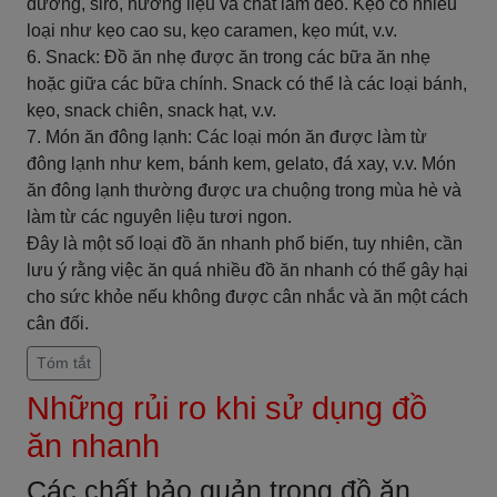
đường, siro, hương liệu và chất làm dẻo. Kẹo có nhiều
loại như kẹo cao su, kẹo caramen, kẹo mút, v.v.
6. Snack: Đồ ăn nhẹ được ăn trong các bữa ăn nhẹ
hoặc giữa các bữa chính. Snack có thể là các loại bánh,
kẹo, snack chiên, snack hạt, v.v.
7. Món ăn đông lạnh: Các loại món ăn được làm từ
đông lạnh như kem, bánh kem, gelato, đá xay, v.v. Món
ăn đông lạnh thường được ưa chuộng trong mùa hè và
làm từ các nguyên liệu tươi ngon.
Đây là một số loại đồ ăn nhanh phổ biến, tuy nhiên, cần
lưu ý rằng việc ăn quá nhiều đồ ăn nhanh có thể gây hại
cho sức khỏe nếu không được cân nhắc và ăn một cách
cân đối.
Tóm tắt
Những rủi ro khi sử dụng đồ
ăn nhanh
Các chất bảo quản trong đồ ăn