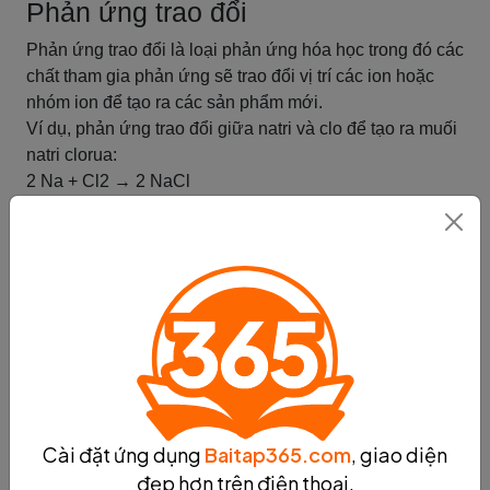
Phản ứng trao đổi
Phản ứng trao đổi là loại phản ứng hóa học trong đó các
chất tham gia phản ứng sẽ trao đổi vị trí các ion hoặc
nhóm ion để tạo ra các sản phẩm mới.
Ví dụ, phản ứng trao đổi giữa natri và clo để tạo ra muối
natri clorua:
2 Na + Cl2 → 2 NaCl
Các bước giải quyết bài tập liên quan đến phản ứng
trao đổi gồm:
1. Xác định các chất tham gia phản ứng và sản phẩm
được tạo ra.
2. Viết phương trình hóa học của phản ứng trao đổi.
3. Xác định loại phản ứng trao đổi theo các quy tắc của
hóa học.
4. Tính toán số mol các chất tham gia và sản phẩm
được tạo ra.
5. Tính toán khối lượng các chất tham gia và sản phẩm
Cài đặt ứng dụng
Baitap365.com
, giao diện
được tạo ra dựa trên số mol và khối lượng mol của
đẹp hơn trên điện thoại.