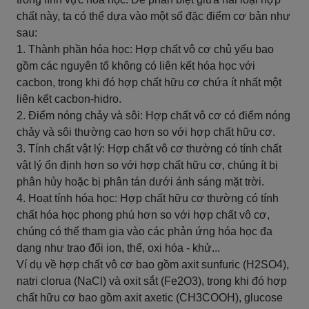
chất này, ta có thể dựa vào một số đặc điểm cơ bản như
sau:
1. Thành phần hóa học: Hợp chất vô cơ chủ yếu bao
gồm các nguyên tố không có liên kết hóa học với
cacbon, trong khi đó hợp chất hữu cơ chứa ít nhất một
liên kết cacbon-hidro.
2. Điểm nóng chảy và sôi: Hợp chất vô cơ có điểm nóng
chảy và sôi thường cao hơn so với hợp chất hữu cơ.
3. Tính chất vật lý: Hợp chất vô cơ thường có tính chất
vật lý ổn định hơn so với hợp chất hữu cơ, chúng ít bị
phân hủy hoặc bị phân tán dưới ánh sáng mặt trời.
4. Hoạt tính hóa học: Hợp chất hữu cơ thường có tính
chất hóa học phong phú hơn so với hợp chất vô cơ,
chúng có thể tham gia vào các phản ứng hóa học đa
dạng như trao đổi ion, thế, oxi hóa - khử...
Ví dụ về hợp chất vô cơ bao gồm axit sunfuric (H2SO4),
natri clorua (NaCl) và oxit sắt (Fe2O3), trong khi đó hợp
chất hữu cơ bao gồm axit axetic (CH3COOH), glucose