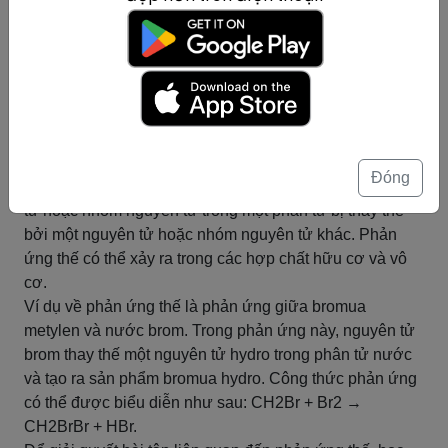
chúng.
6. Giải quyết các bài tập liên quan đến phản ứng trao
đổi bằng cách áp dụng các công thức và quy tắc của
hóa học.
Tóm tắt
Phản ứng thế
Đóng
Phản ứng thế là phản ứng hóa học trong đó một nguyên
tử hoặc nhóm nguyên tử trong một phân tử bị thay thế
bởi một nguyên tử hoặc nhóm nguyên tử khác. Phản
ứng thế có thể xảy ra trong các hợp chất hữu cơ và vô
cơ.
Ví dụ về phản ứng thế là phản ứng giữa bromua
metylen và nước brom. Trong phản ứng này, nguyên tử
brom thay thế một nguyên tử hydro trong phân tử nước
và tạo ra sản phẩm bromua hydro. Công thức phản ứng
có thể được biểu diễn như sau: CH2Br + Br2 →
CH2BrBr + HBr.