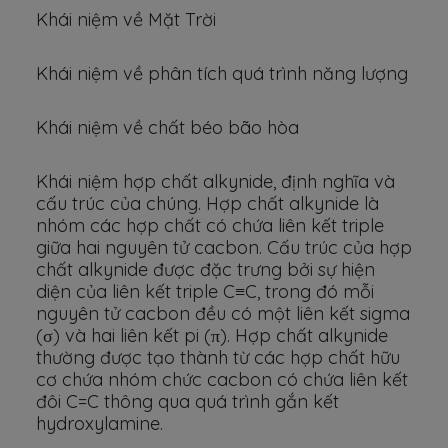
Khái niệm về Mặt Trời
Khái niệm về phân tích quá trình năng lượng
Khái niệm về chất béo bão hòa
Khái niệm hợp chất alkynide, định nghĩa và
cấu trúc của chúng. Hợp chất alkynide là
nhóm các hợp chất có chứa liên kết triple
giữa hai nguyên tử cacbon. Cấu trúc của hợp
chất alkynide được đặc trưng bởi sự hiện
diện của liên kết triple C≡C, trong đó mỗi
nguyên tử cacbon đều có một liên kết sigma
(σ) và hai liên kết pi (π). Hợp chất alkynide
thường được tạo thành từ các hợp chất hữu
cơ chứa nhóm chức cacbon có chứa liên kết
đôi C=C thông qua quá trình gắn kết
hydroxylamine.