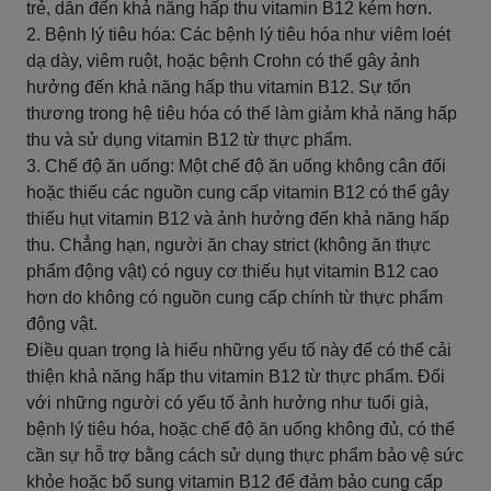
trẻ, dẫn đến khả năng hấp thu vitamin B12 kém hơn.
2. Bệnh lý tiêu hóa: Các bệnh lý tiêu hóa như viêm loét
dạ dày, viêm ruột, hoặc bệnh Crohn có thể gây ảnh
hưởng đến khả năng hấp thu vitamin B12. Sự tổn
thương trong hệ tiêu hóa có thể làm giảm khả năng hấp
thu và sử dụng vitamin B12 từ thực phẩm.
3. Chế độ ăn uống: Một chế độ ăn uống không cân đối
hoặc thiếu các nguồn cung cấp vitamin B12 có thể gây
thiếu hụt vitamin B12 và ảnh hưởng đến khả năng hấp
thu. Chẳng hạn, người ăn chay strict (không ăn thực
phẩm động vật) có nguy cơ thiếu hụt vitamin B12 cao
hơn do không có nguồn cung cấp chính từ thực phẩm
động vật.
Điều quan trọng là hiểu những yếu tố này để có thể cải
thiện khả năng hấp thu vitamin B12 từ thực phẩm. Đối
với những người có yếu tố ảnh hưởng như tuổi già,
bệnh lý tiêu hóa, hoặc chế độ ăn uống không đủ, có thể
cần sự hỗ trợ bằng cách sử dụng thực phẩm bảo vệ sức
khỏe hoặc bổ sung vitamin B12 để đảm bảo cung cấp