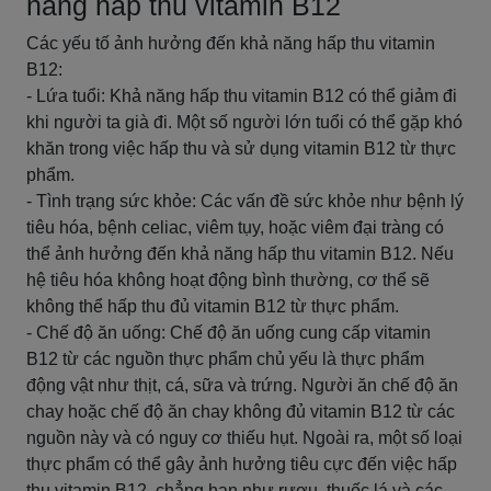
năng hấp thu vitamin B12
Các yếu tố ảnh hưởng đến khả năng hấp thu vitamin
B12:
- Lứa tuổi: Khả năng hấp thu vitamin B12 có thể giảm đi
khi người ta già đi. Một số người lớn tuổi có thể gặp khó
khăn trong việc hấp thu và sử dụng vitamin B12 từ thực
phẩm.
- Tình trạng sức khỏe: Các vấn đề sức khỏe như bệnh lý
tiêu hóa, bệnh celiac, viêm tụy, hoặc viêm đại tràng có
thể ảnh hưởng đến khả năng hấp thu vitamin B12. Nếu
hệ tiêu hóa không hoạt động bình thường, cơ thể sẽ
không thể hấp thu đủ vitamin B12 từ thực phẩm.
- Chế độ ăn uống: Chế độ ăn uống cung cấp vitamin
B12 từ các nguồn thực phẩm chủ yếu là thực phẩm
động vật như thịt, cá, sữa và trứng. Người ăn chế độ ăn
chay hoặc chế độ ăn chay không đủ vitamin B12 từ các
nguồn này và có nguy cơ thiếu hụt. Ngoài ra, một số loại
thực phẩm có thể gây ảnh hưởng tiêu cực đến việc hấp
thu vitamin B12, chẳng hạn như rượu, thuốc lá và các