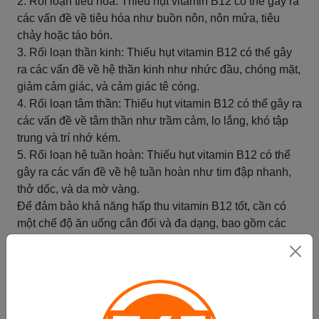
2. Rối loạn tiêu hóa: Thiếu hụt vitamin B12 có thể gây ra
các vấn đề về tiêu hóa như buồn nôn, nôn mửa, tiêu
chảy hoặc táo bón.
3. Rối loạn thần kinh: Thiếu hụt vitamin B12 có thể gây
ra các vấn đề về hệ thần kinh như nhức đầu, chóng mặt,
giảm cảm giác, và cảm giác tê cóng.
4. Rối loạn tâm thần: Thiếu hụt vitamin B12 có thể gây ra
các vấn đề về tâm thần như trầm cảm, lo lắng, khó tập
trung và trí nhớ kém.
5. Rối loạn hệ tuần hoàn: Thiếu hụt vitamin B12 có thể
gây ra các vấn đề về hệ tuần hoàn như tim đập nhanh,
thở dốc, và da mờ vàng.
Để đảm bảo khả năng hấp thu vitamin B12 tốt, cần có
một chế độ ăn uống cân đối và đa dạng, bao gồm các
nguồn thực phẩm giàu vitamin B12 như thịt, cá, trứng,
sữa và sản phẩm từ sữa. Ngoài ra, việc kiểm tra và điều
chỉnh các vấn đề sức khỏe liên quan đến tiêu hóa cũng
hỗ trợ khả năng hấp thu vitamin B12.
Việc nhận biết và hiểu các triệu chứng thiếu hụt vitamin