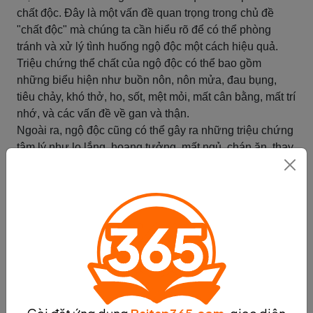
chất độc. Đây là một vấn đề quan trọng trong chủ đề
"chất độc" mà chúng ta cần hiểu rõ để có thể phòng
tránh và xử lý tình huống ngộ độc một cách hiệu quả.
Triệu chứng thể chất của ngộ độc có thể bao gồm
những biểu hiện như buồn nôn, nôn mửa, đau bụng,
tiêu chảy, khó thở, ho, sốt, mệt mỏi, mất cân bằng, mất trí
nhớ, và các vấn đề về gan và thận.
Ngoài ra, ngộ độc cũng có thể gây ra những triệu chứng
tâm lý như lo lắng, hoang tưởng, mất ngủ, chán ăn, thay
đổi tâm trạng, và khó tập trung.
Những dấu hiệu và triệu chứng này có thể khác nhau
tùy thuộc vào loại chất độc và cơ địa của mỗi người.
Việc nhận biết và hiểu rõ các dấu hiệu và triệu chứng
này là rất quan trọng để có thể phát hiện sớm và đưa ra
biện pháp xử lý kịp thời.
Nếu bạn hoặc ai đó xung quanh bạn có những dấu hiệu
và triệu chứng của ngộ độc, hãy đến cơ sở y tế gần nhất
để được kiểm tra và điều trị đúng cách. Đừng tự ý tự trị