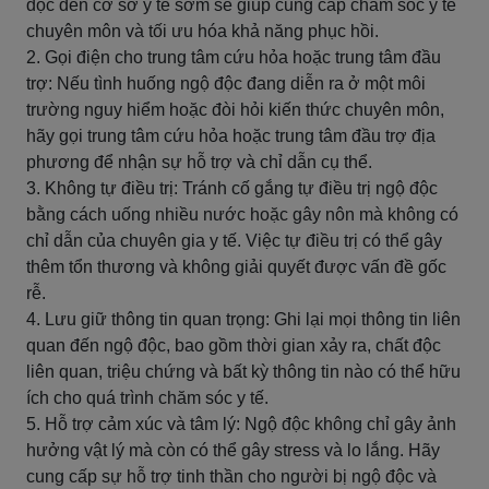
độc đến cơ sở y tế sớm sẽ giúp cung cấp chăm sóc y tế
chuyên môn và tối ưu hóa khả năng phục hồi.
2. Gọi điện cho trung tâm cứu hỏa hoặc trung tâm đầu
trợ: Nếu tình huống ngộ độc đang diễn ra ở một môi
trường nguy hiểm hoặc đòi hỏi kiến thức chuyên môn,
hãy gọi trung tâm cứu hỏa hoặc trung tâm đầu trợ địa
phương để nhận sự hỗ trợ và chỉ dẫn cụ thể.
3. Không tự điều trị: Tránh cố gắng tự điều trị ngộ độc
bằng cách uống nhiều nước hoặc gây nôn mà không có
chỉ dẫn của chuyên gia y tế. Việc tự điều trị có thể gây
thêm tổn thương và không giải quyết được vấn đề gốc
rễ.
4. Lưu giữ thông tin quan trọng: Ghi lại mọi thông tin liên
quan đến ngộ độc, bao gồm thời gian xảy ra, chất độc
liên quan, triệu chứng và bất kỳ thông tin nào có thể hữu
ích cho quá trình chăm sóc y tế.
5. Hỗ trợ cảm xúc và tâm lý: Ngộ độc không chỉ gây ảnh
hưởng vật lý mà còn có thể gây stress và lo lắng. Hãy
cung cấp sự hỗ trợ tinh thần cho người bị ngộ độc và