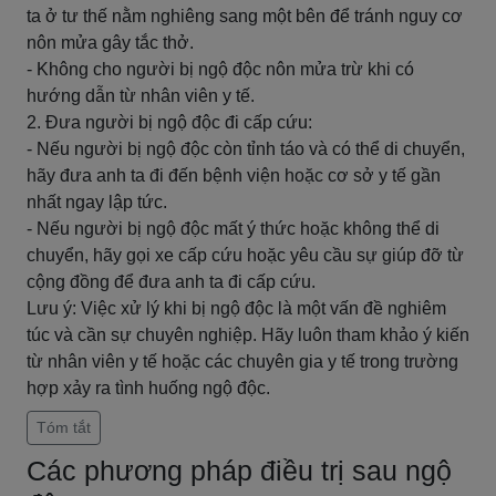
ta ở tư thế nằm nghiêng sang một bên để tránh nguy cơ
nôn mửa gây tắc thở.
- Không cho người bị ngộ độc nôn mửa trừ khi có
hướng dẫn từ nhân viên y tế.
2. Đưa người bị ngộ độc đi cấp cứu:
- Nếu người bị ngộ độc còn tỉnh táo và có thể di chuyển,
hãy đưa anh ta đi đến bệnh viện hoặc cơ sở y tế gần
nhất ngay lập tức.
- Nếu người bị ngộ độc mất ý thức hoặc không thể di
chuyển, hãy gọi xe cấp cứu hoặc yêu cầu sự giúp đỡ từ
cộng đồng để đưa anh ta đi cấp cứu.
Lưu ý: Việc xử lý khi bị ngộ độc là một vấn đề nghiêm
túc và cần sự chuyên nghiệp. Hãy luôn tham khảo ý kiến
từ nhân viên y tế hoặc các chuyên gia y tế trong trường
hợp xảy ra tình huống ngộ độc.
Tóm tắt
Các phương pháp điều trị sau ngộ