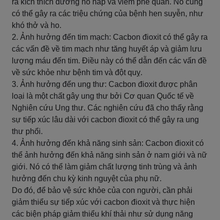
ra kích thích đường hô hấp và viêm phế quản. Nó cũng
có thể gây ra các triệu chứng của bệnh hen suyễn, như
khó thở và ho.
2. Ảnh hưởng đến tim mạch: Cacbon đioxit có thể gây ra
các vấn đề về tim mạch như tăng huyết áp và giảm lưu
lượng máu đến tim. Điều này có thể dẫn đến các vấn đề
về sức khỏe như bệnh tim và đột quỵ.
3. Ảnh hưởng đến ung thư: Cacbon đioxit được phân
loại là một chất gây ung thư bởi Cơ quan Quốc tế về
Nghiên cứu Ung thư. Các nghiên cứu đã cho thấy rằng
sự tiếp xúc lâu dài với cacbon đioxit có thể gây ra ung
thư phổi.
4. Ảnh hưởng đến khả năng sinh sản: Cacbon đioxit có
thể ảnh hưởng đến khả năng sinh sản ở nam giới và nữ
giới. Nó có thể làm giảm chất lượng tinh trùng và ảnh
hưởng đến chu kỳ kinh nguyệt của phụ nữ.
Do đó, để bảo vệ sức khỏe của con người, cần phải
giảm thiểu sự tiếp xúc với cacbon đioxit và thực hiện
các biện pháp giảm thiểu khí thải như sử dụng năng