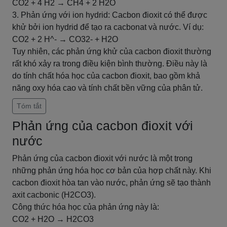
CO2 + 4 H2 → CH4 + 2 H2O
3. Phản ứng với ion hydrid: Cacbon đioxit có thể được
khử bởi ion hydrid để tạo ra cacbonat và nước. Ví dụ:
CO2 + 2 H^- → CO32- + H2O
Tuy nhiên, các phản ứng khử của cacbon đioxit thường
rất khó xảy ra trong điều kiện bình thường. Điều này là
do tính chất hóa học của cacbon đioxit, bao gồm khả
năng oxy hóa cao và tính chất bền vững của phân tử.
Tóm tắt
Phản ứng của cacbon đioxit với
nước
Phản ứng của cacbon đioxit với nước là một trong
những phản ứng hóa học cơ bản của hợp chất này. Khi
cacbon đioxit hòa tan vào nước, phản ứng sẽ tạo thành
axit cacbonic (H2CO3).
Công thức hóa học của phản ứng này là:
CO2 + H2O → H2CO3