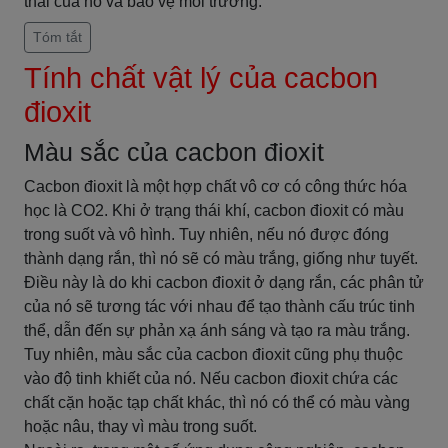
thải của nó và bảo vệ môi trường.
Tóm tắt
Tính chất vật lý của cacbon
đioxit
Màu sắc của cacbon đioxit
Cacbon đioxit là một hợp chất vô cơ có công thức hóa
học là CO2. Khi ở trạng thái khí, cacbon đioxit có màu
trong suốt và vô hình. Tuy nhiên, nếu nó được đóng
thành dạng rắn, thì nó sẽ có màu trắng, giống như tuyết.
Điều này là do khi cacbon đioxit ở dạng rắn, các phân tử
của nó sẽ tương tác với nhau để tạo thành cấu trúc tinh
thể, dẫn đến sự phản xạ ánh sáng và tạo ra màu trắng.
Tuy nhiên, màu sắc của cacbon đioxit cũng phụ thuộc
vào độ tinh khiết của nó. Nếu cacbon đioxit chứa các
chất cặn hoặc tạp chất khác, thì nó có thể có màu vàng
hoặc nâu, thay vì màu trong suốt.