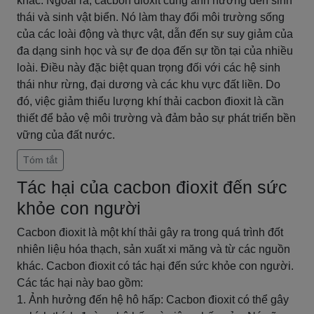
khác. Ngoài ra, cacbon đioxit cũng ảnh hưởng đến sinh
thái và sinh vật biển. Nó làm thay đổi môi trường sống
của các loài động và thực vật, dẫn đến sự suy giảm của
đa dạng sinh học và sự đe dọa đến sự tồn tại của nhiều
loài. Điều này đặc biệt quan trọng đối với các hệ sinh
thái như rừng, đại dương và các khu vực đất liền. Do
đó, việc giảm thiểu lượng khí thải cacbon đioxit là cần
thiết để bảo vệ môi trường và đảm bảo sự phát triển bền
vững của đất nước.
Tóm tắt
Tác hại của cacbon đioxit đến sức
khỏe con người
Cacbon đioxit là một khí thải gây ra trong quá trình đốt
nhiên liệu hóa thạch, sản xuất xi măng và từ các nguồn
khác. Cacbon đioxit có tác hại đến sức khỏe con người.
Các tác hại này bao gồm:
1. Ảnh hưởng đến hệ hô hấp: Cacbon đioxit có thể gây