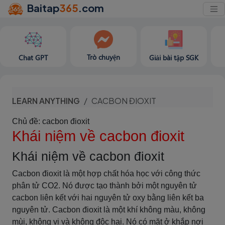
Baitap
365
.com
Trò chuyện
Chat GPT
Giải bài tập SGK
LEARN ANYTHING
CACBON ĐIOXIT
Chủ đề: cacbon đioxit
Khái niệm về cacbon đioxit
Khái niệm về cacbon đioxit
Cacbon đioxit là một hợp chất hóa học với công thức
phân tử CO2. Nó được tạo thành bởi một nguyên tử
cacbon liên kết với hai nguyên tử oxy bằng liên kết ba
nguyên tử. Cacbon đioxit là một khí không màu, không
mùi, không vị và không độc hại. Nó có mặt ở khắp nơi