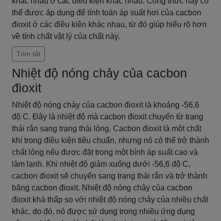
khác nhau ở các điều kiện khác nhau. Công thức này có
thể được áp dụng để tính toán áp suất hơi của cacbon
đioxit ở các điều kiện khác nhau, từ đó giúp hiểu rõ hơn
về tính chất vật lý của chất này.
Tóm tắt
Nhiệt độ nóng chảy của cacbon
đioxit
Nhiệt độ nóng chảy của cacbon đioxit là khoảng -56,6
độ C. Đây là nhiệt độ mà cacbon đioxit chuyển từ trạng
thái rắn sang trạng thái lỏng. Cacbon đioxit là một chất
khí trong điều kiện tiêu chuẩn, nhưng nó có thể trở thành
chất lỏng nếu được đặt trong một bình áp suất cao và
làm lạnh. Khi nhiệt độ giảm xuống dưới -56,6 độ C,
cacbon đioxit sẽ chuyển sang trạng thái rắn và trở thành
băng cacbon đioxit. Nhiệt độ nóng chảy của cacbon
đioxit khá thấp so với nhiệt độ nóng chảy của nhiều chất
khác, do đó, nó được sử dụng trong nhiều ứng dụng