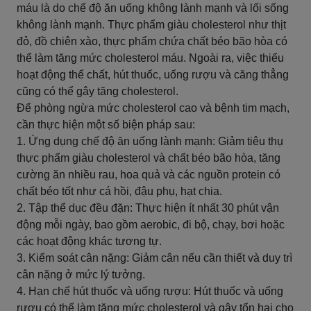
máu là do chế độ ăn uống không lành mạnh và lối sống
không lành mạnh. Thực phẩm giàu cholesterol như thịt
đỏ, đồ chiên xào, thực phẩm chứa chất béo bão hòa có
thể làm tăng mức cholesterol máu. Ngoài ra, việc thiếu
hoạt động thể chất, hút thuốc, uống rượu và căng thẳng
cũng có thể gây tăng cholesterol.
Để phòng ngừa mức cholesterol cao và bệnh tim mạch,
cần thực hiện một số biện pháp sau:
1. Ứng dụng chế độ ăn uống lành mạnh: Giảm tiêu thụ
thực phẩm giàu cholesterol và chất béo bão hòa, tăng
cường ăn nhiều rau, hoa quả và các nguồn protein có
chất béo tốt như cá hồi, đậu phụ, hạt chia.
2. Tập thể dục đều đặn: Thực hiện ít nhất 30 phút vận
động mỗi ngày, bao gồm aerobic, đi bộ, chạy, bơi hoặc
các hoạt động khác tương tự.
3. Kiểm soát cân nặng: Giảm cân nếu cần thiết và duy trì
cân nặng ở mức lý tưởng.
4. Hạn chế hút thuốc và uống rượu: Hút thuốc và uống
rượu có thể làm tăng mức cholesterol và gây tổn hại cho