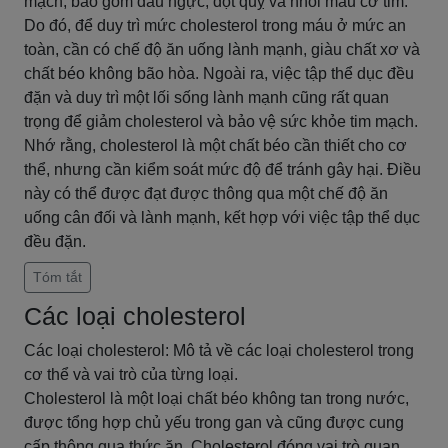
mạch, bao gồm đau ngực, đột quỵ và nhồi máu cơ tim.
Do đó, để duy trì mức cholesterol trong máu ở mức an
toàn, cần có chế độ ăn uống lành mạnh, giàu chất xơ và
chất béo không bão hòa. Ngoài ra, việc tập thể dục đều
đặn và duy trì một lối sống lành mạnh cũng rất quan
trọng để giảm cholesterol và bảo vệ sức khỏe tim mạch.
Nhớ rằng, cholesterol là một chất béo cần thiết cho cơ
thể, nhưng cần kiểm soát mức độ để tránh gây hại. Điều
này có thể được đạt được thông qua một chế độ ăn
uống cân đối và lành mạnh, kết hợp với việc tập thể dục
đều đặn.
Tóm tắt
Các loại cholesterol
Các loại cholesterol: Mô tả về các loại cholesterol trong
cơ thể và vai trò của từng loại.
Cholesterol là một loại chất béo không tan trong nước,
được tổng hợp chủ yếu trong gan và cũng được cung
cấp thông qua thức ăn. Cholesterol đóng vai trò quan