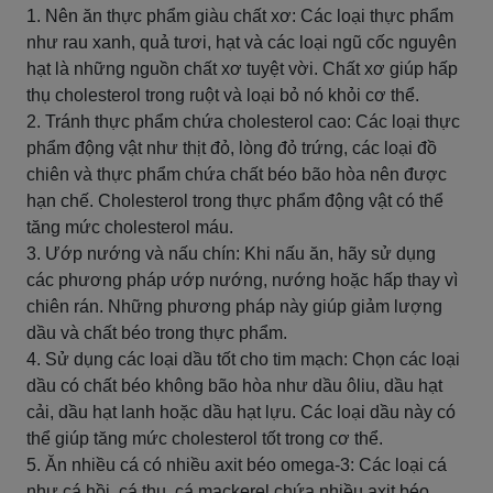
1. Nên ăn thực phẩm giàu chất xơ: Các loại thực phẩm
như rau xanh, quả tươi, hạt và các loại ngũ cốc nguyên
hạt là những nguồn chất xơ tuyệt vời. Chất xơ giúp hấp
thụ cholesterol trong ruột và loại bỏ nó khỏi cơ thể.
2. Tránh thực phẩm chứa cholesterol cao: Các loại thực
phẩm động vật như thịt đỏ, lòng đỏ trứng, các loại đồ
chiên và thực phẩm chứa chất béo bão hòa nên được
hạn chế. Cholesterol trong thực phẩm động vật có thể
tăng mức cholesterol máu.
3. Ướp nướng và nấu chín: Khi nấu ăn, hãy sử dụng
các phương pháp ướp nướng, nướng hoặc hấp thay vì
chiên rán. Những phương pháp này giúp giảm lượng
dầu và chất béo trong thực phẩm.
4. Sử dụng các loại dầu tốt cho tim mạch: Chọn các loại
dầu có chất béo không bão hòa như dầu ôliu, dầu hạt
cải, dầu hạt lanh hoặc dầu hạt lựu. Các loại dầu này có
thể giúp tăng mức cholesterol tốt trong cơ thể.
5. Ăn nhiều cá có nhiều axit béo omega-3: Các loại cá
như cá hồi, cá thu, cá mackerel chứa nhiều axit béo