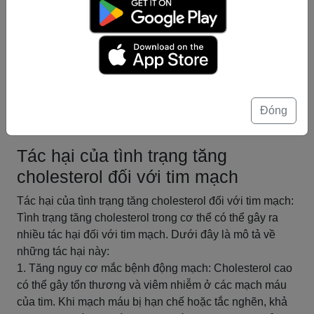
Ngoài ra, nếu yếu tố di truyền gây tăng cholesterol, việc
tham khảo ý kiến bác sĩ là quan trọng để được tư vấn và
điều trị thích hợp.
Tóm tắt
Tác hại của tình trạng tăng
Đóng
cholesterol
Tác hại của tình trạng tăng
cholesterol đối với tim mạch
Tác hại của tình trạng tăng cholesterol đối với tim mạch:
Tình trạng tăng cholesterol trong cơ thể có thể gây ra
nhiều tác hại đối với tim mạch. Dưới đây là mô tả về
những tác hại này:
1. Tăng nguy cơ mắc bệnh động mạch: Cholesterol cao
có thể gây tổn thương và viêm nhiễm ở các mạch máu
của tim. Khi mạch máu bị hạn chế hoặc tắc nghẽn, khả