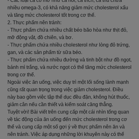
- Các loại cá có mỡ như cá hồi, cá trích, cá thu chứa
nhiều omega-3, có khả năng giảm mức cholesterol xấu
và tăng mức cholesterol tốt trong cơ thể.
2. Thực phẩm nên tránh:
- Thực phẩm chứa nhiều chất béo bão hòa như thịt đỏ,
mỡ động vật, đồ chiên, và bơ.
- Thực phẩm chứa nhiều cholesterol như lòng đỏ trứng,
gan, và các sản phẩm từ sữa béo.
- Thực phẩm chứa nhiều đường và tinh bột như đồ ngọt,
bánh mì trắng, và nước ngọt có thể tăng mức cholesterol
trong cơ thể.
Ngoài việc ăn uống, việc duy trì một lối sống lành mạnh
cũng rất quan trọng trong việc giảm cholesterol. Điều
này bao gồm việc tập thể dục đều đặn, không hút thuốc,
giảm cân nếu cần thiết và kiểm soát căng thẳng.
Tuyệt vời! Bài viết trên cung cấp một cái nhìn tổng quan
về tác động của ăn uống đến mức cholesterol trong cơ
thể và cung cấp một số gợi ý về thực phẩm nên ăn và
nên tránh. Việc áp dụng những lời khuyên này có thể