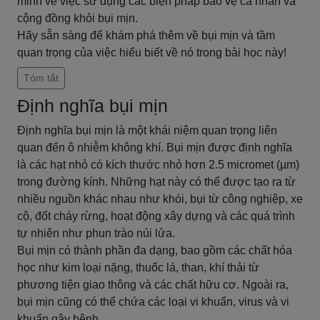
minh về việc sử dụng các biện pháp bảo vệ cá nhân và
cộng đồng khỏi bụi mịn.
Hãy sẵn sàng để khám phá thêm về bụi mịn và tầm
quan trọng của việc hiểu biết về nó trong bài học này!
Tóm tắt
Định nghĩa bụi mịn
Định nghĩa bụi mịn là một khái niệm quan trọng liên
quan đến ô nhiễm không khí. Bụi mịn được định nghĩa
là các hạt nhỏ có kích thước nhỏ hơn 2.5 micromet (µm)
trong đường kính. Những hạt này có thể được tạo ra từ
nhiều nguồn khác nhau như khói, bụi từ công nghiệp, xe
cộ, đốt cháy rừng, hoạt động xây dựng và các quá trình
tự nhiên như phun trào núi lửa.
Bụi mịn có thành phần đa dạng, bao gồm các chất hóa
học như kim loại nặng, thuốc lá, than, khí thải từ
phương tiện giao thông và các chất hữu cơ. Ngoài ra,
bụi mịn cũng có thể chứa các loại vi khuẩn, virus và vi
khuẩn gây bệnh.