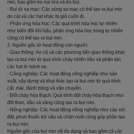
mịn, bao gồm tro núi lửa và tro bụi.
- Bụi từ sa mạc: Các vùng sa mạc có thể tạo ra bụi mịn
do cát và các hạt khác bị gió cuốn đi.
- Phản ứng hóa học: Các quá trình hóa học tự nhiên
như biến đổi khí hậu, phản ứng hóa học trong tự nhiên
cũng có thể tạo ra bụi mịn.
2. Nguồn gốc từ hoạt động con người:
- Giao thông: Xe cộ và các phương tiện giao thông khác
tạo ra bụi mịn từ quá trình cháy nhiên liệu và phân tán
các hạt từ bánh xe.
- Công nghiệp: Các hoạt động công nghiệp như sản
xuất, xây dựng và khai thác tạo ra bụi mịn từ quá trình
cắt, mài, đánh bóng và vận chuyển.
- Đốt cháy hóa thạch: Quá trình đốt cháy hóa thạch như
đốt than, dầu và xăng cũng tạo ra bụi mịn.
- Nông nghiệp: Các hoạt động nông nghiệp như cày xới
đất, phun thuốc trừ sâu và chăn nuôi cũng góp phần tạo
ra bụi mịn.
Nguồn gốc của bụi mịn rất đa dạng và bao gồm cả các