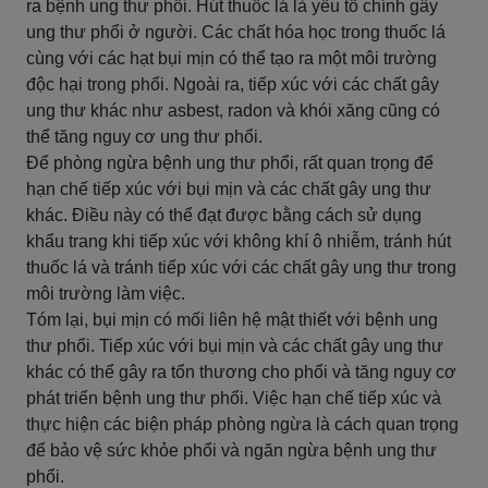
ra bệnh ung thư phổi. Hút thuốc lá là yếu tố chính gây
ung thư phổi ở người. Các chất hóa học trong thuốc lá
cùng với các hạt bụi mịn có thể tạo ra một môi trường
độc hại trong phổi. Ngoài ra, tiếp xúc với các chất gây
ung thư khác như asbest, radon và khói xăng cũng có
thể tăng nguy cơ ung thư phổi.
Để phòng ngừa bệnh ung thư phổi, rất quan trọng để
hạn chế tiếp xúc với bụi mịn và các chất gây ung thư
khác. Điều này có thể đạt được bằng cách sử dụng
khẩu trang khi tiếp xúc với không khí ô nhiễm, tránh hút
thuốc lá và tránh tiếp xúc với các chất gây ung thư trong
môi trường làm việc.
Tóm lại, bụi mịn có mối liên hệ mật thiết với bệnh ung
thư phổi. Tiếp xúc với bụi mịn và các chất gây ung thư
khác có thể gây ra tổn thương cho phổi và tăng nguy cơ
phát triển bệnh ung thư phổi. Việc hạn chế tiếp xúc và
thực hiện các biện pháp phòng ngừa là cách quan trọng
để bảo vệ sức khỏe phổi và ngăn ngừa bệnh ung thư
phổi.