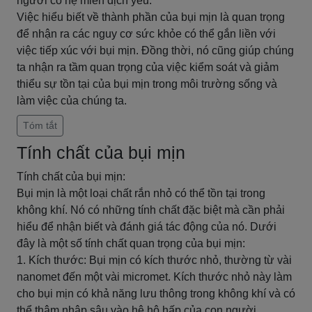
người có hệ miễn dịch yếu.
Việc hiểu biết về thành phần của bụi mịn là quan trọng
để nhận ra các nguy cơ sức khỏe có thể gắn liền với
việc tiếp xúc với bụi mịn. Đồng thời, nó cũng giúp chúng
ta nhận ra tầm quan trọng của việc kiểm soát và giảm
thiểu sự tồn tại của bụi mịn trong môi trường sống và
làm việc của chúng ta.
Tóm tắt
Tính chất của bụi mịn
Tính chất của bụi mịn:
Bụi mịn là một loại chất rắn nhỏ có thể tồn tại trong
không khí. Nó có những tính chất đặc biệt mà cần phải
hiểu để nhận biết và đánh giá tác động của nó. Dưới
đây là một số tính chất quan trọng của bụi mịn:
1. Kích thước: Bụi mịn có kích thước nhỏ, thường từ vài
nanomet đến một vài micromet. Kích thước nhỏ này làm
cho bụi mịn có khả năng lưu thông trong không khí và có
thể thâm nhập sâu vào hệ hô hấp của con người.