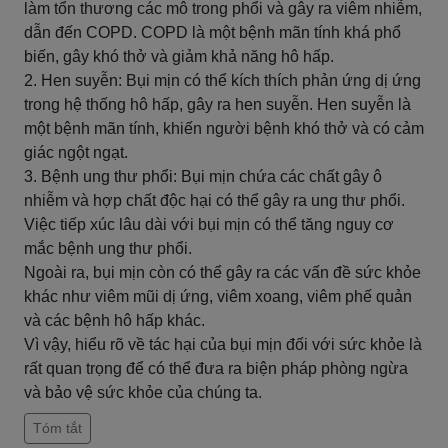
làm tổn thương các mô trong phổi và gây ra viêm nhiễm,
dẫn đến COPD. COPD là một bệnh mãn tính khá phổ
biến, gây khó thở và giảm khả năng hô hấp.
2. Hen suyễn: Bụi mịn có thể kích thích phản ứng dị ứng
trong hệ thống hô hấp, gây ra hen suyễn. Hen suyễn là
một bệnh mãn tính, khiến người bệnh khó thở và có cảm
giác ngột ngạt.
3. Bệnh ung thư phổi: Bụi mịn chứa các chất gây ô
nhiễm và hợp chất độc hại có thể gây ra ung thư phổi.
Việc tiếp xúc lâu dài với bụi mịn có thể tăng nguy cơ
mắc bệnh ung thư phổi.
Ngoài ra, bụi mịn còn có thể gây ra các vấn đề sức khỏe
khác như viêm mũi dị ứng, viêm xoang, viêm phế quản
và các bệnh hô hấp khác.
Vì vậy, hiểu rõ về tác hại của bụi mịn đối với sức khỏe là
rất quan trọng để có thể đưa ra biện pháp phòng ngừa
và bảo vệ sức khỏe của chúng ta.
Tóm tắt