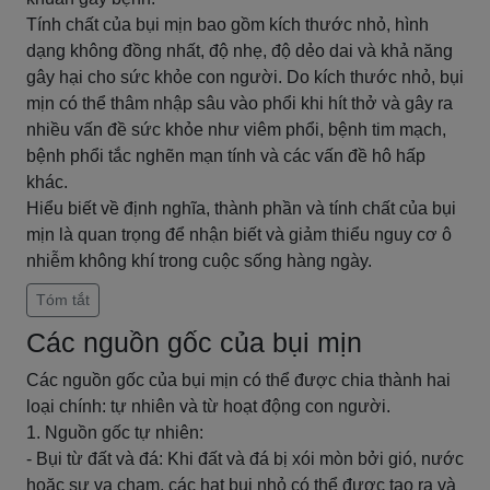
Tính chất của bụi mịn bao gồm kích thước nhỏ, hình
dạng không đồng nhất, độ nhẹ, độ dẻo dai và khả năng
gây hại cho sức khỏe con người. Do kích thước nhỏ, bụi
mịn có thể thâm nhập sâu vào phổi khi hít thở và gây ra
nhiều vấn đề sức khỏe như viêm phổi, bệnh tim mạch,
bệnh phổi tắc nghẽn mạn tính và các vấn đề hô hấp
khác.
Hiểu biết về định nghĩa, thành phần và tính chất của bụi
mịn là quan trọng để nhận biết và giảm thiểu nguy cơ ô
nhiễm không khí trong cuộc sống hàng ngày.
Tóm tắt
Các nguồn gốc của bụi mịn
Các nguồn gốc của bụi mịn có thể được chia thành hai
loại chính: tự nhiên và từ hoạt động con người.
1. Nguồn gốc tự nhiên:
- Bụi từ đất và đá: Khi đất và đá bị xói mòn bởi gió, nước
hoặc sự va chạm, các hạt bụi nhỏ có thể được tạo ra và