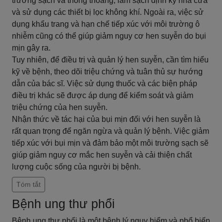
trường sạch và thông thoáng, làm sạch định kỳ nhà cửa
và sử dụng các thiết bị lọc không khí. Ngoài ra, việc sử
dụng khẩu trang và hạn chế tiếp xúc với môi trường ô
nhiễm cũng có thể giúp giảm nguy cơ hen suyễn do bụi
mịn gây ra.
Tuy nhiên, để điều trị và quản lý hen suyễn, cần tìm hiểu
kỹ về bệnh, theo dõi triệu chứng và tuân thủ sự hướng
dẫn của bác sĩ. Việc sử dụng thuốc và các biện pháp
điều trị khác sẽ được áp dụng để kiểm soát và giảm
triệu chứng của hen suyễn.
Nhận thức về tác hại của bụi mịn đối với hen suyễn là
rất quan trọng để ngăn ngừa và quản lý bệnh. Việc giảm
tiếp xúc với bụi mịn và đảm bảo một môi trường sạch sẽ
giúp giảm nguy cơ mắc hen suyễn và cải thiện chất
lượng cuộc sống của người bị bệnh.
Tóm tắt
Bệnh ung thư phổi
Bệnh ung thư phổi là một bệnh lý nguy hiểm và phổ biến