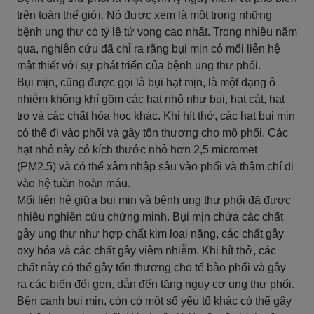
trên toàn thế giới. Nó được xem là một trong những
bệnh ung thư có tỷ lệ tử vong cao nhất. Trong nhiều năm
qua, nghiên cứu đã chỉ ra rằng bụi mịn có mối liên hệ
mật thiết với sự phát triển của bệnh ung thư phổi.
Bụi mịn, cũng được gọi là bụi hạt mịn, là một dạng ô
nhiễm không khí gồm các hạt nhỏ như bụi, hạt cát, hạt
tro và các chất hóa học khác. Khi hít thở, các hạt bụi mịn
có thể đi vào phổi và gây tổn thương cho mô phổi. Các
hạt nhỏ này có kích thước nhỏ hơn 2,5 micromet
(PM2.5) và có thể xâm nhập sâu vào phổi và thậm chí đi
vào hệ tuần hoàn máu.
Mối liên hệ giữa bụi mịn và bệnh ung thư phổi đã được
nhiều nghiên cứu chứng minh. Bụi mịn chứa các chất
gây ung thư như hợp chất kim loại nặng, các chất gây
oxy hóa và các chất gây viêm nhiễm. Khi hít thở, các
chất này có thể gây tổn thương cho tế bào phổi và gây
ra các biến đổi gen, dẫn đến tăng nguy cơ ung thư phổi.
Bên cạnh bụi mịn, còn có một số yếu tố khác có thể gây