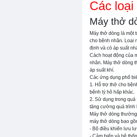
Các loại
Máy thở d
Máy thở dòng là một t
cho bệnh nhân. Loại m
định và có áp suất nhấ
Cách hoạt động của má
nhân. Máy thở dòng t
áp suất khí.
Các ứng dụng phổ bi
1. Hỗ trợ thở cho bện
bệnh lý hô hấp khác.
2. Sử dụng trong quá 
tăng cường quá trình 
Máy thở dòng thường 
máy thở dòng bao gồ
- Bộ điều khiển lưu lư
- Cảm biến và hệ thốn