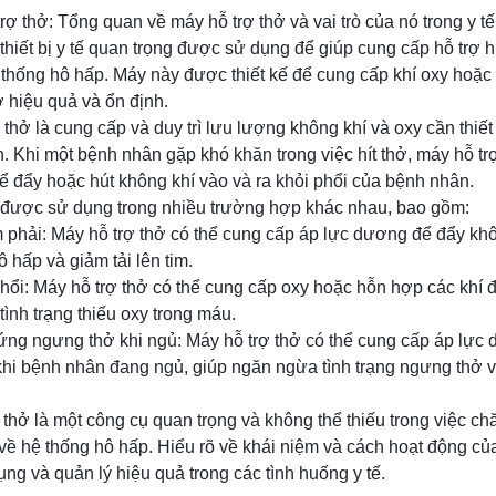
rợ thở: Tổng quan về máy hỗ trợ thở và vai trò của nó trong y tế
 thiết bị y tế quan trọng được sử dụng để giúp cung cấp hỗ trợ h
thống hô hấp. Máy này được thiết kế để cung cấp khí oxy hoặc
 hiệu quả và ổn định.
ợ thở là cung cấp và duy trì lưu lượng không khí và oxy cần thi
 Khi một bệnh nhân gặp khó khăn trong việc hít thở, máy hỗ tr
 đẩy hoặc hút không khí vào và ra khỏi phổi của bệnh nhân.
ể được sử dụng trong nhiều trường hợp khác nhau, bao gồm:
m phải: Máy hỗ trợ thở có thể cung cấp áp lực dương để đẩy khô
 hấp và giảm tải lên tim.
hổi: Máy hỗ trợ thở có thể cung cấp oxy hoặc hỗn hợp các khí 
ình trạng thiếu oxy trong máu.
ứng ngưng thở khi ngủ: Máy hỗ trợ thở có thể cung cấp áp lực 
hi bệnh nhân đang ngủ, giúp ngăn ngừa tình trạng ngưng thở và
 thở là một công cụ quan trọng và không thể thiếu trong việc chă
ề hệ thống hô hấp. Hiểu rõ về khái niệm và cách hoạt động của
ụng và quản lý hiệu quả trong các tình huống y tế.