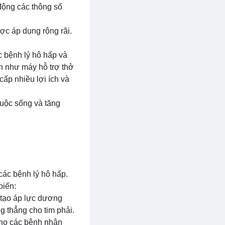
 động các thông số
ợc áp dụng rộng rãi.
ác bệnh lý hô hấp và
n như máy hỗ trợ thở
ấp nhiều lợi ích và
 cuộc sống và tăng
ác bệnh lý hô hấp.
biến:
h tạo áp lực dương
g thẳng cho tim phải.
cho các bệnh nhân