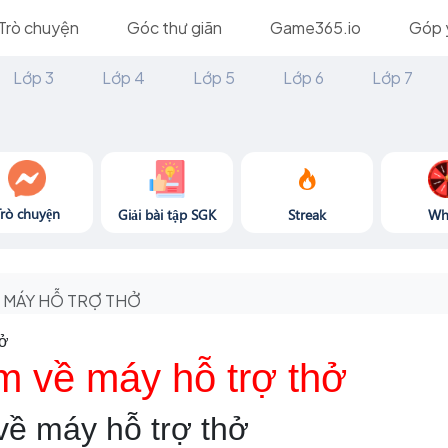
Trò chuyện
Góc thư giãn
Game365.io
Góp 
Lớp 3
Lớp 4
Lớp 5
Lớp 6
Lớp 7
Trò chuyện
Giải bài tập SGK
Streak
Wh
MÁY HỖ TRỢ THỞ
hở
m về máy hỗ trợ thở
 về máy hỗ trợ thở