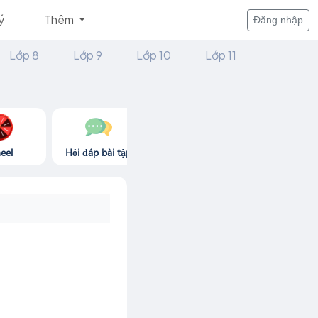
ý
Thêm
Đăng nhập
Lớp 8
Lớp 9
Lớp 10
Lớp 11
eel
Hỏi đáp bài tập
Góc thư giãn
Game365.