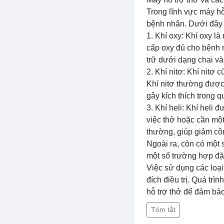
Trong lĩnh vực máy hỗ
bệnh nhân. Dưới đây l
1. Khí oxy: Khí oxy l
cấp oxy đủ cho bệnh n
trữ dưới dạng chai và
2. Khí nitơ: Khí nitơ
Khí nitơ thường được 
gây kích thích trong qu
3. Khí heli: Khí heli
việc thở hoặc cần một
thường, giúp giảm côn
Ngoài ra, còn có một s
một số trường hợp đặc 
Việc sử dụng các loại
đích điều trị. Quá tr
hỗ trợ thở để đảm bảo 
Tóm tắt