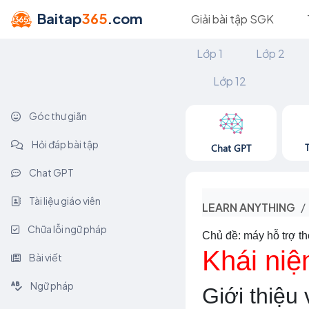
Baitap
365
.com
Giải bài tập SGK
Lớp 1
Lớp 2
Lớp 12
Góc thư giãn
Hỏi đáp bài tập
Chat GPT
Chat GPT
Tài liệu giáo viên
LEARN ANYTHING
Chữa lỗi ngữ pháp
Chủ đề: máy hỗ trợ t
Khái niệ
Bài viết
Ngữ pháp
Giới thiệu