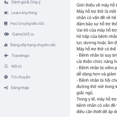
Đánh giá & Góp ý
Giới thiệu về máy hỗ t
Máy hỗ trợ thở là một
Learn Anything
nhân có vấn đề về hệ 
Học từ vựng siêu tốc
đảm bảo sự hỗ trợ thở
Vai trò của máy hỗ tr
Game365.io
hô hấp của bệnh nhân.
lực dương hoặc âm để
Bảng xếp hạng chuyên cần
Máy hỗ trợ thở có th
Travelingo
- Bệnh nhân bị suy ti
cải thiện chức năng hô
Nối từ
- Bệnh nhân bị viêm p
dễ dàng hơn và giảm t
Trò chuyện
- Bệnh nhân bị hội ch
đường thở mở trong k
Đăng nhập
giấc ngủ.
Trong y tế, máy hỗ trợ
bệnh nhân có vấn đề v
điều cần thiết để áp d