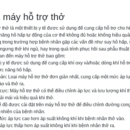
 máy hỗ trợ thở
 thở là một thiết bị y tế được sử dụng để cung cấp hỗ trợ cho 
năng hô hấp tự động của cơ thể không đủ hoặc không hiệu quả.
trong trường hợp bệnh nhân gặp các vấn đề như suy hô hấp, s
ngưng thở khi ngủ, hay trong quá trình phục hồi sau phẫu thuật
uan đến máy hỗ trợ thở bao gồm:
 bị y tế được sử dụng để cung cấp khí oxy và/hoặc dòng khí hỗ 
hức năng hô hấp.
bản: Loại máy hỗ trợ thở đơn giản nhất, cung cấp một mức áp 
o và thở ra.
h cực: Máy hỗ trợ thở có thể điều chỉnh áp lực và lưu lượng khí
i mái và hiệu quả khi thở.
ế độ được cài đặt trên máy hỗ trợ thở để điều chỉnh đường cong
ự nhiên của bệnh nhân.
ức áp lực cao hơn áp suất không khí khi bệnh nhân thở vào.
p lực thấp hơn áp suất không khí khi bệnh nhân thở ra.