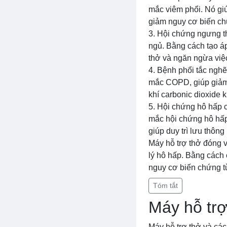
mắc viêm phổi. Nó gi
giảm nguy cơ biến ch
3. Hội chứng ngưng th
ngủ. Bằng cách tạo áp
thở và ngăn ngừa việc
4. Bệnh phổi tắc nghẽ
mắc COPD, giúp giảm t
khí carbonic dioxide k
5. Hội chứng hô hấp c
mắc hội chứng hô hấp
giúp duy trì lưu thôn
Máy hỗ trợ thở đóng v
lý hô hấp. Bằng cách 
nguy cơ biến chứng t
Tóm tắt
Máy hỗ trợ
Máy hỗ trợ thở và các 