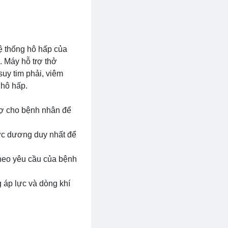
hệ thống hô hấp của
 Máy hỗ trợ thở
uy tim phải, viêm
 hô hấp.
trợ cho bệnh nhân để
lực dương duy nhất để
 theo yêu cầu của bệnh
 áp lực và dòng khí