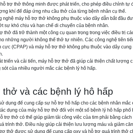
hỗ trợ thở thông minh được phát triển, cho phép điều chỉnh tự
ượng khí để đáp ứng nhu cầu thở của từng bệnh nhân cụ thể.
g nghệ máy hỗ trợ thở không phụ thuộc vào dây dẫn bắt đầu đư
ớt sự khó chịu và hạn chế di chuyển của bệnh nhân.
ợ thở đã trở thành một công cụ quan trọng trong việc điều trị c
ho những người không thể thở tự nhiên. Các công nghệ tiên tiế
ch cực (CPAP) và máy hỗ trợ thở không phụ thuộc vào dây cung c
n.
 triển và cải tiến, máy hỗ trợ thở đã giúp cải thiện chất lượng
sót của nhiều người mắc các bệnh lý hô hấp.
 thở và các bệnh lý hô hấp
sử dụng để cung cấp sự hỗ trợ hô hấp cho các bệnh nhân mắc c
tác dụng của máy hỗ trợ thở đối với một số bệnh lý hô hấp phổ 
hỗ trợ thở có thể giúp giảm tải công việc của tim phải bằng các
quá trình thở. Điều này giúp cải thiện lưu lượng máu và giảm căn
trợ thở được sử dụng để cung cấp oxy và hỗ trợ quá trình thở 