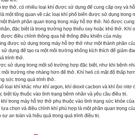
 trợ thở, có nhiều loại khí được sử dụng để cung cấp oxy và hỗ 
à một tổng quan về các loại khí phổ biến được sử dụng trong m
à một thành phần quan trọng trong máy hỗ trợ thở. Nó được cu
hân, đặc biệt là trong trường hợp thiếu oxy hoặc khó thở. Khí
 được điều chỉnh thông qua hệ thống điều khiển của máy.
 cũng được sử dụng trong máy hỗ trợ thở như một thành phần của
sử dụng để tạo ra một môi trường không kích thích để giảm đau
á trình thở.
 được sử dụng trong một số trường hợp đặc biệt, như khi bệnh n
 môi trường nhẹ nhàng hơn để thở. Khí heli có mật độ thấp hơn
g sức trong quá trình thở.
ố loại khí khác như khí argon, khí dioxit cacbon và khí ôxi nit
biệt tùy thuộc vào tình trạng bệnh nhân và yêu cầu điều trị.
 khí trong máy hỗ trợ thở phụ thuộc vào tình trạng sức khỏe c
ình lựa chọn và điều chỉnh khí phù hợp là một phần quan trọng c
sự an toàn và hiệu quả trong quá trình điều trị.