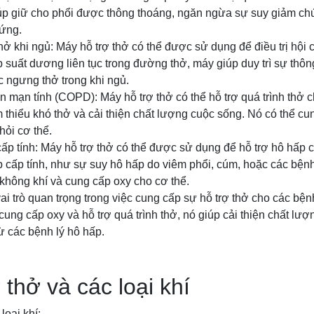
úp giữ cho phổi được thông thoáng, ngăn ngừa sự suy giảm ch
ứng.
ở khi ngủ: Máy hỗ trợ thở có thể được sử dụng để điều trị hội
 suất dương liên tục trong đường thở, máy giúp duy trì sự th
 ngưng thở trong khi ngủ.
n mạn tính (COPD): Máy hỗ trợ thở có thể hỗ trợ quá trình thở
hiểu khó thở và cải thiện chất lượng cuộc sống. Nó có thể cun
hỏi cơ thể.
ấp tính: Máy hỗ trợ thở có thể được sử dụng để hỗ trợ hô hấp
 cấp tính, như sự suy hô hấp do viêm phổi, cúm, hoặc các bệnh
g không khí và cung cấp oxy cho cơ thể.
ai trò quan trọng trong việc cung cấp sự hỗ trợ thở cho các b
cung cấp oxy và hỗ trợ quá trình thở, nó giúp cải thiện chất lư
ừ các bệnh lý hô hấp.
 thở và các loại khí
loại khí: