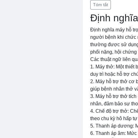
Tóm tắt
Định nghĩa
Định nghĩa máy hỗ trợ
người bệnh khi chức 
thường được sử dụng 
phổi nặng, hội chứng 
Các thuật ngữ liên q
1. Máy thở: Một thiết
duy trì hoặc hỗ trợ c
2. Máy hỗ trợ thở cơ 
giúp bệnh nhân thở và
3. Máy hỗ trợ thở tíc
nhân, đảm bảo sự thoả
4. Chế độ trợ thở: Ch
theo chu kỳ hô hấp t
5. Thanh áp dương: M
6. Thanh áp âm: Mức á