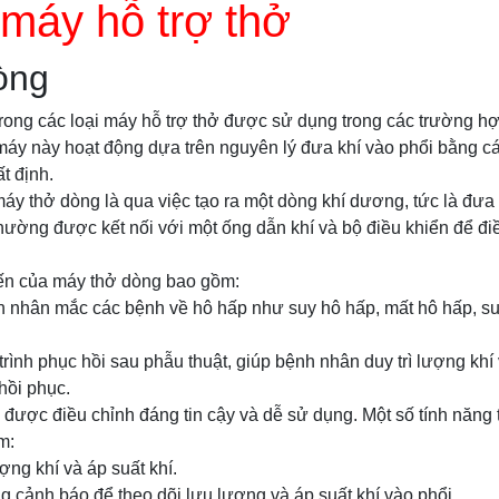
 máy hỗ trợ thở
òng
rong các loại máy hỗ trợ thở được sử dụng trong các trường hợ
áy này hoạt động dựa trên nguyên lý đưa khí vào phổi bằng cá
t định.
y thở dòng là qua việc tạo ra một dòng khí dương, tức là đưa
hường được kết nối với một ống dẫn khí và bộ điều khiển để đi
ến của máy thở dòng bao gồm:
h nhân mắc các bệnh về hô hấp như suy hô hấp, mất hô hấp, suy
trình phục hồi sau phẫu thuật, giúp bệnh nhân duy trì lượng khí
hồi phục.
được điều chỉnh đáng tin cậy và dễ sử dụng. Một số tính năng
m:
ợng khí và áp suất khí.
g cảnh báo để theo dõi lưu lượng và áp suất khí vào phổi.