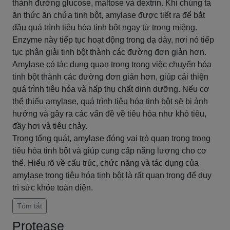
thành đường glucose, maltose và dextrin. Khi chúng ta
ăn thức ăn chứa tinh bột, amylase được tiết ra để bắt
đầu quá trình tiêu hóa tinh bột ngay từ trong miệng.
Enzyme này tiếp tục hoạt động trong dạ dày, nơi nó tiếp
tục phân giải tinh bột thành các đường đơn giản hơn.
Amylase có tác dụng quan trọng trong việc chuyển hóa
tinh bột thành các đường đơn giản hơn, giúp cải thiện
quá trình tiêu hóa và hấp thụ chất dinh dưỡng. Nếu cơ
thể thiếu amylase, quá trình tiêu hóa tinh bột sẽ bị ảnh
hưởng và gây ra các vấn đề về tiêu hóa như khó tiêu,
đầy hơi và tiêu chảy.
Trong tổng quát, amylase đóng vai trò quan trọng trong
tiêu hóa tinh bột và giúp cung cấp năng lượng cho cơ
thể. Hiểu rõ về cấu trúc, chức năng và tác dụng của
amylase trong tiêu hóa tinh bột là rất quan trọng để duy
trì sức khỏe toàn diện.
Tóm tắt
Protease