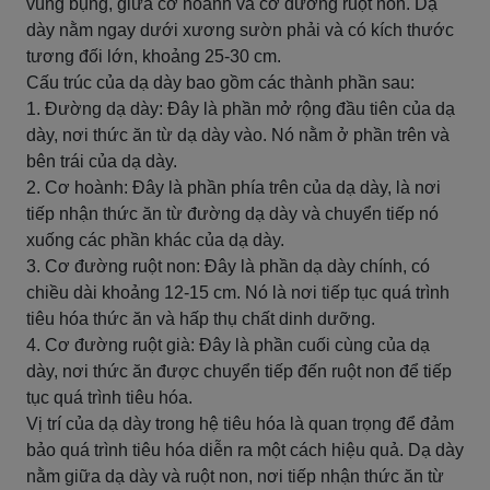
vùng bụng, giữa cơ hoành và cơ đường ruột non. Dạ
dày nằm ngay dưới xương sườn phải và có kích thước
tương đối lớn, khoảng 25-30 cm.
Cấu trúc của dạ dày bao gồm các thành phần sau:
1. Đường dạ dày: Đây là phần mở rộng đầu tiên của dạ
dày, nơi thức ăn từ dạ dày vào. Nó nằm ở phần trên và
bên trái của dạ dày.
2. Cơ hoành: Đây là phần phía trên của dạ dày, là nơi
tiếp nhận thức ăn từ đường dạ dày và chuyển tiếp nó
xuống các phần khác của dạ dày.
3. Cơ đường ruột non: Đây là phần dạ dày chính, có
chiều dài khoảng 12-15 cm. Nó là nơi tiếp tục quá trình
tiêu hóa thức ăn và hấp thụ chất dinh dưỡng.
4. Cơ đường ruột già: Đây là phần cuối cùng của dạ
dày, nơi thức ăn được chuyển tiếp đến ruột non để tiếp
tục quá trình tiêu hóa.
Vị trí của dạ dày trong hệ tiêu hóa là quan trọng để đảm
bảo quá trình tiêu hóa diễn ra một cách hiệu quả. Dạ dày
nằm giữa dạ dày và ruột non, nơi tiếp nhận thức ăn từ