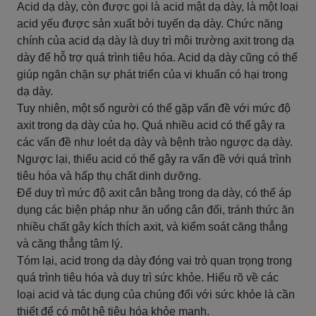
Acid dạ dày, còn được gọi là acid mật dạ dày, là một loại
acid yếu được sản xuất bởi tuyến dạ dày. Chức năng
chính của acid dạ dày là duy trì môi trường axit trong dạ
dày để hỗ trợ quá trình tiêu hóa. Acid dạ dày cũng có thể
giúp ngăn chặn sự phát triển của vi khuẩn có hại trong
dạ dày.
Tuy nhiên, một số người có thể gặp vấn đề với mức độ
axit trong dạ dày của họ. Quá nhiều acid có thể gây ra
các vấn đề như loét dạ dày và bệnh trào ngược dạ dày.
Ngược lại, thiếu acid có thể gây ra vấn đề với quá trình
tiêu hóa và hấp thụ chất dinh dưỡng.
Để duy trì mức độ axit cân bằng trong dạ dày, có thể áp
dụng các biện pháp như ăn uống cân đối, tránh thức ăn
nhiều chất gây kích thích axit, và kiểm soát căng thẳng
và căng thẳng tâm lý.
Tóm lại, acid trong dạ dày đóng vai trò quan trọng trong
quá trình tiêu hóa và duy trì sức khỏe. Hiểu rõ về các
loại acid và tác dụng của chúng đối với sức khỏe là cần
thiết để có một hệ tiêu hóa khỏe mạnh.