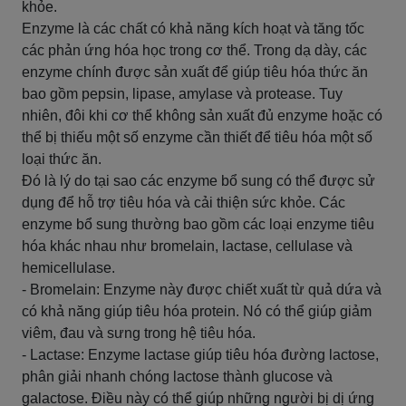
khỏe.
Enzyme là các chất có khả năng kích hoạt và tăng tốc
các phản ứng hóa học trong cơ thể. Trong dạ dày, các
enzyme chính được sản xuất để giúp tiêu hóa thức ăn
bao gồm pepsin, lipase, amylase và protease. Tuy
nhiên, đôi khi cơ thể không sản xuất đủ enzyme hoặc có
thể bị thiếu một số enzyme cần thiết để tiêu hóa một số
loại thức ăn.
Đó là lý do tại sao các enzyme bổ sung có thể được sử
dụng để hỗ trợ tiêu hóa và cải thiện sức khỏe. Các
enzyme bổ sung thường bao gồm các loại enzyme tiêu
hóa khác nhau như bromelain, lactase, cellulase và
hemicellulase.
- Bromelain: Enzyme này được chiết xuất từ quả dứa và
có khả năng giúp tiêu hóa protein. Nó có thể giúp giảm
viêm, đau và sưng trong hệ tiêu hóa.
- Lactase: Enzyme lactase giúp tiêu hóa đường lactose,
phân giải nhanh chóng lactose thành glucose và
galactose. Điều này có thể giúp những người bị dị ứng