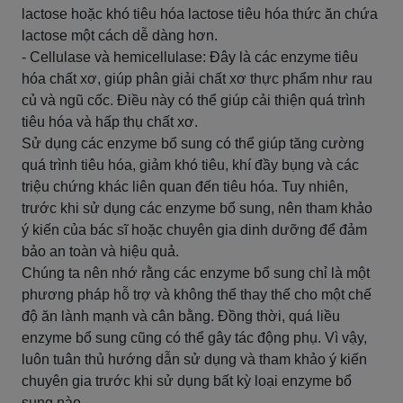
lactose hoặc khó tiêu hóa lactose tiêu hóa thức ăn chứa
lactose một cách dễ dàng hơn.
- Cellulase và hemicellulase: Đây là các enzyme tiêu
hóa chất xơ, giúp phân giải chất xơ thực phẩm như rau
củ và ngũ cốc. Điều này có thể giúp cải thiện quá trình
tiêu hóa và hấp thụ chất xơ.
Sử dụng các enzyme bổ sung có thể giúp tăng cường
quá trình tiêu hóa, giảm khó tiêu, khí đầy bụng và các
triệu chứng khác liên quan đến tiêu hóa. Tuy nhiên,
trước khi sử dụng các enzyme bổ sung, nên tham khảo
ý kiến ​​của bác sĩ hoặc chuyên gia dinh dưỡng để đảm
bảo an toàn và hiệu quả.
Chúng ta nên nhớ rằng các enzyme bổ sung chỉ là một
phương pháp hỗ trợ và không thể thay thế cho một chế
độ ăn lành mạnh và cân bằng. Đồng thời, quá liều
enzyme bổ sung cũng có thể gây tác động phụ. Vì vậy,
luôn tuân thủ hướng dẫn sử dụng và tham khảo ý kiến ​​
chuyên gia trước khi sử dụng bất kỳ loại enzyme bổ
sung nào.