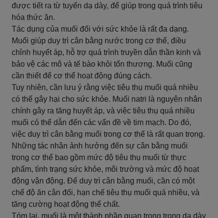
được tiết ra từ tuyến dạ dày, để giúp trong quá trình tiêu
hóa thức ăn.
Tác dụng của muối đối với sức khỏe là rất đa dạng.
Muối giúp duy trì cân bằng nước trong cơ thể, điều
chỉnh huyết áp, hỗ trợ quá trình truyền dẫn thần kinh và
bảo vệ các mô và tế bào khỏi tổn thương. Muối cũng
cần thiết để cơ thể hoạt động đúng cách.
Tuy nhiên, cần lưu ý rằng việc tiêu thụ muối quá nhiều
có thể gây hại cho sức khỏe. Muối natri là nguyên nhân
chính gây ra tăng huyết áp, và việc tiêu thụ quá nhiều
muối có thể dẫn đến các vấn đề về tim mạch. Do đó,
việc duy trì cân bằng muối trong cơ thể là rất quan trọng.
Những tác nhân ảnh hưởng đến sự cân bằng muối
trong cơ thể bao gồm mức độ tiêu thụ muối từ thực
phẩm, tình trạng sức khỏe, môi trường và mức độ hoạt
động vận động. Để duy trì cân bằng muối, cần có một
chế độ ăn cân đối, hạn chế tiêu thụ muối quá nhiều, và
tăng cường hoạt động thể chất.
Tóm lại, muối là một thành phần quan trọng trong dạ dày