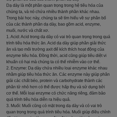
Dạ dày là một phần quan trọng trong hệ tiêu hóa của
chúng ta, và nó chứa nhiều thành phần khác nhau.
Trong bài học này, chúng ta sẽ tìm hiểu về sự phân bố
của các thành phần dạ dày, bao gồm acid, enzyme,
muối, nước và chất xơ.
1. Acid: Acid trong dạ dày có vai trò quan trọng trong quá
trình tiêu hóa thức ăn. Acid dạ dày giúp phân giải thức
ăn và tạo môi trường axit để kích thích hoạt động của
enzyme tiêu hóa. Đồng thời, acid cũng giúp tiêu diệt vi
khuẩn có hại mà chúng ta có thể nhiễm vào cơ thể.
2. Enzyme: Dạ dày chứa nhiều loại enzyme khác nhau
nhằm giúp tiêu hóa thức ăn. Các enzyme này giúp phân
giải các chất béo, protein và carbohydrate thành các
phân tử nhỏ hơn có thể được hấp thụ và sử dụng bởi
cơ thể. Mỗi loại enzyme có chức năng riêng, đảm bảo
quá trình tiêu hóa diễn ra hiệu quả.
3. Muối: Muối cũng có mặt trong dạ dày và có vai trò
quan trọng trong quá trình tiêu hóa. Muối giúp điều chỉnh