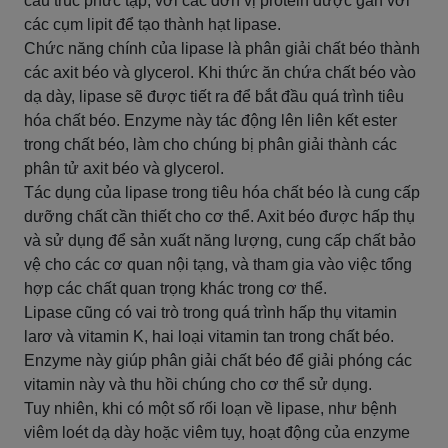
cấu trúc phức tạp, với các đơn vị protein được gắn với
các cụm lipit để tạo thành hạt lipase.
Chức năng chính của lipase là phân giải chất béo thành
các axit béo và glycerol. Khi thức ăn chứa chất béo vào
dạ dày, lipase sẽ được tiết ra để bắt đầu quá trình tiêu
hóa chất béo. Enzyme này tác động lên liên kết ester
trong chất béo, làm cho chúng bị phân giải thành các
phân tử axit béo và glycerol.
Tác dụng của lipase trong tiêu hóa chất béo là cung cấp
dưỡng chất cần thiết cho cơ thể. Axit béo được hấp thụ
và sử dụng để sản xuất năng lượng, cung cấp chất bảo
vệ cho các cơ quan nội tạng, và tham gia vào việc tổng
hợp các chất quan trọng khác trong cơ thể.
Lipase cũng có vai trò trong quá trình hấp thụ vitamin
larơ và vitamin K, hai loại vitamin tan trong chất béo.
Enzyme này giúp phân giải chất béo để giải phóng các
vitamin này và thu hồi chúng cho cơ thể sử dụng.
Tuy nhiên, khi có một số rối loạn về lipase, như bệnh
viêm loét dạ dày hoặc viêm tụy, hoạt động của enzyme