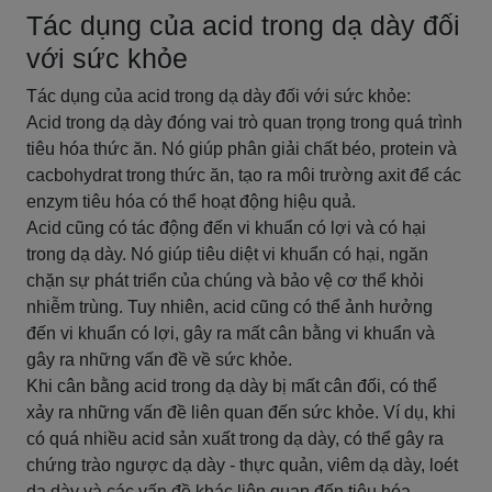
Tác dụng của acid trong dạ dày đối
với sức khỏe
Tác dụng của acid trong dạ dày đối với sức khỏe:
Acid trong dạ dày đóng vai trò quan trọng trong quá trình
tiêu hóa thức ăn. Nó giúp phân giải chất béo, protein và
cacbohydrat trong thức ăn, tạo ra môi trường axit để các
enzym tiêu hóa có thể hoạt động hiệu quả.
Acid cũng có tác động đến vi khuẩn có lợi và có hại
trong dạ dày. Nó giúp tiêu diệt vi khuẩn có hại, ngăn
chặn sự phát triển của chúng và bảo vệ cơ thể khỏi
nhiễm trùng. Tuy nhiên, acid cũng có thể ảnh hưởng
đến vi khuẩn có lợi, gây ra mất cân bằng vi khuẩn và
gây ra những vấn đề về sức khỏe.
Khi cân bằng acid trong dạ dày bị mất cân đối, có thể
xảy ra những vấn đề liên quan đến sức khỏe. Ví dụ, khi
có quá nhiều acid sản xuất trong dạ dày, có thể gây ra
chứng trào ngược dạ dày - thực quản, viêm dạ dày, loét
dạ dày và các vấn đề khác liên quan đến tiêu hóa.