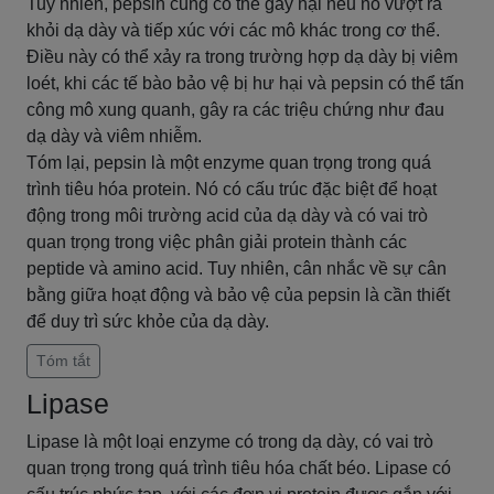
Tuy nhiên, pepsin cũng có thể gây hại nếu nó vượt ra
khỏi dạ dày và tiếp xúc với các mô khác trong cơ thể.
Điều này có thể xảy ra trong trường hợp dạ dày bị viêm
loét, khi các tế bào bảo vệ bị hư hại và pepsin có thể tấn
công mô xung quanh, gây ra các triệu chứng như đau
dạ dày và viêm nhiễm.
Tóm lại, pepsin là một enzyme quan trọng trong quá
trình tiêu hóa protein. Nó có cấu trúc đặc biệt để hoạt
động trong môi trường acid của dạ dày và có vai trò
quan trọng trong việc phân giải protein thành các
peptide và amino acid. Tuy nhiên, cân nhắc về sự cân
bằng giữa hoạt động và bảo vệ của pepsin là cần thiết
để duy trì sức khỏe của dạ dày.
Tóm tắt
Lipase
Lipase là một loại enzyme có trong dạ dày, có vai trò
quan trọng trong quá trình tiêu hóa chất béo. Lipase có