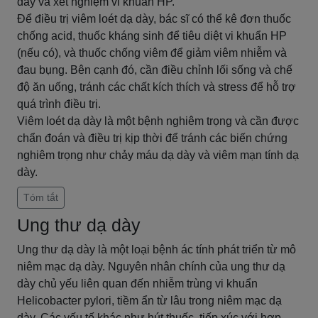
dày và xét nghiệm vi khuẩn HP.
Để điều trị viêm loét dạ dày, bác sĩ có thể kê đơn thuốc
chống acid, thuốc kháng sinh để tiêu diệt vi khuẩn HP
(nếu có), và thuốc chống viêm để giảm viêm nhiễm và
đau bụng. Bên cạnh đó, cần điều chỉnh lối sống và chế
độ ăn uống, tránh các chất kích thích và stress để hỗ trợ
quá trình điều trị.
Viêm loét dạ dày là một bệnh nghiêm trọng và cần được
chẩn đoán và điều trị kịp thời để tránh các biến chứng
nghiêm trọng như chảy máu dạ dày và viêm mạn tính dạ
dày.
Tóm tắt
Ung thư dạ dày
Ung thư dạ dày là một loại bệnh ác tính phát triển từ mô
niêm mạc dạ dày. Nguyên nhân chính của ung thư dạ
dày chủ yếu liên quan đến nhiễm trùng vi khuẩn
Helicobacter pylori, tiềm ẩn từ lâu trong niêm mạc dạ
dày. Các yếu tố khác như hút thuốc, tiếp xúc với hợp