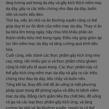
tăng lượng axit trong dạ dày và gây kích thích niêm mạc
dạ dày, gây ra các triệu chứng như đau dạ dày, buồn
nôn và nước tiểu đen.
Thứ ba, việc ăn nhỏ và ăn thường xuyên cũng có thể
giúp duy trì sự ổn định của niêm mạc dạ dày. Thay vì ăn
ba bữa lớn trong ngày, hãy chia nhỏ khẩu phần ăn
thành nhiều bữa nhỏ trong ngày. Điều này giúp giảm áp
lực lên niêm mạc dạ dày và tăng cường quá trình tiêu
hóa.
Cuối cùng, việc tránh các thực phẩm gây kích ứng như
cay, nóng, nồi nhiều gia vị và thực phẩm chứa gluten
cũng là một yếu tố quan trọng. Các thực phẩm này có
thể gây kích ứng niêm mạc dạ dày và gây ra các triệu
chứng như đau dạ dày, tiêu chảy và buồn nôn.
Tổng kết lại, thay đổi chế độ ăn uống là một phương
pháp quan trọng để phòng ngừa và điều trị bệnh niêm
mạc dạ dày. Bằng cách giảm tiêu thụ chất béo, đồ uống
có ga và các loại thực phẩm gây kích ứng, và tăng
cường ăn nhỏ và ăn thường xuyên, người ta có thể