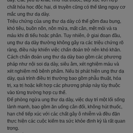
chất hóa học độc hại, di truyền cũng có thể tăng nguy cơ
mắc ung thư dạ dày.
Triệu chứng của ung thư dạ dày có thể gồm đau bụng,
khó tiêu, buồn nôn, nôn mửa, mất cân, mệt mỏi và ra
máu khi đi tiểu hoặc phân. Tuy nhiên, ở giai đoạn đầu,
ung thư dạ dày thường không gây ra các triệu chứng rõ
ràng, điều này khiến việc chẩn đoán trở nên khó khăn.
Cách chẩn đoán ung thư dạ dày bao gồm các phương
pháp như nội soi dạ dày, siêu âm, xét nghiệm máu và
xét nghiệm mô bệnh phẩm. Nếu bị phát hiện ung thư dạ
dày, quá trình điều trị thường bao gồm phẫu thuật, hóa
trị, xạ trị hoặc kết hợp các phương pháp này tùy thuộc
vào từng trường hợp cụ thể.
Để phòng ngừa ung thư dạ dày, việc duy trì một lối sống
lành mạnh, bao gồm ăn uống cân đối, không hút thuốc,
hạn chế tiếp xúc với các chất gây ô nhiễm và đều đặn
thực hiện các cuộc kiểm tra sức khỏe định kỳ là rất quan
trọng.