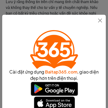
Lưu ý rằng thông tin trên chỉ mang tính chất tham khảo
và không thay thế cho tư vấn y tế chuyên nghiệp. Nếu
bạn có bất kỳ triệu chứng hoặc vấn đề sức khỏe nghi
ngờ, hãy tham khảo ý kiến ​​của bác sĩ.
Tóm tắt
Nhiễm khuẩn HP
Nhiễm khuẩn HP (Helicobacter pylori) là một bệnh liên
quan đến niêm mạc dạ dày. Bệnh này được gây ra bởi
vi khuẩn HP và có thể gây ra nhiều vấn đề sức khỏe.
Dưới đây là mô tả về bệnh nhiễm khuẩn HP, nguyên
nhân, triệu chứng, cách chẩn đoán và điều trị:
Cài đặt ứng dụng
Baitap365.com
, giao diện
- Nguyên nhân: Nhiễm khuẩn HP xảy ra khi vi khuẩn HP
đẹp hơn trên điện thoại.
xâm nhập vào niêm mạc dạ dày và gây viêm nhiễm. Vi
khuẩn này thường được truyền từ người sang người
qua đường tiếp xúc với nước hoặc thức ăn bị nhiễm
khuẩn.
- Triệu chứng: Một số triệu chứng của nhiễm khuẩn HP