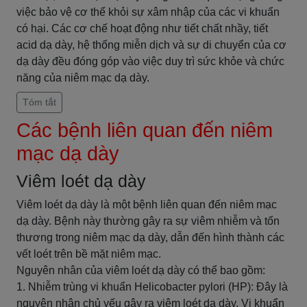
việc bảo vệ cơ thể khỏi sự xâm nhập của các vi khuẩn
có hại. Các cơ chế hoạt động như tiết chất nhầy, tiết
acid dạ dày, hệ thống miễn dịch và sự di chuyển của cơ
dạ dày đều đóng góp vào việc duy trì sức khỏe và chức
năng của niêm mạc dạ dày.
Tóm tắt
Các bệnh liên quan đến niêm
mạc dạ dày
Viêm loét dạ dày
Viêm loét dạ dày là một bệnh liên quan đến niêm mạc
dạ dày. Bệnh này thường gây ra sự viêm nhiễm và tổn
thương trong niêm mạc dạ dày, dẫn đến hình thành các
vết loét trên bề mặt niêm mạc.
Nguyên nhân của viêm loét dạ dày có thể bao gồm:
1. Nhiễm trùng vi khuẩn Helicobacter pylori (HP): Đây là
nguyên nhân chủ yếu gây ra viêm loét dạ dày. Vi khuẩn