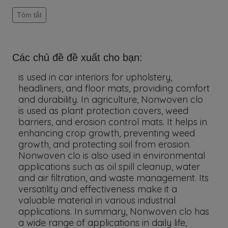
Tóm tắt
Các chủ đề đề xuất cho bạn:
is used in car interiors for upholstery,
headliners, and floor mats, providing comfort
and durability. In agriculture, Nonwoven clo
is used as plant protection covers, weed
barriers, and erosion control mats. It helps in
enhancing crop growth, preventing weed
growth, and protecting soil from erosion.
Nonwoven clo is also used in environmental
applications such as oil spill cleanup, water
and air filtration, and waste management. Its
versatility and effectiveness make it a
valuable material in various industrial
applications. In summary, Nonwoven clo has
a wide range of applications in daily life,