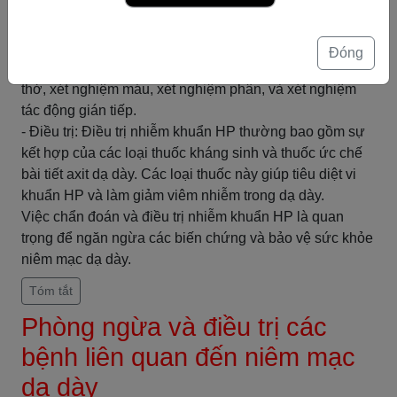
bao gồm đau dạ dày, buồn nôn, nôn mửa, khó tiêu, bụng
đầy hơi, và cảm giác đầy bụng sau khi ăn.
- Cách chẩn đoán: Để chẩn đoán nhiễm khuẩn HP, các
Đóng
phương pháp thông thường bao gồm xét nghiệm hơi
thở, xét nghiệm máu, xét nghiệm phân, và xét nghiệm
tác động gián tiếp.
- Điều trị: Điều trị nhiễm khuẩn HP thường bao gồm sự
kết hợp của các loại thuốc kháng sinh và thuốc ức chế
bài tiết axit dạ dày. Các loại thuốc này giúp tiêu diệt vi
khuẩn HP và làm giảm viêm nhiễm trong dạ dày.
Việc chẩn đoán và điều trị nhiễm khuẩn HP là quan
trọng để ngăn ngừa các biến chứng và bảo vệ sức khỏe
niêm mạc dạ dày.
Tóm tắt
Phòng ngừa và điều trị các
bệnh liên quan đến niêm mạc
dạ dày