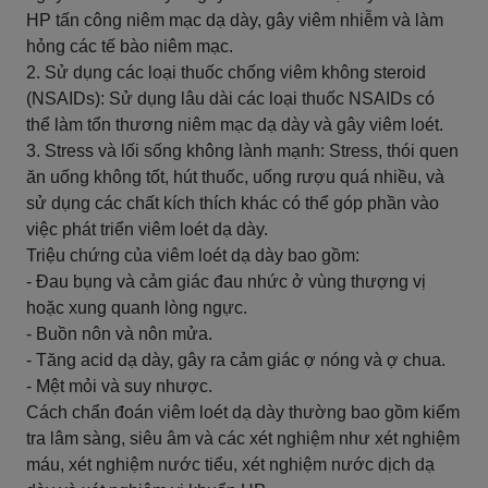
HP tấn công niêm mạc dạ dày, gây viêm nhiễm và làm
hỏng các tế bào niêm mạc.
2. Sử dụng các loại thuốc chống viêm không steroid
(NSAIDs): Sử dụng lâu dài các loại thuốc NSAIDs có
thể làm tổn thương niêm mạc dạ dày và gây viêm loét.
3. Stress và lối sống không lành mạnh: Stress, thói quen
ăn uống không tốt, hút thuốc, uống rượu quá nhiều, và
sử dụng các chất kích thích khác có thể góp phần vào
việc phát triển viêm loét dạ dày.
Triệu chứng của viêm loét dạ dày bao gồm:
- Đau bụng và cảm giác đau nhức ở vùng thượng vị
hoặc xung quanh lòng ngực.
- Buồn nôn và nôn mửa.
- Tăng acid dạ dày, gây ra cảm giác ợ nóng và ợ chua.
- Mệt mỏi và suy nhược.
Cách chẩn đoán viêm loét dạ dày thường bao gồm kiểm
tra lâm sàng, siêu âm và các xét nghiệm như xét nghiệm
máu, xét nghiệm nước tiểu, xét nghiệm nước dịch dạ