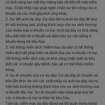
có khả năng tạo một lớp màng bảo vệ trên bề mặt niêm
mạc. Chất nhầy này giúp ngăn chặn sự tấn công của vi
khuẩn và các chất gây kích ứng khác.
2. Sự tiết acid dạ dày: Dạ dày tiết ra acid dạ dày để duy
trì môi trường axit, không thích hợp cho sự sinh trưởng
của nhiều loại vi khuẩn có hại. Acid dạ dày có khả năng
tiêu diệt một số vi khuẩn và đảm bảo sự cân bằng vi
khuẩn trong hệ tiêu hóa.
3. Hệ thống miễn dịch: Niêm mạc dạ dày có hệ thống
miễn dịch để phát hiện và đánh lừa các vi khuẩn có hại.
Hệ thống miễn dịch này có khả năng nhận biết và tiêu
diệt các vi khuẩn gây bệnh, bảo vệ cơ thể khỏi nhiễm
trùng.
4. Sự di chuyển của cơ dạ dày: Cơ dạ dày di chuyển và
trộn lẫn thức ăn với các chất nhầy và acid dạ dày, tạo ra
một môi trường không thích hợp cho sự sinh trưởng của
vi khuẩn độc hại. Sự di chuyển này cũng giúp loại bỏ
các vi khuẩn có hại ra khỏi hệ tiêu hóa.
Tóm lại, niêm mạc dạ dày đóng vai trò quan trọng trong