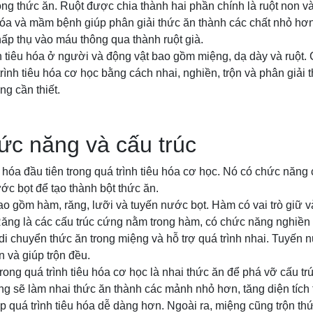
ong thức ăn. Ruột được chia thành hai phần chính là ruột non và 
hóa và mầm bệnh giúp phân giải thức ăn thành các chất nhỏ hơn
p thụ vào máu thông qua thành ruột già.
 tiêu hóa ở người và động vật bao gồm miệng, dạ dày và ruột. 
trình tiêu hóa cơ học bằng cách nhai, nghiền, trộn và phân giải 
ng cần thiết.
ức năng và cấu trúc
 hóa đầu tiên trong quá trình tiêu hóa cơ học. Nó có chức năng 
ước bọt để tạo thành bột thức ăn.
o gồm hàm, răng, lưỡi và tuyến nước bọt. Hàm có vai trò giữ 
 Răng là các cấu trúc cứng nằm trong hàm, có chức năng nghiền
i chuyển thức ăn trong miệng và hỗ trợ quá trình nhai. Tuyến n
n và giúp trộn đều.
ong quá trình tiêu hóa cơ học là nhai thức ăn để phá vỡ cấu trú
g sẽ làm nhai thức ăn thành các mảnh nhỏ hơn, tăng diện tích 
p quá trình tiêu hóa dễ dàng hơn. Ngoài ra, miệng cũng trộn th