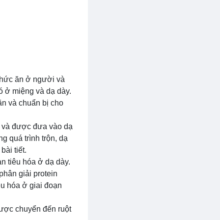
 thức ăn ở người và
đó ở miệng và dạ dày.
 ăn và chuẩn bị cho
n và được đưa vào dạ
g quá trình trộn, dạ
ài tiết.
ạn tiêu hóa ở dạ dày.
phân giải protein
êu hóa ở giai đoạn
 được chuyển đến ruột