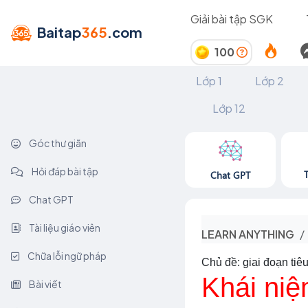
Giải bài tập SGK
Baitap
365
.com
100
Lớp 1
Lớp 2
Lớp 12
Góc thư giãn
Hỏi đáp bài tập
Chat GPT
Chat GPT
Tài liệu giáo viên
LEARN ANYTHING
Chữa lỗi ngữ pháp
Chủ đề: giai đoạn tiê
Khái niệ
Bài viết