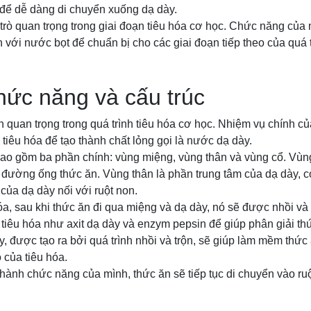
 để dễ dàng di chuyển xuống dạ dày.
 trò quan trọng trong giai đoạn tiêu hóa cơ học. Chức năng của
 với nước bọt để chuẩn bị cho các giai đoạn tiếp theo của quá t
hức năng và cấu trúc
 quan trọng trong quá trình tiêu hóa cơ học. Nhiệm vụ chính củ
 tiêu hóa để tạo thành chất lỏng gọi là nước dạ dày.
bao gồm ba phần chính: vùng miệng, vùng thân và vùng cổ. Vù
 đường ống thức ăn. Vùng thân là phần trung tâm của dạ dày, c
 của dạ dày nối với ruột non.
hóa, sau khi thức ăn đi qua miệng và dạ dày, nó sẽ được nhồi và 
ất tiêu hóa như axit dạ dày và enzym pepsin để giúp phân giải t
 được tạo ra bởi quá trình nhồi và trộn, sẽ giúp làm mềm thức 
o của tiêu hóa.
hành chức năng của mình, thức ăn sẽ tiếp tục di chuyển vào ru