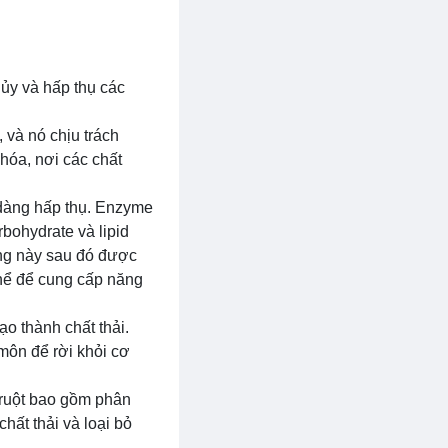
hủy và hấp thụ các
 và nó chịu trách
hóa, nơi các chất
 dàng hấp thụ. Enzyme
rbohydrate và lipid
ỡng này sau đó được
hể để cung cấp năng
ạo thành chất thải.
 môn để rời khỏi cơ
 ruột bao gồm phân
hất thải và loại bỏ