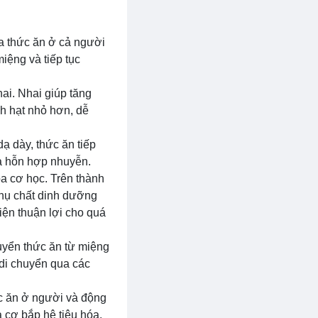
óa thức ăn ở cả người
iệng và tiếp tục
ai. Nhai giúp tăng
nh hạt nhỏ hơn, dễ
ạ dày, thức ăn tiếp
và hỗn hợp nhuyễn.
óa cơ học. Trên thành
 thụ chất dinh dưỡng
iện thuận lợi cho quá
huyển thức ăn từ miệng
 di chuyển qua các
hức ăn ở người và động
a cơ bắp hệ tiêu hóa.