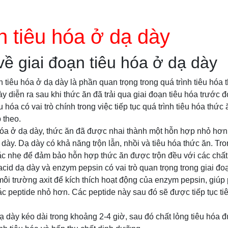
n tiêu hóa ở dạ dày
 về giai đoạn tiêu hóa ở dạ dày
ạn tiêu hóa ở dạ dày là phần quan trọng trong quá trình tiêu hóa
ày diễn ra sau khi thức ăn đã trải qua giai đoạn tiêu hóa trước 
 hóa có vai trò chính trong việc tiếp tục quá trình tiêu hóa thức
p theo.
 hóa ở dạ dày, thức ăn đã được nhai thành một hỗn hợp nhỏ hơ
dày. Dạ dày có khả năng trộn lẫn, nhồi và tiêu hóa thức ăn. Tron
ắc nhẹ để đảm bảo hỗn hợp thức ăn được trộn đều với các chất b
acid dạ dày và enzym pepsin có vai trò quan trọng trong giai đo
môi trường axit để kích thích hoạt động của enzym pepsin, giúp 
ác peptide nhỏ hơn. Các peptide này sau đó sẽ được tiếp tục ti
dạ dày kéo dài trong khoảng 2-4 giờ, sau đó chất lỏng tiêu hóa