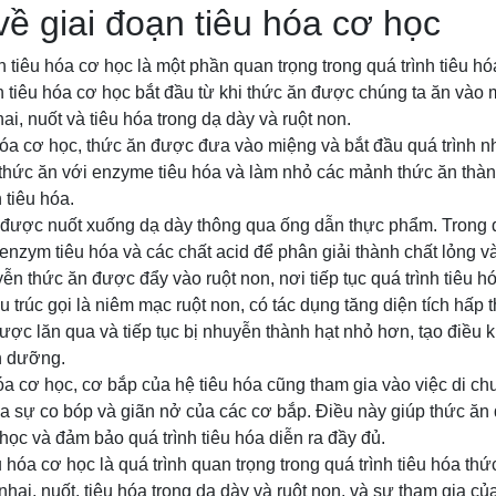
 về giai đoạn tiêu hóa cơ học
ạn tiêu hóa cơ học là một phần quan trọng trong quá trình tiêu h
n tiêu hóa cơ học bắt đầu từ khi thức ăn được chúng ta ăn vào m
ai, nuốt và tiêu hóa trong dạ dày và ruột non.
hóa cơ học, thức ăn được đưa vào miệng và bắt đầu quá trình nh
a thức ăn với enzyme tiêu hóa và làm nhỏ các mảnh thức ăn thà
 tiêu hóa.
 được nuốt xuống dạ dày thông qua ống dẫn thực phẩm. Trong d
 enzym tiêu hóa và các chất acid để phân giải thành chất lỏng 
n thức ăn được đẩy vào ruột non, nơi tiếp tục quá trình tiêu h
u trúc gọi là niêm mạc ruột non, có tác dụng tăng diện tích hấp
ược lăn qua và tiếp tục bị nhuyễn thành hạt nhỏ hơn, tạo điều k
nh dưỡng.
hóa cơ học, cơ bắp của hệ tiêu hóa cũng tham gia vào việc di c
a sự co bóp và giãn nở của các cơ bắp. Điều này giúp thức ăn
 học và đảm bảo quá trình tiêu hóa diễn ra đầy đủ.
u hóa cơ học là quá trình quan trọng trong quá trình tiêu hóa t
hai, nuốt, tiêu hóa trong dạ dày và ruột non, và sự tham gia củ