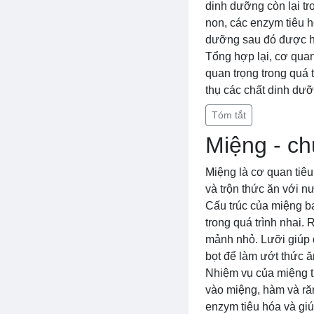
dinh dưỡng còn lại tr
non, các enzym tiêu 
dưỡng sau đó được hấ
Tổng hợp lại, cơ quan
quan trọng trong quá 
thụ các chất dinh dưỡ
Tóm tắt
Miệng - ch
Miệng là cơ quan tiêu
và trộn thức ăn với n
Cấu trúc của miệng ba
trong quá trình nhai.
mảnh nhỏ. Lưỡi giúp d
bọt để làm ướt thức ă
Nhiệm vụ của miệng tr
vào miệng, hàm và răn
enzym tiêu hóa và giú