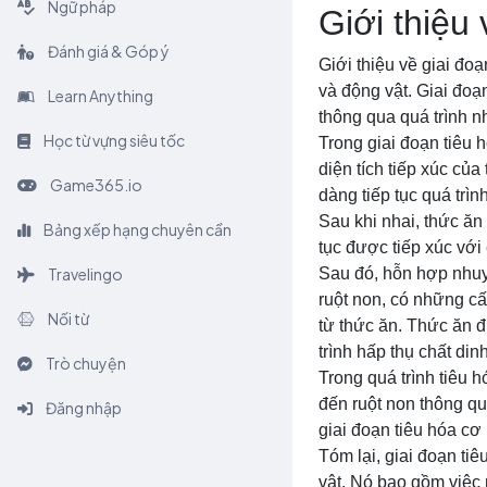
Ngữ pháp
Giới thiệu
Đánh giá & Góp ý
Giới thiệu về giai đo
và động vật. Giai đoạ
Learn Anything
thông qua quá trình nh
Học từ vựng siêu tốc
Trong giai đoạn tiêu 
diện tích tiếp xúc củ
Game365.io
dàng tiếp tục quá trình
Sau khi nhai, thức ăn
Bảng xếp hạng chuyên cần
tục được tiếp xúc với
Travelingo
Sau đó, hỗn hợp nhuyễ
ruột non, có những cấ
Nối từ
từ thức ăn. Thức ăn đ
trình hấp thụ chất di
Trò chuyện
Trong quá trình tiêu 
đến ruột non thông qu
Đăng nhập
giai đoạn tiêu hóa cơ
Tóm lại, giai đoạn tiê
vật. Nó bao gồm việc n