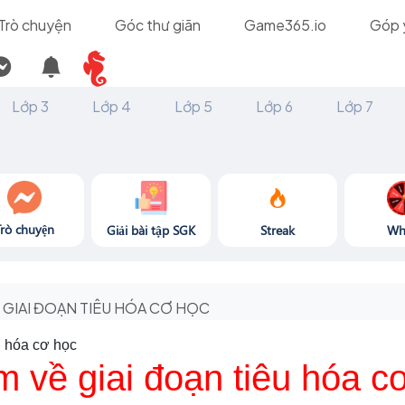
Trò chuyện
Góc thư giãn
Game365.io
Góp 
Lớp 3
Lớp 4
Lớp 5
Lớp 6
Lớp 7
Trò chuyện
Giải bài tập SGK
Streak
Wh
GIAI ĐOẠN TIÊU HÓA CƠ HỌC
u hóa cơ học
m về giai đoạn tiêu hóa c