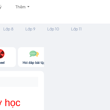
ý
Thêm
Lớp 8
Lớp 9
Lớp 10
Lớp 11
eel
Hỏi đáp bài tập
Góc thư giãn
Game365.
ơ học