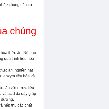
c khỏe chung của cơ
ủa chúng
u hóa thức ăn. Nó bao
g quá trình tiêu hóa
thức ăn, nghiền nát
với enzym tiêu hóa và
hức ăn với nước tiêu
a và acid dạ dày giúp
h dưỡng.
và hấp thụ các chất