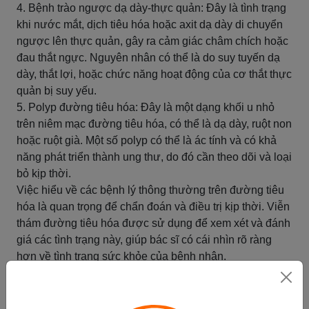
4. Bệnh trào ngược dạ dày-thực quản: Đây là tình trạng
khi nước mắt, dịch tiêu hóa hoặc axit dạ dày di chuyển
ngược lên thực quản, gây ra cảm giác châm chích hoặc
đau thắt ngực. Nguyên nhân có thể là do suy tuyến dạ
dày, thắt lợi, hoặc chức năng hoạt động của cơ thắt thực
quản bị suy yếu.
5. Polyp đường tiêu hóa: Đây là một dạng khối u nhỏ
trên niêm mạc đường tiêu hóa, có thể là dạ dày, ruột non
hoặc ruột già. Một số polyp có thể là ác tính và có khả
năng phát triển thành ung thư, do đó cần theo dõi và loại
bỏ kịp thời.
Việc hiểu về các bệnh lý thông thường trên đường tiêu
hóa là quan trọng để chẩn đoán và điều trị kịp thời. Viễn
thám đường tiêu hóa được sử dụng để xem xét và đánh
giá các tình trạng này, giúp bác sĩ có cái nhìn rõ ràng
hơn về tình trạng sức khỏe của bệnh nhân.
Tóm tắt
Cách chẩn đoán bệnh bằng viễn