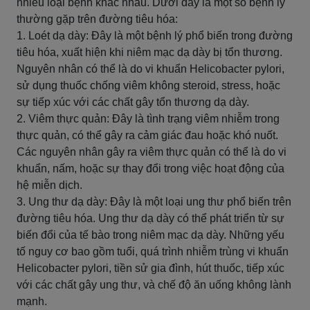
nhiều loại bệnh khác nhau. Dưới đây là một số bệnh lý
thường gặp trên đường tiêu hóa:
1. Loét dạ dày: Đây là một bệnh lý phổ biến trong đường
tiêu hóa, xuất hiện khi niêm mạc dạ dày bị tổn thương.
Nguyên nhân có thể là do vi khuẩn Helicobacter pylori,
sử dụng thuốc chống viêm không steroid, stress, hoặc
sự tiếp xúc với các chất gây tổn thương dạ dày.
2. Viêm thực quản: Đây là tình trạng viêm nhiễm trong
thực quản, có thể gây ra cảm giác đau hoặc khó nuốt.
Các nguyên nhân gây ra viêm thực quản có thể là do vi
khuẩn, nấm, hoặc sự thay đổi trong việc hoạt động của
hệ miễn dịch.
3. Ung thư dạ dày: Đây là một loại ung thư phổ biến trên
đường tiêu hóa. Ung thư dạ dày có thể phát triển từ sự
biến đổi của tế bào trong niêm mạc dạ dày. Những yếu
tố nguy cơ bao gồm tuổi, quá trình nhiễm trùng vi khuẩn
Helicobacter pylori, tiền sử gia đình, hút thuốc, tiếp xúc
với các chất gây ung thư, và chế độ ăn uống không lành
mạnh.