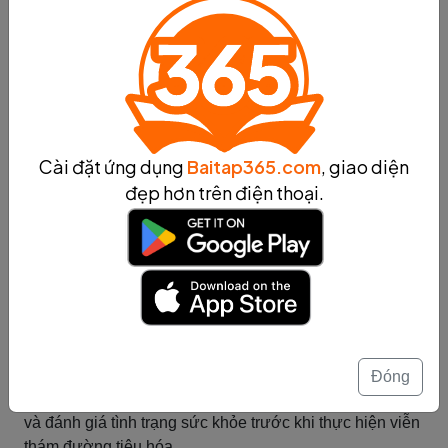
thám đường tiêu hóa
Cách chẩn đoán bệnh bằng viễn thám đường tiêu hóa:
Mô tả chi tiết về quá trình chẩn đoán bệnh trên đường
tiêu hóa bằng viễn thám, bao gồm cách chuẩn bị, các
bước thực hiện và đánh giá kết quả.
Viễn thám đường tiêu hóa là một phương pháp chẩn
Cài đặt ứng dụng
Baitap365.com
, giao diện
đoán hình ảnh được sử dụng để kiểm tra và đánh giá
đẹp hơn trên điện thoại.
tình trạng của đường tiêu hóa, bao gồm dạ dày, ruột
non, ruột già và trực tràng. Quá trình chẩn đoán bằng
viễn thám đường tiêu hóa thường được thực hiện bởi
các bác sĩ chuyên khoa nội soi và yêu cầu một quá trình
chuẩn bị đặc biệt từ phía bệnh nhân. Dưới đây là mô tả
chi tiết về quá trình chẩn đoán bệnh bằng viễn thám
đường tiêu hóa:
1. Chuẩn bị trước quá trình chẩn đoán:
Đóng
- Bệnh nhân cần tiếp xúc với bác sĩ để được hướng dẫn
và đánh giá tình trạng sức khỏe trước khi thực hiện viễn
thám đường tiêu hóa.