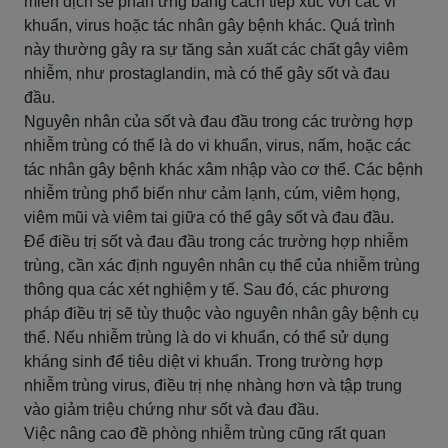
miễn dịch sẽ phản ứng bằng cách tiếp xúc với các vi
khuẩn, virus hoặc tác nhân gây bệnh khác. Quá trình
này thường gây ra sự tăng sản xuất các chất gây viêm
nhiễm, như prostaglandin, mà có thể gây sốt và đau
đầu.
Nguyên nhân của sốt và đau đầu trong các trường hợp
nhiễm trùng có thể là do vi khuẩn, virus, nấm, hoặc các
tác nhân gây bệnh khác xâm nhập vào cơ thể. Các bệnh
nhiễm trùng phổ biến như cảm lạnh, cúm, viêm họng,
viêm mũi và viêm tai giữa có thể gây sốt và đau đầu.
Để điều trị sốt và đau đầu trong các trường hợp nhiễm
trùng, cần xác định nguyên nhân cụ thể của nhiễm trùng
thông qua các xét nghiệm y tế. Sau đó, các phương
pháp điều trị sẽ tùy thuộc vào nguyên nhân gây bệnh cụ
thể. Nếu nhiễm trùng là do vi khuẩn, có thể sử dụng
kháng sinh để tiêu diệt vi khuẩn. Trong trường hợp
nhiễm trùng virus, điều trị nhẹ nhàng hơn và tập trung
vào giảm triệu chứng như sốt và đau đầu.
Việc nâng cao đề phòng nhiễm trùng cũng rất quan