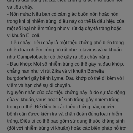
và tiêu chảy.
- Nôn mửa: Nếu bạn có cảm giác buồn nôn hoặc nôn
trong khi bị nhiễm trùng, điều này có thể là dấu hiệu của
một số loại nhiễm trùng như vi rút dạ dày-tá tràng hoặc
vi khuẩn E. coli.
- Tiêu chảy: Tiêu chảy là một triệu chứng phổ biến trong
nhiều loại nhiễm trùng. Vi rút như rotavirus và vi khuẩn
như Campylobacter có thể gây ra tiêu chảy nặng.
- Đau khớp: Một số nhiễm trùng có thể gây ra đau khớp,
chẳng hạn như vi rút Zika và vi khuẩn Borrelia
burgdorferi gây bệnh Lyme. Đau khớp có thể đi kèm với
viêm và hạn chế sự di chuyển.
Nguyên nhân của các triệu chứng này là do sự tác động
của vi khuẩn, virus hoặc kí sinh trùng gây nhiễm trùng
trong cơ thể. Để điều trị các triệu chứng này, người
bệnh cần được kiểm tra và chẩn đoán đúng loại nhiễm
trùng. Điều trị có thể bao gồm sử dụng thuốc kháng sinh
(đối với nhiễm trùng vi khuẩn) hoặc các biện pháp hỗ trợ