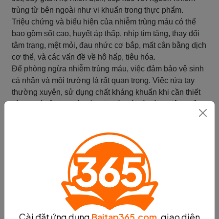
trùng từ bên ngoài như vi khuẩn trong thực phẩm.
Triệu chứng và biểu hiện của nhiễm trùng máu có thể
bao gồm sốt cao, huyết áp thấp, nhịp tim tăng, thay đổi
tâm trạng, mệt mỏi, đau nhức cơ bắp, mất cân bằng dịch
cơ thể, và các vấn đề về hô hấp, tiêu hóa.
Để phòng ngừa nhiễm trùng máu, việc đảm bảo vệ sinh
cá nhân và môi trường là rất quan trọng. Việc rửa tay
thường xuyên, sử dụng chất kháng khuẩn khi cần thiết
và duy trì vệ sinh các bề mặt tiếp xúc là cách hiệu quả
để ngăn chặn sự lây lan của vi khuẩn và vi sinh vật gây
bệnh.
Điều trị nhiễm trùng máu tùy thuộc vào nguyên nhân cụ
thể. Điều trị thông thường bao gồm sử dụng kháng sinh
hoặc thuốc chống vi rút để tiêu diệt vi khuẩn hoặc virus
gây nhiễm trùng. Ngoài ra, việc duy trì cân bằng dịch cơ
thể, điều chỉnh các chức năng cơ bản của cơ thể và hỗ
trợ hệ miễn dịch cũng là những phương pháp quan
trọng trong quá trình điều trị nhiễm trùng máu.
Cài đặt ứng dụng
Baitap365.com
, giao diện