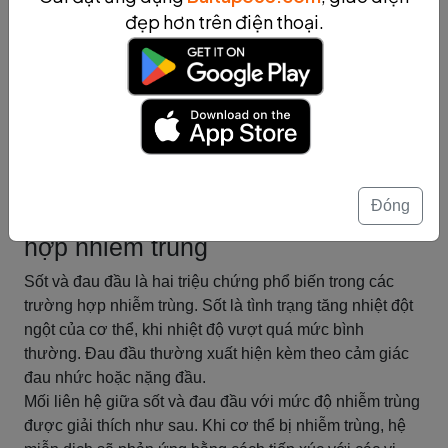
Tuy nhiên, việc phòng ngừa là quan trọng hơn cả. Hiểu
đẹp hơn trên điện thoại.
rõ về nguyên nhân, triệu chứng và cách phòng ngừa
nhiễm trùng máu sẽ giúp chúng ta có thể bảo vệ sức
khỏe và tránh những tác động tiêu cực từ nhiễm trùng
máu.
Tóm tắt
Triệu chứng và biểu hiện
Đóng
Sốt và đau đầu trong các trường
hợp nhiễm trùng
Sốt và đau đầu là hai triệu chứng phổ biến trong các
trường hợp nhiễm trùng. Sốt là tình trạng tăng nhiệt đột
ngột của cơ thể, khi nhiệt độ vượt quá mức bình
thường. Đau đầu thường xuất hiện kèm theo cảm giác
đau nhức hoặc nặng đầu.
Mối liên hệ giữa sốt và đau đầu với mức độ nhiễm trùng
được giải thích như sau. Khi cơ thể bị nhiễm trùng, hệ