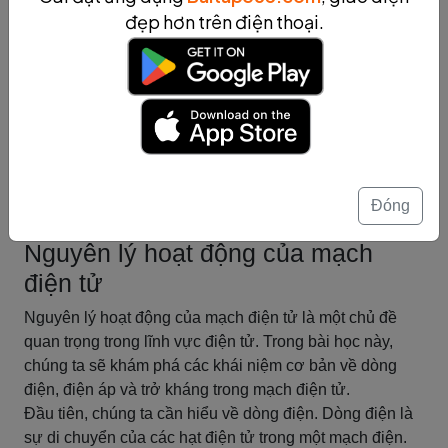
để tăng cường và điều chỉnh tín hiệu âm thanh và video
đẹp hơn trên điện thoại.
trong các thiết bị âm thanh, video và đài phát thanh.
IC là một phần không thể thiếu trong mạch điện tử hiện
đại. Với sự phát triển của công nghệ, loại IC và ứng
dụng của chúng cũng ngày càng đa dạng và phong phú.
Tóm tắt
Nguyên lý hoạt động của mạch
điện tử
Đóng
Nguyên lý hoạt động của mạch
điện tử
Nguyên lý hoạt động của mạch điện tử là một chủ đề
quan trọng trong lĩnh vực điện tử. Trong bài học này,
chúng ta sẽ khám phá các khái niệm cơ bản về dòng
điện, điện áp và trở kháng trong mạch điện tử.
Đầu tiên, chúng ta cần hiểu về dòng điện. Dòng điện là
sự di chuyển của các hạt điện tử trong một mạch điện.