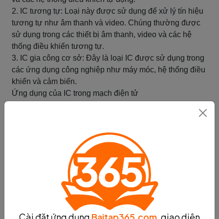
2. IC tương tự: Loại này được sử dụng để xử lý tín hiệu
tương tự như âm thanh và video. Chúng thường được
sử dụng trong các thiết bị âm thanh, video và các hệ
thống điều khiển tương tự.
3. IC gia công cơ sở: Đây là loại IC được sử dụng trong
các ứng dụng công nghiệp như máy móc, hệ thống điều
khiển và cảm biến.
Ứng dụng của IC trong mạch điện tử
IC có nhiều ứng dụng trong mạch điện tử. Một số ứng
dụng phổ biến bao gồm:
1. Vi xử lý: IC vi xử lý được sử dụng trong các thiết bị
như máy tính, điện thoại di động, máy chơi game và hệ
thống nhúng.
2. Bộ điều khiển: IC bộ điều khiển được sử dụng để
điều khiển các thiết bị và hệ thống tự động như robot, hệ
thống đèn chiếu sáng tự động và hệ thống điều khiển
nhiệt độ.
3. Mạch khuếch đại: IC mạch khuếch đại được sử dụng
Cài đặt ứng dụng
Baitap365.com
, giao diện