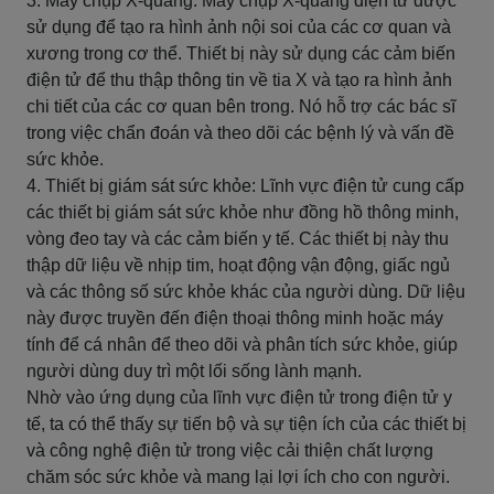
3. Máy chụp X-quang: Máy chụp X-quang điện tử được
sử dụng để tạo ra hình ảnh nội soi của các cơ quan và
xương trong cơ thể. Thiết bị này sử dụng các cảm biến
điện tử để thu thập thông tin về tia X và tạo ra hình ảnh
chi tiết của các cơ quan bên trong. Nó hỗ trợ các bác sĩ
trong việc chẩn đoán và theo dõi các bệnh lý và vấn đề
sức khỏe.
4. Thiết bị giám sát sức khỏe: Lĩnh vực điện tử cung cấp
các thiết bị giám sát sức khỏe như đồng hồ thông minh,
vòng đeo tay và các cảm biến y tế. Các thiết bị này thu
thập dữ liệu về nhịp tim, hoạt động vận động, giấc ngủ
và các thông số sức khỏe khác của người dùng. Dữ liệu
này được truyền đến điện thoại thông minh hoặc máy
tính để cá nhân để theo dõi và phân tích sức khỏe, giúp
người dùng duy trì một lối sống lành mạnh.
Nhờ vào ứng dụng của lĩnh vực điện tử trong điện tử y
tế, ta có thể thấy sự tiến bộ và sự tiện ích của các thiết bị
và công nghệ điện tử trong việc cải thiện chất lượng
chăm sóc sức khỏe và mang lại lợi ích cho con người.