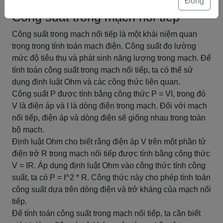
Đóng
Công suất trong mạch nối tiếp
Công suất trong mạch nối tiếp là một khái niệm quan
trọng trong tính toán mạch điện. Công suất đo lường
mức độ tiêu thụ và phát sinh năng lượng trong mạch. Để
tính toán công suất trong mạch nối tiếp, ta có thể sử
dụng định luật Ohm và các công thức liên quan.
Công suất P được tính bằng công thức P = VI, trong đó
V là điện áp và I là dòng điện trong mạch. Đối với mạch
nối tiếp, điện áp và dòng điện sẽ giống nhau trong toàn
bộ mạch.
Định luật Ohm cho biết rằng điện áp V trên một phần tử
điện trở R trong mạch nối tiếp được tính bằng công thức
V = IR. Áp dụng định luật Ohm vào công thức tính công
suất, ta có P = I^2 * R. Công thức này cho phép tính toán
công suất dựa trên dòng điện và trở kháng của mạch nối
tiếp.
Để tính toán công suất trong mạch nối tiếp, ta cần biết