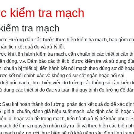
c kiểm tra mạch
kiểm tra mạch
h: Hướng dẫn các bước thực hiện kiểm tra mạch, bao gồm chuẩn
ân tích kết quả đo và xử lý lỗi.
rước khi tiến hành kiểm tra mạch, cần chuẩn bị các thiết bị cần t
cần dùng, v.v. Đảm bảo các thiết bị được kiểm tra và sử dụng đú
hi chuẩn bị thiết bị, tiến hành kết nối mạch theo đúng sơ đồ ho
c kết nối chính xác và không có sự cắt ngắn hoặc nối sai.
ã kết nối mạch, thực hiện việc đo lường các thông số cần kiểm t
Sử dụng các thiết bị đo đạc và tuân thủ quy trình đo lường để đả
o: Sau khi hoàn thành đo lường, phân tích kết quả đo để xác địn
 giá trị chuẩn, đánh giá hiệu suất mạch, xác định các lỗi hoặc 
 hiện lỗi hoặc vấn đề trong mạch, tiến hành xử lý để khắc phục. 
ạch để tìm ra nguyên nhân gây ra lỗi và thực hiện các biện p
a mạch này, người thực hiện sẽ có khả năng xác định tình trạ