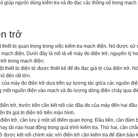
ó giúp người dùng kiểm tra và đo đạc các thông số trong mạch
n trở
 thiết bị quan trọng trong việc kiểm tra mạch điện. Nó được sử 
t mạch điện. Dưới đây là mô tả về máy đo điện trở, nguyên lý h
 trở trong mạch điện:
ột thiết bị điện tử được thiết kế để đo đạc giá trị của điện trở. 
nhỏ đến rất lớn.
 của máy đo điện trở dựa trên sự tương tác giữa các nguồn điện
 một nguồn điện vào mạch và đo lượng dòng điện chảy qua điện
iện trở, trước tiên cần kết nối các đầu đo của máy đến hai đầu
n thị giá trị điện trở trên màn hình.
điện trở, cần lưu ý một số điểm quan trọng. Đầu tiên, cần đảm
ay tải nào hoạt động trong quá trình kiểm tra. Thứ hai, cần ch
ở được kết nối chính xác với điện trở cần kiểm tra để đảm bảo 