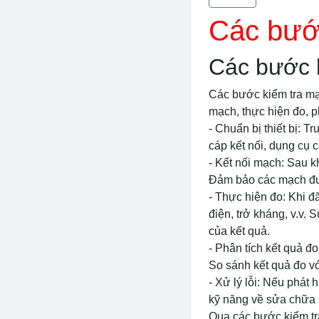
Các bướ
Các bước 
Các bước kiểm tra mạc
mạch, thực hiện đo, ph
- Chuẩn bị thiết bị: T
cáp kết nối, dụng cụ 
- Kết nối mạch: Sau k
Đảm bảo các mạch đượ
- Thực hiện đo: Khi đ
điện, trở kháng, v.v. 
của kết quả.
- Phân tích kết quả đ
So sánh kết quả đo với
- Xử lý lỗi: Nếu phát
kỹ năng về sửa chữa m
Qua các bước kiểm tr