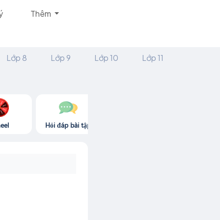
ý
Thêm
Lớp 8
Lớp 9
Lớp 10
Lớp 11
eel
Hỏi đáp bài tập
Góc thư giãn
Game365.