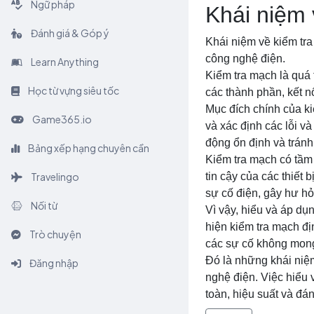
Ngữ pháp
Khái niệm 
Đánh giá & Góp ý
Khái niệm về kiểm tra
công nghệ điện.
Learn Anything
Kiểm tra mạch là quá 
Học từ vựng siêu tốc
các thành phần, kết 
Mục đích chính của ki
Game365.io
và xác định các lỗi v
động ổn định và trán
Bảng xếp hạng chuyên cần
Kiểm tra mạch có tầm 
Travelingo
tin cậy của các thiết
sự cố điện, gây hư hỏ
Nối từ
Vì vậy, hiểu và áp dụ
hiện kiểm tra mạch đị
Trò chuyện
các sự cố không mon
Đó là những khái niệ
Đăng nhập
nghệ điện. Việc hiểu 
toàn, hiệu suất và đán