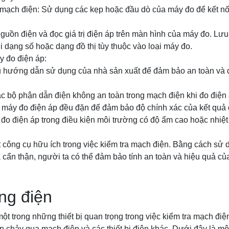
i mạch điện: Sử dụng các kẹp hoặc đầu dò của máy đo để kết nố
 nguồn điện và đọc giá trị điện áp trên màn hình của máy đo. Lưu 
i dạng số hoặc dạng đồ thị tùy thuộc vào loại máy đo.
y đo điện áp:
hủ hướng dẫn sử dụng của nhà sản xuất để đảm bảo an toàn và
các bộ phận dẫn điện không an toàn trong mạch điện khi đo điện 
te máy đo điện áp đều đặn để đảm bảo độ chính xác của kết quả 
đo điện áp trong điều kiện môi trường có độ ẩm cao hoặc nhiệ
 công cụ hữu ích trong việc kiểm tra mạch điện. Bằng cách sử
cẩn thận, người ta có thể đảm bảo tính an toàn và hiệu quả củ
ng điện
ột trong những thiết bị quan trọng trong việc kiểm tra mạch đ
 chảy qua mạch điện và các thiết bị điện khác. Dưới đây là một