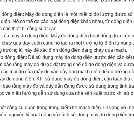
o dòng điện: Máy đo dòng điện là một thiết bị đo lường được s
điện. Nó có thể đo các loại dòng điện khác nhau, từ dòng điện
 các thiết bị công suất cao.
g của máy đo dòng điện: Máy đo dòng điện hoạt động dựa trên 
n chảy qua dây cuộn cảm, nó tạo ra một trường từ điện từ xung
 trường từ này để xác định dòng điện đang chảy qua mạch.
o dòng điện: Để sử dụng máy đo dòng điện, trước tiên cần kết
ảm bảo rằng máy đo được đặt trong chế độ đo dòng điện và đư
t các mũi đo của máy đo vào dây dẫn mạch điện để đo lường dò
áy đo dòng điện: Khi sử dụng máy đo dòng điện, cần tuân thủ c
ảm bảo rằng máy đo và dây dẫn đang được sử dụng trong tình trạ
đọc và hiểu hướng dẫn sử dụng của nhà sản xuất trước khi sử
ột công cụ quan trọng trong kiểm tra mạch điện. Hi vọng với nh
hiệu, nguyên lý hoạt động và cách sử dụng máy đo dòng điện tr