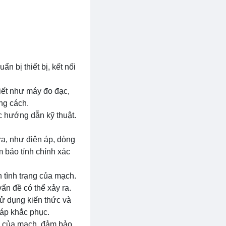
 bị thiết bị, kết nối
hiết như máy đo đạc,
ng cách.
ặc hướng dẫn kỹ thuật.
ra, như điện áp, dòng
m bảo tính chính xác
h tình trạng của mạch.
vấn đề có thể xảy ra.
Sử dụng kiến thức và
háp khắc phục.
ng của mạch, đảm bảo