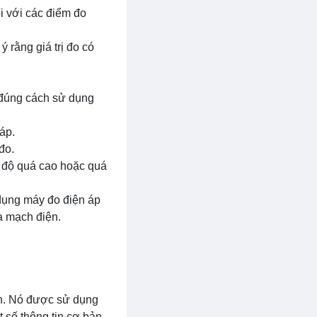
i với các điểm đo
ý rằng giá trị đo có
 đúng cách sử dụng
áp.
đo.
t độ quá cao hoặc quá
 dụng máy đo điện áp
a mạch điện.
iện. Nó được sử dụng
 số thông tin cơ bản