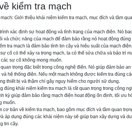
về kiểm tra mạch
 mạch: Giới thiệu khái niệm kiểm tra mạch, mục đích và tầm qua
trình xác định sự hoạt động và tình trạng của mạch điện. Nó ba
nối và chức năng của mạch để đảm bảo rằng nó hoạt động đúng
ểm tra mạch là đảm bảo tính tin cậy và hiệu suất của mạch điện
à sự cố có thể xảy ra trong mạch, ta có thể sửa chữa và bảo trì
h các sự cố không mong muốn.
quan trọng đặc biệt trong công nghệ điện. Nó giúp đảm bảo an 
 bị và hệ thống điện. Nếu một mạch không được kiểm tra đúng các
ng thiết bị và thậm chí gây nguy hiểm cho người sử dụng.
ng đúng khái niệm kiểm tra mạch là rất quan trọng trong công ng
nh kỳ giúp đảm bảo rằng mạch điện hoạt động ổn định, tối ưu hó
g muốn.
m cơ bản về kiểm tra mạch, bao gồm mục đích và tầm quan trọn
và áp dụng đúng các khái niệm này sẽ giúp bạn xây dựng và duy
g tin cậy.