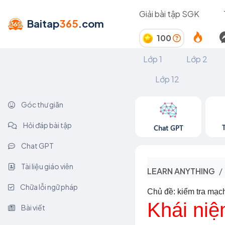
Giải bài tập SGK
Baitap
365
.com
100
Lớp 1
Lớp 2
Lớp 12
Góc thư giãn
Hỏi đáp bài tập
Chat GPT
Chat GPT
Tài liệu giáo viên
LEARN ANYTHING
Chữa lỗi ngữ pháp
Chủ đề: kiểm tra mạc
Khái niệ
Bài viết