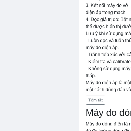
3. Kết nối máy đo vớ
điện áp trong mạch.
4. Đọc giá trị đo: Bật
thể được hiển thị dướ
Lưu ý khi sử dụng má
- Luôn đọc và tuân t
máy đo điện áp.
- Tránh tiếp xúc với 
- Kiểm tra và calibra
- Không sử dụng máy 
thấp.
Máy đo điện áp là một
một cách đúng đắn và 
Tóm tắt
Máy đo dò
Máy đo dòng điện là m
để đo lường dòng điện