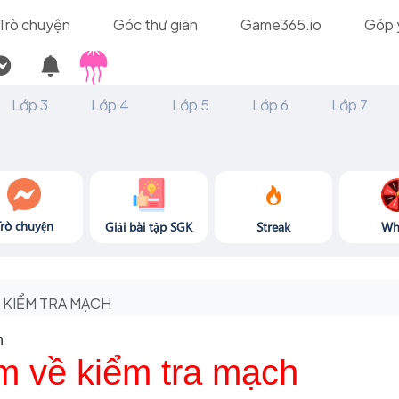
Trò chuyện
Góc thư giãn
Game365.io
Góp 
Lớp 3
Lớp 4
Lớp 5
Lớp 6
Lớp 7
Trò chuyện
Giải bài tập SGK
Streak
Wh
KIỂM TRA MẠCH
h
m về kiểm tra mạch