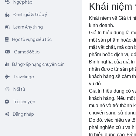
Ngữ pháp
Khái niệm 
Đánh giá & Góp ý
Khái niệm về Giá trị h
kinh doanh.
Learn Anything
Giá trị hiệu dụng là m
Học từ vựng siêu tốc
một sản phẩm hoặc dịc
mặt vật chất, mà còn 
Game365.io
phẩm hoặc dịch vụ đó
Định nghĩa của giá tr
Bảng xếp hạng chuyên cần
nhận được từ sản phẩm
Travelingo
khách hàng sẽ cảm thấ
vụ đó.
Nối từ
Giá trị hiệu dụng có 
khách hàng. Nếu một 
Trò chuyện
mua nó và trở thành k
chuyển sang sử dụng 
Đăng nhập
Do đó, việc hiểu và tố
phải nghiên cứu và h
trị hiệu dụng cao. Đồ