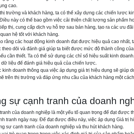
dụng cao.
 thị trường và khách hàng, ta có thể xây dựng các chiến lược k
. Điều này có thể bao gồm việc cải thiện chất lượng sản phẩm ho
ếp thị, cung cấp dịch vụ hỗ trợ sau bán hàng, tạo ra các ưu đã
i quan hệ tốt với khách hàng.
 rằng các hoạt động kinh doanh đạt được hiệu quả cao nhất, t
c theo dõi và đánh giá giúp ta biết được mức độ thành công của
ếu cần thiết. Ta có thể sử dụng các chỉ số hiệu suất kinh doanh
 dữ liệu để đánh giá hiệu quả của chiến lược.
 kinh doanh thông qua việc áp dụng giá trị hiệu dụng sẽ giúp 
 trên thị trường và đáp ứng nhu cầu của khách hàng một cách 
g sự cạnh tranh của doanh ng
ranh của doanh nghiệp là một yếu tố quan trọng để đạt được t
h tranh ngày nay. Để đạt được điều này, việc áp dụng Giá trị h
ng sự cạnh tranh của doanh nghiệp và thu hút khách hàng.
g vai trò quan trọng trong việc xác định giá trị của sản phẩm ho