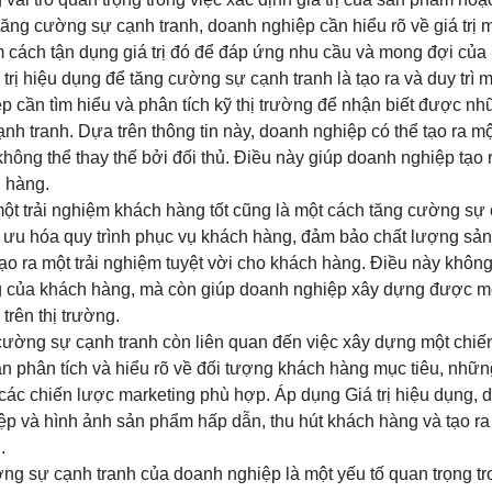
tăng cường sự cạnh tranh, doanh nghiệp cần hiểu rõ về giá trị
m cách tận dụng giá trị đó để đáp ứng nhu cầu và mong đợi của
rị hiệu dụng để tăng cường sự cạnh tranh là tạo ra và duy trì m
p cần tìm hiểu và phân tích kỹ thị trường để nhận biết được 
ạnh tranh. Dựa trên thông tin này, doanh nghiệp có thể tạo ra 
 không thể thay thế bởi đối thủ. Điều này giúp doanh nghiệp tạo 
h hàng.
 một trải nghiệm khách hàng tốt cũng là một cách tăng cường sự
i ưu hóa quy trình phục vụ khách hàng, đảm bảo chất lượng sản
ạo ra một trải nghiệm tuyệt vời cho khách hàng. Điều này khôn
òng của khách hàng, mà còn giúp doanh nghiệp xây dựng được mộ
trên thị trường.
 cường sự cạnh tranh còn liên quan đến việc xây dựng một chiế
n phân tích và hiểu rõ về đối tượng khách hàng mục tiêu, nhữ
các chiến lược marketing phù hợp. Áp dụng Giá trị hiệu dụng, 
ệp và hình ảnh sản phẩm hấp dẫn, thu hút khách hàng và tạo ra 
.
ờng sự cạnh tranh của doanh nghiệp là một yếu tố quan trọng t