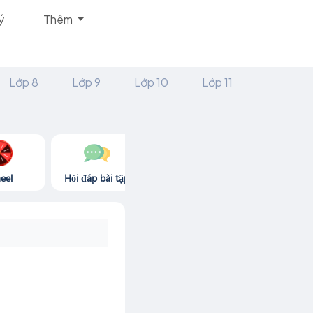
ý
Thêm
Lớp 8
Lớp 9
Lớp 10
Lớp 11
eel
Hỏi đáp bài tập
Góc thư giãn
Game365.