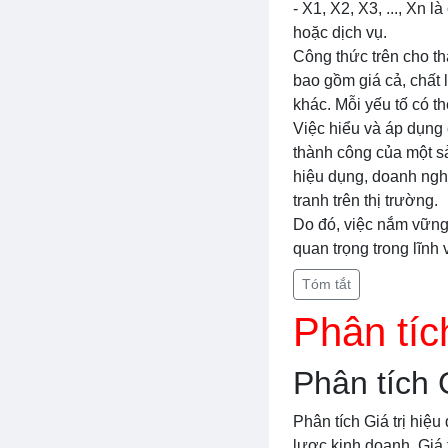
- X1, X2, X3, ..., Xn 
hoặc dịch vụ.
Công thức trên cho th
bao gồm giá cả, chất 
khác. Mỗi yếu tố có t
Việc hiểu và áp dụng c
thành công của một sả
hiệu dụng, doanh ngh
tranh trên thị trường.
Do đó, việc nắm vững 
quan trọng trong lĩnh 
Tóm tắt
Phân tíc
Phân tích 
Phân tích Giá trị hiệ
lược kinh doanh. Giá