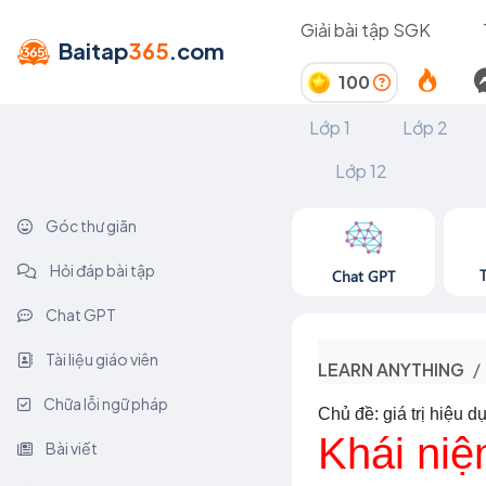
Giải bài tập SGK
Baitap
365
.com
100
Lớp 1
Lớp 2
Lớp 12
Góc thư giãn
Hỏi đáp bài tập
Chat GPT
Chat GPT
Tài liệu giáo viên
LEARN ANYTHING
Chữa lỗi ngữ pháp
Chủ đề: giá trị hiệu d
Khái niệ
Bài viết