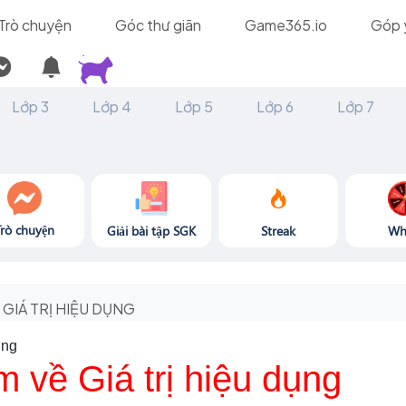
Trò chuyện
Góc thư giãn
Game365.io
Góp 
Lớp 3
Lớp 4
Lớp 5
Lớp 6
Lớp 7
Trò chuyện
Giải bài tập SGK
Streak
Wh
GIÁ TRỊ HIỆU DỤNG
ụng
m về Giá trị hiệu dụng