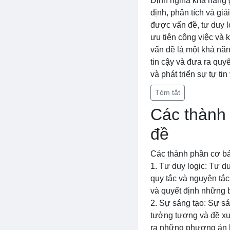
Định nghĩa khả năng g
định, phân tích và gi
được vấn đề, tư duy lo
ưu tiên công việc và 
vấn đề là một khả năn
tin cậy và đưa ra quy
và phát triển sự tự ti
Tóm tắt
Các thành 
đề
Các thành phần cơ bả
1. Tư duy logic: Tư d
quy tắc và nguyên tắc
và quyết định những b
2. Sự sáng tạo: Sự sá
tưởng tượng và đề xuấ
ra những phương án k