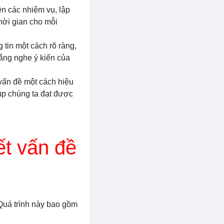
ên các nhiệm vụ, lập
thời gian cho mỗi
g tin một cách rõ ràng,
lắng nghe ý kiến của
 vấn đề một cách hiệu
úp chúng ta đạt được
ết vấn đề
 Quá trình này bao gồm