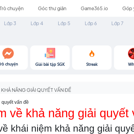
Trò chuyện
Góc thư giãn
Game365.io
Góp 
Lớp 3
Lớp 4
Lớp 5
Lớp 6
Lớp 7
Trò chuyện
Giải bài tập SGK
Streak
Wh
KHẢ NĂNG GIẢI QUYẾT VẤN ĐỀ
 quyết vấn đề
m về khả năng giải quyết
 về khái niệm khả năng giải quy