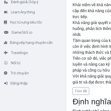
Đánh giá & Góp ý
Khái niệm về khả năng
cập đến khả năng của 
Learn Anything
trực tiếp.
Học từ vựng siêu tốc
Khả năng giải quyết v
huống, phân tích thông
Game365.io
nhất.
Tầm quan trọng của kh
Bảng xếp hạng chuyên cần
còn ở việc định hình t
Travelingo
những thách thức và 
Trên cơ sở đó, việc ph
Nối từ
luyện và nâng cao kỹ
pháp và công cụ hữu 
Trò chuyện
Với khả năng giải quy
giá trị và đạt được t
Đăng nhập
Tóm tắt
Định nghĩa