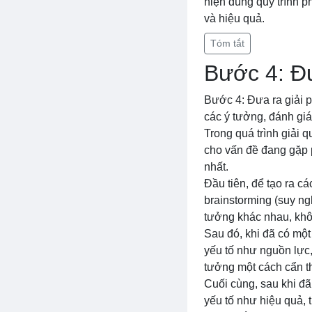
hiện đúng quy trình ph
và hiệu quả.
Tóm tắt
Bước 4: Đư
Bước 4: Đưa ra giải p
các ý tưởng, đánh giá 
Trong quá trình giải q
cho vấn đề đang gặp p
nhất.
Đầu tiên, để tạo ra c
brainstorming (suy ng
tưởng khác nhau, khôn
Sau đó, khi đã có một
yếu tố như nguồn lực,
tưởng một cách cẩn th
Cuối cùng, sau khi đã
yếu tố như hiệu quả, 