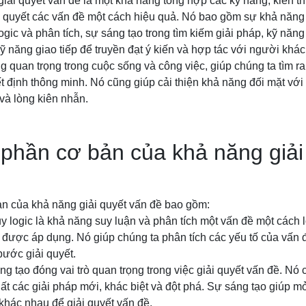
iải quyết vấn đề là một khả năng tổng hợp các kỹ năng, kiến t
ải quyết các vấn đề một cách hiệu quả. Nó bao gồm sự khả năng
gic và phân tích, sự sáng tạo trong tìm kiếm giải pháp, kỹ năng
kỹ năng giao tiếp để truyền đạt ý kiến và hợp tác với người khác
g quan trọng trong cuộc sống và công việc, giúp chúng ta tìm r
ết định thông minh. Nó cũng giúp cải thiện khả năng đối mặt với 
n và lòng kiên nhẫn.
phần cơ bản của khả năng giải
n của khả năng giải quyết vấn đề bao gồm:
uy logic là khả năng suy luận và phân tích một vấn đề một cách l
 được áp dụng. Nó giúp chúng ta phân tích các yếu tố của vấn đề
ước giải quyết.
ng tạo đóng vai trò quan trọng trong việc giải quyết vấn đề. Nó
t các giải pháp mới, khác biệt và đột phá. Sự sáng tạo giúp mở
hác nhau để giải quyết vấn đề.