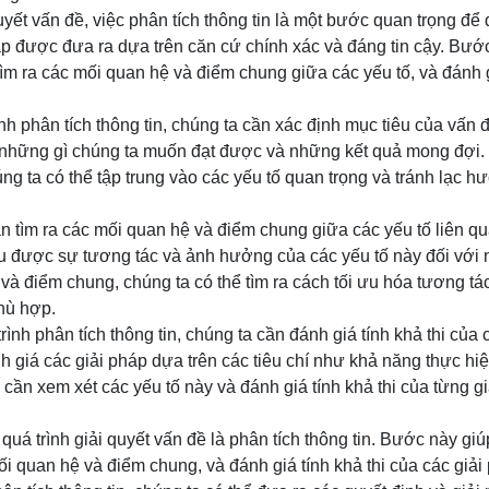
quyết vấn đề, việc phân tích thông tin là một bước quan trọng đ
áp được đưa ra dựa trên căn cứ chính xác và đáng tin cậy. Bướ
tìm ra các mối quan hệ và điểm chung giữa các yếu tố, và đánh g
ình phân tích thông tin, chúng ta cần xác định mục tiêu của vấn 
õ những gì chúng ta muốn đạt được và những kết quả mong đợi.
ng ta có thể tập trung vào các yếu tố quan trọng và tránh lạc h
ần tìm ra các mối quan hệ và điểm chung giữa các yếu tố liên q
ểu được sự tương tác và ảnh hưởng của các yếu tố này đối với
và điểm chung, chúng ta có thể tìm ra cách tối ưu hóa tương tá
phù hợp.
rình phân tích thông tin, chúng ta cần đánh giá tính khả thi của 
 giá các giải pháp dựa trên các tiêu chí như khả năng thực hiện,
 cần xem xét các yếu tố này và đánh giá tính khả thi của từng g
quá trình giải quyết vấn đề là phân tích thông tin. Bước này gi
mối quan hệ và điểm chung, và đánh giá tính khả thi của các giả