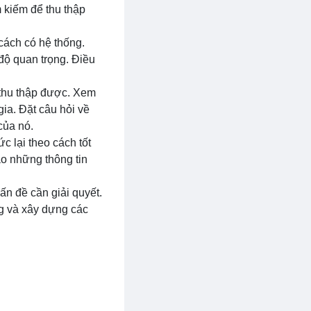
m kiếm để thu thập
 cách có hệ thống.
 độ quan trọng. Điều
n thu thập được. Xem
ia. Đặt câu hỏi về
của nó.
ức lại theo cách tốt
ào những thông tin
ấn đề cần giải quyết.
ng và xây dựng các