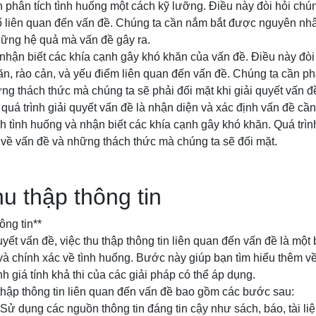
n phân tích tình huống một cách kỹ lưỡng. Điều này đòi hỏi chún
tố liên quan đến vấn đề. Chúng ta cần nắm bắt được nguyên nhâ
hững hệ quả mà vấn đề gây ra.
nhận biết các khía cạnh gây khó khăn của vấn đề. Điều này đòi
n, rào cản, và yếu điểm liên quan đến vấn đề. Chúng ta cần phâ
ng thách thức mà chúng ta sẽ phải đối mặt khi giải quyết vấn đ
 quá trình giải quyết vấn đề là nhận diện và xác định vấn đề cần
h tình huống và nhận biết các khía cạnh gây khó khăn. Quá trìn
 về vấn đề và những thách thức mà chúng ta sẽ đối mặt.
u thập thông tin
ông tin**
uyết vấn đề, việc thu thập thông tin liên quan đến vấn đề là mộ
 và chính xác về tình huống. Bước này giúp bạn tìm hiểu thêm về
nh giá tính khả thi của các giải pháp có thể áp dụng.
hập thông tin liên quan đến vấn đề bao gồm các bước sau:
: Sử dụng các nguồn thông tin đáng tin cậy như sách, báo, tài l