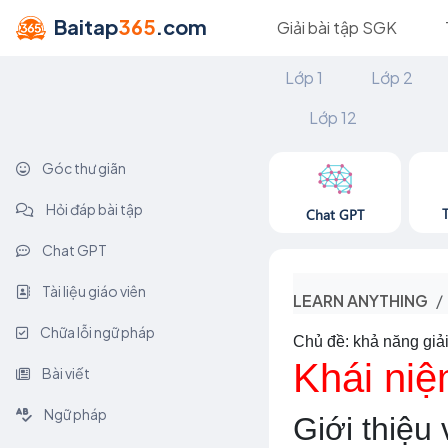
Baitap
365
.com
Giải bài tập SGK
Lớp 1
Lớp 2
Lớp 12
Góc thư giãn
Hỏi đáp bài tập
Chat GPT
Chat GPT
Tài liệu giáo viên
LEARN ANYTHING
Chữa lỗi ngữ pháp
Chủ đề: khả năng giải
Khái niệ
Bài viết
Ngữ pháp
Giới thiệu