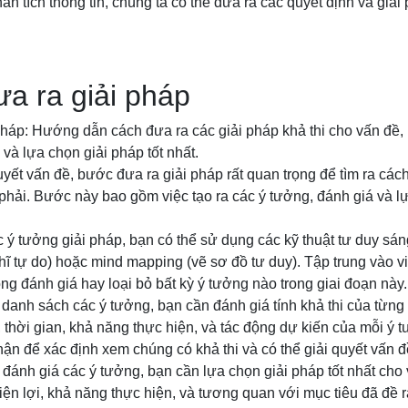
ân tích thông tin, chúng ta có thể đưa ra các quyết định và giải
a ra giải pháp
háp: Hướng dẫn cách đưa ra các giải pháp khả thi cho vấn đề, 
và lựa chọn giải pháp tốt nhất.
uyết vấn đề, bước đưa ra giải pháp rất quan trọng để tìm ra các
hải. Bước này bao gồm việc tạo ra các ý tưởng, đánh giá và lự
ác ý tưởng giải pháp, bạn có thể sử dụng các kỹ thuật tư duy sá
hĩ tự do) hoặc mind mapping (vẽ sơ đồ tư duy). Tập trung vào vi
g đánh giá hay loại bỏ bất kỳ ý tưởng nào trong giai đoạn này.
 danh sách các ý tưởng, bạn cần đánh giá tính khả thi của từng
 thời gian, khả năng thực hiện, và tác động dự kiến của mỗi ý 
ận để xác định xem chúng có khả thi và có thể giải quyết vấn 
 đánh giá các ý tưởng, bạn cần lựa chọn giải pháp tốt nhất cho
tiện lợi, khả năng thực hiện, và tương quan với mục tiêu đã đề 