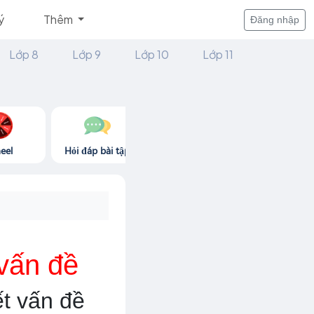
ý
Thêm
Đăng nhập
Lớp 8
Lớp 9
Lớp 10
Lớp 11
eel
Hỏi đáp bài tập
Góc thư giãn
Game365.
 vấn đề
ết vấn đề