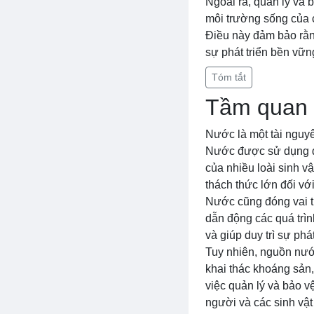
Ngoài ra, quản lý và
môi trường sống của 
Điều này đảm bảo rằng 
sự phát triển bền vữn
Tóm tắt
Tầm quan 
Nước là một tài nguyê
Nước được sử dụng để 
của nhiều loài sinh v
thách thức lớn đối vớ
Nước cũng đóng vai trò
dẫn động các quá trì
và giúp duy trì sự phát
Tuy nhiên, nguồn nướ
khai thác khoáng sản
việc quản lý và bảo v
người và các sinh vật