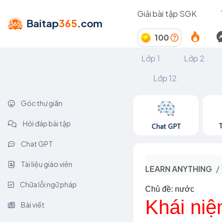
Giải bài tập SGK
Baitap
365
.com
100
Lớp 1
Lớp 2
Lớp 12
Góc thư giãn
Hỏi đáp bài tập
Chat GPT
Chat GPT
Tài liệu giáo viên
LEARN ANYTHING
Chữa lỗi ngữ pháp
Chủ đề: nước
Khái ni
Bài viết