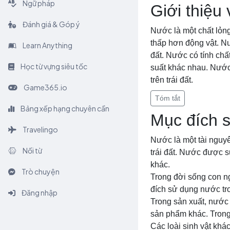
Ngữ pháp
Giới thiệu
Đánh giá & Góp ý
Nước là một chất lỏng
thấp hơn động vật. Nư
Learn Anything
đất. Nước có tính chất
Học từ vựng siêu tốc
suất khác nhau. Nước 
trên trái đất.
Game365.io
Tóm tắt
Bảng xếp hạng chuyên cần
Mục đích 
Travelingo
Nước là một tài nguyê
Nối từ
trái đất. Nước được s
khác.
Trò chuyện
Trong đời sống con n
đích sử dụng nước tro
Đăng nhập
Trong sản xuất, nước 
sản phẩm khác. Trong
Các loài sinh vật kh