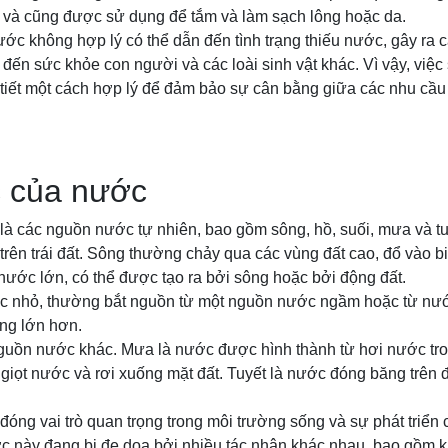
, và cũng được sử dụng để tắm và làm sạch lông hoặc da.
ớc không hợp lý có thể dẫn đến tình trạng thiếu nước, gây ra 
ến sức khỏe con người và các loài sinh vật khác. Vì vậy, việ
tiết một cách hợp lý để đảm bảo sự cân bằng giữa các nhu cầu
 của nước
à các nguồn nước tự nhiên, bao gồm sông, hồ, suối, mưa và tuy
rên trái đất. Sông thường chảy qua các vùng đất cao, đổ vào b
ước lớn, có thể được tạo ra bởi sông hoặc bởi động đất.
ớc nhỏ, thường bắt nguồn từ một nguồn nước ngầm hoặc từ nư
ng lớn hơn.
nguồn nước khác. Mưa là nước được hình thành từ hơi nước tro
giọt nước và rơi xuống mặt đất. Tuyết là nước đóng băng trên 
ng vai trò quan trọng trong môi trường sống và sự phát triển
c này đang bị đe dọa bởi nhiều tác nhân khác nhau, bao gồm k