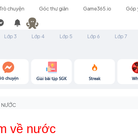
Trò chuyện
Góc thư giãn
Game365.io
Góp 
Lớp 3
Lớp 4
Lớp 5
Lớp 6
Lớp 7
Trò chuyện
Giải bài tập SGK
Streak
Wh
NƯỚC
ệm về nước