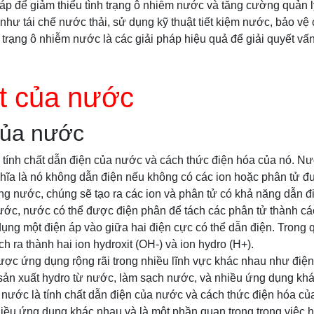
áp để giảm thiểu tình trạng ô nhiễm nước và tăng cường quản 
hư tái chế nước thải, sử dụng kỹ thuật tiết kiệm nước, bảo vệ
 trạng ô nhiễm nước là các giải pháp hiệu quả để giải quyết vấn
t của nước
của nước
tính chất dẫn điện của nước và cách thức điện hóa của nó. Nư
hĩa là nó không dẫn điện nếu không có các ion hoặc phân tử đ
ng nước, chúng sẽ tạo ra các ion và phân tử có khả năng dẫn đ
ước, nước có thể được điện phân để tách các phân tử thành cá
ụng một điện áp vào giữa hai điện cực có thể dẫn điện. Trong q
h ra thành hai ion hydroxit (OH-) và ion hydro (H+).
ợc ứng dụng rộng rãi trong nhiều lĩnh vực khác nhau như điện
sản xuất hydro từ nước, làm sạch nước, và nhiều ứng dụng khá
 nước là tính chất dẫn điện của nước và cách thức điện hóa c
hiều ứng dụng khác nhau và là một phần quan trọng trong việc h