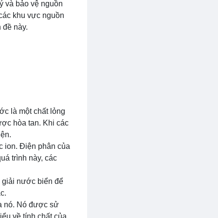
lý và bảo vệ nguồn
 các khu vực nguồn
 đề này.
ớc là một chất lỏng
ược hòa tan. Khi các
iện.
c ion. Điện phân của
uá trình này, các
 giải nước biển để
c.
ủa nó. Nó được sử
iểu về tính chất của