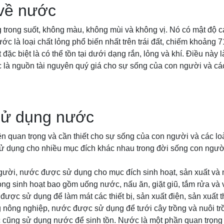
 về nước
 trong suốt, không màu, không mùi và không vị. Nó có mật độ 
ớc là loại chất lỏng phổ biến nhất trên trái đất, chiếm khoảng 
 đặc biệt là có thể tồn tại dưới dạng rắn, lỏng và khí. Điều này 
là nguồn tài nguyên quý giá cho sự sống của con người và các 
sử dụng nước
n quan trọng và cần thiết cho sự sống của con người và các loà
ử dụng cho nhiều mục đích khác nhau trong đời sống con người 
gười, nước được sử dụng cho mục đích sinh hoạt, sản xuất và
ng sinh hoạt bao gồm uống nước, nấu ăn, giặt giũ, tắm rửa và 
được sử dụng để làm mát các thiết bị, sản xuất điện, sản xuất 
 nông nghiệp, nước được sử dụng để tưới cây trồng và nuôi tr
ác cũng sử dụng nước để sinh tồn. Nước là một phần quan trọng