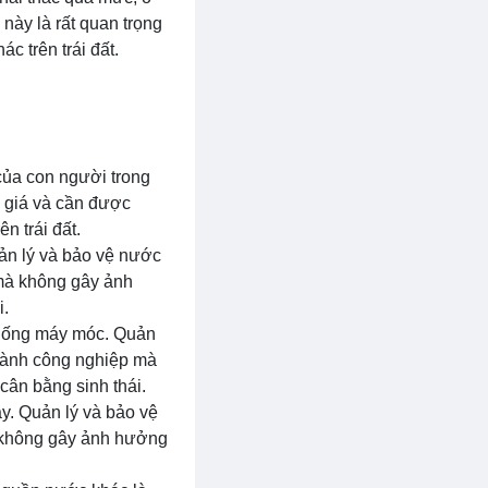
này là rất quan trọng
c trên trái đất.
của con người trong
ý giá và cần được
n trái đất.
ản lý và bảo vệ nước
mà không gây ảnh
i.
thống máy móc. Quản
gành công nghiệp mà
ân bằng sinh thái.
y. Quản lý và bảo vệ
 không gây ảnh hưởng