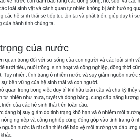
 bảo vệ nước còn đảm bảo rằng các dòng sông, hồ, suối và các
các loài sinh vật và cảnh quan tự nhiên không bị ảnh hưởng q
các hệ sinh thái sẽ tiếp tục tồn tại và phát triển, giúp duy trì 
g của hành tinh chúng ta.
trọng của nước
n quan trọng đối với sự sống của con người và các loài sinh vật 
tưới tiêu, nuôi trồng, sinh hoạt và công nghiệp, đồng thời cũ
ật. Tuy nhiên, tình trạng ô nhiễm nước và suy giảm nguồn nước
i sự bền vững của hệ sinh thái và con người.
 quan trọng trong việc duy trì khí hậu toàn cầu và chu kỳ thủy v
nh tự nhiên như mưa, tuyết và đóng băng, cung cấp năng lượng 
 triển của các hệ sinh thái trên toàn cầu.
c đang bị suy giảm do tình trạng khô hạn và ô nhiễm môi trườ
, nông nghiệp và công nghiệp cũng đóng góp vào tình trạng ô 
ệ nguồn nước là rất cần thiết để bảo vệ môi trường và đáp ứng
 khác.