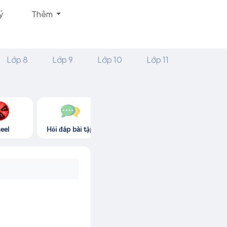
ý
Thêm
Lớp 8
Lớp 9
Lớp 10
Lớp 11
eel
Hỏi đáp bài tập
Góc thư giãn
Game365.