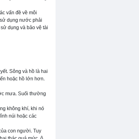
các vấn đề về môi
c sử dụng nước phải
 sử dụng và bảo vệ tài
ết. Sông và hồ là hai
iển hoặc hồ lớn hơn.
ớc mưa. Suối thường
ng không khí, khi nó
đỉnh núi hoặc các
 của con người. Tuy
hai thác quá mức, ô