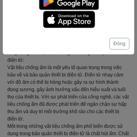
cạnh đó, vật liệu chống ẩm còn đảm bảo an toàn và độ
tin cậy cho người dùng.
Tóm tắt
Ứng dụng của vật liệu chống ẩm
trong bảo quản thiết bị điện tử
Đóng
Ứng dụng của vật liệu chống ẩm trong bảo quản thiết bị
điện tử:
Vật liệu chống ẩm là một yếu tố quan trọng trong việc
bảo vệ và bảo quản thiết bị điện tử. Điện tử nhạy cảm
với độ ẩm có thể bị hỏng hoặc gây ra sự hình thành
đọng sương, gây ảnh hưởng xấu đến hiệu suất và tuổi
thọ của thiết bị. Với sự phát triển của công nghệ, các vật
liệu chống ẩm đã được phát triển để ngăn chặn sự hấp
thụ ẩm và duy trì môi trường khô ráo cho các thiết bị
điện tử.
Một trong những vật liệu chống ẩm phổ biến được sử
dụng trong bảo quản thiết bị điện tử là chất hút ẩm. Chất