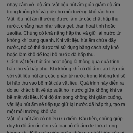
nhạy cảm với độ ẩm. Vật liệu hút ẩm giúp giảm độ ẩm
trong không khí và giữ cho môi trường khô ráo hơn.
Vật liệu hút ẩm thường được làm từ các chất hấp thụ
nước, chẳng hạn như silica gel, than hoạt tính hoặc
zeolite. Chúng có khả năng hấp thụ và giữ lại nước từ
không khí xung quanh. Khi vật liệu hút ẩm chứa đầy
nước, nó có thể được tái sử dụng bằng cách sấy khô
hoặc làm khô để loại bỏ nước đã hấp thụ.
Cách vật liệu hút ẩm hoạt động là thông qua quá trình
hấp thụ và hấp phụ. Khi không khí có độ ẩm cao tiếp xúc
với vật liệu hút ẩm, các phân tử nước trong không khí sẽ
bị hấp thụ vào bề mặt của vật liệu. Quá trình này diễn ra
do sự khác biệt về áp suất hơi nước giữa không khí và
bề mặt vật liệu. Khi độ ẩm trong không khí giảm xuống,
vật liệu hút ẩm sẽ tiếp tục giữ lại nước đã hấp thụ, tạo ra
một môi trường khô ráo.
Vật liệu hút ẩm có nhiều ưu điểm. Đầu tiên, chúng giúp
duy trì độ ẩm ổn định và loại bỏ độ ẩm dư thừa trong
không khí. Điều này giúp ngăn chặn sự phát triển của vi