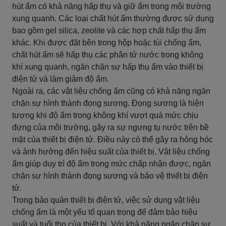
hút ẩm có khả năng hấp thụ và giữ ẩm trong môi trường
xung quanh. Các loại chất hút ẩm thường được sử dụng
bao gồm gel silica, zeolite và các hợp chất hấp thụ ẩm
khác. Khi được đặt bên trong hộp hoặc túi chống ẩm,
chất hút ẩm sẽ hấp thụ các phân tử nước trong không
khí xung quanh, ngăn chặn sự hấp thụ ẩm vào thiết bị
điện tử và làm giảm độ ẩm.
Ngoài ra, các vật liệu chống ẩm cũng có khả năng ngăn
chặn sự hình thành đọng sương. Đọng sương là hiện
tượng khi độ ẩm trong không khí vượt quá mức chịu
đựng của môi trường, gây ra sự ngưng tụ nước trên bề
mặt của thiết bị điện tử. Điều này có thể gây ra hỏng hóc
và ảnh hưởng đến hiệu suất của thiết bị. Vật liệu chống
ẩm giúp duy trì độ ẩm trong mức chấp nhận được, ngăn
chặn sự hình thành đọng sương và bảo vệ thiết bị điện
tử.
Trong bảo quản thiết bị điện tử, việc sử dụng vật liệu
chống ẩm là một yếu tố quan trọng để đảm bảo hiệu
suất và tuổi thọ của thiết bị. Với khả năng ngăn chặn sự