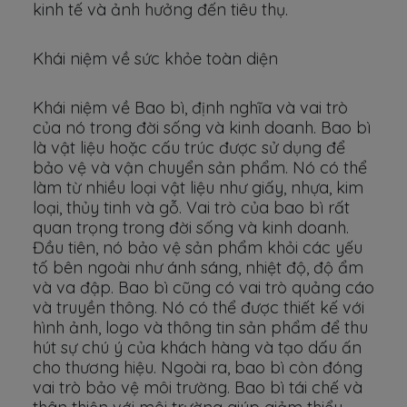
kinh tế và ảnh hưởng đến tiêu thụ.
Khái niệm về sức khỏe toàn diện
Khái niệm về Bao bì, định nghĩa và vai trò
của nó trong đời sống và kinh doanh. Bao bì
là vật liệu hoặc cấu trúc được sử dụng để
bảo vệ và vận chuyển sản phẩm. Nó có thể
làm từ nhiều loại vật liệu như giấy, nhựa, kim
loại, thủy tinh và gỗ. Vai trò của bao bì rất
quan trọng trong đời sống và kinh doanh.
Đầu tiên, nó bảo vệ sản phẩm khỏi các yếu
tố bên ngoài như ánh sáng, nhiệt độ, độ ẩm
và va đập. Bao bì cũng có vai trò quảng cáo
và truyền thông. Nó có thể được thiết kế với
hình ảnh, logo và thông tin sản phẩm để thu
hút sự chú ý của khách hàng và tạo dấu ấn
cho thương hiệu. Ngoài ra, bao bì còn đóng
vai trò bảo vệ môi trường. Bao bì tái chế và