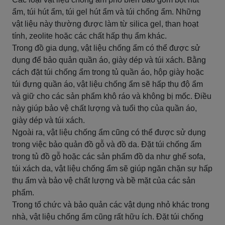
ẩm, túi hút ẩm, túi gel hút ẩm và túi chống ẩm. Những
vật liệu này thường được làm từ silica gel, than hoạt
tính, zeolite hoặc các chất hấp thụ ẩm khác.
Trong đồ gia dụng, vật liệu chống ẩm có thể được sử
dụng để bảo quản quần áo, giày dép và túi xách. Bằng
cách đặt túi chống ẩm trong tủ quần áo, hộp giày hoặc
túi đựng quần áo, vật liệu chống ẩm sẽ hấp thụ độ ẩm
và giữ cho các sản phẩm khô ráo và không bị mốc. Điều
này giúp bảo vệ chất lượng và tuổi thọ của quần áo,
giày dép và túi xách.
Ngoài ra, vật liệu chống ẩm cũng có thể được sử dụng
trong việc bảo quản đồ gỗ và đồ da. Đặt túi chống ẩm
trong tủ đồ gỗ hoặc các sản phẩm đồ da như ghế sofa,
túi xách da, vật liệu chống ẩm sẽ giúp ngăn chặn sự hấp
thụ ẩm và bảo vệ chất lượng và bề mặt của các sản
phẩm.
Trong tổ chức và bảo quản các vật dụng nhỏ khác trong
nhà, vật liệu chống ẩm cũng rất hữu ích. Đặt túi chống