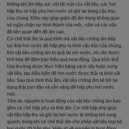
không khí ẩm tiếp xúc với bề mặt của vật liệu, các hạt
hấp thụ sẽ hấp phụ hơi nước và giữ lại trong cấu trúc
của chúng. Điều này giúp giảm độ ẩm trong không gian
và ngăn chặn sự hình thành của mốc, nấm và các vấn
đề liên quan đến độ ẩm cao.
Cơ chế thải ẩm là quá trình mà vật liệu chống ẩm tiếp
tục thải hơi nước đã hấp phụ ra khỏi cấu trúc của chúng.
Khi vật liệu chống ẩm bị quá tải với nước, nó cần được
khô hóa để đảm bảo hiệu quả hoạt động. Quá trình khô
hóa thường được thực hiện bằng cách sấy hoặc nung
vật liệu, tạo điều kiện để hơi nước được thải ra khỏi vật
liệu. Sau quá trình thải ẩm, vật liệu chống ẩm sẽ trở lại
trạng thái ban đầu và sẵn sàng để hấp phụ hơi nước
mới.
Tóm lại, nguyên lý hoạt động của vật liệu chống ẩm bao
gồm cơ chế hấp phụ và thải ẩm. Cơ chế hấp phụ giúp
vật liệu hấp thụ và giữ lại hơi nước từ không khí xung
quanh, trong khi cơ chế thải ẩm cho phép vật liệu loại bỏ
hơi nước đã hấp phụ. Hiểu rõ về nguyên lý hoạt động