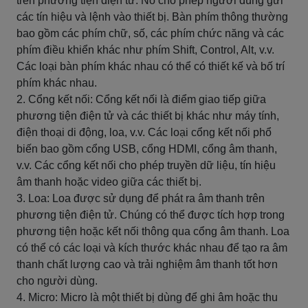
trên phương tiện điện tử. Nó cho phép người dùng gửi
các tín hiệu và lệnh vào thiết bị. Bàn phím thông thường
bao gồm các phím chữ, số, các phím chức năng và các
phím điều khiển khác như phím Shift, Control, Alt, v.v.
Các loại bàn phím khác nhau có thể có thiết kế và bố trí
phím khác nhau.
2. Cổng kết nối: Cổng kết nối là điểm giao tiếp giữa
phương tiện điện tử và các thiết bị khác như máy tính,
điện thoại di động, loa, v.v. Các loại cổng kết nối phổ
biến bao gồm cổng USB, cổng HDMI, cổng âm thanh,
v.v. Các cổng kết nối cho phép truyền dữ liệu, tín hiệu
âm thanh hoặc video giữa các thiết bị.
3. Loa: Loa được sử dụng để phát ra âm thanh trên
phương tiện điện tử. Chúng có thể được tích hợp trong
phương tiện hoặc kết nối thông qua cổng âm thanh. Loa
có thể có các loại và kích thước khác nhau để tạo ra âm
thanh chất lượng cao và trải nghiệm âm thanh tốt hơn
cho người dùng.
4. Micro: Micro là một thiết bị dùng để ghi âm hoặc thu