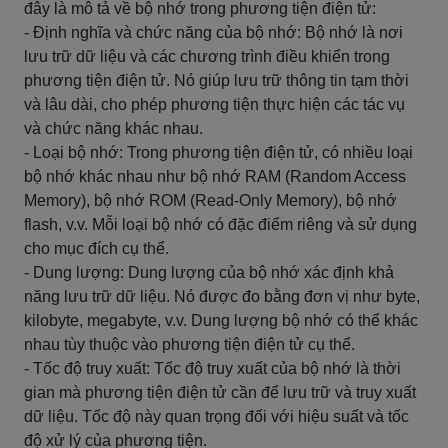
đây là mô tả về bộ nhớ trong phương tiện điện tử:
- Định nghĩa và chức năng của bộ nhớ: Bộ nhớ là nơi
lưu trữ dữ liệu và các chương trình điều khiển trong
phương tiện điện tử. Nó giúp lưu trữ thông tin tạm thời
và lâu dài, cho phép phương tiện thực hiện các tác vụ
và chức năng khác nhau.
- Loại bộ nhớ: Trong phương tiện điện tử, có nhiều loại
bộ nhớ khác nhau như bộ nhớ RAM (Random Access
Memory), bộ nhớ ROM (Read-Only Memory), bộ nhớ
flash, v.v. Mỗi loại bộ nhớ có đặc điểm riêng và sử dụng
cho mục đích cụ thể.
- Dung lượng: Dung lượng của bộ nhớ xác định khả
năng lưu trữ dữ liệu. Nó được đo bằng đơn vị như byte,
kilobyte, megabyte, v.v. Dung lượng bộ nhớ có thể khác
nhau tùy thuộc vào phương tiện điện tử cụ thể.
- Tốc độ truy xuất: Tốc độ truy xuất của bộ nhớ là thời
gian mà phương tiện điện tử cần để lưu trữ và truy xuất
dữ liệu. Tốc độ này quan trọng đối với hiệu suất và tốc
độ xử lý của phương tiện.