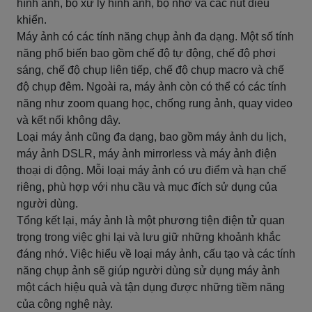
hình ảnh, bộ xử lý hình ảnh, bộ nhớ và các nút điều
khiển.
Máy ảnh có các tính năng chụp ảnh đa dạng. Một số tính
năng phổ biến bao gồm chế độ tự động, chế độ phơi
sáng, chế độ chụp liên tiếp, chế độ chụp macro và chế
độ chụp đêm. Ngoài ra, máy ảnh còn có thể có các tính
năng như zoom quang học, chống rung ảnh, quay video
và kết nối không dây.
Loại máy ảnh cũng đa dạng, bao gồm máy ảnh du lịch,
máy ảnh DSLR, máy ảnh mirrorless và máy ảnh điện
thoại di động. Mỗi loại máy ảnh có ưu điểm và hạn chế
riêng, phù hợp với nhu cầu và mục đích sử dụng của
người dùng.
Tổng kết lại, máy ảnh là một phương tiện điện tử quan
trọng trong việc ghi lại và lưu giữ những khoảnh khắc
đáng nhớ. Việc hiểu về loại máy ảnh, cấu tạo và các tính
năng chụp ảnh sẽ giúp người dùng sử dụng máy ảnh
một cách hiệu quả và tận dụng được những tiềm năng
của công nghệ này.