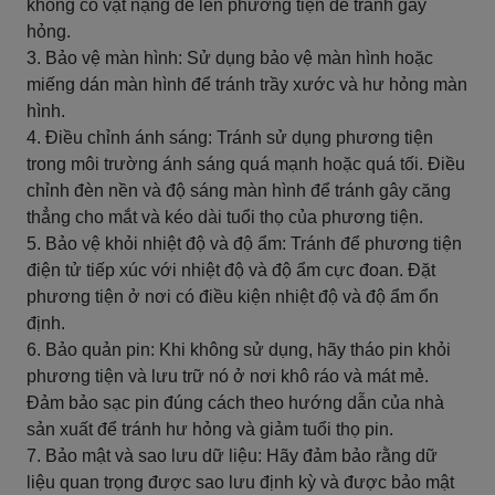
không có vật nặng đè lên phương tiện để tránh gây
hỏng.
3. Bảo vệ màn hình: Sử dụng bảo vệ màn hình hoặc
miếng dán màn hình để tránh trầy xước và hư hỏng màn
hình.
4. Điều chỉnh ánh sáng: Tránh sử dụng phương tiện
trong môi trường ánh sáng quá mạnh hoặc quá tối. Điều
chỉnh đèn nền và độ sáng màn hình để tránh gây căng
thẳng cho mắt và kéo dài tuổi thọ của phương tiện.
5. Bảo vệ khỏi nhiệt độ và độ ẩm: Tránh để phương tiện
điện tử tiếp xúc với nhiệt độ và độ ẩm cực đoan. Đặt
phương tiện ở nơi có điều kiện nhiệt độ và độ ẩm ổn
định.
6. Bảo quản pin: Khi không sử dụng, hãy tháo pin khỏi
phương tiện và lưu trữ nó ở nơi khô ráo và mát mẻ.
Đảm bảo sạc pin đúng cách theo hướng dẫn của nhà
sản xuất để tránh hư hỏng và giảm tuổi thọ pin.
7. Bảo mật và sao lưu dữ liệu: Hãy đảm bảo rằng dữ
liệu quan trọng được sao lưu định kỳ và được bảo mật