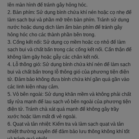
lên màn hình để tránh gây hỏng hóc.
2. Bàn phím: Sử dụng bình chứa khí nén hoặc cọ nhẹ để
làm sạch bụi và phần mỡ trên bàn phím. Tránh sử dụng
nước hoặc dung dịch làm ẩm bàn phím để tránh gây
hỏng hóc cho các thành phần bên trong.
3. Cổng kết nối: Sử dụng cọ mềm hoặc cọ nhỏ để làm
sạch bụi và chất bẩn trong các cổng kết nối. Cẩn thận để
không làm gãy hoặc gẫy các chân kết nối.
4. Lỗ thông gió: Sử dụng bình chứa khí nén để làm sạch
bụi và chất bẩn trong lỗ thông gió của phương tiện điện
tử. Đảm bảo không đưa bình chứa khí gần quá gần vào
các linh kiện nhạy cảm.
5. Vỏ bên ngoài: Sử dụng khăn mềm và không phải chất
tẩy rửa mạnh để lau sạch vỏ bên ngoài của phương tiện
điện tử. Tránh chà xát quá mạnh để không gây trầy
xước hoặc làm mất đi vẻ ngoài.
6. Quạt và tản nhiệt: Kiểm tra và làm sạch quạt và tản
nhiệt thường xuyên để đảm bảo lưu thông không khí tốt
và tránh quá nhiệt.