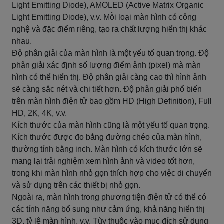
Light Emitting Diode), AMOLED (Active Matrix Organic
Light Emitting Diode), v.v. Mỗi loại màn hình có công
nghệ và đặc điểm riêng, tạo ra chất lượng hiển thị khác
nhau.
Độ phân giải của màn hình là một yếu tố quan trọng. Độ
phân giải xác định số lượng điểm ảnh (pixel) mà màn
hình có thể hiển thị. Độ phân giải càng cao thì hình ảnh
sẽ càng sắc nét và chi tiết hơn. Độ phân giải phổ biến
trên màn hình điện tử bao gồm HD (High Definition), Full
HD, 2K, 4K, v.v.
Kích thước của màn hình cũng là một yếu tố quan trọng.
Kích thước được đo bằng đường chéo của màn hình,
thường tính bằng inch. Màn hình có kích thước lớn sẽ
mang lại trải nghiệm xem hình ảnh và video tốt hơn,
trong khi màn hình nhỏ gọn thích hợp cho việc di chuyển
và sử dụng trên các thiết bị nhỏ gọn.
Ngoài ra, màn hình trong phương tiện điện tử có thể có
các tính năng bổ sung như cảm ứng, khả năng hiển thị
3D, tỷ lệ màn hình, v.v. Tùy thuộc vào mục đích sử dụng