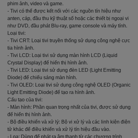
phim ảnh, video và game.
- Tivi có thể được kết nối với các nguồn tín hiệu như
anten, cáp, đầu thu kỹ thuật số hoặc các thiết bị ngoại vi
như DVD, đầu phát Blu-ray, game console và máy tính.
Loại tivi:
- Tivi CRT: Loại tivi truyền thống sử dụng công nghệ cực
tia hình ảnh.
- Tivi LCD: Loại tivi sử dụng màn hình LCD (Liquid
Crystal Display) để hiển thị hình ảnh.
- Tivi LED: Loại tivi sử dụng đèn LED (Light Emitting
Diode) để chiếu sáng màn hình.
- Tivi OLED: Loại tivi sử dụng công nghệ OLED (Organic
Light Emitting Diode) để tạo ra hình ảnh.
Cấu tạo của tivi:
- Màn hình: Phần quan trọng nhất của tivi, được sử dụng
để hiển thị hình ảnh.
- Bộ điều khiển và xử lý: Bộ vi xử lý và các linh kiện điện
tử khác để điều khiển và xử lý tín hiệu đầu vào.
- Loa: Dùng để phát ra âm thanh từ các chương trình