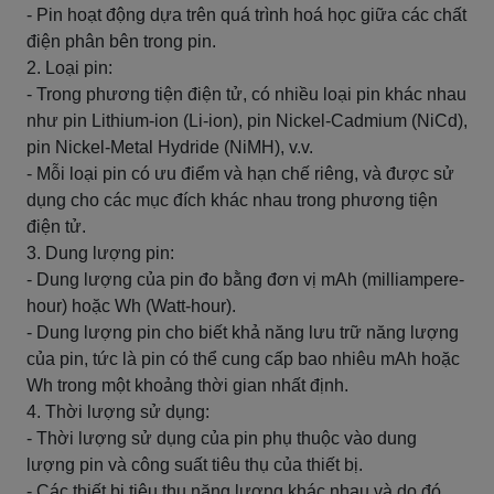
- Pin hoạt động dựa trên quá trình hoá học giữa các chất
điện phân bên trong pin.
2. Loại pin:
- Trong phương tiện điện tử, có nhiều loại pin khác nhau
như pin Lithium-ion (Li-ion), pin Nickel-Cadmium (NiCd),
pin Nickel-Metal Hydride (NiMH), v.v.
- Mỗi loại pin có ưu điểm và hạn chế riêng, và được sử
dụng cho các mục đích khác nhau trong phương tiện
điện tử.
3. Dung lượng pin:
- Dung lượng của pin đo bằng đơn vị mAh (milliampere-
hour) hoặc Wh (Watt-hour).
- Dung lượng pin cho biết khả năng lưu trữ năng lượng
của pin, tức là pin có thể cung cấp bao nhiêu mAh hoặc
Wh trong một khoảng thời gian nhất định.
4. Thời lượng sử dụng:
- Thời lượng sử dụng của pin phụ thuộc vào dung
lượng pin và công suất tiêu thụ của thiết bị.
- Các thiết bị tiêu thụ năng lượng khác nhau và do đó,