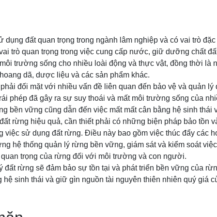
ử dụng đất quan trọng trong ngành lâm nghiệp và có vai trò đặc b
vai trò quan trọng trong việc cung cấp nước, giữ dưỡng chất đất 
 môi trường sống cho nhiều loài động và thực vật, đồng thời là
y hoang dã, dược liệu và các sản phẩm khác.
phải đối mặt với nhiều vấn đề liên quan đến bảo vệ và quản lý
trái phép đã gây ra sự suy thoái và mất môi trường sống của nhiề
g bền vững cũng dẫn đến việc mất mất cân bằng hệ sinh thái và
đất rừng hiệu quả, cần thiết phải có những biện pháp bảo tồn 
 việc sử dụng đất rừng. Điều này bao gồm việc thúc đẩy các h
dựng hệ thống quản lý rừng bền vững, giám sát và kiểm soát việc
 quan trọng của rừng đối với môi trường và con người.
ý đất rừng sẽ đảm bảo sự tồn tại và phát triển bền vững của rừ
hệ sinh thái và giữ gìn nguồn tài nguyên thiên nhiên quý giá c