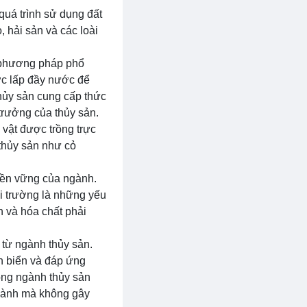
 quá trình sử dụng đất
, hải sản và các loài
g phương pháp phổ
ợc lấp đầy nước để
thủy sản cung cấp thức
trưởng của thủy sản.
 vật được trồng trực
 thủy sản như cỏ
 bền vững của ngành.
ôi trường là những yếu
n và hóa chất phải
 từ ngành thủy sản.
ên biển và đáp ứng
rong ngành thủy sản
ngành mà không gây