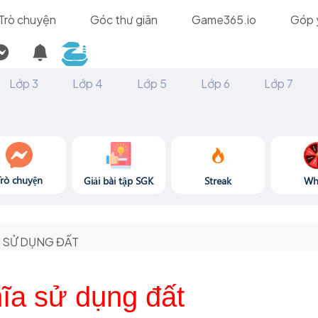
Trò chuyện
Góc thư giãn
Game365.io
Góp 
Lớp 3
Lớp 4
Lớp 5
Lớp 6
Lớp 7
Trò chuyện
Giải bài tập SGK
Streak
Wh
SỬ DỤNG ĐẤT
ĩa sử dụng đất