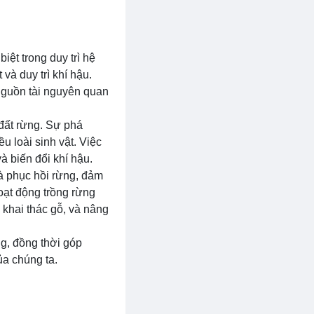
iệt trong duy trì hệ
và duy trì khí hậu.
 nguồn tài nguyên quan
 đất rừng. Sự phá
u loài sinh vật. Việc
 biến đổi khí hậu.
và phục hồi rừng, đảm
oạt động trồng rừng
 khai thác gỗ, và nâng
ng, đồng thời góp
ủa chúng ta.