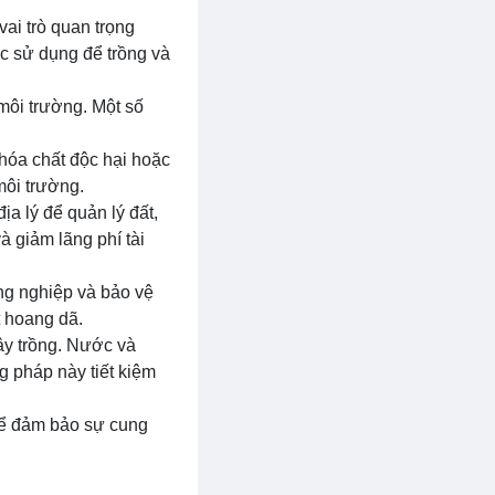
vai trò quan trọng
c sử dụng để trồng và
môi trường. Một số
óa chất độc hại hoặc
môi trường.
a lý để quản lý đất,
à giảm lãng phí tài
ng nghiệp và bảo vệ
t hoang dã.
ây trồng. Nước và
 pháp này tiết kiệm
hể đảm bảo sự cung