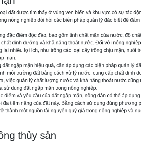
mặn
loại đất được tìm thấy ở vùng ven biển và khu vực có sự tác 
ng nông nghiệp đòi hỏi các biện pháp quản lý đặc biệt để đảm
g đặc điểm độc đáo, bao gồm tính chất mặn của nước, độ chấ
 chất dinh dưỡng và khả năng thoát nước. Đối với nông nghiệp,
ại nhiều lợi ích, như trồng các loại cây trồng chịu mặn, nuôi t
ập mặn.
g đất ngập mặn hiệu quả, cần áp dụng các biện pháp quản lý đấ
ỉnh môi trường đất bằng cách xử lý nước, cung cấp chất dinh 
ra, việc quản lý chất lượng nước và khả năng thoát nước cũng 
a sử dụng đất ngập mặn trong nông nghiệp.
đặc điểm và yêu cầu của đất ngập mặn, nông dân có thể áp dụng
tối đa tiềm năng của đất này. Bằng cách sử dụng đúng phương 
rở thành một nguồn tài nguyên quý giá trong nông nghiệp và nuô
rồng thủy sản