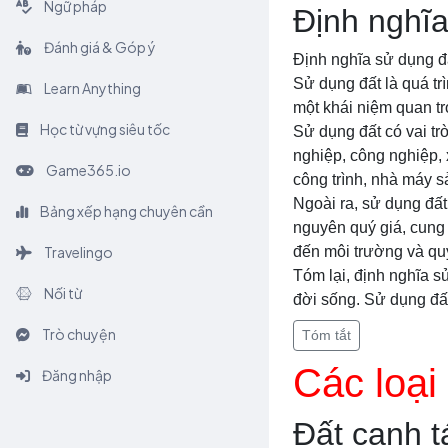
Ngữ pháp
Định nghĩa
Đánh giá & Góp ý
Định nghĩa sử dụng đ
Sử dụng đất là quá tr
Learn Anything
một khái niệm quan trọ
Học từ vựng siêu tốc
Sử dụng đất có vai tr
nghiệp, công nghiệp, 
Game365.io
công trình, nhà máy sả
Ngoài ra, sử dụng đất
Bảng xếp hạng chuyên cần
nguyên quý giá, cung 
Travelingo
đến môi trường và quy
Tóm lại, định nghĩa s
Nối từ
đời sống. Sử dụng đất
Trò chuyện
Tóm tắt
Các loại
Đăng nhập
Đất canh t