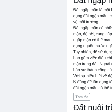
Đất ngập 
Đất ngập mặn là một 
dụng đất ngập mặn tro
vệ môi trường.
Đất ngập mặn có nhữn
mặn, độ pH, cung cấp
ngập mặn có thể mang l
dụng nguồn nước ng
Tuy nhiên, để sử dụn
bao gồm việc điều ch
mặn trong đất. Ngoài 
bảo sự thành công củ
Với sự hiểu biết về 
lý đúng để tận dụng 
đất ngập mặn có thể t
Tóm tắt
Đất nuôi t