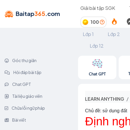
Giải bài tập SGK
Baitap
365
.com
100
Lớp 1
Lớp 2
Lớp 12
Góc thư giãn
Hỏi đáp bài tập
Chat GPT
Chat GPT
Tài liệu giáo viên
LEARN ANYTHING
Chữa lỗi ngữ pháp
Chủ đề: sử dụng đất
Định ngh
Bài viết