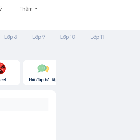
ý
Thêm
Lớp 8
Lớp 9
Lớp 10
Lớp 11
eel
Hỏi đáp bài tập
Góc thư giãn
Game365.