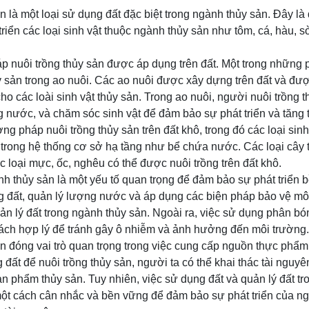
n là một loại sử dụng đất đặc biệt trong ngành thủy sản. Đây là
triển các loại sinh vật thuộc ngành thủy sản như tôm, cá, hàu, sò
 nuôi trồng thủy sản được áp dụng trên đất. Một trong nhữn
ủy sản trong ao nuôi. Các ao nuôi được xây dựng trên đất và đư
ho các loài sinh vật thủy sản. Trong ao nuôi, người nuôi trồng 
g nước, và chăm sóc sinh vật để đảm bảo sự phát triển và tăng 
ng pháp nuôi trồng thủy sản trên đất khô, trong đó các loại sinh
c trong hệ thống cơ sở hạ tầng như bể chứa nước. Các loại cây
 loại mực, ốc, nghêu có thể được nuôi trồng trên đất khô.
nh thủy sản là một yếu tố quan trọng để đảm bảo sự phát triển
ng đất, quản lý lượng nước và áp dụng các biện pháp bảo vệ m
uản lý đất trong ngành thủy sản. Ngoài ra, việc sử dụng phân bó
ách hợp lý để tránh gây ô nhiễm và ảnh hưởng đến môi trường.
ản đóng vai trò quan trọng trong việc cung cấp nguồn thực phẩm
 đất để nuôi trồng thủy sản, người ta có thể khai thác tài nguy
ản phẩm thủy sản. Tuy nhiên, việc sử dụng đất và quản lý đất t
ột cách cân nhắc và bền vững để đảm bảo sự phát triển của 