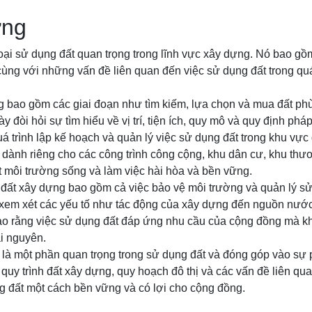
ựng
oại sử dụng đất quan trọng trong lĩnh vực xây dựng. Nó bao gồm
ùng với những vấn đề liên quan đến việc sử dụng đất trong quá
ng bao gồm các giai đoạn như tìm kiếm, lựa chọn và mua đất ph
y đòi hỏi sự tìm hiểu về vị trí, tiện ích, quy mô và quy định pháp
uá trình lập kế hoạch và quản lý việc sử dụng đất trong khu vực
 dành riêng cho các công trình công cộng, khu dân cư, khu th
 môi trường sống và làm việc hài hòa và bền vững.
 đất xây dựng bao gồm cả việc bảo vệ môi trường và quản lý sử
 xem xét các yếu tố như tác động của xây dựng đến nguồn nước,
o rằng việc sử dụng đất đáp ứng nhu cầu của cộng đồng mà kh
ài nguyên.
 là một phần quan trọng trong sử dụng đất và đóng góp vào sự p
ề quy trình đất xây dựng, quy hoạch đô thị và các vấn đề liên qu
g đất một cách bền vững và có lợi cho cộng đồng.