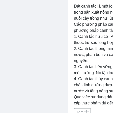
Đất canh tác là một l
trong sản xuất nông 
nuôi cây trồng như lúa
Các phương pháp canh
phương pháp canh tác
1. Canh tác hữu cơ: 
thuốc trừ sâu tổng hợ
2. Canh tác thông min
nước, phân bón và các
nguyên.
3. Canh tác bền vững
môi trường. Nó tập t
4. Canh tác thủy can
chất dinh dưỡng được
nước và tăng năng suấ
Qua việc sử dụng đất
cấp thực phẩm đủ đến
Tóm tắt