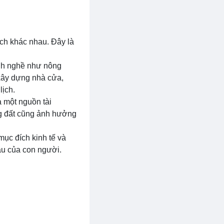
ích khác nhau. Đây là
gành nghề như nông
 xây dựng nhà cửa,
lịch.
à một nguồn tài
ụng đất cũng ảnh hưởng
mục đích kinh tế và
cầu của con người.