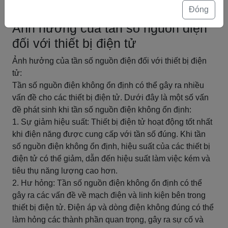
điện
Đóng
Ảnh hưởng của tần số nguồn điện
đối với thiết bị điện tử
Ảnh hưởng của tần số nguồn điện đối với thiết bị điện
tử:
Tần số nguồn điện không ổn định có thể gây ra nhiều
vấn đề cho các thiết bị điện tử. Dưới đây là một số vấn
đề phát sinh khi tần số nguồn điện không ổn định:
1. Sự giảm hiệu suất: Thiết bị điện tử hoạt động tốt nhất
khi điện năng được cung cấp với tần số đúng. Khi tần
số nguồn điện không ổn định, hiệu suất của các thiết bị
điện tử có thể giảm, dẫn đến hiệu suất làm việc kém và
tiêu thụ năng lượng cao hơn.
2. Hư hỏng: Tần số nguồn điện không ổn định có thể
gây ra các vấn đề về mạch điện và linh kiện bên trong
thiết bị điện tử. Điện áp và dòng điện không đúng có thể
làm hỏng các thành phần quan trọng, gây ra sự cố và