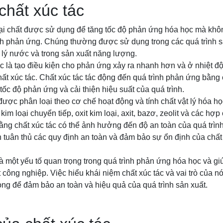
chất xúc tác
oại chất được sử dụng để tăng tốc độ phản ứng hóa học mà khôn
ình phản ứng. Chúng thường được sử dụng trong các quá trình s
ử lý nước và trong sản xuất năng lượng.
tác là tạo điều kiện cho phản ứng xảy ra nhanh hơn và ở nhiệt đ
ất xúc tác. Chất xúc tác tác động đến quá trình phản ứng bằng
tốc độ phản ứng và cải thiện hiệu suất của quá trình.
được phân loại theo cơ chế hoạt động và tính chất vật lý hóa họ
im loại chuyển tiếp, oxit kim loại, axit, bazơ, zeolit và các hợp
rằng chất xúc tác có thể ảnh hưởng đến độ an toàn của quá trìn
n tuân thủ các quy định an toàn và đảm bảo sự ổn định của chất
là một yếu tố quan trọng trong quá trình phản ứng hóa học và giú
t công nghiệp. Việc hiểu khái niệm chất xúc tác và vai trò của 
rọng để đảm bảo an toàn và hiệu quả của quá trình sản xuất.