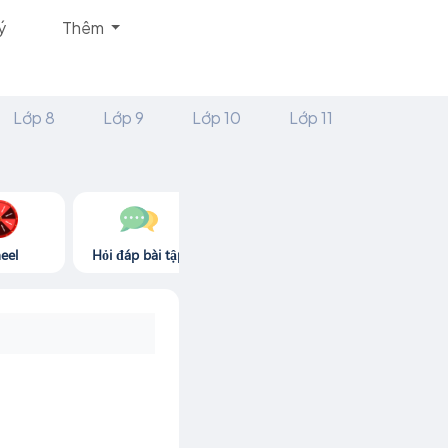
ý
Thêm
Lớp 8
Lớp 9
Lớp 10
Lớp 11
eel
Hỏi đáp bài tập
Góc thư giãn
Game365.