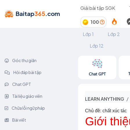
Giải bài tập SGK
Baitap
365
.com
100
Lớp 1
Lớp 2
Lớp 12
Góc thư giãn
Hỏi đáp bài tập
Chat GPT
Chat GPT
Tài liệu giáo viên
LEARN ANYTHING
Chữa lỗi ngữ pháp
Chủ đề: chất xúc tác
Giới thiệ
Bài viết