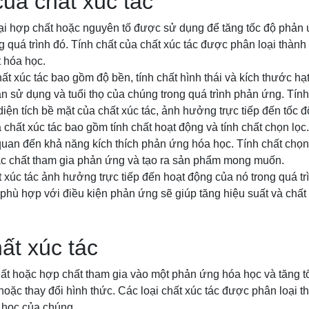
của chất xúc tác
loại hợp chất hoặc nguyên tố được sử dụng để tăng tốc độ phả
g quá trình đó. Tính chất của chất xúc tác được phân loại thành h
t hóa học.
hất xúc tác bao gồm độ bền, tính chất hình thái và kích thước hạ
an sử dụng và tuổi thọ của chúng trong quá trình phản ứng. Tính 
diện tích bề mặt của chất xúc tác, ảnh hưởng trực tiếp đến tốc 
 chất xúc tác bao gồm tính chất hoạt động và tính chất chọn lọc
 quan đến khả năng kích thích phản ứng hóa học. Tính chất chọn
ác chất tham gia phản ứng và tạo ra sản phẩm mong muốn.
t xúc tác ảnh hưởng trực tiếp đến hoạt động của nó trong quá t
 phù hợp với điều kiện phản ứng sẽ giúp tăng hiệu suất và chấ
hất xúc tác
hất hoặc hợp chất tham gia vào một phản ứng hóa học và tăng t
hoặc thay đổi hình thức. Các loại chất xúc tác được phân loại 
a học của chúng.