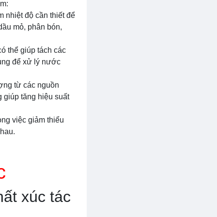
ồm:
 nhiệt độ cần thiết để
dầu mỏ, phân bón,
ó thể giúp tách các
ụng để xử lý nước
ượng từ các nguồn
 giúp tăng hiệu suất
ong việc giảm thiểu
nhau.
c
ất xúc tác