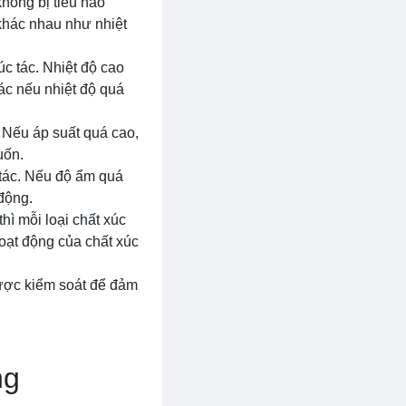
hông bị tiêu hao
 khác nhau như nhiệt
úc tác. Nhiệt độ cao
ác nếu nhiệt độ quá
. Nếu áp suất quá cao,
uốn.
 tác. Nếu độ ẩm quá
động.
hì mỗi loại chất xúc
hoạt động của chất xúc
được kiểm soát để đảm
ng