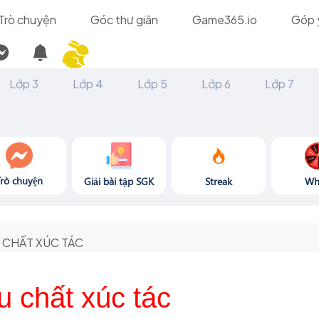
Trò chuyện
Góc thư giãn
Game365.io
Góp 
Lớp 3
Lớp 4
Lớp 5
Lớp 6
Lớp 7
Trò chuyện
Giải bài tập SGK
Streak
Wh
CHẤT XÚC TÁC
u chất xúc tác