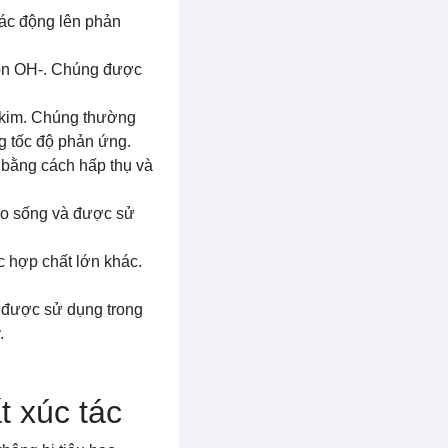
tác động lên phản
 ion OH-. Chúng được
i kim. Chúng thường
g tốc độ phản ứng.
g bằng cách hấp thụ và
bào sống và được sử
c hợp chất lớn khác.
à được sử dụng trong
.
t xúc tác