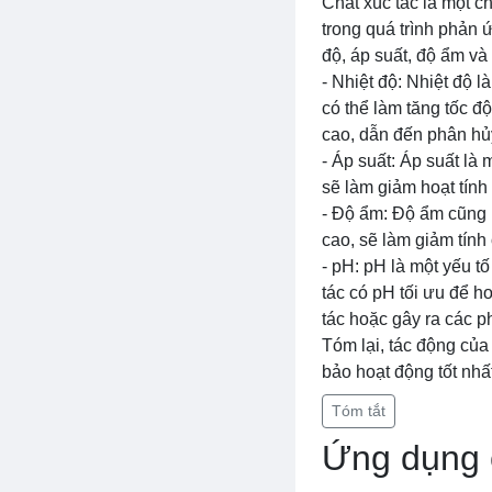
Chất xúc tác là một c
trong quá trình phản 
độ, áp suất, độ ẩm và
- Nhiệt độ: Nhiệt độ 
có thể làm tăng tốc đ
cao, dẫn đến phân hủy
- Áp suất: Áp suất là
sẽ làm giảm hoạt tín
- Độ ẩm: Độ ẩm cũng l
cao, sẽ làm giảm tính
- pH: pH là một yếu t
tác có pH tối ưu để h
tác hoặc gây ra các
Tóm lại, tác động của
bảo hoạt động tốt nhấ
Tóm tắt
Ứng dụng c