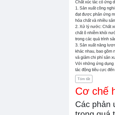
Chất xúc tác có ứng d
1. Sản xuất công nghi
đạt được phản ứng m
hóa chất và nhiều sả
2. Xử lý nước: Chất x
chất ô nhiễm khỏi nư
trong các quá trình s
3. Sản xuất năng lượ
khác nhau, bao gồm nă
và giảm chi phí sản x
Với những ứng dụng rộ
tác động tiêu cực đến
Tóm tắt
Cơ chế h
Các phản ứ
trong quá 