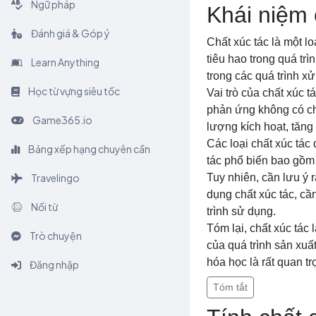
Ngữ pháp
Khái niệm 
Đánh giá & Góp ý
Chất xúc tác là một l
tiêu hao trong quá tr
Learn Anything
trong các quá trình x
Học từ vựng siêu tốc
Vai trò của chất xúc 
phản ứng không có ch
Game365.io
lượng kích hoạt, tăng 
Các loại chất xúc tác 
Bảng xếp hạng chuyên cần
tác phổ biến bao gồm k
Travelingo
Tuy nhiên, cần lưu ý 
dụng chất xúc tác, cầ
Nối từ
trình sử dụng.
Tóm lại, chất xúc tác 
Trò chuyện
của quá trình sản xuấ
hóa học là rất quan t
Đăng nhập
Tóm tắt