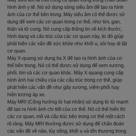
hình ảnh y tế. Nó sử dụng sóng siêu âm để tạo ra hình
ảnh của cơ thể bên trong. Máy siêu âm có thể được sử
dụng để xem các cơ quan trong cơ thể, như tim, gan,
thận và tử cung. Nó cung cấp thông tin về kích thước,
hình dạng và cấu trúc của các cơ quan này, từ đó giúp
phát hiện các vấn đề sức khỏe như khối u, sỏi hay dị tật
cơ quan.
Máy X-quang sử dụng tia X để tạo ra hình ảnh của cơ
thể bên trong. Nó có thể được sử dụng để xem xương,
phổi, tim và các cơ quan khác. Máy X-quang cung cấp
hình ảnh hai chiều của các cấu trúc trong cơ thể, giúp
phát hiện các vấn đề như gãy xương, viêm phổi hay
hiện tượng áp xe.
Máy MRI (Cộng hưởng từ hạt nhân) sử dụng từ từ mạnh
để tạo ra hình ảnh chi tiết của cơ thể. Nó có thể hiển thị
các cơ quan, mô và cấu trúc bên trong cơ thể một cách
rõ ràng. Máy MRI thường được sử dụng để chẩn đoán
các vấn đề về não, tủy sống, khối u và tổn thương trong