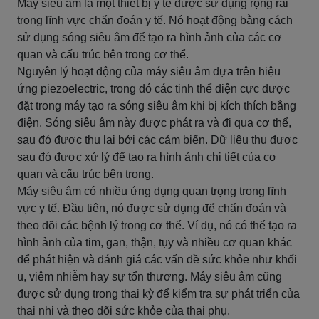
Máy siêu âm là một thiết bị y tế được sử dụng rộng rãi
trong lĩnh vực chẩn đoán y tế. Nó hoạt động bằng cách
sử dụng sóng siêu âm để tạo ra hình ảnh của các cơ
quan và cấu trúc bên trong cơ thể.
Nguyên lý hoạt động của máy siêu âm dựa trên hiệu
ứng piezoelectric, trong đó các tinh thể điện cực được
đặt trong máy tạo ra sóng siêu âm khi bị kích thích bằng
điện. Sóng siêu âm này được phát ra và đi qua cơ thể,
sau đó được thu lại bởi các cảm biến. Dữ liệu thu được
sau đó được xử lý để tạo ra hình ảnh chi tiết của cơ
quan và cấu trúc bên trong.
Máy siêu âm có nhiều ứng dụng quan trọng trong lĩnh
vực y tế. Đầu tiên, nó được sử dụng để chẩn đoán và
theo dõi các bệnh lý trong cơ thể. Ví dụ, nó có thể tạo ra
hình ảnh của tim, gan, thận, tụy và nhiều cơ quan khác
để phát hiện và đánh giá các vấn đề sức khỏe như khối
u, viêm nhiễm hay sự tổn thương. Máy siêu âm cũng
được sử dụng trong thai kỳ để kiểm tra sự phát triển của
thai nhi và theo dõi sức khỏe của thai phụ.