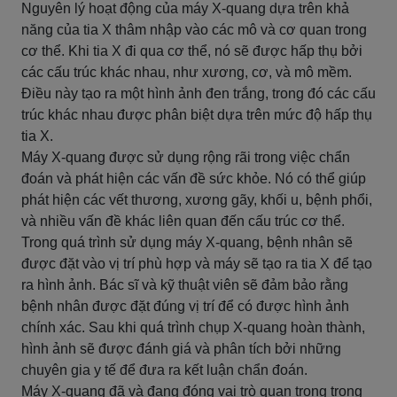
Nguyên lý hoạt động của máy X-quang dựa trên khả
năng của tia X thâm nhập vào các mô và cơ quan trong
cơ thể. Khi tia X đi qua cơ thể, nó sẽ được hấp thụ bởi
các cấu trúc khác nhau, như xương, cơ, và mô mềm.
Điều này tạo ra một hình ảnh đen trắng, trong đó các cấu
trúc khác nhau được phân biệt dựa trên mức độ hấp thụ
tia X.
Máy X-quang được sử dụng rộng rãi trong việc chẩn
đoán và phát hiện các vấn đề sức khỏe. Nó có thể giúp
phát hiện các vết thương, xương gãy, khối u, bệnh phổi,
và nhiều vấn đề khác liên quan đến cấu trúc cơ thể.
Trong quá trình sử dụng máy X-quang, bệnh nhân sẽ
được đặt vào vị trí phù hợp và máy sẽ tạo ra tia X để tạo
ra hình ảnh. Bác sĩ và kỹ thuật viên sẽ đảm bảo rằng
bệnh nhân được đặt đúng vị trí để có được hình ảnh
chính xác. Sau khi quá trình chụp X-quang hoàn thành,
hình ảnh sẽ được đánh giá và phân tích bởi những
chuyên gia y tế để đưa ra kết luận chẩn đoán.
Máy X-quang đã và đang đóng vai trò quan trọng trong