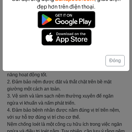
Nệm chống loét có thiết kế đặc biệt để giảm áp lực lên
đẹp hơn trên điện thoại.
các vùng da nhạy cảm và giữ cho luồng máu tuần hoàn
tốt. Chúng thường được làm từ các vật liệu mềm mại và
có khả năng phân tán áp lực, như bọt biển hay gel
silicon. Nệm chống loét cũng có các tính năng như hỗ
trợ hình dạng cơ thể, giảm ma sát và hút ẩm để giữ da
khô ráo.
Để sử dụng nệm chống loét hiệu quả, cần tuân thủ các
hướng dẫn sau:
Đóng
1. Kiểm tra và bảo trì nệm đúng cách để đảm bảo tính
năng hoạt động tốt.
2. Đảm bảo nệm được đặt và thắt chặt trên bề mặt
giường một cách an toàn.
3. Vệ sinh và làm sạch nệm thường xuyên để ngăn
ngừa vi khuẩn và nấm phát triển.
4. Đảm bảo bệnh nhân được nằm đúng vị trí trên nệm,
với sự hỗ trợ đúng vị trí cho cơ thể.
Nệm chống loét là một công cụ hữu ích trong việc ngăn
ngừa và điều trị loét nằm. Tuy nhiên, cần lưu ý rằng nệm