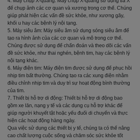
4. Máy chụp X-quang: Máy chụp X-quang sử dụng tia X
để chụp ảnh các cơ quan và xương trong cơ thể. Chúng
giúp phát hiện các vấn đề sức khỏe, như xương gãy,
khối u hay các bệnh lý nội tạng.
5. Máy siêu âm: Máy siêu âm sử dụng sóng siêu âm để
tạo ra hình ảnh của các cơ quan và mô trong cơ thể.
Chúng được sử dụng để chẩn đoán và theo dõi các vấn
đề sức khỏe, như thai nghén, bệnh tim, hay các bệnh lý
nội tạng khác.
6. Máy điện tim: Máy điện tim được sử dụng để phục hồi
nhịp tim bất thường. Chúng tạo ra các xung điện nhằm
điều chỉnh nhịp tim và duy trì sự hoạt động bình thường
của tim.
7. Thiết bị hỗ trợ di động: Thiết bị hỗ trợ di động bao
gồm xe lăn, nạng y tế và các dụng cụ hỗ trợ khác để
giúp người khuyết tật hoặc yếu đuối di chuyển và thực
hiện các hoạt động hàng ngày.
Qua việc sử dụng các thiết bị y tế, chúng ta có thể nâng
cao chất lượng cuộc sống và chăm sóc sức khỏe tốt