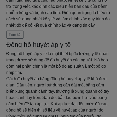
đánh giá hiệu quả của liệu pháp. Nhiệt kế y tế cũng hỗ
trợ trong việc xác định các biểu hiện ban đầu của bệnh
nhiễm trùng và bệnh cấp tính. Điều quan trọng là hiểu rõ
cách sử dụng nhiệt kế y tế và làm chính xác quy trình đo
nhiệt độ để có kết quả chính xác và đáng tin cậy.
Tóm tắt
Đồng hồ huyết áp y tế
Đồng hồ huyết áp y tế là một thiết bị đo lường y tế quan
trọng được sử dụng để đo huyết áp của người. Nó bao
gồm hai phần chính là một bộ đo áp suất và một bộ đo
nhịp tim.
Cách đo huyết áp bằng đồng hồ huyết áp y tế khá đơn
giản. Đầu tiên, người sử dụng cần đặt một băng cảm
biến xung quanh cánh tay, thường là xung quanh cổ tay
hoặc cánh tay trên. Sau đó, bắt đầu bơm hơi vào băng
cảm biến để tạo áp lực. Khi áp lực đạt đến mức đủ cao,
đồng hồ sẽ hiển thị số liệu về huyết áp của người đo.
Đồng thời, nó cũng sẽ ghi lại nhịp tim của người đo.