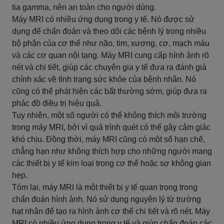
tia gamma, nên an toàn cho người dùng.
Máy MRI có nhiều ứng dụng trong y tế. Nó được sử
dụng để chẩn đoán và theo dõi các bệnh lý trong nhiều
bộ phận của cơ thể như não, tim, xương, cơ, mạch máu
và các cơ quan nội tạng. Máy MRI cung cấp hình ảnh rõ
nét và chi tiết, giúp các chuyên gia y tế đưa ra đánh giá
chính xác về tình trạng sức khỏe của bệnh nhân. Nó
cũng có thể phát hiện các bất thường sớm, giúp đưa ra
phác đồ điều trị hiệu quả.
Tuy nhiên, một số người có thể không thích môi trường
trong máy MRI, bởi vì quá trình quét có thể gây cảm giác
khó chịu. Đồng thời, máy MRI cũng có một số hạn chế,
chẳng hạn như không thích hợp cho những người mang
các thiết bị y tế kim loại trong cơ thể hoặc sợ không gian
hẹp.
Tóm lại, máy MRI là một thiết bị y tế quan trọng trong
chẩn đoán hình ảnh. Nó sử dụng nguyên lý từ trường
hạt nhân để tạo ra hình ảnh cơ thể chi tiết và rõ nét. Máy
MRI có nhiều ứng dụng trong y tế và giúp chẩn đoán các