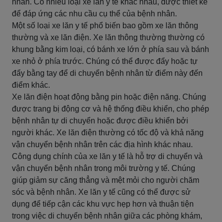
nhân. Có nhiều loại xe lăn y tế khác nhau, được thiết kế
để đáp ứng các nhu cầu cụ thể của bệnh nhân.
Một số loại xe lăn y tế phổ biến bao gồm xe lăn thông
thường và xe lăn điện. Xe lăn thông thường thường có
khung bằng kim loại, có bánh xe lớn ở phía sau và bánh
xe nhỏ ở phía trước. Chúng có thể được đẩy hoặc tự
đẩy bằng tay để di chuyển bệnh nhân từ điểm này đến
điểm khác.
Xe lăn điện hoạt động bằng pin hoặc điện năng. Chúng
được trang bị động cơ và hệ thống điều khiển, cho phép
bệnh nhân tự di chuyển hoặc được điều khiển bởi
người khác. Xe lăn điện thường có tốc độ và khả năng
vận chuyển bệnh nhân trên các địa hình khác nhau.
Công dụng chính của xe lăn y tế là hỗ trợ di chuyển và
vận chuyển bệnh nhân trong môi trường y tế. Chúng
giúp giảm sự căng thẳng và mệt mỏi cho người chăm
sóc và bệnh nhân. Xe lăn y tế cũng có thể được sử
dụng để tiếp cận các khu vực hẹp hơn và thuận tiện
trong việc di chuyển bệnh nhân giữa các phòng khám,