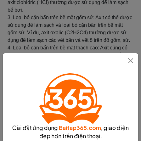
axit clohidric (HCl) thường được sử dụng để làm sạch
bể bơi.
3. Loại bỏ cặn bẩn trên bề mặt gốm sứ: Axit có thể được
sử dụng để làm sạch và loại bỏ cặn bẩn trên bề mặt
gốm sứ. Ví dụ, axit oxalic (C2H2O4) thường được sử
dụng để làm sạch các vết bẩn và vết ố trên đồ gốm, sứ.
4. Loại bỏ cặn bẩn trên bề mặt thạch cao: Axit cũng có
thể được sử dụng để làm sạch bề mặt thạch cao bằng
cách loại bỏ các cặn bẩn và vết bẩn. Ví dụ, axit sulfuric
(H2SO4) thường được sử dụng để làm sạch bề mặt
thạch cao trước khi sơn hoặc trang trí.
Tóm lại, axit có tác dụng trong việc làm sạch các bề mặt
kim loại và loại bỏ cặn bẩn. Việc sử dụng axit trong quá
trình làm sạch đòi hỏi cẩn thận và sự biết cách để đảm
bảo an toàn và hiệu quả.
Tóm tắt
Cài đặt ứng dụng
Baitap365.com
, giao diện
Tác dụng với axit trong công
đẹp hơn trên điện thoại.