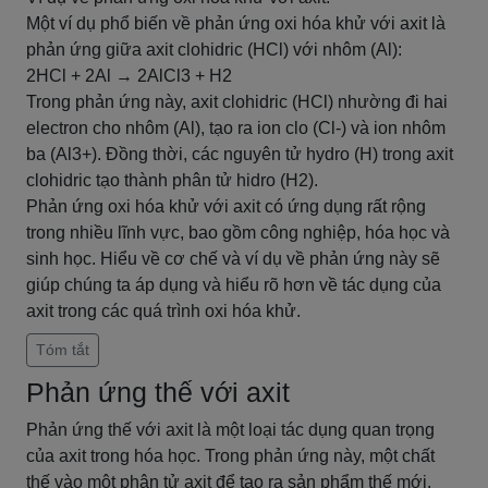
Một ví dụ phổ biến về phản ứng oxi hóa khử với axit là
phản ứng giữa axit clohidric (HCl) với nhôm (Al):
2HCl + 2Al → 2AlCl3 + H2
Trong phản ứng này, axit clohidric (HCl) nhường đi hai
electron cho nhôm (Al), tạo ra ion clo (Cl-) và ion nhôm
ba (Al3+). Đồng thời, các nguyên tử hydro (H) trong axit
clohidric tạo thành phân tử hidro (H2).
Phản ứng oxi hóa khử với axit có ứng dụng rất rộng
trong nhiều lĩnh vực, bao gồm công nghiệp, hóa học và
sinh học. Hiểu về cơ chế và ví dụ về phản ứng này sẽ
giúp chúng ta áp dụng và hiểu rõ hơn về tác dụng của
axit trong các quá trình oxi hóa khử.
Tóm tắt
Phản ứng thế với axit
Phản ứng thế với axit là một loại tác dụng quan trọng
của axit trong hóa học. Trong phản ứng này, một chất
thế vào một phân tử axit để tạo ra sản phẩm thế mới.