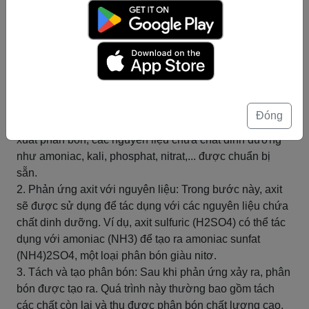
nghiệp sản xuất phân bón
Tác dụng với axit trong công nghiệp sản xuất phân bón:
Trong quá trình sản xuất phân bón, axit được sử dụng
để tác dụng với các nguyên liệu chứa chất dinh dưỡng
để tạo ra phân bón có hiệu quả.
Quá trình tạo phân bón bằng cách tác dụng axit thường
bao gồm các bước sau:
Đóng
1. Chuẩn bị nguyên liệu: Trước khi bắt đầu quá trình sản
xuất phân bón, các nguyên liệu chứa chất dinh dưỡng
như amoniac, kali, phosphat, nitrat,... được chuẩn bị
sẵn.
2. Phản ứng axit với nguyên liệu: Trong bước này, axit
sẽ được sử dụng để tác dụng với các nguyên liệu chứa
chất dinh dưỡng. Ví dụ, axit sulfuric (H2SO4) có thể tác
dụng với amoniac (NH3) để tạo ra amoniac sunfat
(NH4)2SO4, một loại phân bón giàu nitơ.
3. Tách và tạo phân bón: Sau khi phản ứng xảy ra, phân
bón được tạo ra. Quá trình này thường bao gồm tách
các chất còn lại và thu được phân bón chất lượng cao.