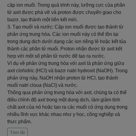
cặp ion muối. Trong quá trình này, lưỡng cực của phân
tử axit được phá vỡ và proton được chuyển giao cho
bazơ, tạo thành một liên kết mới.
3. Tạo muối và nước: Cặp ion muối được tạo thành từ
phản ứng trung hòa. Các ion muối này có thể tồn tại
trong dung dịch dưới dạng các ion riêng lẻ hoặc kết tủa
thành các phần tử muối. Proton nhận được từ axit kết
hợp với một số phần tử nước để tạo ra nước.
Ví dụ về phản ứng trung hòa với axit là phản ứng giữa
axit clohidric (HCl) và bazơ natri hydroxit (NaOH). Trong
phản ứng này, NaOH nhận proton từ HCl, tạo thành
muối natri cloua (NaCl) và nước.
Thông qua phản ứng trung hòa với axit, chúng ta có thể
điều chỉnh độ axit trong một dung dịch, làm giảm tính
chất axit của nó hoặc tạo ra các muối có ứng dụng trong
nhiều lĩnh vực khác nhau như y học, công nghiệp và
thực phẩm.
Tóm tắt