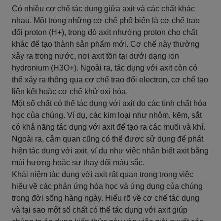
Có nhiều cơ chế tác dụng giữa axit và các chất khác
nhau. Một trong những cơ chế phổ biến là cơ chế trao
đổi proton (H+), trong đó axit nhường proton cho chất
khác để tạo thành sản phẩm mới. Cơ chế này thường
xảy ra trong nước, nơi axit tồn tại dưới dạng ion
hydronium (H3O+). Ngoài ra, tác dụng với axit còn có
thể xảy ra thông qua cơ chế trao đổi electron, cơ chế tạo
liên kết hoặc cơ chế khử oxi hóa.
Một số chất có thể tác dụng với axit do các tính chất hóa
học của chúng. Ví dụ, các kim loại như nhôm, kẽm, sắt
có khả năng tác dụng với axit để tạo ra các muối và khí.
Ngoài ra, cảm quan cũng có thể được sử dụng để phát
hiện tác dụng với axit, ví dụ như việc nhận biết axit bằng
mùi hương hoặc sự thay đổi màu sắc.
Khái niệm tác dụng với axit rất quan trọng trong việc
hiểu về các phản ứng hóa học và ứng dụng của chúng
trong đời sống hàng ngày. Hiểu rõ về cơ chế tác dụng
và tại sao một số chất có thể tác dụng với axit giúp