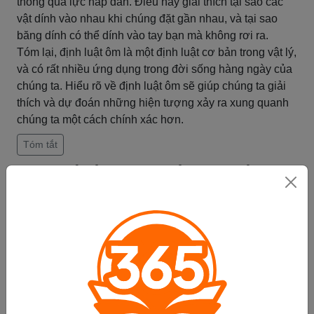
thông qua lực hấp dẫn. Điều này giải thích tại sao các
vật dính vào nhau khi chúng đặt gần nhau, và tại sao
băng dính có thể dính vào tay bạn mà không rơi ra.
Tóm lại, định luật ôm là một định luật cơ bản trong vật lý,
và có rất nhiều ứng dụng trong đời sống hàng ngày của
chúng ta. Hiểu rõ về định luật ôm sẽ giúp chúng ta giải
thích và dự đoán những hiện tượng xảy ra xung quanh
chúng ta một cách chính xác hơn.
Tóm tắt
Định luật ôm trong công nghiệp
Định luật ôm là một định luật vật lý cơ bản, có ứng dụng
rất rộng trong đời sống và công nghiệp. Trong công
nghiệp, định luật ôm được áp dụng trong nhiều lĩnh vực
khác nhau.
Trong thiết kế máy móc, định luật ôm giúp các kỹ sư có
thể tính toán và đánh giá các lực tác động lên các bộ
phận của máy móc. Các bộ phận này được thiết kế để
có thể chịu được các lực tác động này mà không bị hư