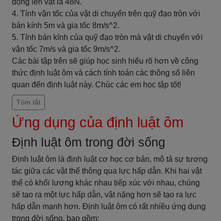
động lên vật là 48N.
4. Tính vận tốc của vật di chuyển trên quỹ đạo tròn với
bán kính 5m và gia tốc 8m/s^2.
5. Tính bán kính của quỹ đạo tròn mà vật di chuyển với
vận tốc 7m/s và gia tốc 9m/s^2.
Các bài tập trên sẽ giúp học sinh hiểu rõ hơn về công
thức định luật ôm và cách tính toán các thông số liên
quan đến định luật này. Chúc các em học tập tốt!
Tóm tắt
Ứng dụng của định luật ôm
Định luật ôm trong đời sống
Định luật ôm là định luật cơ học cơ bản, mô tả sự tương
tác giữa các vật thể thông qua lực hấp dẫn. Khi hai vật
thể có khối lượng khác nhau tiếp xúc với nhau, chúng
sẽ tạo ra một lực hấp dẫn, vật nặng hơn sẽ tạo ra lực
hấp dẫn mạnh hơn. Định luật ôm có rất nhiều ứng dụng
trong đời sống, bao gồm: