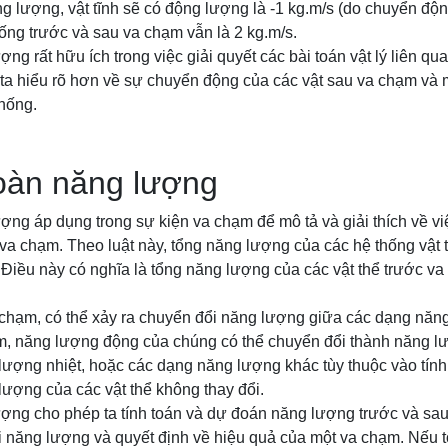
ng lượng, vật tĩnh sẽ có động lượng là -1 kg.m/s (do chuyển đ
ống trước và sau va chạm vẫn là 2 kg.m/s.
ng rất hữu ích trong việc giải quyết các bài toán vật lý liên qu
ta hiểu rõ hơn về sự chuyển động của các vật sau va chạm và 
hống.
toàn năng lượng
ợng áp dụng trong sự kiện va chạm để mô tả và giải thích về v
 va chạm. Theo luật này, tổng năng lượng của các hệ thống vật 
Điều này có nghĩa là tổng năng lượng của các vật thể trước va
 chạm, có thể xảy ra chuyển đổi năng lượng giữa các dạng năn
hạm, năng lượng động của chúng có thể chuyển đổi thành năng l
lượng nhiệt, hoặc các dạng năng lượng khác tùy thuộc vào tính
lượng của các vật thể không thay đổi.
ợng cho phép ta tính toán và dự đoán năng lượng trước và sau
i năng lượng và quyết định về hiệu quả của một va chạm. Nếu 