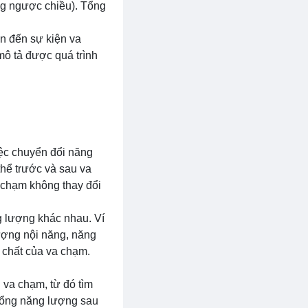
ộng ngược chiều). Tổng
an đến sự kiện va
mô tả được quá trình
iệc chuyển đổi năng
thể trước và sau va
 chạm không thay đổi
g lượng khác nhau. Ví
ượng nội năng, năng
 chất của va chạm.
 va chạm, từ đó tìm
tổng năng lượng sau