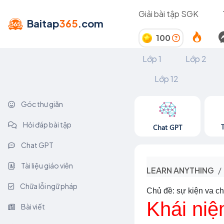
Giải bài tập SGK
Baitap
365
.com
100
Lớp 1
Lớp 2
Lớp 12
Góc thư giãn
Hỏi đáp bài tập
Chat GPT
Chat GPT
Tài liệu giáo viên
LEARN ANYTHING
Chữa lỗi ngữ pháp
Chủ đề: sự kiện va c
Khái niệ
Bài viết