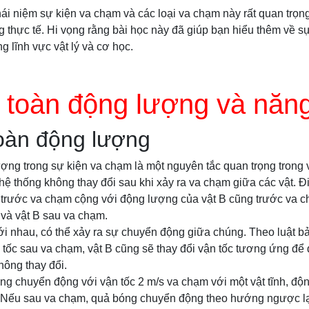
ái niệm sự kiện va chạm và các loại va chạm này rất quan trọng
 thực tế. Hi vọng rằng bài học này đã giúp bạn hiểu thêm về s
g lĩnh vực vật lý và cơ học.
 toàn động lượng và năn
toàn động lượng
ợng trong sự kiện va chạm là một nguyên tắc quan trọng trong vậ
ệ thống không thay đổi sau khi xảy ra va chạm giữa các vật. Đi
 trước va chạm cộng với động lượng của vật B cũng trước va 
 và vật B sau va chạm.
ới nhau, có thể xảy ra sự chuyển động giữa chúng. Theo luật b
n tốc sau va chạm, vật B cũng sẽ thay đổi vận tốc tương ứng đ
hông thay đổi.
ng chuyển động với vận tốc 2 m/s va chạm với một vật tĩnh, đ
. Nếu sau va chạm, quả bóng chuyển động theo hướng ngược lại