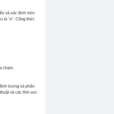
iểu và xác định mức
u là "e". Công thức
va chạm.
 định lượng và phân
thuật và các lĩnh vực