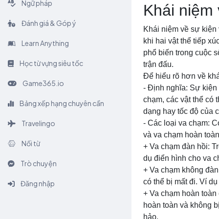
Ngữ pháp
Khái niệm 
Đánh giá & Góp ý
Khái niệm về sự kiện 
khi hai vật thể tiếp 
Learn Anything
phổ biến trong cuộc 
Học từ vựng siêu tốc
trận đấu.
Để hiểu rõ hơn về khá
Game365.io
- Định nghĩa: Sự kiện 
chạm, các vật thể có t
Bảng xếp hạng chuyên cần
dạng hay tốc độ của 
Travelingo
- Các loại va chạm: C
và va chạm hoàn toàn
Nối từ
+ Va chạm đàn hồi: Tr
dụ điển hình cho va c
Trò chuyện
+ Va chạm không đàn 
có thể bị mất đi. Ví 
Đăng nhập
+ Va chạm hoàn toàn 
hoàn toàn và không bị
hảo.