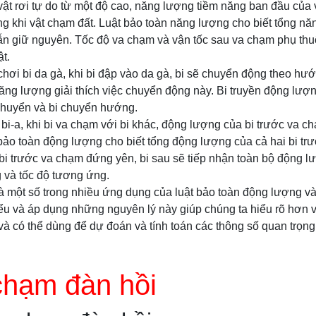
 vật rơi tự do từ một độ cao, năng lượng tiềm năng ban đầu của
g khi vật chạm đất. Luật bảo toàn năng lượng cho biết tổng n
 vẫn giữ nguyên. Tốc độ va chạm và vận tốc sau va chạm phụ th
t.
ò chơi bi da gà, khi bi đập vào da gà, bi sẽ chuyển động theo hư
ăng lượng giải thích việc chuyển động này. Bi truyền động lượ
 chuyển và bi chuyển hướng.
ơi bi-a, khi bi va chạm với bi khác, động lượng của bi trước va 
bảo toàn động lượng cho biết tổng động lượng của cả hai bi tr
i trước va chạm đứng yên, bi sau sẽ tiếp nhận toàn bộ động l
 và tốc độ tương ứng.
là một số trong nhiều ứng dụng của luật bảo toàn động lượng v
iểu và áp dụng những nguyên lý này giúp chúng ta hiểu rõ hơn 
 và có thể dùng để dự đoán và tính toán các thông số quan trọng
chạm đàn hồi