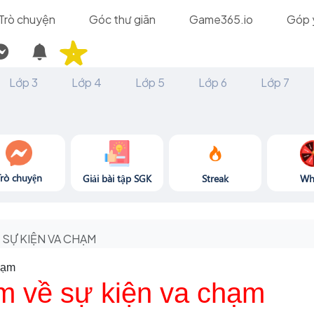
Trò chuyện
Góc thư giãn
Game365.io
Góp 
Lớp 3
Lớp 4
Lớp 5
Lớp 6
Lớp 7
Trò chuyện
Giải bài tập SGK
Streak
Wh
SỰ KIỆN VA CHẠM
hạm
m về sự kiện va chạm