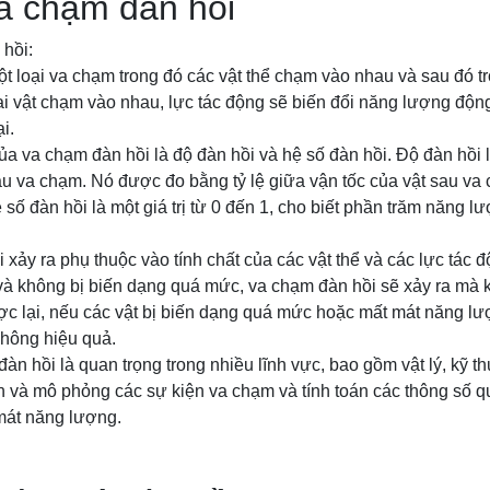
a chạm đàn hồi
 hồi:
t loại va chạm trong đó các vật thể chạm vào nhau và sau đó trở 
ai vật chạm vào nhau, lực tác động sẽ biến đổi năng lượng độ
i.
a va chạm đàn hồi là độ đàn hồi và hệ số đàn hồi. Độ đàn hồi 
u sau va chạm. Nó được đo bằng tỷ lệ giữa vận tốc của vật sau va
 số đàn hồi là một giá trị từ 0 đến 1, cho biết phần trăm năng l
xảy ra phụ thuộc vào tính chất của các vật thể và các lực tác 
t và không bị biến dạng quá mức, va chạm đàn hồi sẽ xảy ra mà
c lại, nếu các vật bị biến dạng quá mức hoặc mất mát năng lư
không hiệu quả.
àn hồi là quan trọng trong nhiều lĩnh vực, bao gồm vật lý, kỹ th
 và mô phỏng các sự kiện va chạm và tính toán các thông số q
mát năng lượng.