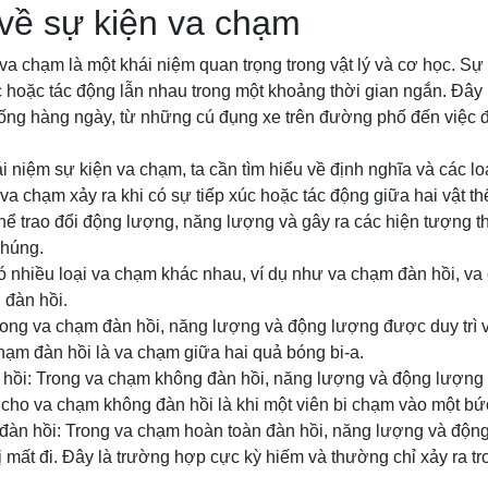
về sự kiện va chạm
va chạm là một khái niệm quan trọng trong vật lý và cơ học. Sự
xúc hoặc tác động lẫn nhau trong một khoảng thời gian ngắn. Đây
sống hàng ngày, từ những cú đụng xe trên đường phố đến việc 
i niệm sự kiện va chạm, ta cần tìm hiểu về định nghĩa và các lo
va chạm xảy ra khi có sự tiếp xúc hoặc tác động giữa hai vật th
hể trao đổi động lượng, năng lượng và gây ra các hiện tượng thay
chúng.
ó nhiều loại va chạm khác nhau, ví dụ như va chạm đàn hồi, v
 đàn hồi.
ong va chạm đàn hồi, năng lượng và động lượng được duy trì và
hạm đàn hồi là va chạm giữa hai quả bóng bi-a.
hồi: Trong va chạm không đàn hồi, năng lượng và động lượng 
dụ cho va chạm không đàn hồi là khi một viên bi chạm vào một bứ
đàn hồi: Trong va chạm hoàn toàn đàn hồi, năng lượng và động
 mất đi. Đây là trường hợp cực kỳ hiếm và thường chỉ xảy ra tr