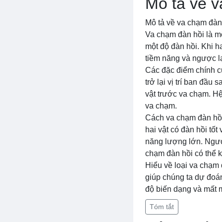
Mô tả về v
Mô tả về va chạm đàn
Va chạm đàn hồi là mộ
một độ đàn hồi. Khi h
tiềm năng và ngược lạ
Các đặc điểm chính củ
trở lại vị trí ban đầ
vật trước va chạm. Hệ
va chạm.
Cách va chạm đàn hồi 
hai vật có đàn hồi tố
năng lượng lớn. Ngượ
chạm đàn hồi có thể 
Hiểu về loại va chạm đ
giúp chúng ta dự đoán
độ biến dạng và mất 
Tóm tắt