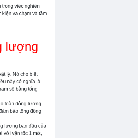
 trong việc nghiên
ự kiện va chạm và tầm
g lượng
t lý. Nó cho biết
ều này có nghĩa là
chạm sẽ bằng tổng
ảo toàn động lượng,
ể đảm bảo tổng động
ộng lượng ban đầu của
 với vận tốc 1 m/s,