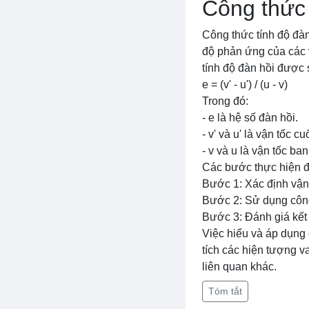
Công thức 
Công thức tính độ đàn
độ phản ứng của các v
tính độ đàn hồi được
e = (v' - u') / (u - v)
Trong đó:
- e là hệ số đàn hồi.
- v' và u' là vận tốc 
- v và u là vận tốc b
Các bước thực hiện để
Bước 1: Xác định vận 
Bước 2: Sử dụng công 
Bước 3: Đánh giá kết 
Việc hiểu và áp dụng 
tích các hiện tượng v
liên quan khác.
Tóm tắt