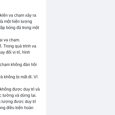
 kiện va chạm xảy ra
 là một hiện tượng
đập bóng đá trong một
ại va chạm.
ể. Trong quá trình va
 đổi vị trí, hình
a chạm không đàn hồi
 không bị mất đi. Ví
không được duy trì và
c tường và dừng lại.
 lượng được duy trì
ong điều kiện hoàn