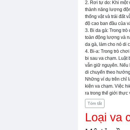
2. Rơi tự do: Khi một
thành năng lượng độn
thống vật và trái đất
độ cao ban đầu của vậ
3. Bi da gà: Trong tr
toàn động lượng và n
da gà, làm cho nó di
4. Bi-a: Trong trò ch
bi sau va chạm. Luật 
vẫn giữ nguyên. Nếu b
di chuyển theo hướng
Những ví dụ trên chỉ 
kiện va chạm. Việc h
ra trong thế giới thực
Tóm tắt
Loại va 