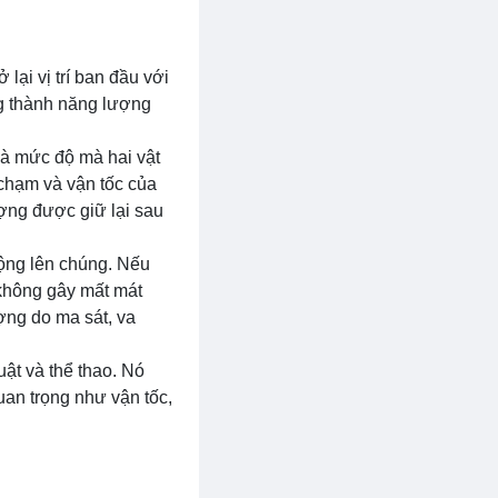
lại vị trí ban đầu với
ng thành năng lượng
là mức độ mà hai vật
 chạm và vận tốc của
ượng được giữ lại sau
động lên chúng. Nếu
 không gây mất mát
ợng do ma sát, va
uật và thể thao. Nó
uan trọng như vận tốc,