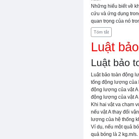
Những hiểu biết về kh
cứu và ứng dụng trong
quan trọng của nó tron
Tóm tắt
Luật bảo
Luật bảo 
Luật bảo toàn động lư
tổng động lượng của h
động lượng của vật A
động lượng của vật A
Khi hai vật va chạm v
nếu vật A thay đổi vậ
lượng của hệ thống k
Ví dụ, nếu một quả bó
quả bóng là 2 kg.m/s