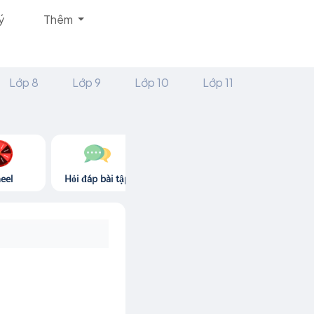
ý
Thêm
Lớp 8
Lớp 9
Lớp 10
Lớp 11
eel
Hỏi đáp bài tập
Góc thư giãn
Game365.