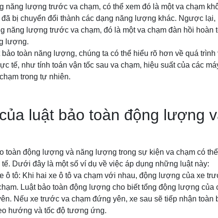
g năng lượng trước va chạm, có thể xem đó là một va chạm khô
đã bị chuyển đổi thành các dạng năng lượng khác. Ngược lại,
g năng lượng trước va chạm, đó là một va chạm đàn hồi hoàn t
g lượng.
 bảo toàn năng lượng, chúng ta có thể hiểu rõ hơn về quá trìn
hực tế, như tính toán vận tốc sau va chạm, hiệu suất của các má
chạm trong tự nhiên.
của luật bảo toàn động lượng 
o toàn động lượng và năng lượng trong sự kiện va chạm có thể
 tế. Dưới đây là một số ví dụ về việc áp dụng những luật này:
e ô tô: Khi hai xe ô tô va chạm với nhau, động lượng của xe t
chạm. Luật bảo toàn động lượng cho biết tổng động lượng của c
ên. Nếu xe trước va chạm đứng yên, xe sau sẽ tiếp nhận toàn
heo hướng và tốc độ tương ứng.