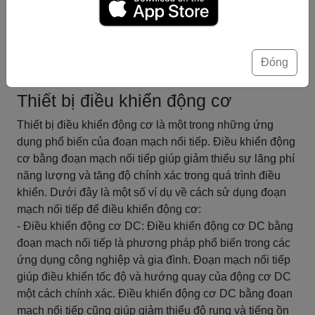
tiếp để tạo ra bộ điều khiển tốc độ là một cách đơn giản
và hiệu quả để điều chỉnh tốc độ quay của các thiết bị
điện tử.
Đóng
Tóm tắt
Thiết bị điều khiển động cơ
Thiết bị điều khiển động cơ là một trong những ứng
dụng phổ biến của đoạn mạch nối tiếp. Điều khiển động
cơ bằng đoạn mạch nối tiếp giúp giảm thiểu sự lãng phí
năng lượng và tăng độ chính xác trong quá trình điều
khiển. Dưới đây là một số ví dụ về cách sử dụng đoạn
mạch nối tiếp để điều khiển động cơ:
- Điều khiển động cơ DC: Điều khiển động cơ DC bằng
đoạn mạch nối tiếp là phương pháp phổ biến trong các
ứng dụng công nghiệp và gia đình. Đoạn mạch nối tiếp
giúp điều khiển tốc độ và hướng quay của động cơ DC
một cách chính xác. Điều khiển động cơ DC bằng đoạn
mạch nối tiếp cũng giúp giảm thiểu độ rung và tiếng ồn