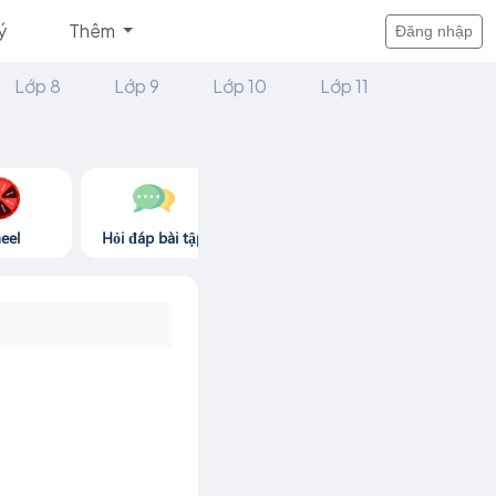
ý
Thêm
Đăng nhập
Lớp 8
Lớp 9
Lớp 10
Lớp 11
eel
Hỏi đáp bài tập
Góc thư giãn
Game365.