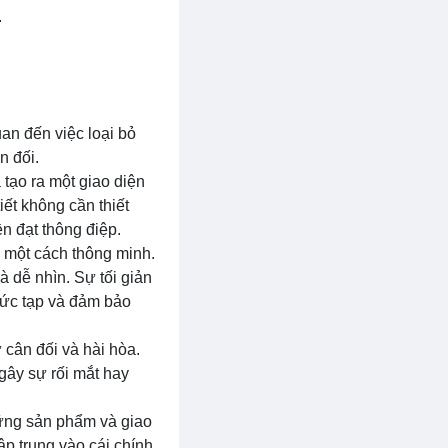
.
uan đến việc loại bỏ
n đối.
 tạo ra một giao diện
ết không cần thiết
ền đạt thông điệp.
g một cách thông minh.
à dễ nhìn. Sự tối giản
hức tạp và đảm bảo
ự cân đối và hài hòa.
 gây sự rối mắt hay
những sản phẩm và giao
ập trung vào cái chính