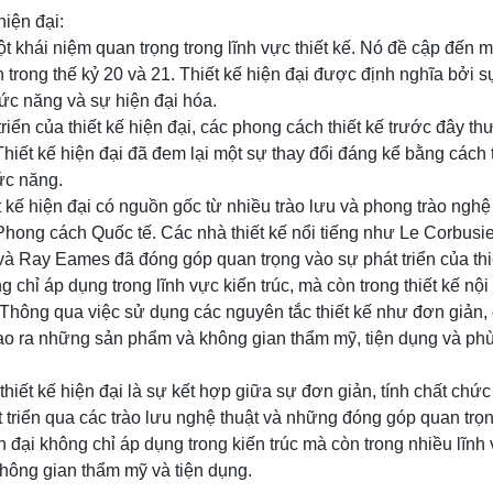
hiện đại:
ột khái niệm quan trọng trong lĩnh vực thiết kế. Nó đề cập đến 
n trong thế kỷ 20 và 21. Thiết kế hiện đại được định nghĩa bởi s
hức năng và sự hiện đại hóa.
riển của thiết kế hiện đại, các phong cách thiết kế trước đây th
 Thiết kế hiện đại đã đem lại một sự thay đổi đáng kể bằng cách 
ức năng.
ết kế hiện đại có nguồn gốc từ nhiều trào lưu và phong trào ngh
Phong cách Quốc tế. Các nhà thiết kế nổi tiếng như Le Corbusi
à Ray Eames đã đóng góp quan trọng vào sự phát triển của thiế
g chỉ áp dụng trong lĩnh vực kiến trúc, mà còn trong thiết kế nội 
 Thông qua việc sử dụng các nguyên tắc thiết kế như đơn giản,
i tạo ra những sản phẩm và không gian thẩm mỹ, tiện dụng và p
thiết kế hiện đại là sự kết hợp giữa sự đơn giản, tính chất chứ
 triển qua các trào lưu nghệ thuật và những đóng góp quan trọn
ện đại không chỉ áp dụng trong kiến trúc mà còn trong nhiều lĩnh
ông gian thẩm mỹ và tiện dụng.