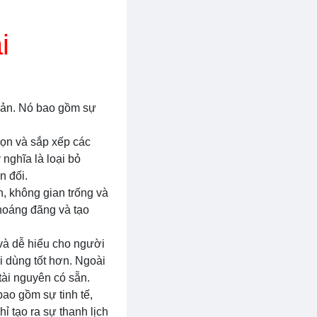
i
 bản. Nó bao gồm sự
chọn và sắp xếp các
nghĩa là loại bỏ
n đối.
h, không gian trống và
thoáng đãng và tạo
g và dễ hiểu cho người
i dùng tốt hơn. Ngoài
tài nguyên có sẵn.
bao gồm sự tinh tế,
ỉ tạo ra sự thanh lịch