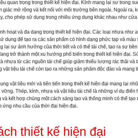
iệu quan trọng trong thiết kế hiện đại. Kính mang lại sự trong s
m giác mở rộng và kết nối với môi trường bên ngoài. Ngoài ra, 
áy, cho phép sử dụng trong nhiều ứng dụng khác nhau như cửa 
inh hoạt và đa dạng trong thiết kế hiện đại. Các loại nhựa như a
ử dụng để tạo ra các sản phẩm có hình dạng phức tạp và màu
lại sự ảnh hưởng của thời tiết và có thể tái chế, tạo ra sự bền 
đang trở thành một xu hướng phổ biến trong thiết kế hiện đại. Sử
à nhựa từ các nguồn tái chế giúp giảm thiểu lượng rác thải và t
g vật liệu tái chế còn tạo ra những sản phẩm độc đáo và mang t
ụng vật liệu mới và tiên tiến trong thiết kế hiện đại mang lại nhữ
vững. Thép, kính, nhựa và vật liệu tái chế là những ví dụ điển
g và kết hợp chúng một cách sáng tạo và thông minh có thể tạ
p ứng nhu cầu của thời đại hiện đại.
ch thiết kế hiện đại