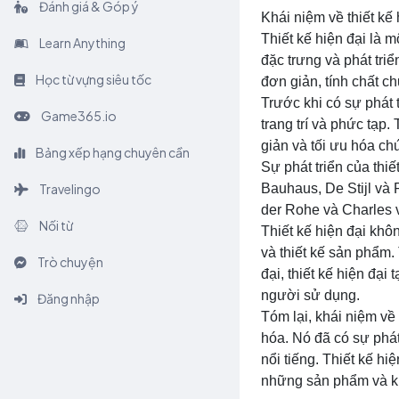
Đánh giá & Góp ý
Khái niệm về thiết kế 
Thiết kế hiện đại là m
Learn Anything
đặc trưng và phát triể
Học từ vựng siêu tốc
đơn giản, tính chất c
Trước khi có sự phát t
Game365.io
trang trí và phức tạp.
giản và tối ưu hóa ch
Bảng xếp hạng chuyên cần
Sự phát triển của thi
Travelingo
Bauhaus, De Stijl và 
der Rohe và Charles v
Nối từ
Thiết kế hiện đại khôn
và thiết kế sản phẩm.
Trò chuyện
đại, thiết kế hiện đạ
người sử dụng.
Đăng nhập
Tóm lại, khái niệm về 
hóa. Nó đã có sự phát
nổi tiếng. Thiết kế hi
những sản phẩm và kh