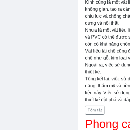
Kính cũng là một vật l
không gian, tạo ra cả
chịu lực và chống ch
dựng và nội thất.
Nhựa là một vật liệu l
và PVC có thể được s
còn có khả năng chống 
Vật liệu tái chế cũng 
chế như gỗ, kim loại v
Ngoài ra, việc sử dụn
thiết kế.
Tổng kết lại, việc sử d
năng, thẩm mỹ và bền 
liệu này. Việc sử dụn
thiết kế đột phá và đá
Tóm tắt
Phong cá