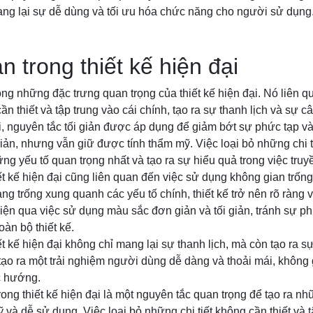
ang lại sự dễ dùng và tối ưu hóa chức năng cho người sử dụng
ản trong thiết kế hiện đại
rong những đặc trưng quan trọng của thiết kế hiện đại. Nó liên q
ần thiết và tập trung vào cái chính, tạo ra sự thanh lịch và sự câ
ại, nguyên tắc tối giản được áp dụng để giảm bớt sự phức tạp và
n, nhưng vẫn giữ được tính thẩm mỹ. Việc loại bỏ những chi ti
ng yếu tố quan trọng nhất và tạo ra sự hiểu quả trong việc truy
hiết kế hiện đại cũng liên quan đến việc sử dụng không gian trốn
ng trống xung quanh các yếu tố chính, thiết kế trở nên rõ ràng v
iện qua việc sử dụng màu sắc đơn giản và tối giản, tránh sự p
oàn bộ thiết kế.
iết kế hiện đại không chỉ mang lại sự thanh lịch, mà còn tạo ra s
p tạo ra một trải nghiệm người dùng dễ dàng và thoải mái, không
c hướng.
 trong thiết kế hiện đại là một nguyên tắc quan trọng để tạo ra 
 và dễ sử dụng. Việc loại bỏ những chi tiết không cần thiết và t