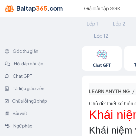
Baitap
365
.com
Giải bài tập SGK
Lớp 1
Lớp 2
Lớp 12
Góc thư giãn
Hỏi đáp bài tập
Chat GPT
Chat GPT
Tài liệu giáo viên
LEARN ANYTHING
Chữa lỗi ngữ pháp
Chủ đề: thiết kế hiện 
Khái niệ
Bài viết
Ngữ pháp
Khái niệm v