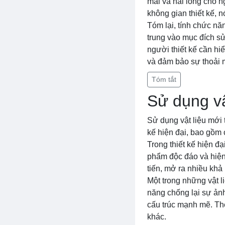
mái và hài lòng cho 
không gian thiết kế, nó
Tóm lại, tính chức nă
trung vào mục đích sử
người thiết kế cần h
và đảm bảo sự thoải 
Tóm tắt
Sử dụng vật
Sử dụng vật liệu mới t
kế hiện đại, bao gồm c
Trong thiết kế hiện đạ
phẩm độc đáo và hiện 
tiến, mở ra nhiều khả 
Một trong những vật l
năng chống lại sự ảnh
cấu trúc mạnh mẽ. Thé
khác.