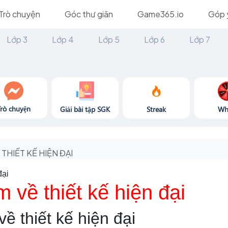
Trò chuyện
Góc thư giãn
Game365.io
Góp 
Lớp 3
Lớp 4
Lớp 5
Lớp 6
Lớp 7
Trò chuyện
Giải bài tập SGK
Streak
Wh
THIẾT KẾ HIỆN ĐẠI
đại
m về thiết kế hiện đại
ề thiết kế hiện đại