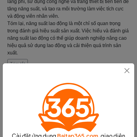
lãng phí, sử dụng công nghệ và trang thiết bị tiên tiến để
tăng năng suất, và tạo ra môi trường làm việc tích cực
và động viên nhân viên.
Tóm lại, năng suất lao động là một chỉ số quan trọng
trong đánh giá hiệu suất sản xuất. Việc hiểu và đánh giá
năng suất lao động có thể giúp doanh nghiệp nâng cao
hiệu quả sử dụng lao động và cải thiện quá trình sản
xuất.
Tóm tắt
Tỷ lệ lỗi sản phẩm
Tỷ lệ lỗi sản phẩm là một trong những chỉ số quan trọng
để đánh giá năng suất sản xuất trong một doanh nghiệp.
Chỉ số này cho biết tỷ lệ sản phẩm bị lỗi so với tổng số
sản phẩm được sản xuất. Tỷ lệ lỗi sản phẩm có thể ảnh
hưởng đáng kể đến năng suất sản xuất và hiệu quả kinh
doanh của doanh nghiệp.
Tác động của lỗi sản phẩm đến năng suất sản xuất là rất
Cài đặt ứng dụng
Baitap365.com
, giao diện