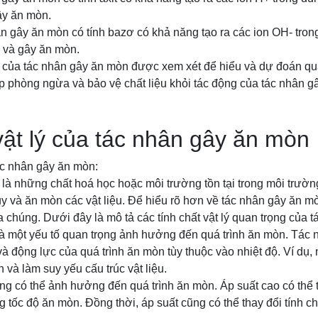
gây ăn mòn.
n gây ăn mòn có tính bazơ có khả năng tạo ra các ion OH- trong
u và gây ăn mòn.
c của tác nhân gây ăn mòn được xem xét để hiểu và dự đoán quá
p phòng ngừa và bảo vệ chất liệu khỏi tác động của tác nhân g
vật lý của tác nhân gây ăn mòn
tác nhân gây ăn mòn:
là những chất hoá học hoặc môi trường tồn tại trong môi trườ
y và ăn mòn các vật liệu. Để hiểu rõ hơn về tác nhân gây ăn mò
ủa chúng. Dưới đây là mô tả các tính chất vật lý quan trọng của
 là một yếu tố quan trọng ảnh hưởng đến quá trình ăn mòn. Tác
 và động lực của quá trình ăn mòn tùy thuộc vào nhiệt độ. Ví dụ, 
 và làm suy yếu cấu trúc vật liệu.
ũng có thể ảnh hưởng đến quá trình ăn mòn. Áp suất cao có thể 
ng tốc độ ăn mòn. Đồng thời, áp suất cũng có thể thay đổi tính c