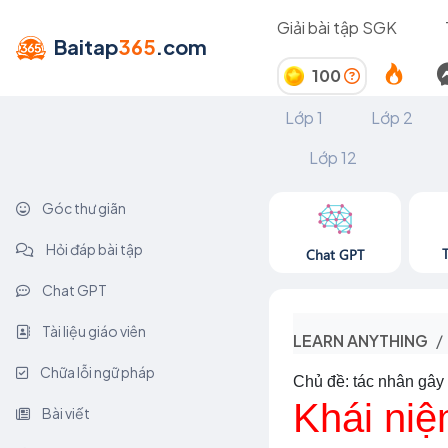
Giải bài tập SGK
Baitap
365
.com
100
Lớp 1
Lớp 2
Lớp 12
Góc thư giãn
Hỏi đáp bài tập
Chat GPT
Chat GPT
Tài liệu giáo viên
LEARN ANYTHING
Chữa lỗi ngữ pháp
Chủ đề: tác nhân gây
Khái niệ
Bài viết