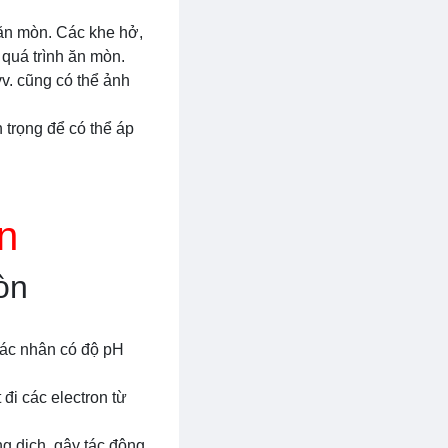
 ăn mòn. Các khe hở,
 quá trình ăn mòn.
vv. cũng có thể ảnh
 trọng để có thể áp
n
òn
Tác nhân có độ pH
đi các electron từ
ng dịch, gây tác động