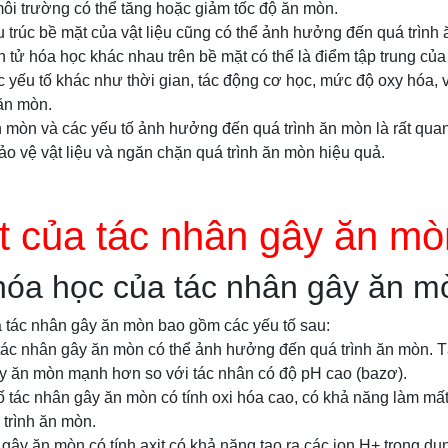
 môi trường có thể tăng hoặc giảm tốc độ ăn mòn.
ấu trúc bề mặt của vật liệu cũng có thể ảnh hưởng đến quá trình
n tử hóa học khác nhau trên bề mặt có thể là điểm tập trung của
c yếu tố khác như thời gian, tác động cơ học, mức độ oxy hóa, 
ăn mòn.
 mòn và các yếu tố ảnh hưởng đến quá trình ăn mòn là rất quan
o vệ vật liệu và ngăn chặn quá trình ăn mòn hiệu quả.
t của tác nhân gây ăn mò
hóa học của tác nhân gây ăn m
a tác nhân gây ăn mòn bao gồm các yếu tố sau:
tác nhân gây ăn mòn có thể ảnh hưởng đến quá trình ăn mòn. 
ây ăn mòn mạnh hơn so với tác nhân có độ pH cao (bazơ).
số tác nhân gây ăn mòn có tính oxi hóa cao, có khả năng làm mất 
 trình ăn mòn.
n gây ăn mòn có tính axit có khả năng tạo ra các ion H+ trong du