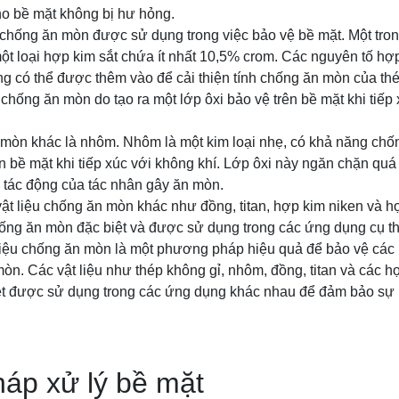
ho bề mặt không bị hư hỏng.
u chống ăn mòn được sử dụng trong việc bảo vệ bề mặt. Một tron
một loại hợp kim sắt chứa ít nhất 10,5% crom. Các nguyên tố hợ
ng có thể được thêm vào để cải thiện tính chống ăn mòn của th
chống ăn mòn do tạo ra một lớp ôxi bảo vệ trên bề mặt khi tiếp 
 mòn khác là nhôm. Nhôm là một kim loại nhẹ, có khả năng chốn
ên bề mặt khi tiếp xúc với không khí. Lớp ôxi này ngăn chặn quá 
 tác động của tác nhân gây ăn mòn.
vật liệu chống ăn mòn khác như đồng, titan, hợp kim niken và hợp
chống ăn mòn đặc biệt và được sử dụng trong các ứng dụng cụ th
 liệu chống ăn mòn là một phương pháp hiệu quả để bảo vệ các 
òn. Các vật liệu như thép không gỉ, nhôm, đồng, titan và các 
t được sử dụng trong các ứng dụng khác nhau để đảm bảo sự 
áp xử lý bề mặt