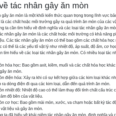
 về tác nhân gây ăn mòn
 gây ăn mòn là một khối kiến thức quan trọng trong lĩnh vực b
à các chất hoặc môi trường gây ra quá trình ăn mòn của các vậ
ng ta cần tìm hiểu về định nghĩa và các loại tác nhân gây ăn mò
tác nhân gây ăn mòn là các chất hoặc môi trường có khả năng 
 liệu. Các tác nhân gây ăn mòn có thể bao gồm các chất hóa học 
 có thể là các yếu tố vật lý như nhiệt độ, áp suất, độ ẩm, cơ họ
ần tìm hiểu về các loại tác nhân gây ăn mòn. Có nhiều loại tác
òn hóa học: Bao gồm axit, kiềm, muối và các chất hóa học khác
à gây ăn mòn.
n điện hóa: Xảy ra khi có sự kết hợp giữa các kim loại khác n
ạo ra dòng điện đi qua các kim loại, dẫn đến quá trình ăn mòn.
 nhiệt độ: Nhiệt độ cao có thể làm thay đổi tính chất cấu trúc củ
iảm độ bền của vật liệu.
òn cơ học: Bao gồm mài mòn, xước, va chạm hoặc bất kỳ tác độ
 vật liệu và gây ăn mòn.
g ta đã hiểu về khái niệm tác nhân gây ăn mòn, định nghĩa và c