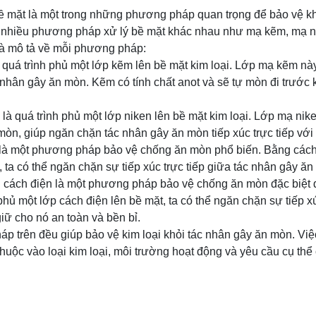
 mặt là một trong những phương pháp quan trọng để bảo vệ kh
nhiều phương pháp xử lý bề mặt khác nhau như mạ kẽm, mạ n
là mô tả về mỗi phương pháp:
quá trình phủ một lớp kẽm lên bề mặt kim loại. Lớp mạ kẽm này
 nhân gây ăn mòn. Kẽm có tính chất anot và sẽ tự mòn đi trước k
 là quá trình phủ một lớp niken lên bề mặt kim loại. Lớp mạ ni
òn, giúp ngăn chặn tác nhân gây ăn mòn tiếp xúc trực tiếp với 
là một phương pháp bảo vệ chống ăn mòn phổ biến. Bằng cách
, ta có thể ngăn chặn sự tiếp xúc trực tiếp giữa tác nhân gây ăn
ủ cách điện là một phương pháp bảo vệ chống ăn mòn đặc biệt 
hủ một lớp cách điện lên bề mặt, ta có thể ngăn chặn sự tiếp x
iữ cho nó an toàn và bền bỉ.
áp trên đều giúp bảo vệ kim loại khỏi tác nhân gây ăn mòn. V
huộc vào loại kim loại, môi trường hoạt động và yêu cầu cụ th