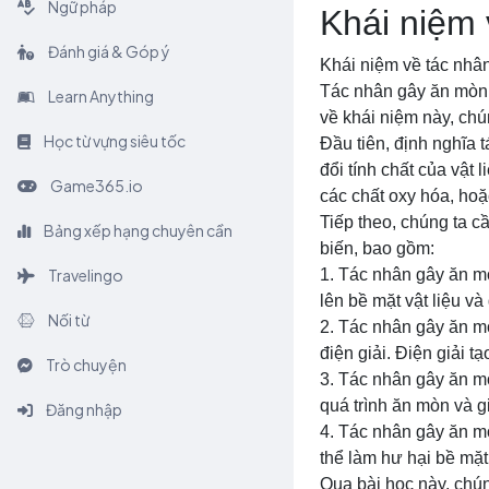
Ngữ pháp
Khái niệm
Đánh giá & Góp ý
Khái niệm về tác nhân
Tác nhân gây ăn mòn l
Learn Anything
về khái niệm này, chú
Học từ vựng siêu tốc
Đầu tiên, định nghĩa 
đổi tính chất của vật
Game365.io
các chất oxy hóa, hoặc
Tiếp theo, chúng ta c
Bảng xếp hạng chuyên cần
biến, bao gồm:
Travelingo
1. Tác nhân gây ăn m
lên bề mặt vật liệu v
Nối từ
2. Tác nhân gây ăn mò
điện giải. Điện giải t
Trò chuyện
3. Tác nhân gây ăn mòn
quá trình ăn mòn và g
Đăng nhập
4. Tác nhân gây ăn m
thể làm hư hại bề mặt
Qua bài học này, chún