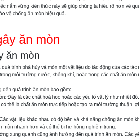
ệc nắm vững kiến thức này sẽ giúp chúng ta hiểu rõ hơn về qu
ảo vệ chống ăn mòn hiệu quả.
gây ăn mòn
y ăn mòn
 quá trình phá hủy và mòn một vật liệu do tác động của các tá
 trong môi trường nước, không khí, hoặc trong các chất ăn mòn 
 đến quá trình ăn mòn bao gồm:
n: Đây là các chất hoá học hoặc các yếu tố vật lý như nhiệt độ, 
ó thể là chất ăn mòn trực tiếp hoặc tạo ra môi trường thuận lợ
: Các vật liệu khác nhau có độ bền và khả năng chống ăn mòn kh
n mòn nhanh hơn và có thể bị hư hỏng nghiêm trọng.
rường xung quanh cũng ảnh hưởng đến quá trình ăn mòn. Các yế