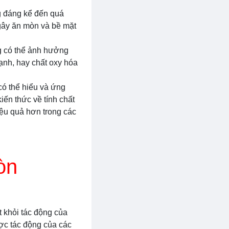
g đáng kể đến quá
 gây ăn mòn và bề mặt
ng có thể ảnh hưởng
ạnh, hay chất oxy hóa
 có thể hiểu và ứng
iến thức về tính chất
iệu quả hơn trong các
òn
 khỏi tác động của
ợc tác động của các