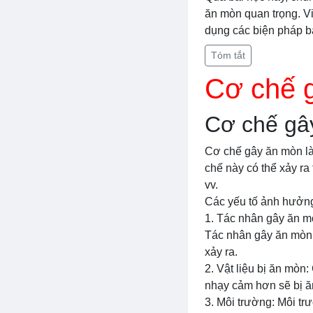
ăn mòn quan trọng. Vi
dụng các biện pháp b
Tóm tắt
Cơ chế 
Cơ chế gâ
Cơ chế gây ăn mòn là
chế này có thể xảy ra
vv.
Các yếu tố ảnh hưởng
1. Tác nhân gây ăn mò
Tác nhân gây ăn mòn c
xảy ra.
2. Vật liệu bị ăn mòn
nhạy cảm hơn sẽ bị ă
3. Môi trường: Môi t