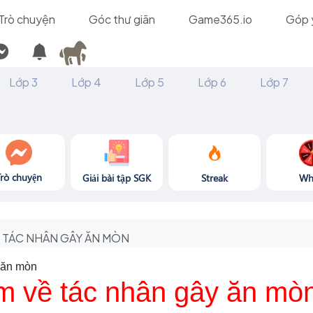
Trò chuyện
Góc thư giãn
Game365.io
Góp 
Lớp 3
Lớp 4
Lớp 5
Lớp 6
Lớp 7
Trò chuyện
Giải bài tập SGK
Streak
Wh
TÁC NHÂN GÂY ĂN MÒN
 ăn mòn
m về tác nhân gây ăn mò