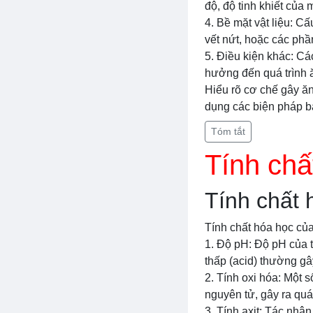
độ, độ tinh khiết của
4. Bề mặt vật liệu: C
vết nứt, hoặc các phầ
5. Điều kiện khác: Cá
hưởng đến quá trình 
Hiểu rõ cơ chế gây ăn
dụng các biện pháp bả
Tóm tắt
Tính chấ
Tính chất 
Tính chất hóa học củ
1. Độ pH: Độ pH của 
thấp (acid) thường g
2. Tính oxi hóa: Một 
nguyên tử, gây ra quá
3. Tính axit: Tác nhâ