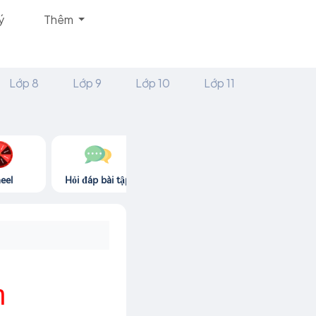
ý
Thêm
Lớp 8
Lớp 9
Lớp 10
Lớp 11
eel
Hỏi đáp bài tập
Góc thư giãn
Game365.
n