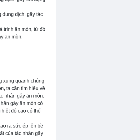
 dung dịch, gây tác
 trình ăn mòn, từ đó
ây ăn mòn.
ng xung quanh chúng
n, ta cần tìm hiểu về
 tác nhân gây ăn mòn:
 nhân gây ăn mòn có
nhiệt độ cao có thể
tạo ra sức ép lên bề
hất của tác nhân gây