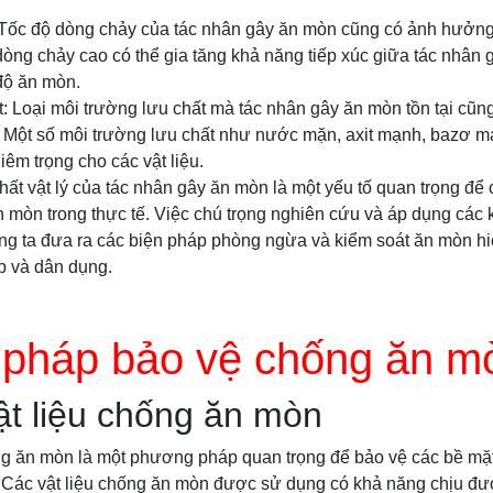
 Tốc độ dòng chảy của tác nhân gây ăn mòn cũng có ảnh hưởn
dòng chảy cao có thể gia tăng khả năng tiếp xúc giữa tác nhân
 độ ăn mòn.
t: Loại môi trường lưu chất mà tác nhân gây ăn mòn tồn tại cũ
. Một số môi trường lưu chất như nước mặn, axit mạnh, bazơ m
iêm trọng cho các vật liệu.
chất vật lý của tác nhân gây ăn mòn là một yếu tố quan trọng để
 mòn trong thực tế. Việc chú trọng nghiên cứu và áp dụng các k
úng ta đưa ra các biện pháp phòng ngừa và kiểm soát ăn mòn h
p và dân dụng.
pháp bảo vệ chống ăn m
t liệu chống ăn mòn
ng ăn mòn là một phương pháp quan trọng để bảo vệ các bề mặt
 Các vật liệu chống ăn mòn được sử dụng có khả năng chịu đư