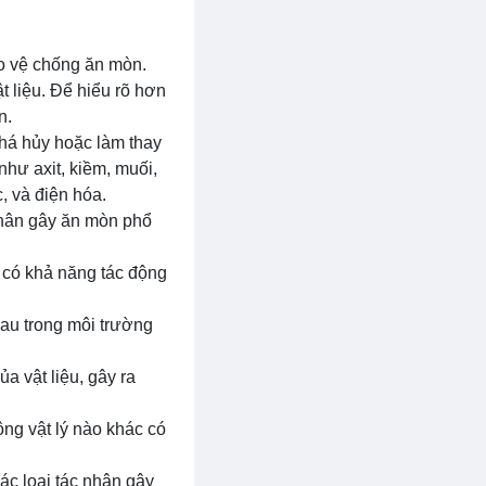
ảo vệ chống ăn mòn.
t liệu. Để hiểu rõ hơn
n.
phá hủy hoặc làm thay
như axit, kiềm, muối,
c, và điện hóa.
 nhân gây ăn mòn phổ
 có khả năng tác động
hau trong môi trường
a vật liệu, gây ra
ng vật lý nào khác có
ác loại tác nhân gây