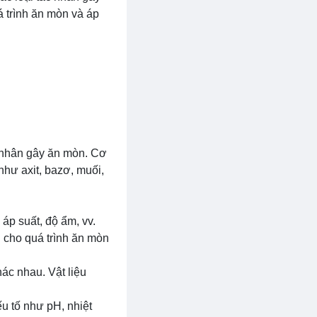
á trình ăn mòn và áp
c nhân gây ăn mòn. Cơ
như axit, bazơ, muối,
áp suất, độ ẩm, vv.
i cho quá trình ăn mòn
ác nhau. Vật liệu
u tố như pH, nhiệt