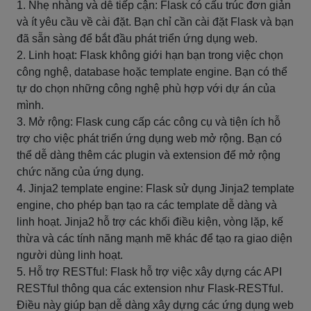
1. Nhẹ nhàng và dễ tiếp cận: Flask có cấu trúc đơn giản
và ít yêu cầu về cài đặt. Bạn chỉ cần cài đặt Flask và bạn
đã sẵn sàng để bắt đầu phát triển ứng dụng web.
2. Linh hoạt: Flask không giới hạn bạn trong việc chọn
công nghệ, database hoặc template engine. Bạn có thể
tự do chọn những công nghệ phù hợp với dự án của
mình.
3. Mở rộng: Flask cung cấp các công cụ và tiện ích hỗ
trợ cho việc phát triển ứng dụng web mở rộng. Bạn có
thể dễ dàng thêm các plugin và extension để mở rộng
chức năng của ứng dụng.
4. Jinja2 template engine: Flask sử dụng Jinja2 template
engine, cho phép bạn tạo ra các template dễ dàng và
linh hoạt. Jinja2 hỗ trợ các khối điều kiện, vòng lặp, kế
thừa và các tính năng mạnh mẽ khác để tạo ra giao diện
người dùng linh hoạt.
5. Hỗ trợ RESTful: Flask hỗ trợ việc xây dựng các API
RESTful thông qua các extension như Flask-RESTful.
Điều này giúp bạn dễ dàng xây dựng các ứng dụng web