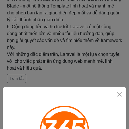
Blade - một hệ thống Template linh hoạt và mạnh mẽ
cho phép bạn tạo ra giao diện đẹp mắt và dễ dàng quản
lý các thành phần giao diện.
6. Cộng đồng lớn và hỗ trợ tốt: Laravel có một cộng
đồng phát triển lớn và nhiều tài liệu hướng dẫn, giúp
bạn giải quyết các vấn đề và tìm hiểu thêm về framework
này.
Với những đặc điểm trên, Laravel là một lựa chọn tuyệt
vời cho việc phát triển ứng dụng web mạnh mẽ, linh
hoạt và hiệu quả.
Tóm tắt
Slim
Slim là một framework PHP nhỏ gọn và tốc độ cao,
được sử dụng phổ biến để xây dựng các API và ứng
dụng web đơn giản.
Slim được thiết kế đơn giản và tập trung vào việc cung
cấp các công cụ cần thiết để xây dựng các ứng dụng