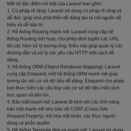
Một số đặc điểm nổi bật của Laravel bao gồm:
1. Cú pháp rõ ràng: Laravel sử dụng cú pháp rõ ràng và
dễ đọc, giúp nhà phát triển dễ dàng tạo ra mã nguồn dễ
hiểu và dễ bảo trì.
2. Hệ thống Routing mạnh mẽ: Laravel cung cấp hệ
thống Routing linh hoạt, cho phép định tuyến các URL
tới các hàm xử lý tương ứng. Điều này giúp quản lý các
đường dẫn và xử lý các yêu cầu HTTP một cách dễ
dàng.
3. Hệ thống ORM (Object Relational Mapping): Laravel
cung cấp Eloquent, một hệ thống ORM mạnh mẽ giúp
tương tác với cơ sở dữ liệu dễ dàng. Eloquent cho phép
bạn thực hiện các câu truy vấn cơ sở dữ liệu một cách
trực quan và tiện lợi.
4. Bảo mật mạnh mẽ: Laravel đi kèm với các tính năng
bảo mật mạnh mẽ như bảo vệ CSRF (Cross-Site
Request Forgery), mã hóa mật khẩu, xác thực người
dùng và phân quyền.
5. Hệ thống Template đẹp và mạnh mẽ: Laravel sử dụng