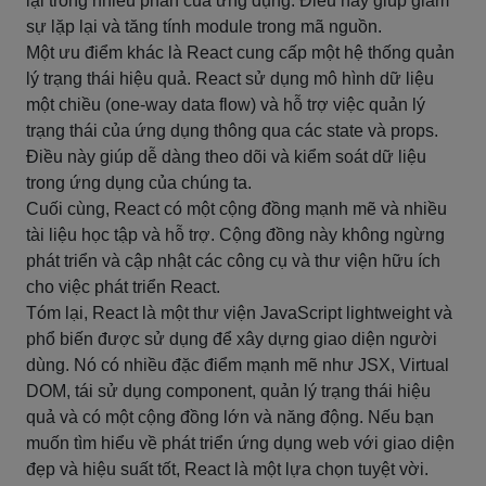
lại trong nhiều phần của ứng dụng. Điều này giúp giảm
sự lặp lại và tăng tính module trong mã nguồn.
Một ưu điểm khác là React cung cấp một hệ thống quản
lý trạng thái hiệu quả. React sử dụng mô hình dữ liệu
một chiều (one-way data flow) và hỗ trợ việc quản lý
trạng thái của ứng dụng thông qua các state và props.
Điều này giúp dễ dàng theo dõi và kiểm soát dữ liệu
trong ứng dụng của chúng ta.
Cuối cùng, React có một cộng đồng mạnh mẽ và nhiều
tài liệu học tập và hỗ trợ. Cộng đồng này không ngừng
phát triển và cập nhật các công cụ và thư viện hữu ích
cho việc phát triển React.
Tóm lại, React là một thư viện JavaScript lightweight và
phổ biến được sử dụng để xây dựng giao diện người
dùng. Nó có nhiều đặc điểm mạnh mẽ như JSX, Virtual
DOM, tái sử dụng component, quản lý trạng thái hiệu
quả và có một cộng đồng lớn và năng động. Nếu bạn
muốn tìm hiểu về phát triển ứng dụng web với giao diện
đẹp và hiệu suất tốt, React là một lựa chọn tuyệt vời.