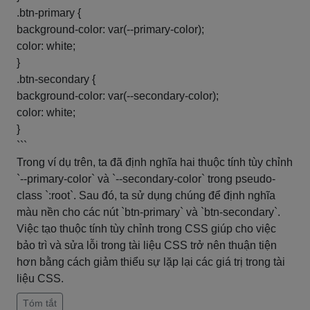
.btn-primary {
background-color: var(--primary-color);
color: white;
}
.btn-secondary {
background-color: var(--secondary-color);
color: white;
}
```
Trong ví dụ trên, ta đã định nghĩa hai thuộc tính tùy chỉnh
`--primary-color` và `--secondary-color` trong pseudo-
class `:root`. Sau đó, ta sử dụng chúng để định nghĩa
màu nền cho các nút `btn-primary` và `btn-secondary`.
Việc tạo thuộc tính tùy chỉnh trong CSS giúp cho việc
bảo trì và sửa lỗi trong tài liệu CSS trở nên thuận tiện
hơn bằng cách giảm thiểu sự lặp lại các giá trị trong tài
liệu CSS.
Tóm tắt