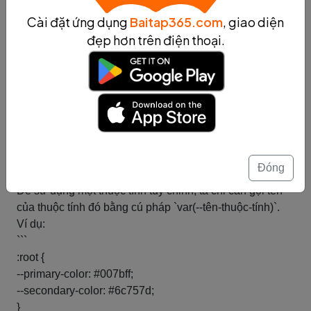
Với cách tạo và sử dụng thuộc tính tùy chỉnh trong
Cài đặt ứng dụng
Baitap365.com
, giao diện
HTML, ta có thể tùy chỉnh các phần tử trên trang web
đẹp hơn trên điện thoại.
một cách linh hoạt và tiện lợi.
Tóm tắt
Tạo thuộc tính tùy chỉnh trong CSS
Trong CSS, ta có thể tạo ra các thuộc tính tùy chỉnh
(custom properties) để định nghĩa các giá trị có thể tái sử
dụng trong toàn bộ tài liệu CSS. Các thuộc tính tùy chỉnh
Đóng
được định nghĩa bằng cú pháp `--tên-thuộc-tính: giá-trị;`.
Để sử dụng một thuộc tính tùy chỉnh, ta chỉ cần gọi tên
của thuộc tính đó bằng cú pháp `var(--tên-thuộc-tính)`.
Ví dụ:
```
:root {
--primary-color: #007bff;
--secondary-color: #6c757d;
}