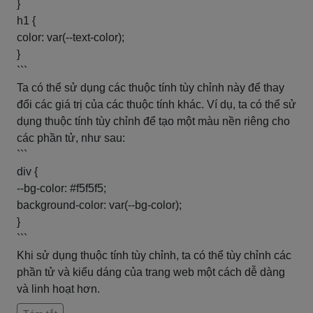
}
h1 {
color: var(--text-color);
}
```
Ta có thể sử dụng các thuộc tính tùy chỉnh này để thay
đổi các giá trị của các thuộc tính khác. Ví dụ, ta có thể sử
dụng thuộc tính tùy chỉnh để tạo một màu nền riêng cho
các phần tử, như sau:
```
div {
--bg-color: #f5f5f5;
background-color: var(--bg-color);
}
```
Khi sử dụng thuộc tính tùy chỉnh, ta có thể tùy chỉnh các
phần tử và kiểu dáng của trang web một cách dễ dàng
và linh hoạt hơn.