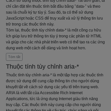
Cách sử dụng thuộc tính tùy chỉnh data-* rất đơn giản, ta
chỉ cần đặt tên thuộc tính bắt đầu bằng "data-" và theo
sau là chuỗi ký tự tùy ý. Sau đó, ta có thể sử dụng
JavaScript hoặc CSS để truy xuất và xử lý thông tin lưu
trữ trong các thuộc tính này.
Tóm lại, thuộc tính tùy chỉnh data-* là một công cụ hữu
ích giúp lưu trữ thông tin tùy ý trong các phần tử HTML
và giúp cho các nhà phát triển web có thể tạo ra các ứng
dụng web một cách dễ dàng và linh hoạt hơn.
Tóm tắt
Thuộc tính tùy chỉnh aria-*
Thuộc tính tùy chỉnh aria-* là một tập hợp các thuộc tính
được sử dụng để cung cấp thông tin cho người dùng
khuyết tật về cách sử dụng các yếu tố trên trang web.
ARIA là viết tắt của Accessible Rich Internet
Applications, tức là ứng dụng Internet giàu tính năng
truy cập. Các thuộc tính này cung cấp cho người dùng
khuyết tật các thông tin về cấu trúc, chức năng và nội