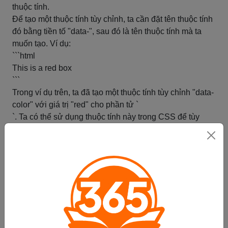
thuộc tính.
Để tạo một thuộc tính tùy chỉnh, ta cần đặt tên thuộc tính
đó bằng tiền tố "data-", sau đó là tên thuộc tính mà ta
muốn tạo. Ví dụ:
```html
This is a red box
```
Trong ví dụ trên, ta đã tạo một thuộc tính tùy chỉnh "data-
color" với giá trị "red" cho phần tử `
`. Ta có thể sử dụng thuộc tính này trong CSS để tùy
chỉnh kiểu dáng của phần tử đó.
Để truy xuất đến giá trị của thuộc tính tùy chỉnh trong
JavaScript, ta sử dụng phương thức `getAttribute()` và
truyền vào tên thuộc tính tùy chỉnh. Ví dụ:
```javascript
var box = document.querySelector('div');
var color = box.getAttribute('data-color');
console.log(color); // output: "red"
```