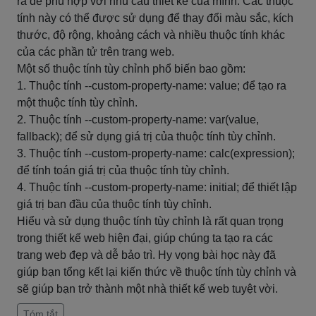
ra để phù hợp với nhu cầu thiết kế của mình. Các thuộc
tính này có thể được sử dụng để thay đổi màu sắc, kích
thước, độ rộng, khoảng cách và nhiều thuộc tính khác
của các phần tử trên trang web.
Một số thuộc tính tùy chỉnh phổ biến bao gồm:
1. Thuộc tính --custom-property-name: value; để tạo ra
một thuộc tính tùy chỉnh.
2. Thuộc tính --custom-property-name: var(value,
fallback); để sử dụng giá trị của thuộc tính tùy chỉnh.
3. Thuộc tính --custom-property-name: calc(expression);
để tính toán giá trị của thuộc tính tùy chỉnh.
4. Thuộc tính --custom-property-name: initial; để thiết lập
giá trị ban đầu của thuộc tính tùy chỉnh.
Hiểu và sử dụng thuộc tính tùy chỉnh là rất quan trọng
trong thiết kế web hiện đại, giúp chúng ta tạo ra các
trang web đẹp và dễ bảo trì. Hy vọng bài học này đã
giúp bạn tổng kết lại kiến thức về thuộc tính tùy chỉnh và
sẽ giúp bạn trở thành một nhà thiết kế web tuyệt vời.
Tóm tắt