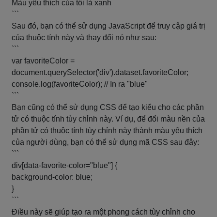
Màu yêu thích của tôi là xanh
```
Sau đó, bạn có thể sử dụng JavaScript để truy cập giá trị
của thuộc tính này và thay đổi nó như sau:
```
var favoriteColor =
document.querySelector('div').dataset.favoriteColor;
console.log(favoriteColor); // In ra "blue"
```
Bạn cũng có thể sử dụng CSS để tạo kiểu cho các phần
tử có thuộc tính tùy chỉnh này. Ví dụ, để đổi màu nền của
phần tử có thuộc tính tùy chỉnh này thành màu yêu thích
của người dùng, bạn có thể sử dụng mã CSS sau đây:
```
div[data-favorite-color="blue"] {
background-color: blue;
}
```
Điều này sẽ giúp tạo ra một phong cách tùy chỉnh cho