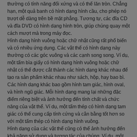
thường có tính năng đối xứng và có thể lăn tròn. Chẳng
hạn, một quả banh có hình dạng hình cầu, cho phép nó
trượt dễ dàng trên bề mặt phẳng. Tương tự, các đĩa CD
và đĩa DVD có hình dạng hình tròn, giúp chúng quay một
cách mượt mà trong máy đọc.
Hình dạng hình vuông hoặc chữ nhật cũng rất phổ biến
và có nhiều ứng dụng. Các vật thể có hình dạng này
thường có các góc vuông và các cạnh song song. Ví dụ,
một tấm bìa giấy có hình dạng hình vuông hoặc chữ
nhật có thể được cắt thành các hình dạng khác nhau để
tạo ra sản phẩm khác nhau như sách, hộp, hay bao bì.
Các hình dạng khác bao gồm hình tam giác, hình oval,
và hình ngũ giác. Mỗi hình dạng mang lại những đặc
điểm riêng biệt và ảnh hưởng đến tính chất và chức
năng của vật thể. Ví dụ, một tấm thép có hình dạng tam
giác có thể cung cấp tính cứng và cân bằng tốt hơn so
với một tấm thép có hình dạng hình vuông.
Hình dạng của các vật thể cũng có thể ảnh hưởng đến
khả năng sử dụng và tương tác của chúng. Ví dụ, một