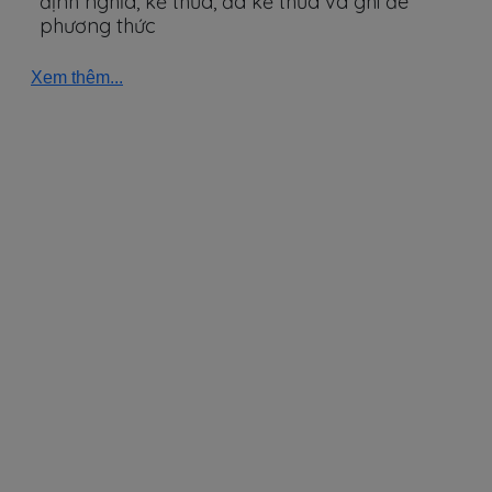
định nghĩa, kế thừa, đa kế thừa và ghi đè
phương thức
Xem thêm...