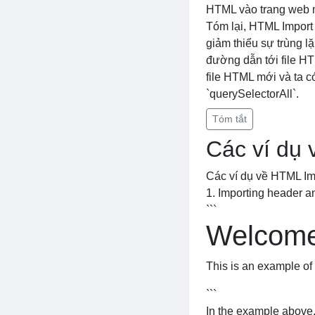
HTML vào trang web m
Tóm lại, HTML Import
giảm thiểu sự trùng l
đường dẫn tới file HT
file HTML mới và ta c
`querySelectorAll`.
Tóm tắt
Các ví dụ
Các ví dụ về HTML Im
1. Importing header an
```
Welcome
This is an example of
```
In the example above,