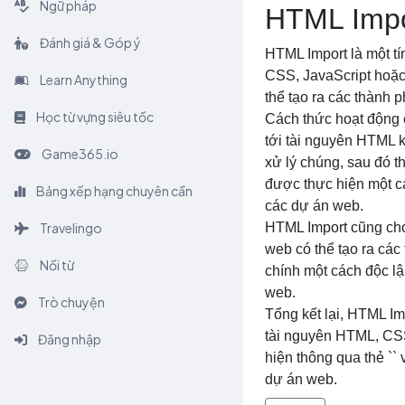
Ngữ pháp
HTML Impor
Đánh giá & Góp ý
HTML Import là một t
CSS, JavaScript hoặc 
Learn Anything
thể tạo ra các thành 
Học từ vựng siêu tốc
Cách thức hoạt động 
tới tài nguyên HTML kh
Game365.io
xử lý chúng, sau đó t
được thực hiện một cá
Bảng xếp hạng chuyên cần
các dự án web.
Travelingo
HTML Import cũng cho
web có thể tạo ra các
Nối từ
chính một cách độc lậ
web.
Trò chuyện
Tổng kết lại, HTML Im
tài nguyên HTML, CSS,
Đăng nhập
hiện thông qua thẻ `
` 
dự án web.