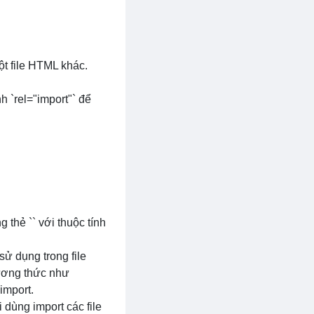
t file HTML khác.
nh `rel="import"` để
g thẻ `
` với thuộc tính
sử dụng trong file
ương thức như
import.
 dùng import các file