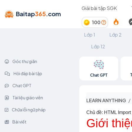
Giải bài tập SGK
Baitap
365
.com
100
Lớp 1
Lớp 2
Lớp 12
Góc thư giãn
Hỏi đáp bài tập
Chat GPT
Chat GPT
Tài liệu giáo viên
LEARN ANYTHING
Chữa lỗi ngữ pháp
Chủ đề: HTML Import
Giới thi
Bài viết