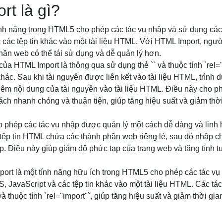
t là gì?
ính năng trong HTML5 cho phép các tác vụ nhập và sử dụng cá
các tệp tin khác vào một tài liệu HTML. Với HTML Import, ngườ
phần web có thể tái sử dụng và dễ quản lý hơn.
của HTML Import là thông qua sử dụng thẻ `
` và thuộc tính `rel=
ác. Sau khi tài nguyên được liên kết vào tài liệu HTML, trình d
hêm nội dung của tài nguyên vào tài liệu HTML. Điều này cho p
ch nhanh chóng và thuận tiện, giúp tăng hiệu suất và giảm thời
 phép các tác vụ nhập được quản lý một cách dễ dàng và linh h
 tệp tin HTML chứa các thành phần web riêng lẻ, sau đó nhập 
p. Điều này giúp giảm độ phức tạp của trang web và tăng tính t
port là một tính năng hữu ích trong HTML5 cho phép các tác v
 JavaScript và các tệp tin khác vào một tài liệu HTML. Các t
và thuộc tính `rel="import"`, giúp tăng hiệu suất và giảm thời gia