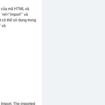
ng của mã HTML và
h `rel="import"` và
t có thể sử dụng trong
` và
 Import. The imported