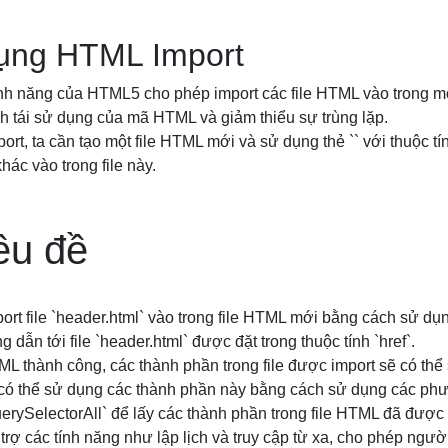
ụng HTML Import
ính năng của HTML5 cho phép import các file HTML vào trong mộ
nh tái sử dụng của mã HTML và giảm thiểu sự trùng lặp.
t, ta cần tạo một file HTML mới và sử dụng thẻ `
` với thuộc tí
hác vào trong file này.
iêu đề
port file `header.html` vào trong file HTML mới bằng cách sử dụn
g dẫn tới file `header.html` được đặt trong thuộc tính `href`.
ML thành công, các thành phần trong file được import sẽ có thể 
có thể sử dụng các thành phần này bằng cách sử dụng các ph
uerySelectorAll` để lấy các thành phần trong file HTML đã được 
rợ các tính năng như lập lịch và truy cập từ xa, cho phép người