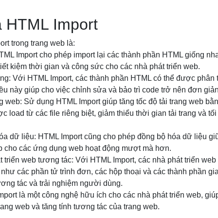
a HTML Import
rt trong trang web là:
HTML Import cho phép import lại các thành phần HTML giống nha
iết kiệm thời gian và công sức cho các nhà phát triển web.
àng: Với HTML Import, các thành phần HTML có thể được phân t
u này giúp cho việc chỉnh sửa và bảo trì code trở nên đơn giả
ang web: Sử dụng HTML Import giúp tăng tốc độ tải trang web b
oad từ các file riêng biệt, giảm thiểu thời gian tải trang và tố
óa dữ liệu: HTML Import cũng cho phép đồng bộ hóa dữ liệu gi
p cho các ứng dụng web hoạt động mượt mà hơn.
t triển web tương tác: Với HTML Import, các nhà phát triển web 
như các phần tử trình đơn, các hộp thoại và các thành phần g
tương tác và trải nghiệm người dùng.
port là một công nghệ hữu ích cho các nhà phát triển web, giúp
trang web và tăng tính tương tác của trang web.