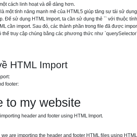
ột cách linh hoạt và dễ dàng hơn.
 là một tính năng mạnh mẽ của HTML5 giúp tăng sự tái sử dụ
ặp. Để sử dụng HTML Import, ta cần sử dụng thẻ `
` với thuộc tín
ML cần import. Sau đó, các thành phần trong file đã được impor
ó thể truy cập chúng bằng các phương thức như `querySelector
 về HTML Import
port:
d footer:
 to my website
 importing header and footer using HTML Import.
 we are importing the header and footer HTML files using HTML