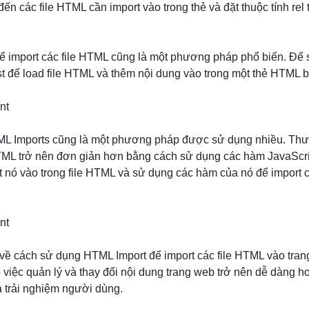
ến các file HTML cần import vào trong thẻ
và đặt thuộc tính rel
ể import các file HTML cũng là một phương pháp phổ biến. Để 
để load file HTML và thêm nội dung vào trong một thẻ HTML bất
nt
L Imports cũng là một phương pháp được sử dụng nhiều. Thư 
 HTML trở nên đơn giản hơn bằng cách sử dụng các hàm JavaScr
rt nó vào trong file HTML và sử dụng các hàm của nó để import 
nt
u về cách sử dụng HTML Import để import các file HTML vào tra
việc quản lý và thay đổi nội dung trang web trở nên dễ dàng hơ
a trải nghiệm người dùng.