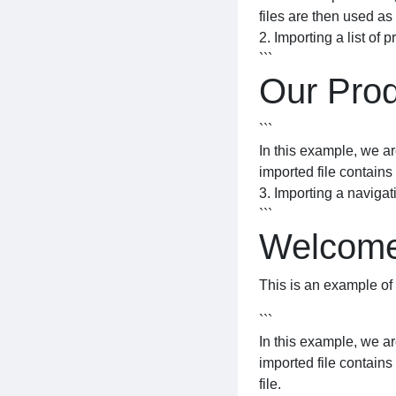
files are then used a
2. Importing a list of p
```
Our Pro
```
In this example, we ar
imported file contains
3. Importing a naviga
```
Welcome
This is an example of
```
In this example, we a
imported file contain
file.