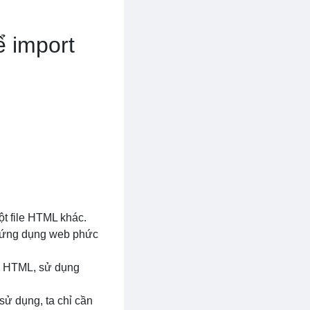
ể import
t file HTML khác.
ác ứng dụng web phức
g HTML, sử dụng
sử dụng, ta chỉ cần