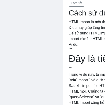
Tóm tắt
Cách sử d
HTML Import là một t
Điều này giúp tăng tí
Để sử dụng HTML Impor
import các file HTML k
Ví dụ:
```
Đây là t
```
Trong ví dụ này, ta im
`rel="import"` và đườn
Sau khi import file HT
HTML mới. Chúng ta 
`querySelector` và `q
HTML Import cũng hỗ t