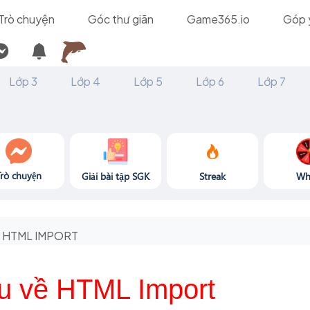
Trò chuyện
Góc thư giãn
Game365.io
Góp 
Lớp 3
Lớp 4
Lớp 5
Lớp 6
Lớp 7
Trò chuyện
Giải bài tập SGK
Streak
Wh
HTML IMPORT
ệu về HTML Import