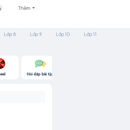
ý
Thêm
Lớp 8
Lớp 9
Lớp 10
Lớp 11
eel
Hỏi đáp bài tập
Góc thư giãn
Game365.