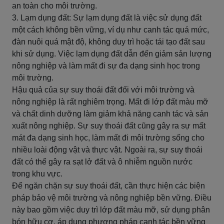
an toàn cho môi trường.
3. Lạm dụng đất: Sự lạm dụng đất là việc sử dụng đất
một cách không bền vững, ví dụ như canh tác quá mức,
đàn nuôi quá mật độ, không duy trì hoặc tái tạo đất sau
khi sử dụng. Việc lạm dụng đất dẫn đến giảm sản lượng
nông nghiệp và làm mất đi sự đa dạng sinh học trong
môi trường.
Hậu quả của sự suy thoái đất đối với môi trường và
nông nghiệp là rất nghiêm trọng. Mất đi lớp đất màu mỡ
và chất dinh dưỡng làm giảm khả năng canh tác và sản
xuất nông nghiệp. Sự suy thoái đất cũng gây ra sự mất
mát đa dạng sinh học, làm mất đi môi trường sống cho
nhiều loài động vật và thực vật. Ngoài ra, sự suy thoái
đất có thể gây ra sạt lở đất và ô nhiễm nguồn nước
trong khu vực.
Để ngăn chặn sự suy thoái đất, cần thực hiện các biện
pháp bảo vệ môi trường và nông nghiệp bền vững. Điều
này bao gồm việc duy trì lớp đất màu mỡ, sử dụng phân
bón hữu cơ, áp dụng phương pháp canh tác bền vững