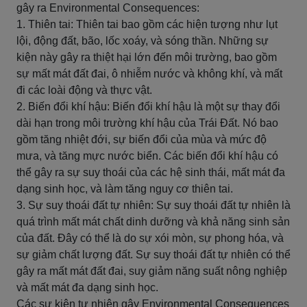
gây ra Environmental Consequences:
1. Thiên tai: Thiên tai bao gồm các hiện tượng như lụt
lội, động đất, bão, lốc xoáy, và sóng thần. Những sự
kiện này gây ra thiệt hại lớn đến môi trường, bao gồm
sự mất mát đất đai, ô nhiễm nước và không khí, và mất
đi các loài động và thực vật.
2. Biến đổi khí hậu: Biến đổi khí hậu là một sự thay đổi
dài hạn trong môi trường khí hậu của Trái Đất. Nó bao
gồm tăng nhiệt đới, sự biến đổi của mùa và mức độ
mưa, và tăng mực nước biển. Các biến đổi khí hậu có
thể gây ra sự suy thoái của các hệ sinh thái, mất mát đa
dạng sinh học, và làm tăng nguy cơ thiên tai.
3. Sự suy thoái đất tự nhiên: Sự suy thoái đất tự nhiên là
quá trình mất mát chất dinh dưỡng và khả năng sinh sản
của đất. Đây có thể là do sự xói mòn, sự phong hóa, và
sự giảm chất lượng đất. Sự suy thoái đất tự nhiên có thể
gây ra mất mát đất đai, suy giảm năng suất nông nghiệp
và mất mát đa dạng sinh học.
Các sự kiện tự nhiên gây Environmental Consequences