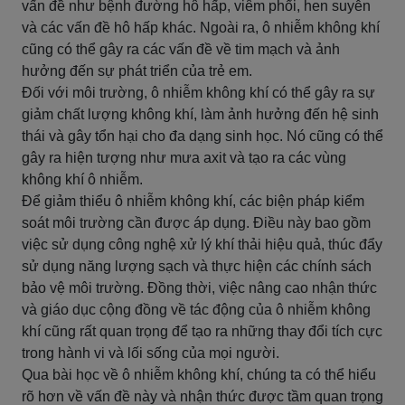
vấn đề như bệnh đường hô hấp, viêm phổi, hen suyễn
và các vấn đề hô hấp khác. Ngoài ra, ô nhiễm không khí
cũng có thể gây ra các vấn đề về tim mạch và ảnh
hưởng đến sự phát triển của trẻ em.
Đối với môi trường, ô nhiễm không khí có thể gây ra sự
giảm chất lượng không khí, làm ảnh hưởng đến hệ sinh
thái và gây tổn hại cho đa dạng sinh học. Nó cũng có thể
gây ra hiện tượng như mưa axit và tạo ra các vùng
không khí ô nhiễm.
Để giảm thiểu ô nhiễm không khí, các biện pháp kiểm
soát môi trường cần được áp dụng. Điều này bao gồm
việc sử dụng công nghệ xử lý khí thải hiệu quả, thúc đẩy
sử dụng năng lượng sạch và thực hiện các chính sách
bảo vệ môi trường. Đồng thời, việc nâng cao nhận thức
và giáo dục cộng đồng về tác động của ô nhiễm không
khí cũng rất quan trọng để tạo ra những thay đổi tích cực
trong hành vi và lối sống của mọi người.
Qua bài học về ô nhiễm không khí, chúng ta có thể hiểu
rõ hơn về vấn đề này và nhận thức được tầm quan trọng