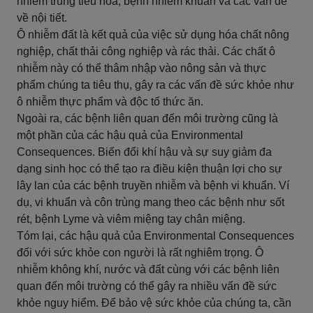
nhiễm trùng tiêu hóa, bệnh nhiễm khuẩn và các vấn đề
về nội tiết.
Ô nhiễm đất là kết quả của việc sử dụng hóa chất nông
nghiệp, chất thải công nghiệp và rác thải. Các chất ô
nhiễm này có thể thâm nhập vào nông sản và thực
phẩm chúng ta tiêu thụ, gây ra các vấn đề sức khỏe như
ô nhiễm thực phẩm và độc tố thức ăn.
Ngoài ra, các bệnh liên quan đến môi trường cũng là
một phần của các hậu quả của Environmental
Consequences. Biến đổi khí hậu và sự suy giảm đa
dạng sinh học có thể tạo ra điều kiện thuận lợi cho sự
lây lan của các bệnh truyền nhiễm và bệnh vi khuẩn. Ví
dụ, vi khuẩn và côn trùng mang theo các bệnh như sốt
rét, bệnh Lyme và viêm miệng tay chân miệng.
Tóm lại, các hậu quả của Environmental Consequences
đối với sức khỏe con người là rất nghiêm trọng. Ô
nhiễm không khí, nước và đất cùng với các bệnh liên
quan đến môi trường có thể gây ra nhiều vấn đề sức
khỏe nguy hiểm. Để bảo vệ sức khỏe của chúng ta, cần