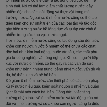
Ô nhiễm nước có thể gây ra tác động tiêu cực đến hệ
sinh thái. Nó có thể làm giảm chất lượng nước, gây
nhiễm độc cho các loài động và thực vật trong môi
trường nước. Ngoài ra, ô nhiễm nước cũng có thể tạo
điều kiện cho sự phát triển của các loại tảo và tảo độc,
gây hiện tượng nước hồ lắng đục và tụ tập các chất ô
nhiễm trong các khu vực nước ngọt.
Hơn nữa, ô nhiễm nước cũng có tác động xấu đến sức
khỏe con người. Nước ô nhiễm có thể chứa các chất
độc hại như kim loại nặng, thuốc trừ sâu, các chất phụ
gia từ công nghiệp và nông nghiệp. Khi con người tiếp
xúc với nước ô nhiễm, có thể gây ra các vấn đề sức
khỏe như bệnh nhiễm trùng, bệnh nhiễm độc, vấn đề về
da, hệ thần kinh và hệ hô hấp.
Để giảm ô nhiễm nước, cần thiết phải có các biện pháp
xử lý nước hiệu quả, kiểm soát nguồn ô nhiễm và quản
lý chất thải một cách bài bản. Đồng thời, việc tăng
cường nhận thức về ô nhiễm nước và tác động của nó
đối với môi trường và sức khỏe con người cũng là điều