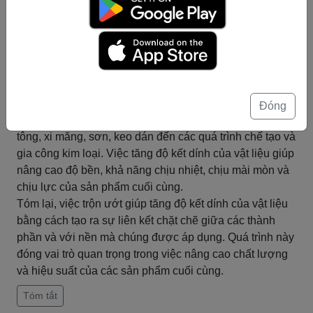
trong vật liệu sẽ được phân tán đều trong chất lỏng, tạo
ra một sự liên kết mạnh mẽ giữa chúng.
Việc trộn ướt cũng giúp tạo ra một môi trường thuận lợi
cho quá trình kết tủa, thủy phân hoặc phản ứng hóa học
khác xảy ra. Khi các thành phần của vật liệu tương tác
với nhau trong chất lỏng, chúng có thể tạo ra các liên kết
mới, tạo nên một cấu trúc mạnh mẽ và ổn định.
Đóng
Điều này rất hữu ích trong nhiều lĩnh vực, từ sản xuất bê
tông, xi măng, sơn, keo dán đến các quá trình chế tạo và
gia công kim loại. Việc tăng độ kết dính của vật liệu giúp
nâng cao độ bền, khả năng chịu nhiệt, chịu mài mòn và
chịu lực của sản phẩm cuối cùng.
Tóm lại, việc trộn ướt giúp tăng độ kết dính của vật liệu
bằng cách tạo ra sự liên kết chặt chẽ giữa các thành
phần và với nền mà chúng được áp dụng. Quá trình này
đóng vai trò quan trọng trong việc nâng cao chất lượng
và hiệu suất của các sản phẩm cuối cùng.
Tóm tắt