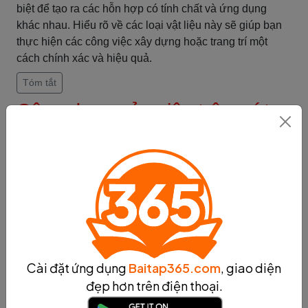
biệt để tạo ra các hỗn hợp có tính chất và ứng dụng
khác nhau. Hiểu rõ về các loại vật liệu này sẽ giúp bạn
thực hiện các công việc xây dựng hoặc trang trí một
cách chính xác và hiệu quả.
Tóm tắt
Công dụng của việc trộn ướt
Tăng độ kết dính
Tăng độ kết dính là một trong những công dụng quan
trọng của việc trộn ướt trong quá trình sản xuất và xử lý
vật liệu. Khi trộn ướt, các thành phần của vật liệu được
hòa trộn với một chất lỏng, thường là nước, tạo thành
một hỗn hợp đồng nhất.
Quá trình trộn ướt giúp tăng độ kết dính của vật liệu
bằng cách làm cho các thành phần của nó liên kết chặt
Cài đặt ứng dụng
Baitap365.com
, giao diện
chẽ với nhau và với nền mà chúng được áp dụng. Khi
đẹp hơn trên điện thoại.
hỗn hợp được trộn ướt, các hạt, hợp chất hoặc phân tử