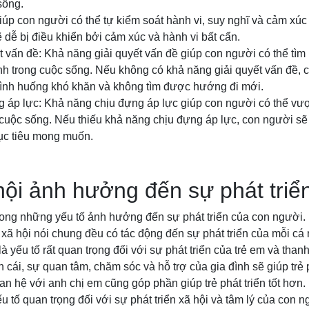
sống.
ị giúp con người có thể tự kiểm soát hành vi, suy nghĩ và cảm xú
ẽ dễ bị điều khiển bởi cảm xúc và hành vi bất cẩn.
t vấn đề: Khả năng giải quyết vấn đề giúp con người có thể tìm 
h trong cuộc sống. Nếu không có khả năng giải quyết vấn đề, 
tình huống khó khăn và không tìm được hướng đi mới.
g áp lực: Khả năng chịu đựng áp lực giúp con người có thể vư
 cuộc sống. Nếu thiếu khả năng chịu đựng áp lực, con người sẽ 
ục tiêu mong muốn.
hội ảnh hưởng đến sự phát triể
trong những yếu tố ảnh hưởng đến sự phát triển của con người. 
xã hội nói chung đều có tác động đến sự phát triển của mỗi cá
à yếu tố rất quan trọng đối với sự phát triển của trẻ em và than
 cái, sự quan tâm, chăm sóc và hỗ trợ của gia đình sẽ giúp trẻ p
an hệ với anh chị em cũng góp phần giúp trẻ phát triển tốt hơn.
u tố quan trọng đối với sự phát triển xã hội và tâm lý của con 