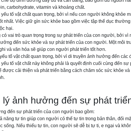
 chế độ dinh dưỡng đầy đủ và cân bằng, bao gồm đủ nguồn nă
n, carbohydrate, vitamin và khoáng chất.
yếu tố vật chất quan trọng, bởi vì nếu con người không khỏe m
 tốt nhất. Việc giữ gìn sức khỏe bao gồm việc tập thể dục thườn
ộc hại.
có vai trò quan trọng trong sự phát triển của con người, bởi vì
 hưởng đến sức khỏe và sự phát triển của con người. Một môi t
ghi và văn hóa sẽ giúp con người phát triển tốt hơn.
 yếu tố vật chất quan trọng, bởi vì di truyền ảnh hưởng đến các 
 yếu tố vật chất này không phải là quyết định cuối cùng đến sự 
ể được cải thiện và phát triển bằng cách chăm sóc sức khỏe và
nh.
 lý ảnh hưởng đến sự phát triể
ởng đến sự phát triển của con người bao gồm:
ả năng tự tin giúp con người có thể tự tin trong bản thân, đối 
c sống. Nếu thiếu tự tin, con người sẽ dễ bị tự ti, e ngại và k