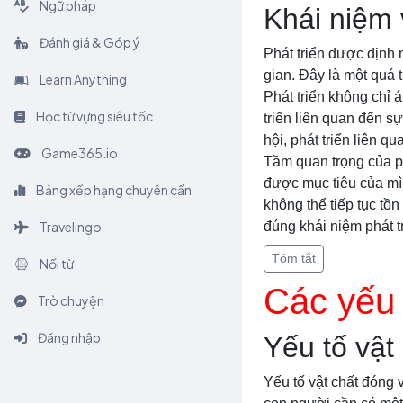
Ngữ pháp
Khái niệm 
Đánh giá & Góp ý
Phát triển được định 
gian. Đây là một quá t
Learn Anything
Phát triển không chỉ 
Học từ vựng siêu tốc
triển liên quan đến sự 
hội, phát triển liên 
Game365.io
Tầm quan trọng của ph
được mục tiêu của mìn
Bảng xếp hạng chuyên cần
không thể tiếp tục tồn
Travelingo
đúng khái niệm phát t
Tóm tắt
Nối từ
Các yếu 
Trò chuyện
Đăng nhập
Yếu tố vật
Yếu tố vật chất đóng v