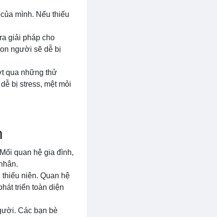
c của mình. Nếu thiếu
ra giải pháp cho
con người sẽ dễ bị
ợt qua những thử
dễ bị stress, mệt mỏi
n
Mối quan hệ gia đình,
 nhân.
h thiếu niên. Quan hệ
hát triển toàn diện
người. Các bạn bè