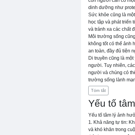
con người cần có một
dinh dưỡng như protei
Sức khỏe cũng là một 
học tập và phát triển
và tránh xa các chất đ
Môi trường sống cũng 
không tốt có thể ảnh
an toàn, đầy đủ tiện n
Di truyền cũng là một
người. Tuy nhiên, các
người và chúng có th
trường sống lành mạ
Tóm tắt
Yếu tố tâm
Yếu tố tâm lý ảnh hư
1. Khả năng tự tin: Kh
và khó khăn trong cuộ