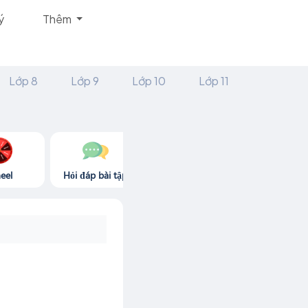
ý
Thêm
Lớp 8
Lớp 9
Lớp 10
Lớp 11
eel
Hỏi đáp bài tập
Góc thư giãn
Game365.