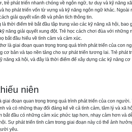
ơ, trẻ phát triển nhanh chóng về ngôn ngữ, tư duy và kỹ năng xã
, và họ phát triển vốn từ vựng và kỹ năng ngôn ngữ khác. Ngoài r
 cách giải quyết vấn đề và phân tích thông tin.
 là thời điểm trẻ bắt đầu tập trung vào các kỹ năng xã hội, bao 
kỹ năng giải quyết xung đột. Trẻ học cách chơi đùa với những 
họ bắt đầu hiểu về tình cảm và cảm xúc.
 thơ là giai đoạn quan trọng trong quá trình phát triển của con ng
g cơ bản và tạo nền tảng cho sự phát triển tương lai. Trẻ phát 
ỹ năng xã hội, và đây là thời điểm để xây dựng các kỹ năng cơ
thiếu niên
à giai đoạn quan trọng trong quá trình phát triển của con người.
ành và có những thay đổi đáng kể về cả tình cảm, tâm lý và xã hộ
iên bắt đầu có những cảm xúc phức tạp hơn, nhạy cảm hơn và d
hội. Sự phát triển tình cảm trong giai đoạn này có thể ảnh hưở
gười yêu.