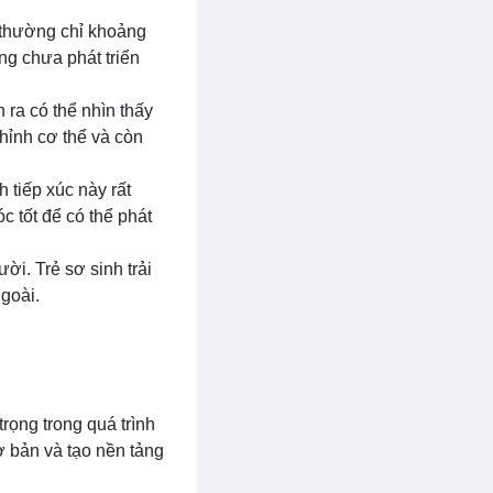
h thường chỉ khoảng
ng chưa phát triển
h ra có thể nhìn thấy
hỉnh cơ thể và còn
h tiếp xúc này rất
c tốt để có thể phát
ười. Trẻ sơ sinh trải
ngoài.
trọng trong quá trình
ơ bản và tạo nền tảng