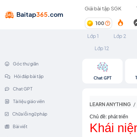
Giải bài tập SGK
Baitap
365
.com
100
Lớp 1
Lớp 2
Lớp 12
Góc thư giãn
Hỏi đáp bài tập
Chat GPT
Chat GPT
Tài liệu giáo viên
LEARN ANYTHING
Chữa lỗi ngữ pháp
Chủ đề: phát triển
Khái niệ
Bài viết