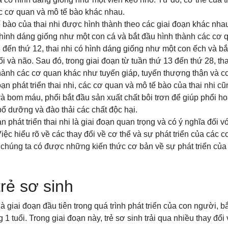
ác cơ quan và mô tế bào khác nhau.
bào của thai nhi được hình thành theo các giai đoạn khác nhau
ó hình dáng giống như một con cá và bắt đầu hình thành các cơ 
8 đến thứ 12, thai nhi có hình dáng giống như một con ếch và bắ
 và não. Sau đó, trong giai đoạn từ tuần thứ 13 đến thứ 28, thai
thành các cơ quan khác như tuyến giáp, tuyến thượng thận và c
oạn phát triển thai nhi, các cơ quan và mô tế bào của thai nhi c
và bom máu, phổi bắt đầu sản xuất chất bôi trơn để giúp phổi h
bổ dưỡng và đào thải các chất độc hại.
ạn phát triển thai nhi là giai đoạn quan trọng và có ý nghĩa đối v
iệc hiểu rõ về các thay đổi về cơ thể và sự phát triển của các c
 chúng ta có được những kiến thức cơ bản về sự phát triển của
trẻ sơ sinh
là giai đoạn đầu tiên trong quá trình phát triển của con người, bắ
 1 tuổi. Trong giai đoạn này, trẻ sơ sinh trải qua nhiều thay đổi