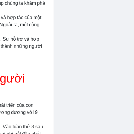
iúp chúng ta khám phá
 và hợp tác của một
 Ngoài ra, một cộng
i. Sự hỗ trợ và hợp
rở thành những người
người
hát triển của con
 tương đương với 9
i. Vào tuần thứ 3 sau
hai nhi bắt đầu phát