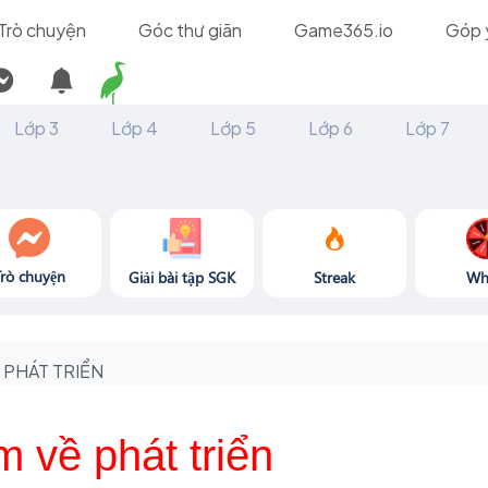
Trò chuyện
Góc thư giãn
Game365.io
Góp 
Lớp 3
Lớp 4
Lớp 5
Lớp 6
Lớp 7
Trò chuyện
Giải bài tập SGK
Streak
Wh
PHÁT TRIỂN
m về phát triển