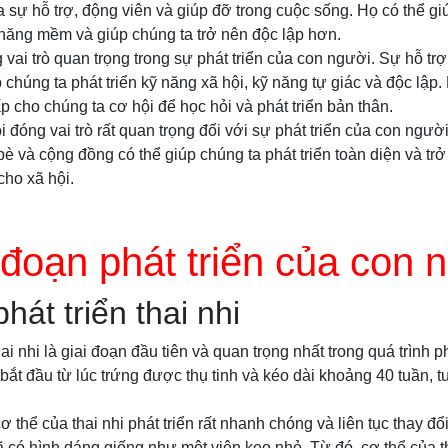
 sự hỗ trợ, động viên và giúp đỡ trong cuộc sống. Họ có thể g
kỹ năng mềm và giúp chúng ta trở nên độc lập hơn.
ai trò quan trọng trong sự phát triển của con người. Sự hỗ trợ
 chúng ta phát triển kỹ năng xã hội, kỹ năng tự giác và độc lập.
p cho chúng ta cơ hội để học hỏi và phát triển bản thân.
i đóng vai trò rất quan trọng đối với sự phát triển của con ngườ
 bè và cộng đồng có thể giúp chúng ta phát triển toàn diện và t
cho xã hội.
 đoạn phát triển của con 
hát triển thai nhi
hai nhi là giai đoạn đầu tiên và quan trọng nhất trong quá trình p
bắt đầu từ lúc trứng được thụ tinh và kéo dài khoảng 40 tuần,
ơ thể của thai nhi phát triển rất nhanh chóng và liên tục thay đổ
 đã có hình dáng giống như một viên kẹo nhỏ. Từ đó, cơ thể của t