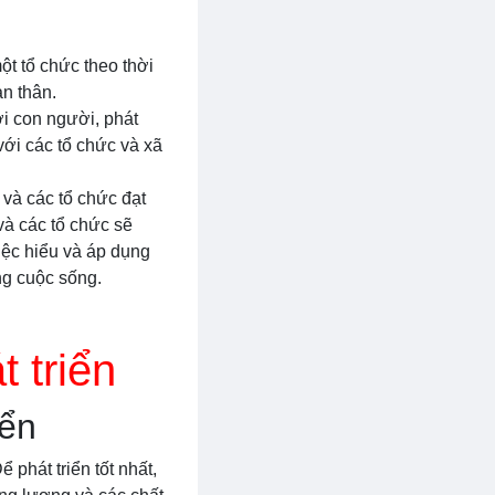
ột tổ chức theo thời
ản thân.
ới con người, phát
 với các tổ chức và xã
 và các tổ chức đạt
và các tổ chức sẽ
việc hiểu và áp dụng
ng cuộc sống.
 triển
iển
 phát triển tốt nhất,