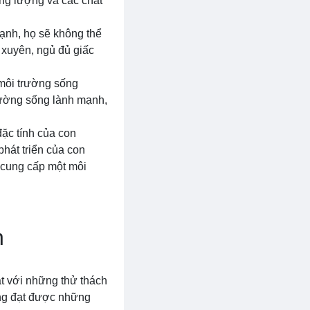
ng lượng và các chất
ạnh, họ sẽ không thể
g xuyên, ngủ đủ giấc
 môi trường sống
rường sống lành mạnh,
đặc tính của con
phát triển của con
 cung cấp một môi
n
mặt với những thử thách
hông đạt được những