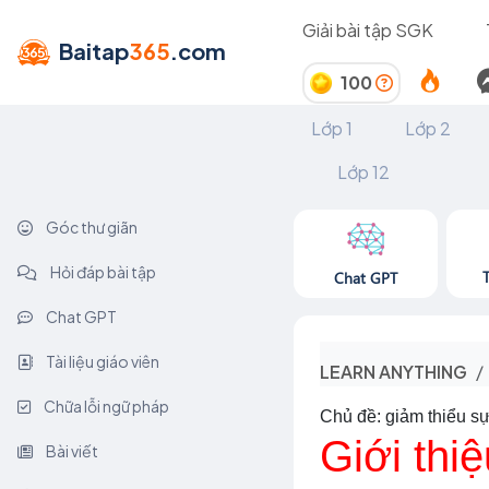
Giải bài tập SGK
Baitap
365
.com
100
Lớp 1
Lớp 2
Lớp 12
Góc thư giãn
Hỏi đáp bài tập
Chat GPT
Chat GPT
Tài liệu giáo viên
LEARN ANYTHING
Chữa lỗi ngữ pháp
Chủ đề: giảm thiểu sự
Giới thiệ
Bài viết