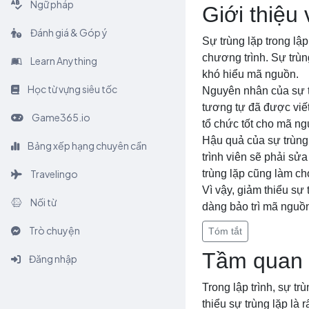
Ngữ pháp
Giới thiệu 
Đánh giá & Góp ý
Sự trùng lặp trong lậ
chương trình. Sự trùn
Learn Anything
khó hiểu mã nguồn.
Học từ vựng siêu tốc
Nguyên nhân của sự tr
tương tự đã được viết
Game365.io
tổ chức tốt cho mã n
Hậu quả của sự trùng l
Bảng xếp hạng chuyên cần
trình viên sẽ phải sửa
Travelingo
trùng lặp cũng làm ch
Vì vậy, giảm thiểu sự 
Nối từ
dàng bảo trì mã nguồ
Trò chuyện
Tóm tắt
Tầm quan t
Đăng nhập
Trong lập trình, sự t
thiểu sự trùng lặp là 