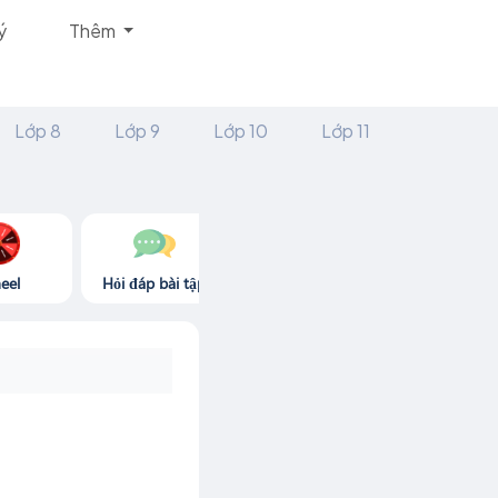
ý
Thêm
Lớp 8
Lớp 9
Lớp 10
Lớp 11
eel
Hỏi đáp bài tập
Góc thư giãn
Game365.