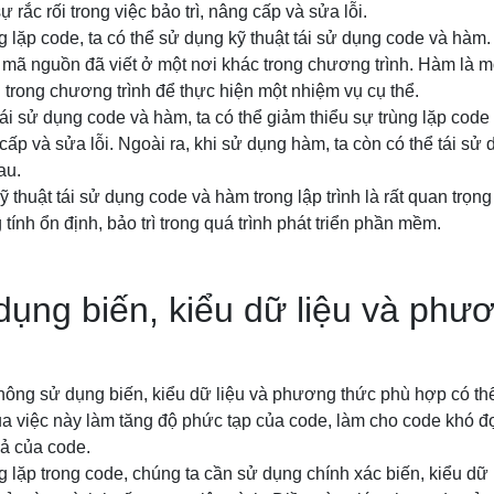
ự rắc rối trong việc bảo trì, nâng cấp và sửa lỗi.
g lặp code, ta có thể sử dụng kỹ thuật tái sử dụng code và hàm.
 mã nguồn đã viết ở một nơi khác trong chương trình. Hàm là m
 trong chương trình để thực hiện một nhiệm vụ cụ thể.
tái sử dụng code và hàm, ta có thể giảm thiểu sự trùng lặp code
 cấp và sửa lỗi. Ngoài ra, khi sử dụng hàm, ta còn có thể tái sử
au.
ỹ thuật tái sử dụng code và hàm trong lập trình là rất quan trọn
 tính ổn định, bảo trì trong quá trình phát triển phần mềm.
ụng biến, kiểu dữ liệu và phư
 không sử dụng biến, kiểu dữ liệu và phương thức phù hợp có th
ủa việc này làm tăng độ phức tạp của code, làm cho code khó đọ
ả của code.
g lặp trong code, chúng ta cần sử dụng chính xác biến, kiểu dữ