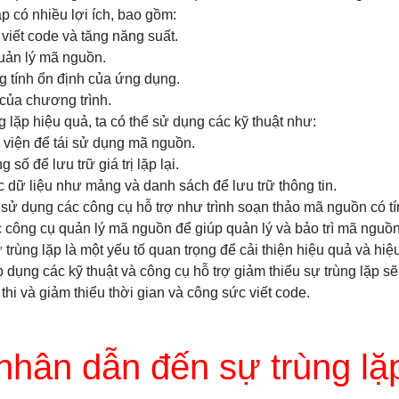
ặp có nhiều lợi ích, bao gồm:
 viết code và tăng năng suất.
quản lý mã nguồn.
ng tính ổn định của ứng dụng.
 của chương trình.
g lặp hiệu quả, ta có thể sử dụng các kỹ thuật như:
 viện để tái sử dụng mã nguồn.
số để lưu trữ giá trị lặp lại.
c dữ liệu như mảng và danh sách để lưu trữ thông tin.
 sử dụng các công cụ hỗ trợ như trình soạn thảo mã nguồn có t
ác công cụ quản lý mã nguồn để giúp quản lý và bảo trì mã nguồ
ự trùng lặp là một yếu tố quan trọng để cải thiện hiệu quả và hi
áp dụng các kỹ thuật và công cụ hỗ trợ giảm thiểu sự trùng lặp sẽ
 thi và giảm thiểu thời gian và công sức viết code.
hân dẫn đến sự trùng lặ