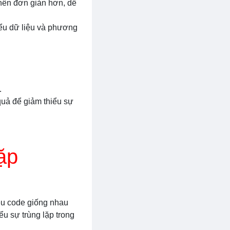
 nên đơn giản hơn, dễ
iểu dữ liệu và phương
.
quả để giảm thiểu sự
ặp
iều code giống nhau
ểu sự trùng lặp trong