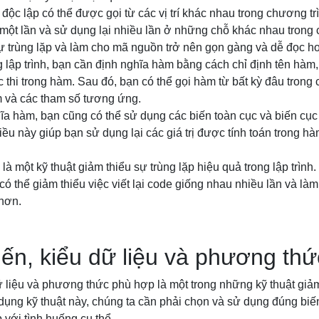
độc lập có thể được gọi từ các vị trí khác nhau trong chương t
 một lần và sử dụng lại nhiều lần ở những chỗ khác nhau trong 
ự trùng lặp và làm cho mã nguồn trở nên gọn gàng và dễ đọc h
lập trình, bạn cần định nghĩa hàm bằng cách chỉ định tên hàm
 thi trong hàm. Sau đó, bạn có thể gọi hàm từ bất kỳ đâu trong
 và các tham số tương ứng.
hĩa hàm, bạn cũng có thể sử dụng các biến toàn cục và biến cục
iều này giúp bạn sử dụng lại các giá trị được tính toán trong 
là một kỹ thuật giảm thiểu sự trùng lặp hiệu quả trong lập trình
ó thể giảm thiểu việc viết lại code giống nhau nhiều lần và là
 hơn.
ến, kiểu dữ liệu và phương th
 liệu và phương thức phù hợp là một trong những kỹ thuật giảm
p dụng kỹ thuật này, chúng ta cần phải chọn và sử dụng đúng biến
với tình huống cụ thể.