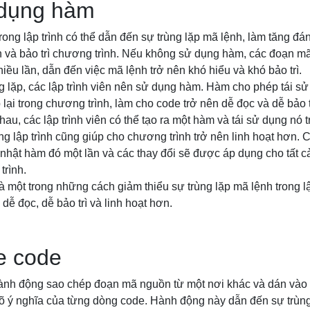
dụng hàm
ng lập trình có thể dẫn đến sự trùng lặp mã lệnh, làm tăng đán
n và bảo trì chương trình. Nếu không sử dụng hàm, các đoạn mã
iều lần, dẫn đến việc mã lệnh trở nên khó hiểu và khó bảo trì.
g lặp, các lập trình viên nên sử dụng hàm. Hàm cho phép tái s
 lại trong chương trình, làm cho code trở nên dễ đọc và dễ bảo 
au, các lập trình viên có thể tạo ra một hàm và tái sử dụng nó 
g lập trình cũng giúp cho chương trình trở nên linh hoạt hơn. Cá
 nhật hàm đó một lần và các thay đổi sẽ được áp dụng cho tất 
trình.
à một trong những cách giảm thiểu sự trùng lặp mã lệnh trong l
dễ đọc, dễ bảo trì và linh hoạt hơn.
e code
ành động sao chép đoạn mã nguồn từ một nơi khác và dán vào 
õ ý nghĩa của từng dòng code. Hành động này dẫn đến sự trùng