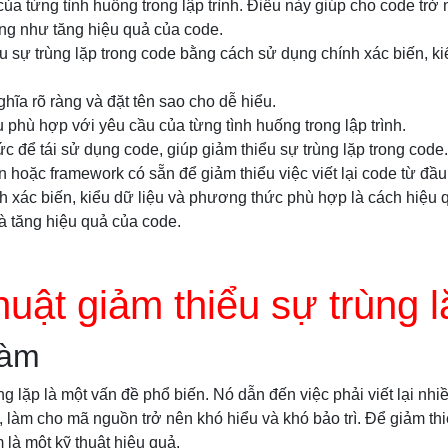
ủa từng tình huống trong lập trình. Điều này giúp cho code trở
ũng như tăng hiệu quả của code.
u sự trùng lặp trong code bằng cách sử dụng chính xác biến, k
ghĩa rõ ràng và đặt tên sao cho dễ hiểu.
u phù hợp với yêu cầu của từng tình huống trong lập trình.
 để tái sử dụng code, giúp giảm thiểu sự trùng lặp trong code.
n hoặc framework có sẵn để giảm thiểu việc viết lại code từ đầu
h xác biến, kiểu dữ liệu và phương thức phù hợp là cách hiệu 
và tăng hiệu quả của code.
huật giảm thiểu sự trùng l
hàm
ùng lặp là một vấn đề phổ biến. Nó dẫn đến việc phải viết lại nh
i, làm cho mã nguồn trở nên khó hiểu và khó bảo trì. Để giảm thi
 là một kỹ thuật hiệu quả.