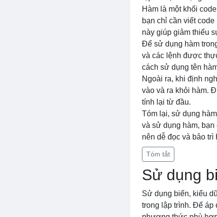
Hàm là một khối code 
bạn chỉ cần viết code
này giúp giảm thiểu s
Để sử dụng hàm trong 
và các lệnh được thực
cách sử dụng tên hàm
Ngoài ra, khi định ng
vào và ra khỏi hàm. Đ
tính lại từ đầu.
Tóm lại, sử dụng hàm 
và sử dụng hàm, bạn c
nên dễ đọc và bảo trì
Tóm tắt
Sử dụng bi
Sử dụng biến, kiểu dữ
trong lập trình. Để á
phương thức phù hợp 