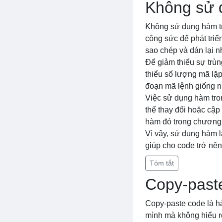
Không sử 
Không sử dụng hàm tro
công sức để phát triể
sao chép và dán lại nh
Để giảm thiểu sự trùn
thiểu số lượng mã lặp
đoạn mã lệnh giống nh
Việc sử dụng hàm tron
thể thay đổi hoặc cập
hàm đó trong chương 
Vì vậy, sử dụng hàm l
giúp cho code trở nên 
Tóm tắt
Copy-past
Copy-paste code là h
mình mà không hiểu r