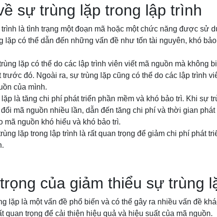
về sự trùng lặp trong lập trình
p trình là tình trạng một đoạn mã hoặc một chức năng được sử d
g lặp có thể dẫn đến những vấn đề như tốn tài nguyên, khó bảo 
ùng lặp có thể do các lập trình viên viết mã nguồn mà không b
 trước đó. Ngoài ra, sự trùng lặp cũng có thể do các lập trình 
guồn của mình.
ặp là tăng chi phí phát triển phần mềm và khó bảo trì. Khi sự tr
 đổi mã nguồn nhiều lần, dẫn đến tăng chi phí và thời gian phát 
o mã nguồn khó hiểu và khó bảo trì.
trùng lặp trong lập trình là rất quan trọng để giảm chi phí phát 
n.
rọng của giảm thiểu sự trùng l
rùng lặp là một vấn đề phổ biến và có thể gây ra nhiều vấn đề kh
rất quan trọng để cải thiện hiệu quả và hiệu suất của mã nguồn.