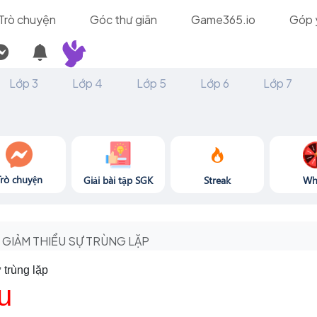
Trò chuyện
Góc thư giãn
Game365.io
Góp 
Lớp 3
Lớp 4
Lớp 5
Lớp 6
Lớp 7
Trò chuyện
Giải bài tập SGK
Streak
Wh
GIẢM THIỂU SỰ TRÙNG LẶP
 trùng lặp
u