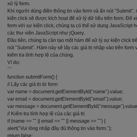
xử lý form.
Khi người dùng điền thông tin vào form và ấn nút "Submit",
kiện click sẽ được kích hoạt để xử lý dữ liệu trên form. Để x
form với sự kiện click, chúng ta có thể sử dụng JavaScript 
các thư viện JavaScript như jQuery.
Đầu tiên, chúng ta cần tạo một hàm để xử lý sự kiện click tr
nút "Submit". Hàm này sẽ lấy các giá trị nhập vào trên form 
kiểm tra tính hợp lệ của chúng.
Ví dụ:
```
function submitForm() {
// Lấy các giá trị từ form
var name = document.getElementById("name").value;
var email = document.getElementById("email").value;
var message = document.getElementById("message").value
// Kiểm tra tính hợp lệ của các giá trị
if (name == "" || email == "" || message == "") {
alert("Vui lòng nhập đầy đủ thông tin vào form.");
return false;