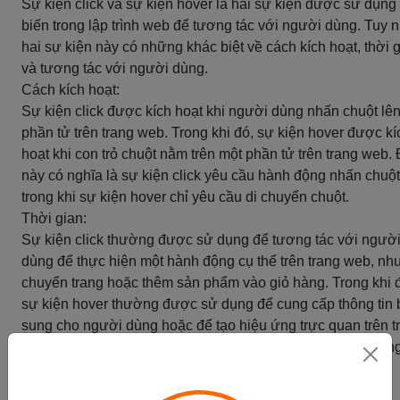
Sự kiện click và sự kiện hover là hai sự kiện được sử dụng
biến trong lập trình web để tương tác với người dùng. Tuy n
hai sự kiện này có những khác biệt về cách kích hoạt, thời 
và tương tác với người dùng.
Cách kích hoạt:
Sự kiện click được kích hoạt khi người dùng nhấn chuột lê
phần tử trên trang web. Trong khi đó, sự kiện hover được kí
hoạt khi con trỏ chuột nằm trên một phần tử trên trang web.
này có nghĩa là sự kiện click yêu cầu hành động nhấn chuột
trong khi sự kiện hover chỉ yêu cầu di chuyển chuột.
Thời gian:
Sự kiện click thường được sử dụng để tương tác với ngườ
dùng để thực hiện một hành động cụ thể trên trang web, nh
chuyển trang hoặc thêm sản phẩm vào giỏ hàng. Trong khi 
sự kiện hover thường được sử dụng để cung cấp thông tin 
sung cho người dùng hoặc để tạo hiệu ứng trực quan trên t
web. Sự kiện hover có thể kéo dài trong khoảng thời gian n
hoặc dài tùy thuộc vào thiết kế của trang web.
Tương tác với người dùng: