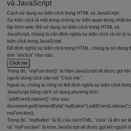
và JavaScript
Cách sử dụng sự kiện click trong HTML và JavaScript:
Sự kiện click là một trong những sự kiện quan trọng nhất tr
lập trình web. Để sử dụng sự kiện click trong HTML và
JavaScript, chúng ta cần định nghĩa sự kiện click và xử lý s
kiện click trong JavaScript.
Để định nghĩa sự kiện click trong HTML, chúng ta sử dụng 
tính "onclick" như sau:
Click me
Trong đó, "myFunction()" là hàm JavaScript sẽ được gọi khi
người dùng click vào nút "Click me".
Ngoài ra, chúng ta cũng có thể định nghĩa sự kiện click tron
JavaScript bằng cách sử dụng phương thức
"addEventListener()" như sau:
document.getElementById("myButton").addEventListener("cl
myFunction);
Trong đó, "myButton" là ID của nút HTML, "click" là tên sự k
và "myFunction" là hàm JavaScript sẽ được gọi khi người 