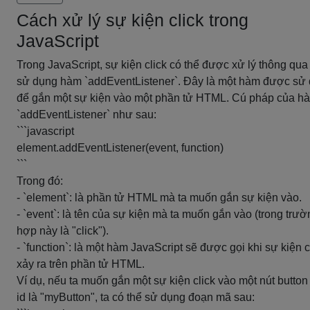
Cách xử lý sự kiện click trong
JavaScript
Trong JavaScript, sự kiện click có thể được xử lý thông qua
sử dụng hàm `addEventListener`. Đây là một hàm được sử
để gắn một sự kiện vào một phần tử HTML. Cú pháp của h
`addEventListener` như sau:
```javascript
element.addEventListener(event, function)
```
Trong đó:
- `element`: là phần tử HTML mà ta muốn gắn sự kiện vào.
- `event`: là tên của sự kiện mà ta muốn gắn vào (trong trườ
hợp này là "click").
- `function`: là một hàm JavaScript sẽ được gọi khi sự kiện c
xảy ra trên phần tử HTML.
Ví dụ, nếu ta muốn gắn một sự kiện click vào một nút button
id là "myButton", ta có thể sử dụng đoạn mã sau: