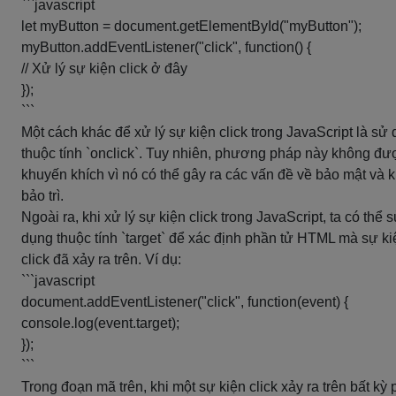
```javascript
let myButton = document.getElementById("myButton");
myButton.addEventListener("click", function() {
// Xử lý sự kiện click ở đây
});
```
Một cách khác để xử lý sự kiện click trong JavaScript là sử
thuộc tính `onclick`. Tuy nhiên, phương pháp này không đư
khuyến khích vì nó có thể gây ra các vấn đề về bảo mật và 
bảo trì.
Ngoài ra, khi xử lý sự kiện click trong JavaScript, ta có thể 
dụng thuộc tính `target` để xác định phần tử HTML mà sự ki
click đã xảy ra trên. Ví dụ:
```javascript
document.addEventListener("click", function(event) {
console.log(event.target);
});
```
Trong đoạn mã trên, khi một sự kiện click xảy ra trên bất kỳ