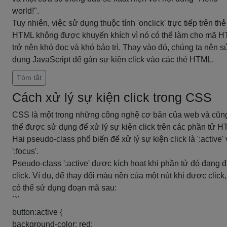
world!".
Tuy nhiên, việc sử dụng thuộc tính 'onclick' trực tiếp trên thẻ
HTML không được khuyến khích vì nó có thể làm cho mã 
trở nên khó đọc và khó bảo trì. Thay vào đó, chúng ta nên s
dụng JavaScript để gán sự kiện click vào các thẻ HTML.
Tóm tắt
Cách xử lý sự kiện click trong CSS
CSS là một trong những công nghệ cơ bản của web và cũn
thể được sử dụng để xử lý sự kiện click trên các phần tử H
Hai pseudo-class phổ biến để xử lý sự kiện click là ':active'
':focus'.
Pseudo-class ':active' được kích hoạt khi phần tử đó đang 
click. Ví dụ, để thay đổi màu nền của một nút khi được click,
có thể sử dụng đoạn mã sau:
```
button:active {
background-color: red;