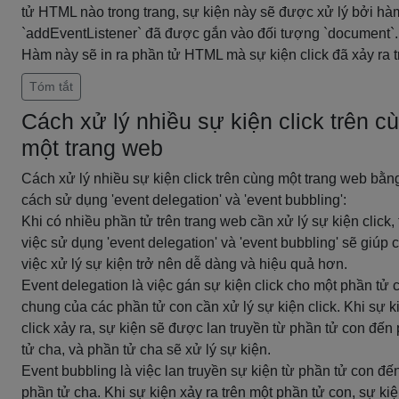
tử HTML nào trong trang, sự kiện này sẽ được xử lý bởi hà
`addEventListener` đã được gắn vào đối tượng `document`.
Hàm này sẽ in ra phần tử HTML mà sự kiện click đã xảy ra t
Tóm tắt
Cách xử lý nhiều sự kiện click trên c
một trang web
Cách xử lý nhiều sự kiện click trên cùng một trang web bằn
cách sử dụng 'event delegation' và 'event bubbling':
Khi có nhiều phần tử trên trang web cần xử lý sự kiện click, 
việc sử dụng 'event delegation' và 'event bubbling' sẽ giúp 
việc xử lý sự kiện trở nên dễ dàng và hiệu quả hơn.
Event delegation là việc gán sự kiện click cho một phần tử 
chung của các phần tử con cần xử lý sự kiện click. Khi sự k
click xảy ra, sự kiện sẽ được lan truyền từ phần tử con đến
tử cha, và phần tử cha sẽ xử lý sự kiện.
Event bubbling là việc lan truyền sự kiện từ phần tử con đế
phần tử cha. Khi sự kiện xảy ra trên một phần tử con, sự ki