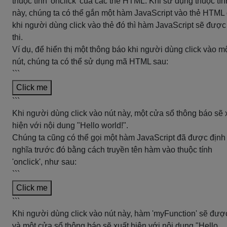
thuộc tính 'onclick' của các thẻ HTML. Khi sử dụng thuộc tín
này, chúng ta có thể gắn một hàm JavaScript vào thẻ HTML 
khi người dùng click vào thẻ đó thì hàm JavaScript sẽ được
thi.
Ví dụ, để hiển thị một thông báo khi người dùng click vào m
nút, chúng ta có thể sử dụng mã HTML sau:
```
Click me
```
Khi người dùng click vào nút này, một cửa sổ thông báo sẽ 
hiện với nội dung "Hello world!".
Chúng ta cũng có thể gọi một hàm JavaScript đã được định
nghĩa trước đó bằng cách truyền tên hàm vào thuộc tính
'onclick', như sau:
```
Click me
```
Khi người dùng click vào nút này, hàm 'myFunction' sẽ đượ
và một cửa sổ thông báo sẽ xuất hiện với nội dung "Hello