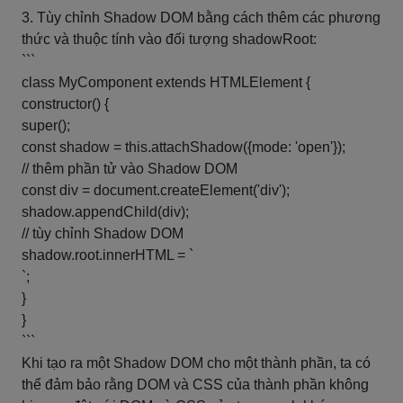
3. Tùy chỉnh Shadow DOM bằng cách thêm các phương
thức và thuộc tính vào đối tượng shadowRoot:
```
class MyComponent extends HTMLElement {
constructor() {
super();
const shadow = this.attachShadow({mode: 'open'});
// thêm phần tử vào Shadow DOM
const div = document.createElement('div');
shadow.appendChild(div);
// tùy chỉnh Shadow DOM
shadow.root.innerHTML = `
`;
}
}
```
Khi tạo ra một Shadow DOM cho một thành phần, ta có
thể đảm bảo rằng DOM và CSS của thành phần không