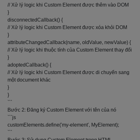
// Xử lý logic khi Custom Element được thêm vào DOM
}
disconnectedCallback() {
// Xử lý logic khi Custom Element được xóa khỏi DOM
}
attributeChangedCallback(name, oldValue, newValue) {
// Xử lý logic khi thuộc tính của Custom Element thay đổi
}
adoptedCallback() {
// Xử lý logic khi Custom Element được di chuyển sang
một document khác
}
}
```
Bước 2: Đăng ký Custom Element với tên của nó
```js
customElements.define('my-element', MyElement);
```
Bước 3: Sử dụng Custom Element trong HTML