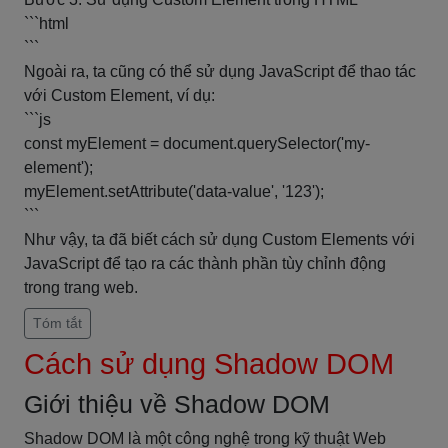
```html
```
Ngoài ra, ta cũng có thể sử dụng JavaScript để thao tác
với Custom Element, ví dụ:
```js
const myElement = document.querySelector('my-
element');
myElement.setAttribute('data-value', '123');
```
Như vậy, ta đã biết cách sử dụng Custom Elements với
JavaScript để tạo ra các thành phần tùy chỉnh động
trong trang web.
Tóm tắt
Cách sử dụng Shadow DOM
Giới thiệu về Shadow DOM
Shadow DOM là một công nghệ trong kỹ thuật Web