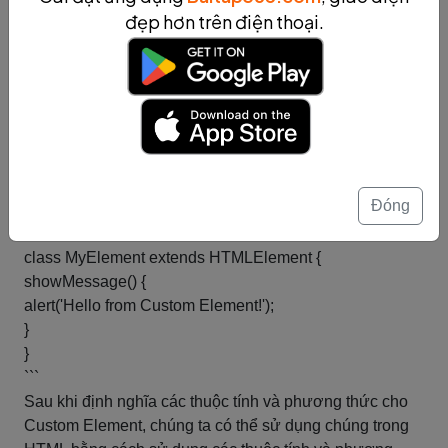
to ${newValue}`);
đẹp hơn trên điện thoại.
}
}
```
Để định nghĩa một phương thức cho Custom Element,
chúng ta có thể sử dụng khai báo phương thức bình
thường trong lớp của Custom Element.
Ví dụ, để định nghĩa một phương thức `showMessage`
Đóng
cho Custom Element, chúng ta có thể sử dụng mã sau:
```
class MyElement extends HTMLElement {
showMessage() {
alert('Hello from Custom Element!');
}
}
```
Sau khi định nghĩa các thuộc tính và phương thức cho
Custom Element, chúng ta có thể sử dụng chúng trong