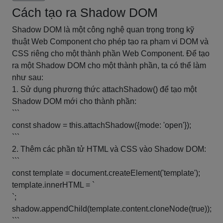
Cách tạo ra Shadow DOM
Shadow DOM là một công nghệ quan trọng trong kỹ
thuật Web Component cho phép tạo ra phạm vi DOM và
CSS riêng cho một thành phần Web Component. Để tạo
ra một Shadow DOM cho một thành phần, ta có thể làm
như sau:
1. Sử dụng phương thức attachShadow() để tạo một
Shadow DOM mới cho thành phần:
```
const shadow = this.attachShadow({mode: 'open'});
```
2. Thêm các phần tử HTML và CSS vào Shadow DOM:
```
const template = document.createElement('template');
template.innerHTML = `
`;
shadow.appendChild(template.content.cloneNode(true));
```